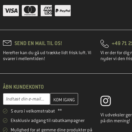
SEND EN MAIL TIL OS!
+49 71 2
Herefter kan du gå ud trække lidt frisk luft. Vi
Vi er der for dig 
svarer i mellemtiden!
nyder vi den fris
ÅBN KUNDEKONTO
Indtast din e-mailadresse her, og opret i næste trin din kundekon
E-mail-adresse
5 euro i velkomstrabat **
Vi udveksler ge
Eksklusiv adgang til rabatkampagner
på din mening!
Mulighed for at gemme dine produkter på