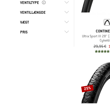
(3)
Mountainbike
VENTILTYPE
(3)
E-Bike-Ready
(4)
Racercykel
(2)
Punkteringsbeskyttelse
VENTILLÆNGDE
(1)
Autoventil (AV)
(1)
Dunlopventil (DV)
VÆGT
mm
(1)
< 40
(4)
Prestaventil (SV)
mm
(4)
40 - 42
CONTIN
PRIS
Ultra Sport III 28''
Cykel
-
29,95 €
1
-
Kun produkter med rabat
25%