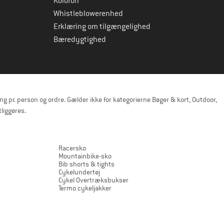
Kolofon
Whistleblowerenhed
Erklæring om tilgængelighed
Bæredygtighed
pr. person og ordre. Gælder ikke for kategorierne Bøger & kort, Outdoor,
liggøres.
Racersko
Mountainbike-sko
Bib shorts & tights
Cykelundertøj
Cykel Overtræksbukser
Termo cykeljakker