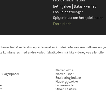
Produktreklamation
|
Betingelser
Datasikkerhed
Cookieindstillinger
Oplysninger om fortrydelsesret
Fortryd køb
uro. Rabatkoder ifm. oprettelse af en kundekonto kan kun indløses én gang 
e kombineres med andre koder. Rabatkoden må ikke videregives eller offent
Klatrehjelme
 & lagenposer
Klatrebukser
Bouldering bukser
Klatrerygsække
er
Lavinesonder
rn
Stave til skiture