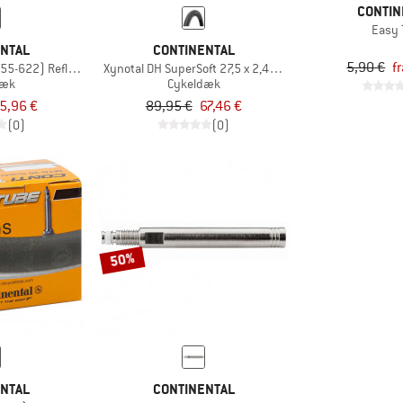
CONTIN
Easy 
ENTAL
CONTINENTAL
5,90 €
f
(55-622) Reflex Wire
Xynotal DH SuperSoft 27,5 x 2,40'' (60-584) FB
dæk
Cykeldæk
5,96 €
89,95 €
67,46 €
(0)
(0)
50%
ENTAL
CONTINENTAL