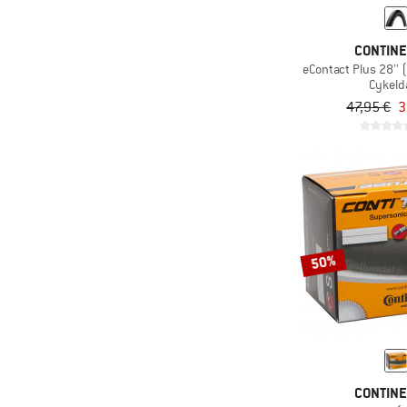
CONTIN
eContact Plus 28'' 
Cykel
47,95 €
3
50%
CONTIN