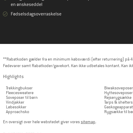
en ønskeseddel
Fødselsdagsoverraskelse
**Rabatkoden gælder fra en minimum købsværdi (efter returnering) på 40 e
Fødevarer samt Rabatkoder/gavekort. Kan ikke udbetales kontant. Kan ikk
Highlights
Trekkingbukser
Biwaksoveposer
Fleecesweatere
Hyttesoveposer
Soveposer til børn
Rejserygsække
Vindjakker
Tarps & shelters
Løbesokker
Gaskogeapparat
Approachsko
Rygsække til bø
En oversigt over hele webstedet giver vores
sitemap
.