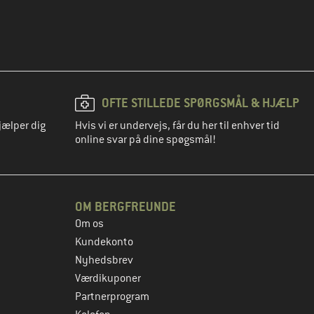
OFTE STILLEDE SPØRGSMÅL & HJÆLP
jælper dig
Hvis vi er undervejs, får du her til enhver tid
online svar på dine spøgsmål!
OM BERGFREUNDE
Om os
Kundekonto
Nyhedsbrev
Værdikuponer
Partnerprogram