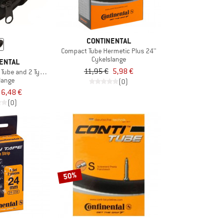
CONTINENTAL
Compact Tube Hermetic Plus 24''
Cykelslange
ENTAL
11,95 €
5,98 €
B Tube and 2 Tyre Levers MTB
lange
(0)
6,48 €
(0)
50%