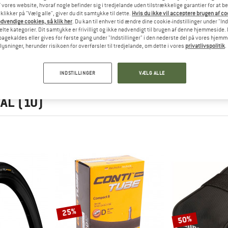
 vores website, hvoraf nogle befinder sig i tredjelande uden tilstrækkelige garantier for at b
 klikker på "Vælg alle", giver du dit samtykke til dette.
Hvis du ikke vil acceptere brugen af c
dvendige cookies, så klik her
. Du kan til enhver tid ændre dine cookie-indstillinger under "Ind
te kategorier. Dit samtykke er frivilligt og ikke nødvendigt til brugen af denne hjemmeside. D
lbagekaldes eller gives for første gang under "Indstillinger" i den nederste del på vores hjem
plysninger, herunder risikoen for overførsler til tredjelande, om dette i vores
privatlivspolitik
.
INDSTILLINGER
VÆLG ALLE
ontinental
TAL
(10)
25%
50%