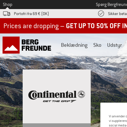
Til
Shop
Spørg Bergfreun
Portofri fra 69 € (DK)
Sikker beta
Up to 50% off now in our summer sale
Beklædning
Sko
Udstyr
Vi anvender c
vi supplerend
social media-