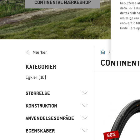
CONTINENTAL MÆRKESHOP
benyttelse af
data. Hvis du
de teknisk nø
udvælge enkel
enhver tid ti
finde flere o
Hjemmeside
Mærker
/
Mærker
/
C
CONTINEN
KATEGORIER
Cykler
(10)
STØRRELSE
KONSTRUKTION
24 ZOLL
26 ZOLL
27,5 ZOLL
ANVENDELSESOMRÅDE
(2)
Foldbare dæk
27 ZOLL
28 ZOLL
8 ZOLL
EGENSKABER
(8)
Cykler
50%