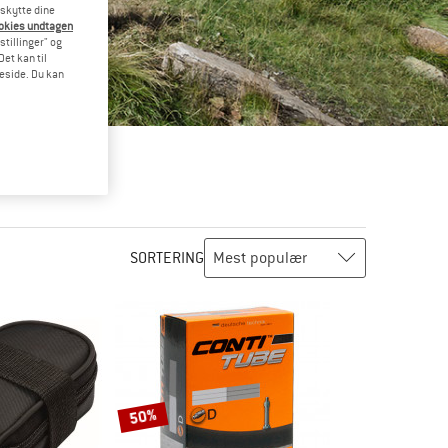
eskytte dine
ookies undtagen
stillinger" og
et kan til
meside. Du kan
SORTERING
50%