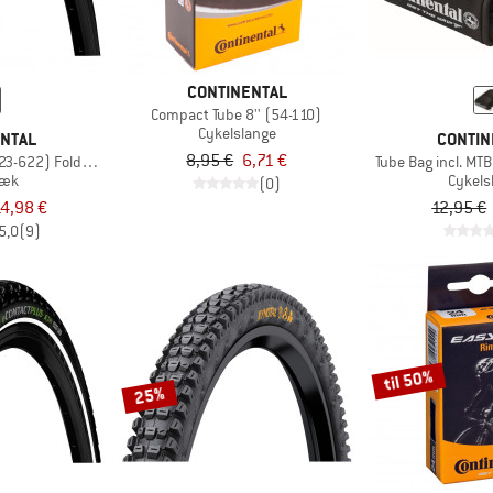
CONTINENTAL
Compact Tube 8'' (54-110)
Cykelslange
ENTAL
CONTIN
8,95 €
6,71 €
 (23-622) Foldable
Tube Bag incl. MT
dæk
Cykels
(0)
4,98 €
12,95 €
5,0
(9)
til 50%
25%