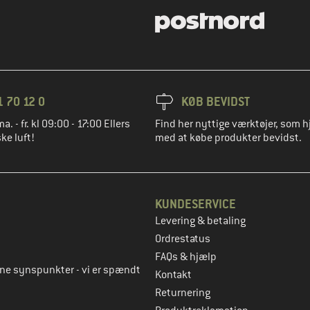
1 70 12 0
KØB BEVIDST
ma. - fr. kl 09:00 - 17:00 Ellers
Find her nyttige værktøjer, som h
ke luft!
med at købe produkter bevidst.
KUNDESERVICE
Levering & betaling
to
Ordrestatus
FAQs & hjælp
rne synspunkter - vi er spændt
Kontakt
Returnering