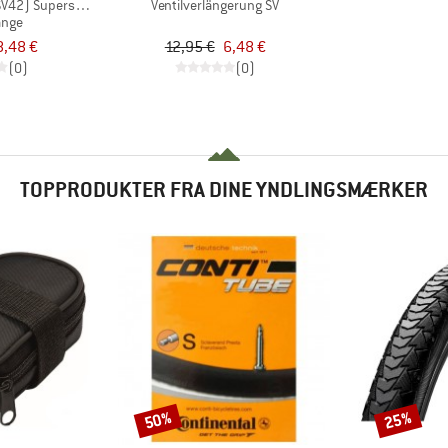
SV42) Supersonic
Ventilverlängerung SV
ange
8,48 €
12,95 €
6,48 €
(0)
(0)
TOPPRODUKTER FRA DINE YNDLINGSMÆRKER
50%
25%
Rabat
Rabat