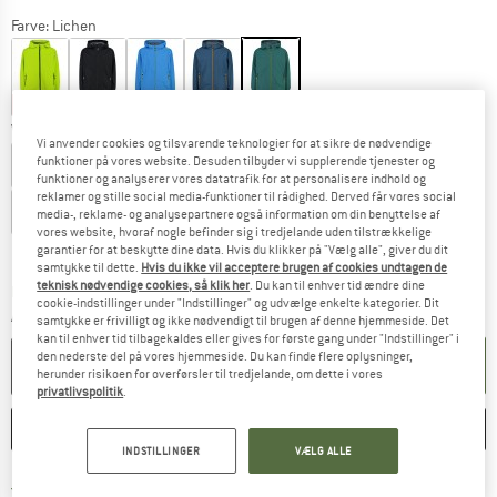
Farve:
Lichen
20%
20%
20%
22%
25%
Vælg en størrelse:
Vi anvender cookies og tilsvarende teknologier for at sikre de nødvendige
funktioner på vores website. Desuden tilbyder vi supplerende tjenester og
EU
104
EU
110
EU
116
EU
128
EU
140
EU
152
funktioner og analyserer vores datatrafik for at personalisere indhold og
reklamer og stille social media-funktioner til rådighed. Derved får vores social
EU
164
EU
176
media-, reklame- og analysepartnere også information om din benyttelse af
vores website, hvoraf nogle befinder sig i tredjelande uden tilstrækkelige
Størrelsestabel
garantier for at beskytte dine data. Hvis du klikker på "Vælg alle", giver du dit
samtykke til dette.
Hvis du ikke vil acceptere brugen af cookies undtagen de
teknisk nødvendige cookies, så klik her
. Du kan til enhver tid ændre dine
Linket åbnes i en infoboks og indeholder he
Leveringstid: 4-6 arbejdsdage
cookie-indstillinger under "Indstillinger" og udvælge enkelte kategorier. Dit
Antal:
samtykke er frivilligt og ikke nødvendigt til brugen af denne hjemmeside. Det
kan til enhver tid tilbagekaldes eller gives for første gang under "Indstillinger" i
den nederste del på vores hjemmeside. Du kan finde flere oplysninger,
LÆG I KURV
herunder risikoen for overførsler til tredjelande, om dette i vores
privatlivspolitik
.
HUSKE
SAMMENLIGNE
INDSTILLINGER
VÆLG ALLE
Find oplysninger om forsendelse her! Åb
Portofri fra 69 € (DK)