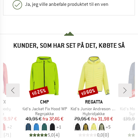
Ja, jeg ville anbefale produktet til en ven
KUNDER, SOM HAR SET PÅ DET, KØBTE SÅ
til 25%
til 60%
til
Rabat
Rabat
Raba
MÆRKE
MÆRKE
RYX
CMP
REGATTA
Artikel
Artikel
Artikel
Hoody
Kid's Jacket Fix Hood WP
Kid's Junior Andreson Hybrid
Kid's MountainW
tgruppe
Produktgruppe
Produktgruppe
Prod
ke
Regnjakke
Hybridjakke
Synt
is
dsat pris
Pris
Nedsat pris
Pris
Nedsat pris
139,97 €
49,95 €
fra
37,46 €
79,95 €
fra
31,98 €
139,95
+
2
+
1
+
5
,7
(
71
)
5,0
(
4
)
0,0
(
0
)