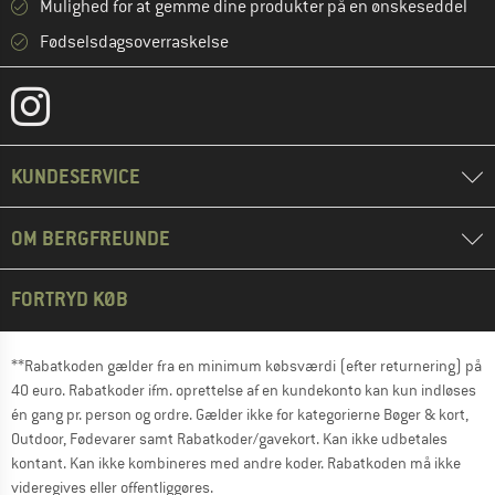
Mulighed for at gemme dine produkter på en ønskeseddel
Fødselsdagsoverraskelse
KUNDESERVICE
OM BERGFREUNDE
FORTRYD KØB
**Rabatkoden gælder fra en minimum købsværdi (efter returnering) på
40 euro. Rabatkoder ifm. oprettelse af en kundekonto kan kun indløses
én gang pr. person og ordre. Gælder ikke for kategorierne Bøger & kort,
Outdoor, Fødevarer samt Rabatkoder/gavekort. Kan ikke udbetales
kontant. Kan ikke kombineres med andre koder. Rabatkoden må ikke
videregives eller offentliggøres.