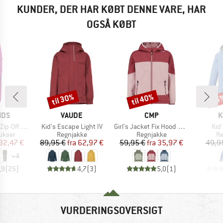
KUNDER, DER HAR KØBT DENNE VARE, HAR
OGSÅ KØBT
til 30%
til 40%
25
Rabat
Rabat
Raba
MÆRKE
MÆRKE
M
IDS
VAUDE
CMP
K
Artikel
Artikel
Arti
nts Slim Fit
Kid's Escape Light IV
Girl's Jacket Fix Hood Ripstop
Kid
uppe
Produktgruppe
Produktgruppe
Pr
ukser
Regnjakke
Regnjakke
Re
is
dsat pris
Pris
Nedsat pris
Pris
Nedsat pris
32,47 €
89,95 €
fra
62,97 €
59,95 €
fra
35,97 €
49,9
+
4
,9
(
25
)
4,7
(
3
)
5,0
(
1
)
VURDERINGSOVERSIGT