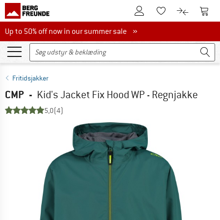
Til kundekontoen
Til 
Til huskesedlen.
Til produk
Up to 50% off now in our summer sale
Up to 50% off now in our summer sale »
Fritidsjakker
CMP
-
Kid's Jacket Fix Hood WP - Regnjakke
5,0
(4)