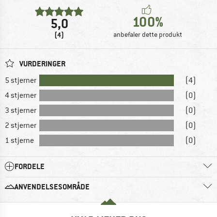
100%
5,0
(4)
anbefaler dette produkt
VURDERINGER
5 stjerner
(4)
4 stjerner
(0)
3 stjerner
(0)
2 stjerner
(0)
1 stjerne
(0)
FORDELE
ANVENDELSESOMRÅDE