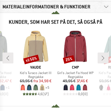
MATERIALEINFORMATIONER & FUNKTIONER
KUNDER, SOM HAR SET PÅ DET, SÅ OGSÅ PÅ
til 50%
til
25%
Rabat
Rabat
Raba
KE
MÆRKE
MÆRKE
M
VAUDE
CMP
R
Artikel
Artikel
Artikel
Fix Hood
Kid's Turaco Jacket III
Girl's Jacket Fix Hood WP
Kid's Pac
ruppe
Produktgruppe
Produktgruppe
Pr
jakke
Regnjakke
Regnjakke
Re
is
dsat pris
Pris
Nedsat pris
Pris
Nedsat pris
32,47 €
69,95 €
fra
34,98 €
49,95 €
37,46 €
59,95 
+
1
+
5
0,0
(
0
)
4,6
(
17
)
0,0
(
0
)