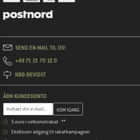
SEND EN MAIL TIL OS!
+49 71 21 70 12 0
KØB BEVIDST
ÅBN KUNDEKONTO
Indtast din e-mailadresse her, og opret i næste trin din kundekon
E-mail-adresse
5 euro i velkomstrabat **
Eksklusiv adgang til rabatkampagner