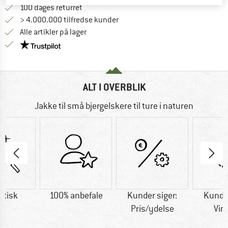
Gå til returretten her Åbnes i en infoboks
100 dages returret
> 4.000.000 tilfredse kunder
Alle artikler på lager
Vi er Trustpilot-certificeret - oplysningerne får du
ALT I OVERBLIK
Jakke til små bjergelskere til ture i naturen
etisk
100% anbefale
Kunder siger:
Kunder
Pris/ydelse
Vin