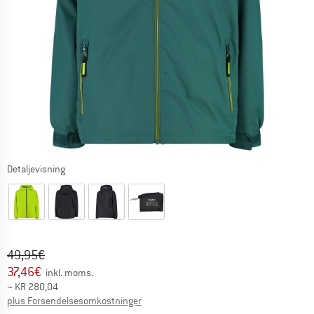
Detaljevisning
Original pris :
Pris:
49,95
€
37,46
€
inkl. moms.
~
KR
280,04
Oplysninger om forsendelsesomkostninge
plus Forsendelsesomkostninger