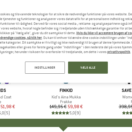
ookies og tilsvarende teknologier for at sikre de nødvendige funktioner på vores website. D
e tjenester og funktioner og analyserer vores datatrafik for at personalisere indhold og rekla
funktioner til rådighed. Derved får vores social media-, reklame- og analysepartnere også in
 vores website, hvoraf nogle befinder sig i tredjelande uden tilstrækkelige garantier for at b
 klikker på "Vælg alle", giver du dit samtykke til dette.
Hvis du ikke vil acceptere brugen af c
dvendige cookies, så klik her
. Du kan til enhver tid ændre dine cookie-indstillinger under "Ind
te kategorier. Dit samtykke er frivilligt og ikke nødvendigt til brugen af denne hjemmeside. D
lbagekaldes eller gives for første gang under "Indstillinger" i den nederste del på vores hjem
plysninger, herunder risikoen for overførsler til tredjelande, om dette i vores
privatlivspolitik
.
60%
60%
Rabat
Rabat
INDSTILLINGER
VÆLG ALLE
IDS
MÆRKE
FINKID
MÆR
SAVE
nd Coat
Artikel
Kid's Aina Mukka
Artike
Women
ktgruppe
e
Produktgruppe
Frakke
is
dsat pris
51,98 €
149,95 €
Pris
Nedsat pris
59,98 €
398,9
5,0
(
5
)
5,0
(
9
)