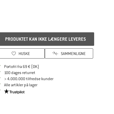
PRODUKTET KAN IKKE LÆNGERE LEVERES
HUSKE
SAMMENLIGNE
Find oplysninger om forsendelse her! Åbnes
Portofri fra 69 € (DK)
Gå til returretten her Åbnes i en infoboks
100 dages returret
> 4.000.000 tilfredse kunder
Alle artikler på lager
Vi er Trustpilot-certificeret - oplysningerne får du her