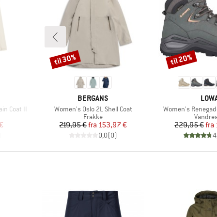
til 30%
til 20%
Rabat
Rabat
MÆRKE
MÆR
BERGANS
LOW
Artikel
Artikel
n Coat II
Women's Oslo 2L Shell Coat
Women's Renegade
pe
Produktgruppe
Produk
Frakke
Vandre
 pris
Pris
Nedsat pris
Pr
Ne
 €
219,95 €
fra
153,97 €
229,95 €
fra
)
0,0
(
0
)
4