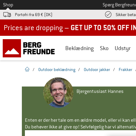
Til
Shop
Spørg Bergfreun
Portofri fra 69 € (DK)
Sikker beta
Up to 50% off now in our summer sale
Beklædning
Sko
Udstyr
Hjemmeside
/
Outdoor beklædning
/
Outdoor jakker
/
Frakker
Bjergentusiast Hannes
Enten er der her tale om en ældre model, eller vi kan e
Du behøver ikke at give op! Selvfølgelig har vi alternative