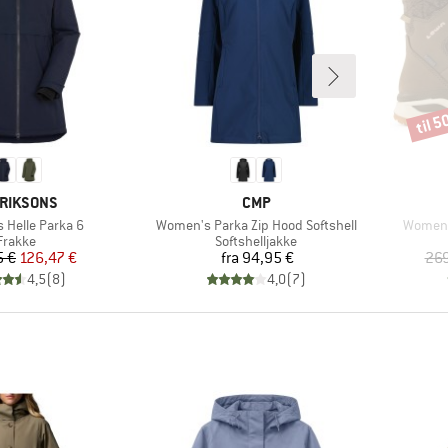
til 
Rabat
RKE
MÆRKE
RIKSONS
CMP
Artikel
Artikel
Helle Parka 6
Women's Parka Zip Hood Softshell
Women'
Produktgruppe
Produktgruppe
Frakke
Softshelljakke
Pris
Nedsat pris
Pris
5 €
126,47 €
fra
94,95 €
269
4,5
(
8
)
4,0
(
7
)