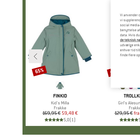
Vi anvender c
vi supplerend
social media-
benyttelse af
data. Hvis du
de teknisk nø
udvælge enkel
enhver tid ti
finde flere o
til 60%
65%
Rabat
Rabat
MÆRKE
FINKID
MÆRKE
TROLLK
Artikel
Kid's Milla
Artikel
Girl's Alesu
Produktgruppe
Frakke
Produ
Frakk
169,95 €
Pris
Nedsat pris
59,48 €
129,95 €
fra
Pr
Ne
5,0
(
1
)