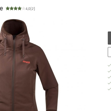
ke
4,0
(2)