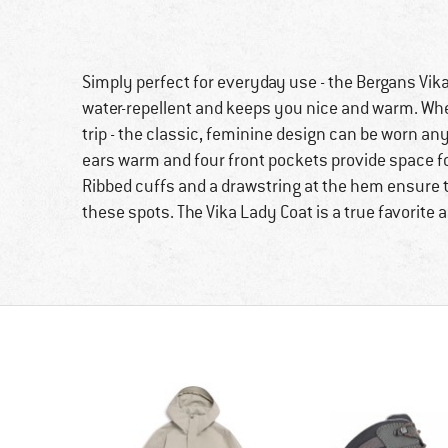
Simply perfect for everyday use - the Bergans Vika
water-repellent and keeps you nice and warm. Whe
trip - the classic, feminine design can be worn a
ears warm and four front pockets provide space fo
Ribbed cuffs and a drawstring at the hem ensure t
these spots. The Vika Lady Coat is a true favorite 