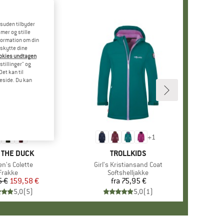
esuden tilbyder
mer og stille
formation om din
eskytte dine
ookies undtagen
stillinger" og
et kan til
meside. Du kan
+
1
KE
 THE DUCK
MÆRKE
TROLLKIDS
l
's Colette
Artikel
Girl's Kristiansand Coat
Produktgruppe
Frakke
Produktgruppe
Softshelljakke
5 €
Pris
Nedsat pris
159,58 €
fra
75,95 €
Pris
5,0
(
5
)
5,0
(
1
)