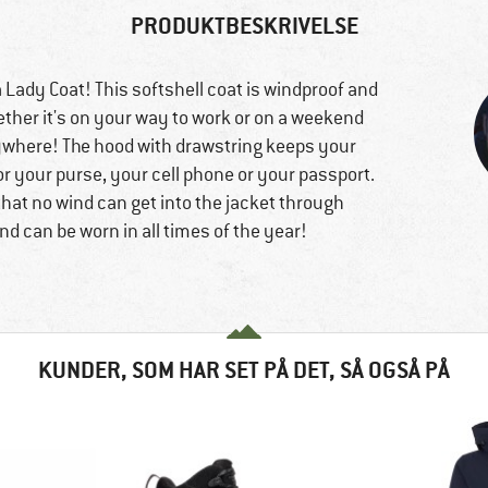
PRODUKTBESKRIVELSE
 Lady Coat! This softshell coat is windproof and
ther it's on your way to work or on a weekend
nywhere! The hood with drawstring keeps your
r your purse, your cell phone or your passport.
hat no wind can get into the jacket through
and can be worn in all times of the year!
KUNDER, SOM HAR SET PÅ DET, SÅ OGSÅ PÅ