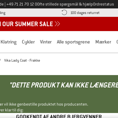
Ring til os på
de
|
+49 71 21 70 12 0
Ofte stillede spørgsmål & hjælp
Ordrestatus
Find betalingsoplysningerne her! Åbnes i en infoboks
Gå til retur
ling
100 dages returret
Klatring
Cykler
Vinter
Alle sportsgrene
Mærker
/
Vika Lady Coat - Frakke
"DETTE PRODUKT KAN IKKE LÆNGERE
ller vil ikke genbestille produktet hos producenten.
r klar til dig:
GODKENDT AF ANDRE BJERGVENNER