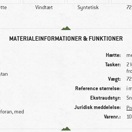
tte
Vindtæt
Syntetisk
72
MATERIALEINFORMATIONER & FUNKTIONER
Hætte:
me
Tasker:
2 
fr
stan
Vægt:
72
Reference størrelse:
i 
Ekstraudstyr:
Sn
Juridisk meddelelse:
Pr
foran, med
Varenr.:
10