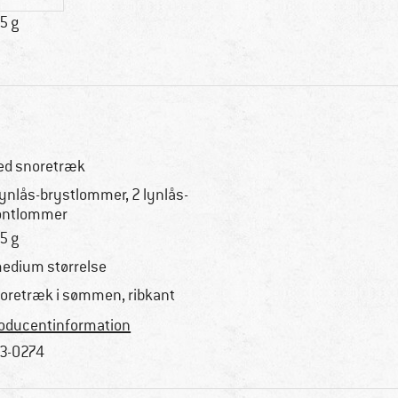
5 g
d snoretræk
lynlås-brystlommer, 2 lynlås-
ontlommer
5 g
medium størrelse
oretræk i sømmen, ribkant
oducentinformation
3-0274