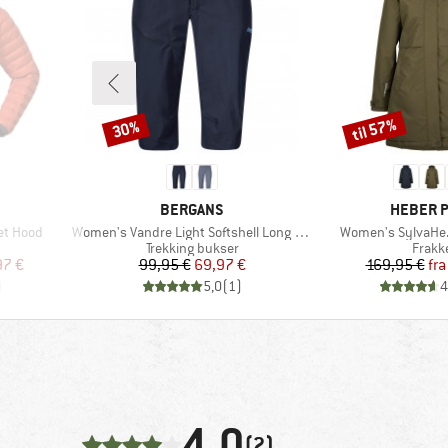
til 57%
30%
Rabat
Rabat
MÆRKE
MÆRKE
BERGANS
HEBER 
Artikel
Artikel
et Hood
Women's Vandre Light Softshell Long Shorts
Women's SylvaHe. 
ppe
Produktgruppe
Produ
Trekking bukser
Frakk
 pris
Pris
Nedsat pris
Pr
Ne
97 €
99,95 €
69,97 €
169,95 €
fra
)
5,0
(
1
)
4
4,0
(2)