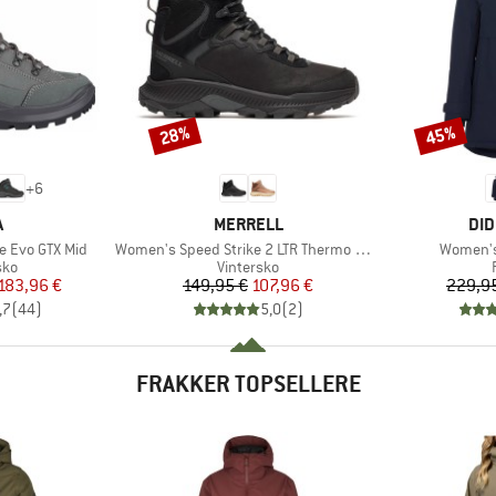
28%
45%
Rabat
Rabat
+
6
KE
MÆRKE
MÆ
A
MERRELL
DID
Artikel
Artikel
 Evo GTX Mid
Women's Speed Strike 2 LTR Thermo Mid WP
Women's 
tgruppe
Produktgruppe
sko
Vintersko
is
dsat pris
Pris
Nedsat pris
183,96 €
149,95 €
107,96 €
229,9
,7
(
44
)
5,0
(
2
)
FRAKKER TOPSELLERE