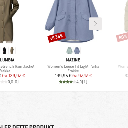
til 35%
60%
Rabat
Rabat
ÆRKE
MÆRKE
LUMBIA
MAZINE
Artikel
Artike
trench Rain Jacket
Women's Loose Fit Light Parka
Women
Produktgruppe
Produktgruppe
Frakke
Frakke
Pris
Nedsat pris
Pris
Nedsat pris
€
fra
129,97 €
149,95 €
fra
97,47 €
3
0,0
(
0
)
4,0
(
1
)
ALER DETTE PRODUKT