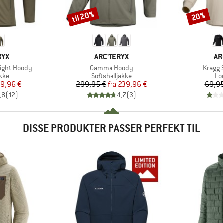
til 20%
20%
Rabat
Rabat
MÆRKE
MÆ
RYX
ARC'TERYX
AR
Artikel
Artikel
eight Hoody
Gamma Hoody
Kragg 
gruppe
Produktgruppe
Pr
kke
Softshelljakke
Lo
is
dsat pris
Pris
Nedsat pris
19,96 €
299,95 €
fra
239,96 €
69,95
,8
(
12
)
4,7
(
3
)
DISSE PRODUKTER PASSER PERFEKT TIL