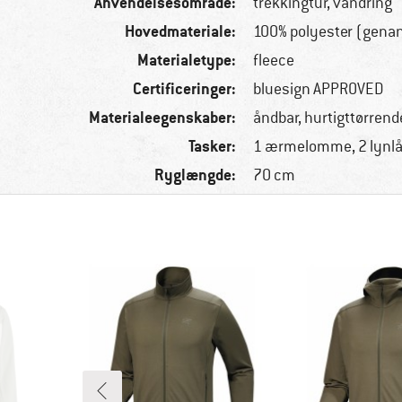
Anvendelsesområde:
trekkingtur, vandring
Hovedmateriale:
100% polyester (gena
Materialetype:
fleece
Certificeringer:
bluesign APPROVED
Materialeegenskaber:
åndbar, hurtigttørrend
Tasker:
1 ærmelomme, 2 lynl
Ryglængde:
70 cm