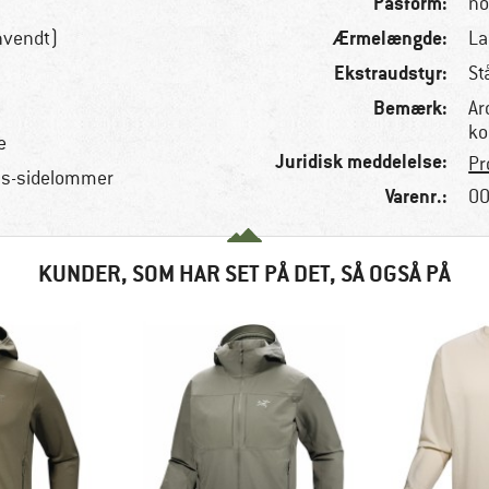
Pasform:
no
Ærmelængde:
nvendt)
La
Ekstraudstyr:
St
Bemærk:
Ar
ko
e
Juridisk meddelelse:
Pr
ås-sidelommer
Varenr.:
00
KUNDER, SOM HAR SET PÅ DET, SÅ OGSÅ PÅ