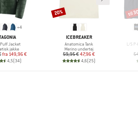
til 
20%
Rabat
Rabat
+
4
RKE
MÆRKE
TAGONIA
ICEBREAKER
l
Artikel
Artikel
Puff Jacket
Anatomica Tank
L/S P-
uktgruppe
Produktgruppe
etisk jakke
Merino undertøj
Pris
Nedsat pris
Pris
Nedsat pris
€
fra
149,96 €
59,95 €
47,96 €
54
4,5
(
34
)
4,6
(
25
)