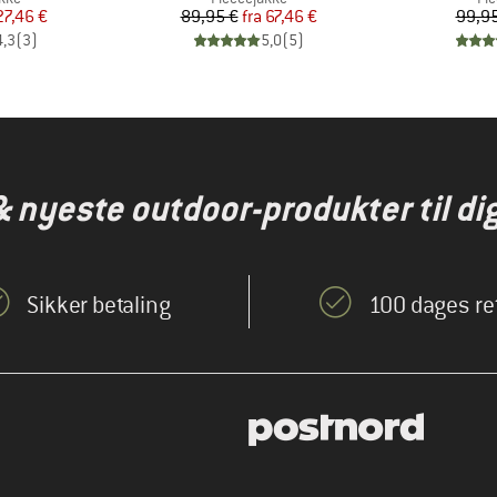
is
dsat pris
Pris
Nedsat pris
27,46 €
89,95 €
fra
67,46 €
99,95
4,3
(
3
)
5,0
(
5
)
& nyeste outdoor-produkter til dig
Sikker betaling
100 dages re