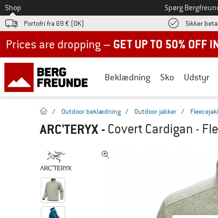
Til
Shop
Spørg Bergfreun
Portofri fra 69 € (DK)
Sikker beta
Up to 50% off now in our summer sale
Beklædning
Sko
Udstyr
Hjemmeside
/
Outdoor beklædning
/
Outdoor jakker
/
Fleecejak
ARC'TERYX
-
Covert Cardigan - Fl