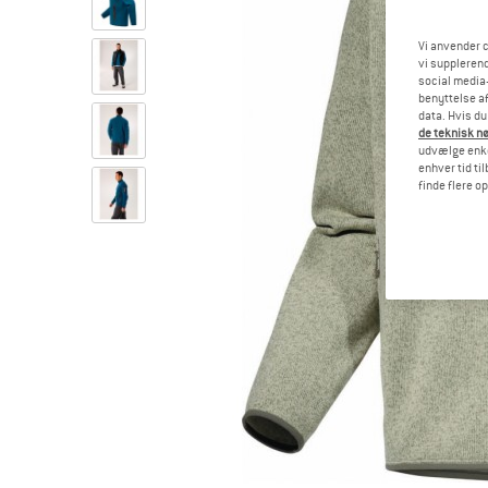
Vi anvender c
vi supplerend
social media-
benyttelse af
data. Hvis du
de teknisk nø
udvælge enkel
enhver tid ti
finde flere o