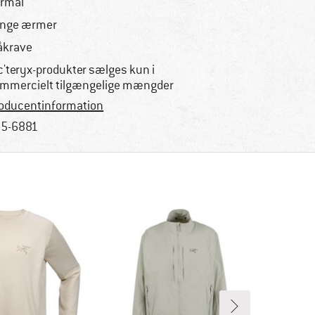
rmal
nge ærmer
åkrave
c'teryx-produkter sælges kun i
mmercielt tilgængelige mængder
oducentinformation
5-6881