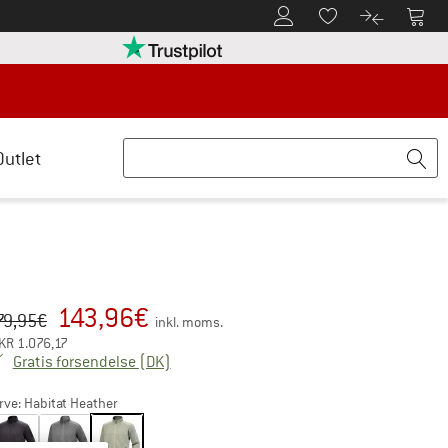
Til kundekontoen
Til 
Til huskesedlen.
Til produk
retten her Åbnes i en infoboks
Vi er Trustpilot-certificeret - oplysning
Outlet
143,96
€
iginal pris :
is:
79,95
€
inkl. moms.
KR
1.076,17
Danmark. Oplysninger om forsendelsesom
Gratis forsendelse
(DK)
rve:
Habitat Heather