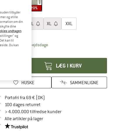
20%
20%
20%
esuden tilbyder
lg en størrelse:
mer og stille
formation om din
S
M
L
XL
XXL
eskytte dine
ookies undtagen
tørrelsestabel
stillinger" og
et kan til
Linket åbnes i en infoboks og indeholder henvis
veringstid: 4-6 arbejdsdage
meside. Du kan
tal:
LÆG I KURV
HUSKE
SAMMENLIGNE
Find oplysninger om forsendelse her! Åbnes
Portofri fra 69 € (DK)
Gå til returretten her Åbnes i en infoboks
100 dages returret
> 4.000.000 tilfredse kunder
Alle artikler på lager
Vi er Trustpilot-certificeret - oplysningerne får du her