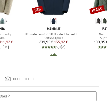
til 25%
35%
Rabat
Rabat
+
5
MÆRKE
MÆ
NIA
MAMMUT
PA
Artikel
Artike
ip Hoody
Ultimate Comfort SO Hooded Jacket Exclusive
Nano 
gruppe
Produktgruppe
Prod
kke
Softshelljakke
Synt
is
dsat pris
Pris
Nedsat pris
111,97 €
239,95 €
155,97 €
199,95 
,8
(
31
)
5,0
(
2
)
DEL ET BILLEDE