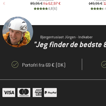
 pris
Pris
Nedsat pris
Pr
Ne
37 €
89,95 €
fra
62,97 €
149,95 €
1
)
4,8
(
6
)
Bjergentusiast Jürgen - Indkøber
"Jeg finder de bedste 
Portofri fra 69 € (DK)