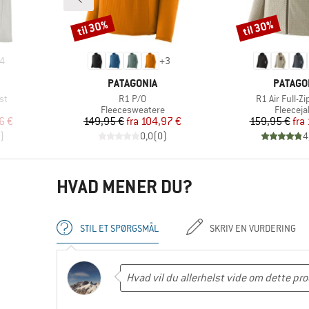
til 30%
til 30%
Rabat
Rabat
4
+
3
MÆRKE
MÆRKE
PATAGONIA
PATAGO
Artikel
Artikel
st
R1 P/O
R1 Air Full-Z
pe
Produktgruppe
Produkt
Fleecesweatere
Fleeceja
 pris
Pris
Nedsat pris
Pr
Ne
6 €
149,95 €
fra
104,97 €
159,95 €
fra
)
0,0
(
0
)
4
HVAD MENER DU?
STIL ET SPØRGSMÅL
SKRIV EN VURDERING