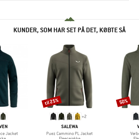
KUNDER, SOM HAR SET PÅ DET, KØBTE SÅ
til 25%
50%
Rabat
Rabat
+
2
MÆRKE
ÄVEN
SALEWA
Artikel
Artik
ece Jacket
Puez Cammino PL Jacket
Verb
gruppe
Produktgruppe
Pr
kke
Fleecejakke
Fl