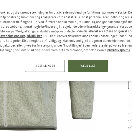
ookies og tilsvarende teknologier for at sikre de nødvendige funktioner på vores website. D
Væ
e tjenester og funktioner og analyserer vores datatrafik for at personalisere indhold og rekla
funktioner til rådighed. Derved får vores social media-, reklame- og analysepartnere også in
 vores website, hvoraf nogle befinder sig i tredjelande uden tilstrækkelige garantier for at b
 klikker på "Vælg alle", giver du dit samtykke til dette.
Hvis du ikke vil acceptere brugen af c
S
dvendige cookies, så klik her
. Du kan til enhver tid ændre dine cookie-indstillinger under "Ind
te kategorier. Dit samtykke er frivilligt og ikke nødvendigt til brugen af denne hjemmeside. D
Le
lbagekaldes eller gives for første gang under "Indstillinger" i den nederste del på vores hjem
plysninger, herunder risikoen for overførsler til tredjelande, om dette i vores
privatlivspolitik
.
An
INDSTILLINGER
VÆLG ALLE