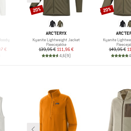
20%
20%
Rabat
Rabat
MÆRKE
MÆRKE
ARC'TERYX
ARC'TE
Artikel
Artikel
Hoody
Kyanite Lightweight Jacket
Kyanite Lightw
e
Produktgruppe
Produkt
Fleecejakke
Fleeceja
 pris
Pris
Nedsat pris
Pr
Ne
97 €
139,95 €
111,96 €
149,95 €
1
)
4,6
(
9
)
4