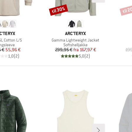
til 30%
til 
Rabat
Rabat
RKE
MÆRKE
C'TERYX
ARC'TERYX
Artikel
SL Cotton L/S
Gamma Lightweight Jacket
oduktgruppe
Produktgruppe
ngsleeve
Softshelljakke
Pris
Nedsat pris
Pris
Nedsat pris
 €
55,96 €
239,95 €
fra
167,97 €
199
1,0
(
2
)
5,0
(
2
)