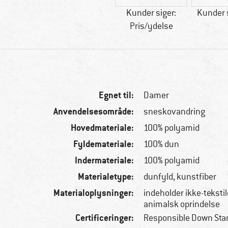
Kunder siger:
Kunder s
Pris/ydelse
Egnet til:
Damer
Anvendelsesområde:
sneskovandring
Hovedmateriale:
100% polyamid
Fyldemateriale:
100% dun
Indermateriale:
100% polyamid
Materialetype:
dunfyld, kunstfiber
Materialoplysninger:
indeholder ikke-tekstil
animalsk oprindelse
Certificeringer:
Responsible Down Sta