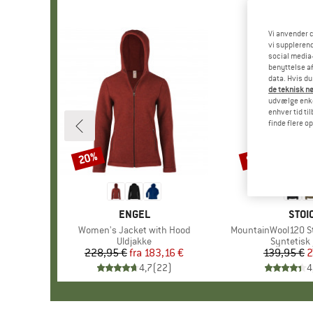
Vi anvender c
vi supplerend
social media-
benyttelse af
data. Hvis du
de teknisk nø
udvælge enkel
enhver tid ti
finde flere o
20%
80%
Rabat
Rabat
MÆRKE
ENGEL
MÆR
STOI
Artikel
Women's Jacket with Hood
Artikel
MountainWool120 S
Produktgruppe
Uldjakke
Produktg
Syntetisk 
228,95 €
fra
Pris
Nedsat pris
183,16 €
139,95 €
Pr
Ne
2
4,7
(
22
)
4