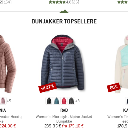
,2
(
154
)
4,8
(
26
)
DUNJAKKER TOPSELLERE
til 27%
60%
Rabat
Rabat
+
5
+
3
MÆRKE
M
NIA
RAB
KA
Artikel
Artikel
eater Hoody
Women's Microlight Alpine Jacket
Women's Tir
tgruppe
Produktgruppe
Prod
ke
Dunjakke
Flee
is
dsat pris
Pris
Nedsat pris
224,96 €
239,95 €
fra
175,16 €
178,9