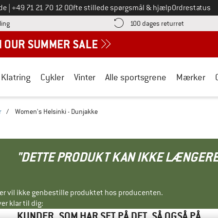
Ring til os på
de
|
+49 71 21 70 12 0
Ofte stillede spørgsmål & hjælp
Ordrestatus
Find betalingsoplysningerne her! Åbnes i en infoboks
Gå til retur
ling
100 dages returret
Klatring
Cykler
Vinter
Alle sportsgrene
Mærker
r
/
Women's Helsinki - Dunjakke
"DETTE PRODUKT KAN IKKE LÆNGERE
ller vil ikke genbestille produktet hos producenten.
r klar til dig:
KUNDER, SOM HAR SET PÅ DET, SÅ OGSÅ PÅ