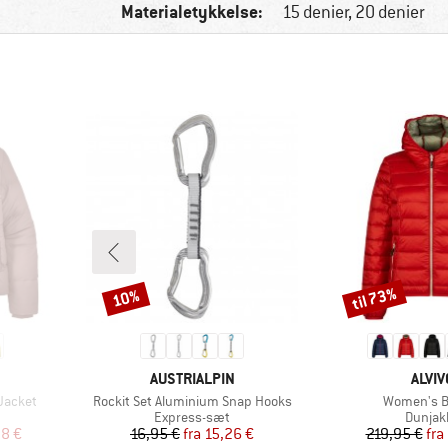
Materialetykkelse:
15 denier, 20 denier
til 73%
10%
Rabat
Rabat
MÆRKE
MÆR
AUSTRIALPIN
ALVIV
Artikel
Artikel
Jacket
Rockit Set Aluminium Snap Hooks
Women's B
ppe
Produktgruppe
Produk
Express-sæt
Dunjak
 pris
Pris
Nedsat pris
Pr
Ne
98 €
16,95 €
fra
15,26 €
219,95 €
fra