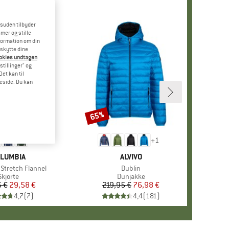
esuden tilbyder
mer og stille
formation om din
eskytte dine
ookies undtagen
stillinger" og
et kan til
meside. Du kan
65%
Rabat
+
1
ÆRKE
LUMBIA
MÆRKE
ALVIVO
 Stretch Flannel
Artikel
Dublin
Produktgruppe
Skjorte
Produktgruppe
Dunjakke
 €
Pris
Nedsat pris
29,58 €
219,95 €
Pris
Nedsat pris
76,98 €
4,7
(
7
)
4,4
(
181
)