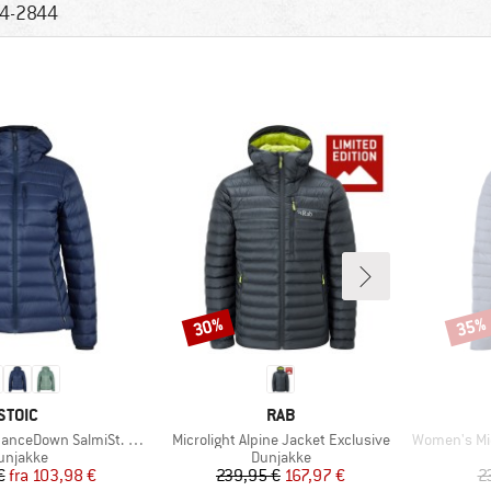
4-2844
30%
35%
Rabat
Rabat
MÆRKE
MÆRKE
STOIC
RAB
Artikel
Artikel
 SalmiSt. Jacket with Hood
Microlight Alpine Jacket Exclusive
Women's Micro
roduktgruppe
Produktgruppe
unjakke
Dunjakke
Pris
Nedsat pris
Pris
Nedsat pris
€
fra
103,98 €
239,95 €
167,97 €
2