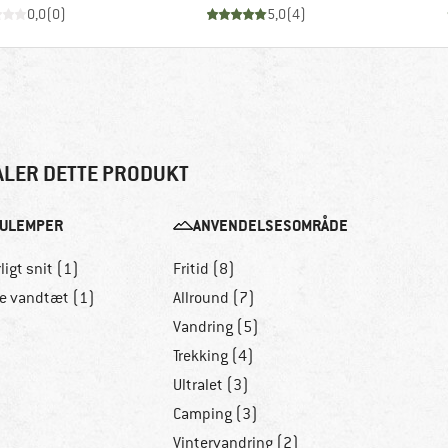
0,0
(
0
)
5,0
(
4
)
ALER DETTE PRODUKT
ULEMPER
ANVENDELSESOMRÅDE
ligt snit (1)
Fritid (8)
ke vandtæt (1)
Allround (7)
Vandring (5)
Trekking (4)
Ultralet (3)
Camping (3)
Vintervandring (2)