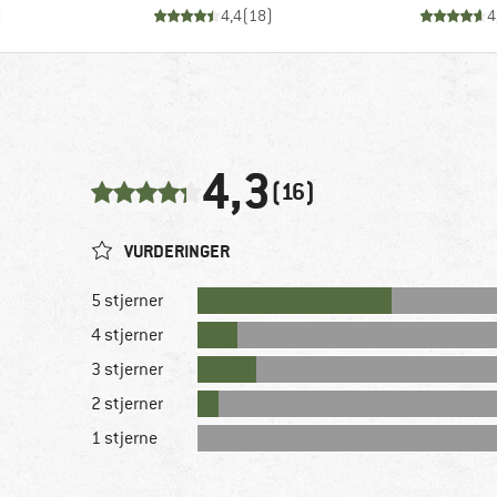
)
4,4
(
18
)
4
4,3
(16)
VURDERINGER
5 stjerner
4 stjerner
3 stjerner
2 stjerner
1 stjerne