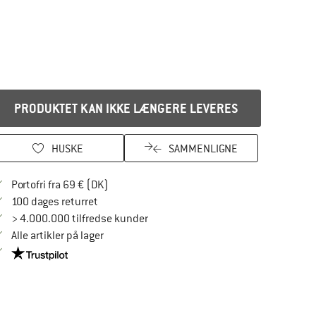
PRODUKTET KAN IKKE LÆNGERE LEVERES
HUSKE
SAMMENLIGNE
Find oplysninger om forsendelse her! Åbnes
Portofri fra 69 € (DK)
Gå til returretten her Åbnes i en infoboks
100 dages returret
> 4.000.000 tilfredse kunder
Alle artikler på lager
Vi er Trustpilot-certificeret - oplysningerne får du her