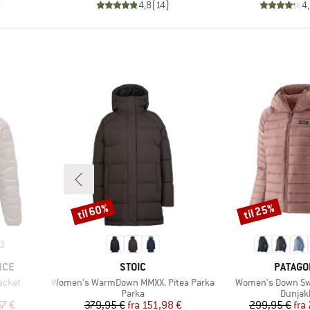
)
4,8
(
14
)
4
til 60%
til 25%
Rabat
Rabat
3
MÆRKE
MÆRKE
NCE
STOIC
PATAGO
Artikel
Artikel
acket
Women's WarmDown MMXX. Pitea Parka
Women's Down Sw
ppe
Produktgruppe
Produk
Parka
Dunjak
 pris
Pris
Nedsat pris
Pr
Ne
57 €
379,95 €
fra
151,98 €
299,95 €
fra