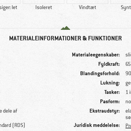
iger: let
Isoleret
Vindtæt
Synt
MATERIALEINFORMATIONER & FUNKTIONER
Materialeegenskaber:
sl
Fyldkraft:
65
Blandingsforhold:
90
Lukning:
ge
Tasker:
1 
Pasform:
no
Ekstraudstyr:
e dele af
el
sø
Juridisk meddelelse:
ndard (RDS)
Pr