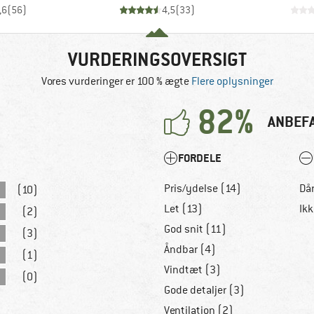
,6
(
56
)
4,5
(
33
)
VURDERINGSOVERSIGT
Vores vurderinger er 100 % ægte
Flere oplysninger
82%
ANBEF
FORDELE
Pris/ydelse (14)
Dår
(10)
Let (13)
Ik
(2)
God snit (11)
(3)
Åndbar (4)
(1)
Vindtæt (3)
(0)
Gode detaljer (3)
Ventilation (2)