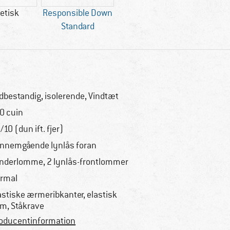
etisk
Responsible Down
Standard
idbestandig, isolerende, Vindtæt
0 cuin
/10 (dun ift. fjer)
nnemgående lynlås foran
inderlomme, 2 lynlås-frontlommer
rmal
astiske ærmeribkanter, elastisk
m, Ståkrave
oducentinformation