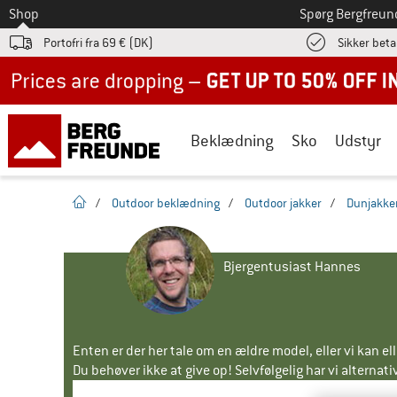
Til
Shop
Spørg Bergfreun
Portofri fra 69 € (DK)
Sikker beta
Up to 50% off now in our summer sale
Beklædning
Sko
Udstyr
Hjemmeside
/
Outdoor beklædning
/
Outdoor jakker
/
Dunjakke
Bjergentusiast Hannes
Enten er der her tale om en ældre model, eller vi kan e
Du behøver ikke at give op! Selvfølgelig har vi alternative