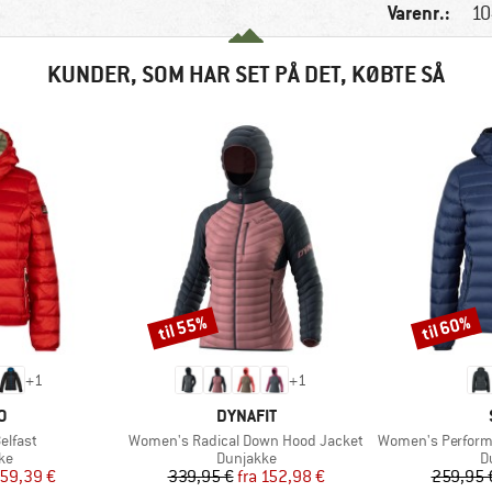
Varenr.:
10
KUNDER, SOM HAR SET PÅ DET, KØBTE SÅ
til 55%
til 60%
Rabat
Rabat
+
1
+
1
KE
MÆRKE
O
DYNAFIT
Artikel
Artikel
elfast
Women's Radical Down Hood Jacket
Women's PerformanceDown
tgruppe
Produktgruppe
P
ke
Dunjakke
D
is
dsat pris
Pris
Nedsat pris
59,39 €
339,95 €
fra
152,98 €
259,95 