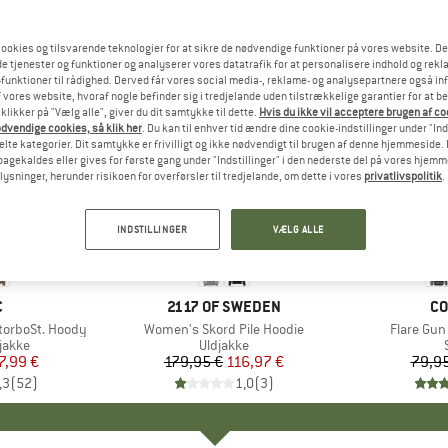
ookies og tilsvarende teknologier for at sikre de nødvendige funktioner på vores website. D
e tjenester og funktioner og analyserer vores datatrafik for at personalisere indhold og rekla
funktioner til rådighed. Derved får vores social media-, reklame- og analysepartnere også in
 vores website, hvoraf nogle befinder sig i tredjelande uden tilstrækkelige garantier for at b
 klikker på "Vælg alle", giver du dit samtykke til dette.
Hvis du ikke vil acceptere brugen af c
dvendige cookies, så klik her
. Du kan til enhver tid ændre dine cookie-indstillinger under "Ind
te kategorier. Dit samtykke er frivilligt og ikke nødvendigt til brugen af denne hjemmeside. D
lbagekaldes eller gives for første gang under "Indstillinger" i den nederste del på vores hjem
plysninger, herunder risikoen for overførsler til tredjelande, om dette i vores
privatlivspolitik
.
35%
63%
Rabat
Rabat
INDSTILLINGER
VÆLG ALLE
KE
C
MÆRKE
2117 OF SWEDEN
M
CO
torboSt. Hoody
Artikel
Women's Skord Pile Hoodie
Artikel
Flare Gun
ruppe
jakke
Produktgruppe
Uldjakke
is
dsat pris
7,99 €
179,95 €
Pris
Nedsat pris
116,97 €
79,95
,3
(
52
)
1,0
(
3
)