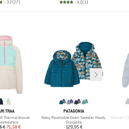
3,7
(
27
)
4,0
(
1
)
ÆRKE
MÆRKE
RI TRAA
PATAGONIA
Artikel
Artikel
ill Thermal Anorak
Baby Reversible Down Sweater Hoody
Women's Ex
uktgruppe
Produktgruppe
cesweatere
Dunjakke
Pris
Nedsat pris
Pris
5 €
71,58 €
129,95 €