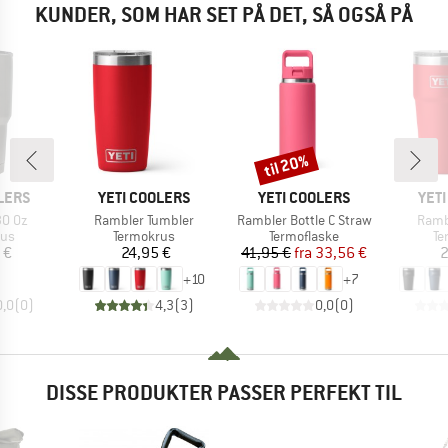
KUNDER, SOM HAR SET PÅ DET, SÅ OGSÅ PÅ
til 20%
Rabat
MÆRKE
MÆRKE
MÆR
LERS
YETI COOLERS
YETI COOLERS
YET
Artikel
Artikel
Artike
30 Oz
Rambler Tumbler
Rambler Bottle C Straw
Ramb
tgruppe
Produktgruppe
Produktgruppe
Pr
rus
Termokrus
Termoflaske
Te
is
Pris
Pris
Nedsat pris
 €
24,95 €
41,95 €
fra
33,56 €
2
+
10
+
7
0,0
(
0
)
4,3
(
3
)
0,0
(
0
)
DISSE PRODUKTER PASSER PERFEKT TIL