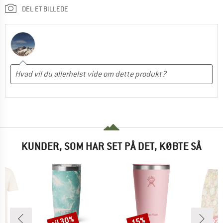
DEL ET BILLEDE
KUNDER, SOM HAR SET PÅ DET, KØBTE SÅ
til 30%
15%
22
Rabat
Rabat
Raba