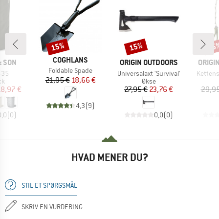
15%
15%
15
Rabat
Rabat
Raba
MÆRKE
COGHLANS
MÆRKE
MÆRK
& SON
ORIGIN OUTDOORS
ORIGI
Artikel
Foldable Spade
Artikel
Artikel
-35
Universalaxt 'Survival'
Kettens
Pris
Nedsat pris
21,95 €
18,66 €
tgruppe
Produktgruppe
ck
Økse
is
dsat pris
Pris
Nedsat pris
18,97 €
27,95 €
23,76 €
29,95
4,3
(
9
)
0,0
(
0
)
0,0
(
0
)
HVAD MENER DU?
STIL ET SPØRGSMÅL
SKRIV EN VURDERING