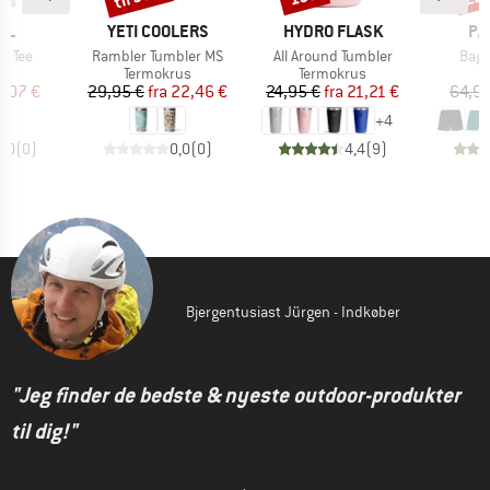
E
MÆRKE
MÆRKE
MÆ
RL
YETI COOLERS
HYDRO FLASK
PA
Artikel
Artikel
Artik
n Tee
Rambler Tumbler MS
All Around Tumbler
Bagg
ktgruppe
Produktgruppe
Produktgruppe
t
Termokrus
Termokrus
is
dsat pris
Pris
Nedsat pris
Pris
Nedsat pris
3,07 €
29,95 €
fra
22,46 €
24,95 €
fra
21,21 €
64,95
+
4
0,0
(
0
)
0,0
(
0
)
4,4
(
9
)
Bjergentusiast Jürgen - Indkøber
"Jeg finder de bedste & nyeste outdoor-produkter
til dig!"