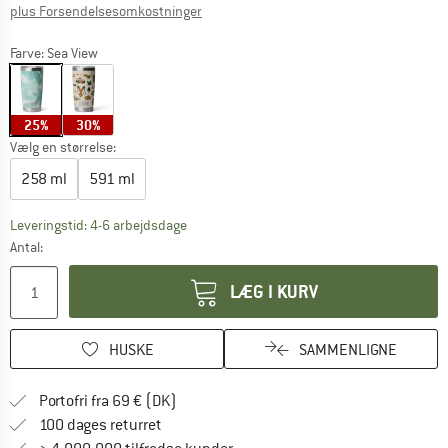
Oplysninger om forsendelsesomkostninge
plus Forsendelsesomkostninger
Farve:
Sea View
25%
30%
Vælg en størrelse:
258 ml
591 ml
Linket åbnes i en infoboks og indeholder he
Leveringstid: 4-6 arbejdsdage
Antal:
LÆG I KURV
HUSKE
SAMMENLIGNE
Find oplysninger om forsendelse her! Åb
Portofri fra 69 € (DK)
Gå til returretten her Åbnes i en infoboks
100 dages returret