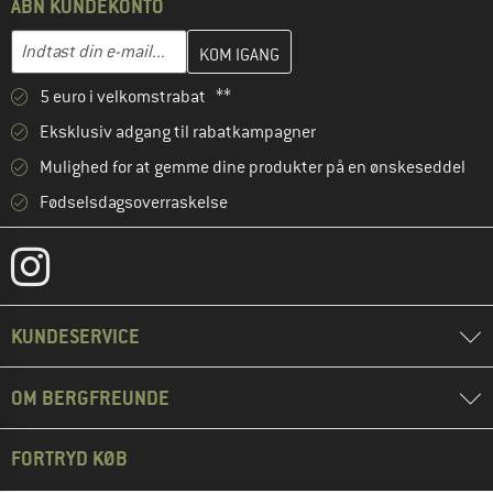
ÅBN KUNDEKONTO
Indtast din e-mailadresse her, og opret i næste trin din kundekon
Indtast din e-mail...
5 euro i velkomstrabat **
Eksklusiv adgang til rabatkampagner
Mulighed for at gemme dine produkter på en ønskeseddel
Fødselsdagsoverraskelse
KUNDESERVICE
OM BERGFREUNDE
FORTRYD KØB