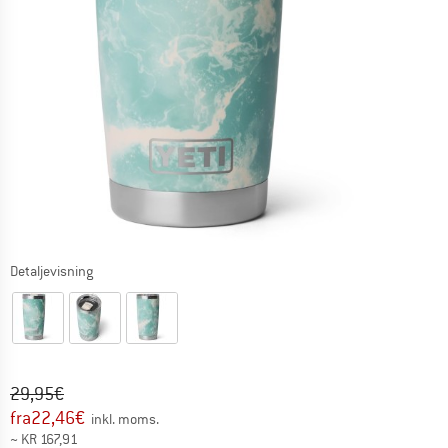
Detaljevisning
Original pris :
Pris:
29,95
€
fra
22,46
€
inkl. moms.
~
KR
167,91