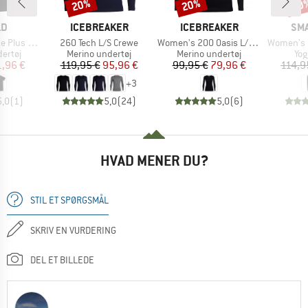
20%
20%
20
Rabat
Rabat
Raba
E
MÆRKE
MÆRKE
MÆ
LD
ICEBREAKER
ICEBREAKER
SM
Artikel
Artikel
Artikel
 200 T-Shirt
260 Tech L/S Crewe
Women's 200 Oasis L/S Scoop
Women's Merino 2
uppe
Produktgruppe
Produktgruppe
Pro
ertøj
Merino undertøj
Merino undertøj
Yog
is
dsat pris
Pris
Nedsat pris
Pris
Nedsat pris
1,96 €
119,95 €
95,96 €
99,95 €
79,96 €
114,9
+
3
5,0
(
1
)
5,0
(
24
)
5,0
(
6
)
HVAD MENER DU?
STIL ET SPØRGSMÅL
SKRIV EN VURDERING
DEL ET BILLEDE