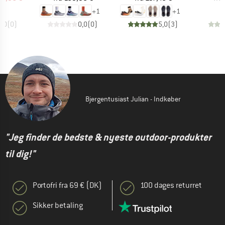
+
1
+
1
0,0
(
0
)
0,0
(
0
)
5,0
(
3
)
Bjergentusiast Julian - Indkøber
"Jeg finder de bedste & nyeste outdoor-produkter
til dig!"
Portofri fra 69 € (DK)
100 dages returret
Sikker betaling