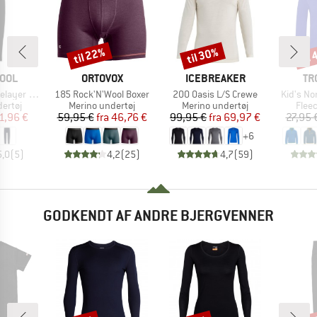
til 22%
til 30%
til
Rabat
Rabat
Raba
MÆRKE
MÆRKE
MÆ
OOL
ORTOVOX
ICEBREAKER
TR
Artikel
Artikel
Artikel
ottom Boxed
185 Rock'N'Wool Boxer
200 Oasis L/S Crewe
Kid's No
uppe
Produktgruppe
Produktgruppe
Prod
ertøj
Merino undertøj
Merino undertøj
Flee
is
dsat pris
Pris
Nedsat pris
Pris
Nedsat pris
1,96 €
59,95 €
fra
46,76 €
99,95 €
fra
69,97 €
27,95 
+
6
5,0
(
5
)
4,2
(
25
)
4,7
(
59
)
GODKENDT AF ANDRE BJERGVENNER