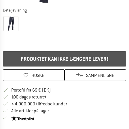
Detaljevisning
PRODUKTET KAN IKKE LÆNGERE LEVERES
HUSKE
SAMMENLIGNE
Find oplysninger om forsendelse her! Åb
Portofri fra 69 € (DK)
Gå til returretten her Åbnes i en infoboks
100 dages returret
> 4.000.000 tilfredse kunder
Alle artikler på lager
Vi er Trustpilot-certificeret - oplysningerne får du