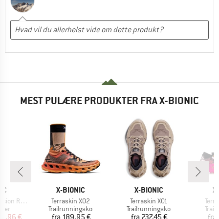
MEST PULÆRE PRODUKTER FRA X-BIONIC
E
MÆRKE
MÆRKE
M
IC
X-BIONIC
X-BIONIC
X
Artikel
Artikel
Artik
 Bib Shorts
Terraskin X02
Terraskin X01
Terr
gruppe
Produktgruppe
Produktgruppe
Prod
kser
Trailrunningsko
Trailrunningsko
Trai
is
dsat pris
Pris
Pris
79,96 €
fra
189,95 €
fra
237,45 €
fra