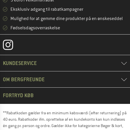
5 euro i velkomstrabat **
Eksklusiv adgang til rabatkampagner
Mulighed for at gemme dine produkter på en ønskeseddel
Fødselsdagsoverraskelse
KUNDESERVICE
OM BERGFREUNDE
FORTRYD KØB
**Rabatkoden gælder fra en minimum købsværdi (efter returnering) på
40 euro. Rabatkoder ifm. oprettelse af en kundekonto kan kun indløses
én gang pr. person og ordre. Gælder ikke for kategorierne Bøger & kort,