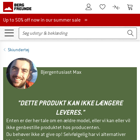
Til kundekontoen
Til 
Til huskesedlen.
Til produk
Up to 50% off now in our summer sale
Up to 50% off now in our summer sale »
Skiundertøj
Bjergentusiast Max
"DETTE PRODUKT KAN IKKE LÆNGERE
LEVERES."
Enten er der her tale om en ældre model, eller vi kan eller vil
ikke genbestille produktet hos producenten.
Du behøver ikke at give op! Selvfølgelig har vi alternativer