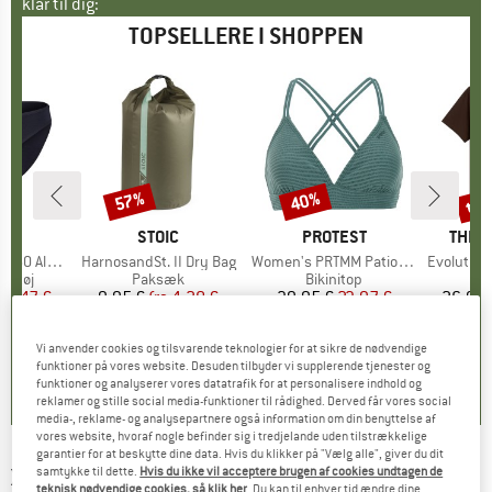
klar til dig:
TOPSELLERE I SHOPPEN
til
57%
40%
Rabat
Rabat
Raba
KE
C
MÆRKE
STOIC
MÆRKE
PROTEST
MÆR
THE 
enSt. Brief
Artikel
HarnosandSt. II Dry Bag
Artikel
Women's PRTMM Patio Triangle
Artikel
Evolution Simpl
uppe
ertøj
Produktgruppe
Paksæk
Produktgruppe
Bikinitop
is
dsat pris
24,47 €
9,95 €
fra
Pris
Nedsat pris
4,28 €
39,95 €
Pris
Nedsat pris
23,97 €
26,95 
+
3
Vi anvender cookies og tilsvarende teknologier for at sikre de nødvendige
,8
(
44
)
5,0
(
2
)
4,9
(
23
)
funktioner på vores website. Desuden tilbyder vi supplerende tjenester og
funktioner og analyserer vores datatrafik for at personalisere indhold og
reklamer og stille social media-funktioner til rådighed. Derved får vores social
media-, reklame- og analysepartnere også information om din benyttelse af
vores website, hvoraf nogle befinder sig i tredjelande uden tilstrækkelige
garantier for at beskytte dine data. Hvis du klikker på "Vælg alle", giver du dit
X-BIONIC
-
samtykke til dette.
Hvis du ikke vil acceptere brugen af cookies undtagen de
Energizer 4.0 Pants - Skiundertøj
teknisk nødvendige cookies, så klik her
. Du kan til enhver tid ændre dine