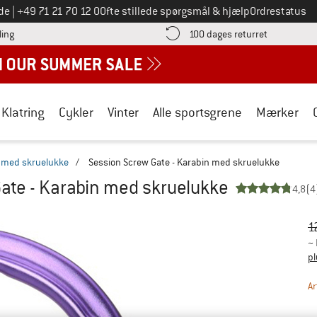
Ring til os på
de
|
+49 71 21 70 12 0
Ofte stillede spørgsmål & hjælp
Ordrestatus
Find betalingsoplysningerne her! Åbnes i en infoboks
Gå til retur
ling
100 dages returret
Klatring
Cykler
Vinter
Alle sportsgrene
Mærker
 med skruelukke
/
Session Screw Gate - Karabin med skruelukke
ate - Karabin med skruelukke
4,8
(4
Or
Pr
1
~
pl
Ar