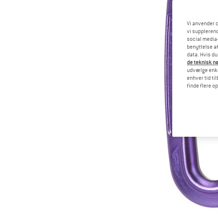
Vi anvender c
vi supplerend
social media-
benyttelse af
data. Hvis du
de teknisk nø
udvælge enkel
enhver tid ti
finde flere o