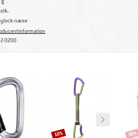
 g
 stk.
ylock-næse
oducentinformation
2-0200
10%
30%
Rabat
Rabat