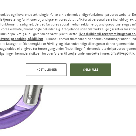
ookies og tilsvarende teknologier for at sikre de nødvendige funktioner på vores website. D
e tjenester og funktioner og analyserer vores datatrafik for at personalisere indhold og rekla
funktioner til rådighed. Derved får vores social media-, reklame- og analysepartnere også in
 vores website, hvoraf nogle befinder sig i tredjelande uden tilstrækkelige garantier for at b
 klikker på "Vælg alle", giver du dit samtykke til dette.
Hvis du ikke vil acceptere brugen af c
dvendige cookies, så klik her
. Du kan til enhver tid ændre dine cookie-indstillinger under "Ind
te kategorier. Dit samtykke er frivilligt og ikke nødvendigt til brugen af denne hjemmeside. D
lbagekaldes eller gives for første gang under "Indstillinger" i den nederste del på vores hjem
plysninger, herunder risikoen for overførsler til tredjelande, om dette i vores
privatlivspolitik
.
INDSTILLINGER
VÆLG ALLE