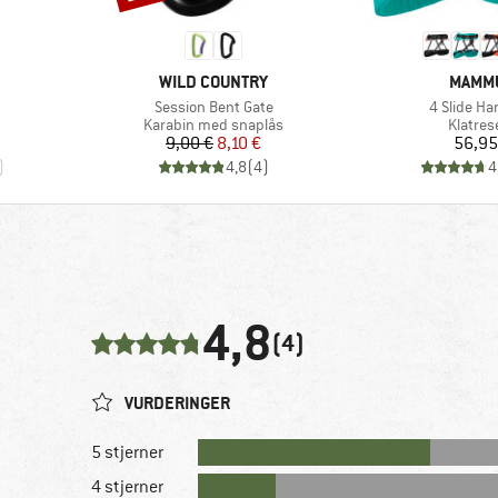
MÆRKE
MÆRK
WILD COUNTRY
MAMM
Artikel
Artikel
Session Bent Gate
4 Slide Ha
e
Produktgruppe
Produk
Karabin med snaplås
Klatres
Pris
Nedsat pris
Pr
9,00 €
8,10 €
56,95
)
4,8
(
4
)
4
4,8
(4)
VURDERINGER
5 stjerner
4 stjerner