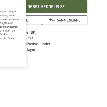
OPRET MEDDELELSE
esuden tilbyder
mer og stille
formation om din
HUSKE
SAMMENLIGNE
eskytte dine
ookies undtagen
stillinger" og
Find oplysninger om forsendelse her! Åbnes
Portofri fra 69 € (DK)
et kan til
Gå til returretten her Åbnes i en infoboks
100 dages returret
meside. Du kan
> 4.000.000 tilfredse kunder
Alle artikler på lager
Vi er Trustpilot-certificeret - oplysningerne får du her