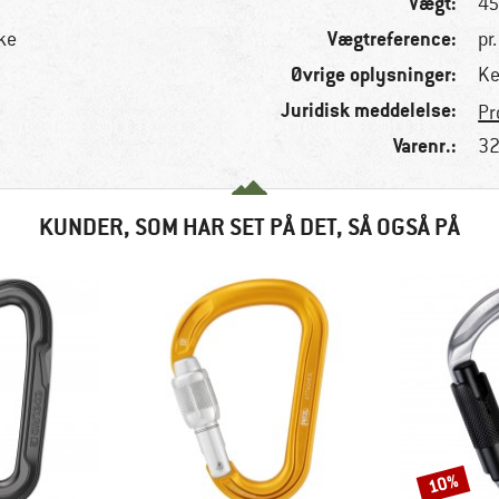
Vægt:
45
Vægtreference:
ke
pr.
Øvrige oplysninger:
Ke
Juridisk meddelelse:
Pr
Varenr.:
32
KUNDER, SOM HAR SET PÅ DET, SÅ OGSÅ PÅ
10%
Rabat