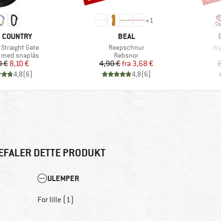
+
1
KE
MÆRKE
 COUNTRY
BEAL
Artikel
Art
 Straight Gate
Reepschnur
Ny
tgruppe
Produktgruppe
 med snaplås
Rebsnor
Pris
Nedsat pris
Pris
Nedsat pris
0 €
8,10 €
4,90 €
fra
3,68 €
4,8
(
6
)
4,8
(
6
)
EFALER DETTE PRODUKT
ULEMPER
For lille (1)