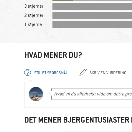
3 stjerner
2 stjerner
1 stjerne
HVAD MENER DU?
STIL ET SPØRGSMÅL
SKRIV EN VURDERING
DET MENER BJERGENTUSIASTER 