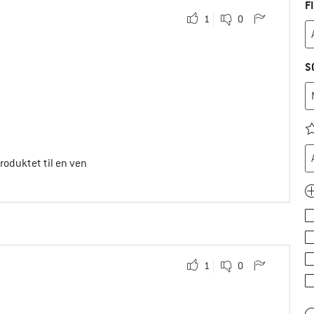
F
1
0
S
produktet til en ven
1
0