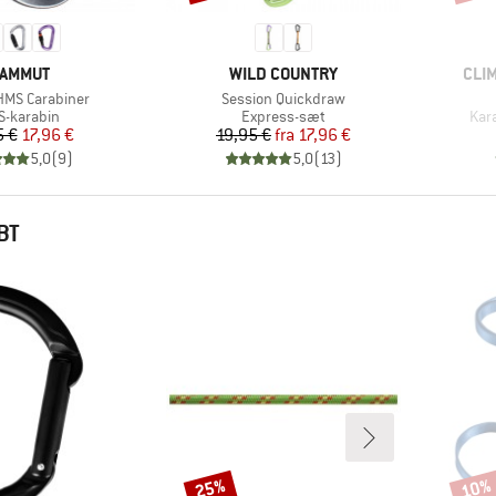
ÆRKE
MÆRKE
MÆR
AMMUT
WILD COUNTRY
CLI
Artikel
 HMS Carabiner
Session Quickdraw
duktgruppe
Produktgruppe
Pro
-karabin
Express-sæt
Kar
Pris
Nedsat pris
Pris
Nedsat pris
5 €
17,96 €
19,95 €
fra
17,96 €
5,0
(
9
)
5,0
(
13
)
BT
25%
10%
Rabat
Rabat