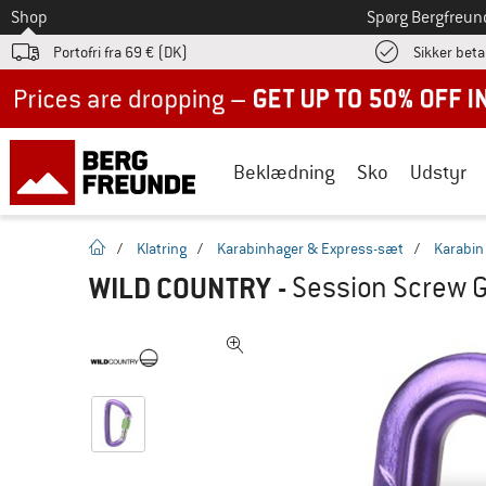
Til
Shop
Spørg Bergfreun
Portofri fra 69 € (DK)
Sikker beta
Up to 50% off now in our summer sale
Beklædning
Sko
Udstyr
Hjemmeside
/
Klatring
/
Karabinhager & Express-sæt
/
Karabin
WILD COUNTRY
-
Session Screw G