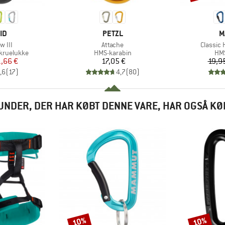
E
MÆRKE
M
ID
PETZL
M
Artikel
Artikel
w III
Attache
Classic
e
Produktgruppe
Pro
kruelukke
HMS-karabin
HMS
is
dsat pris
Pris
,66 €
17,05 €
19,9
,6
(
17
)
4,7
(
80
)
UNDER, DER HAR KØBT DENNE VARE, HAR OGSÅ KØ
10%
10%
Rabat
Rabat