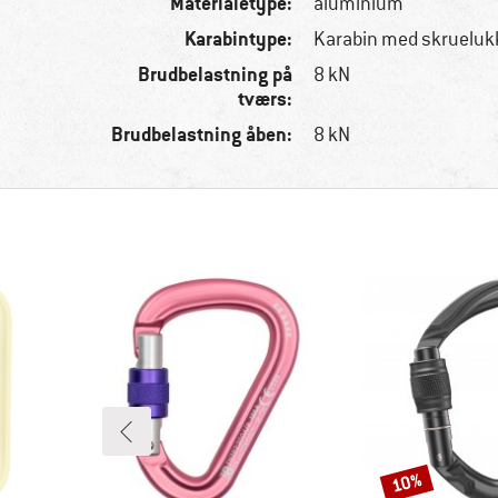
Materialetype:
aluminium
Karabintype:
Karabin med skrueluk
Brudbelastning på
8 kN
tværs:
Brudbelastning åben:
8 kN
10%
Rabat