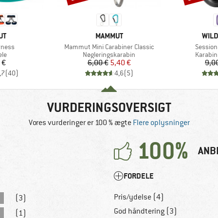
E
MÆRKE
MÆR
UT
MAMMUT
WILD
Artikel
Artikel
rness
Mammut Mini Carabiner Classic
Session
tgruppe
Produktgruppe
Produk
ele
Nøgleringskarabin
Karabin
is
Pris
Nedsat pris
 €
6,00 €
5,40 €
9,0
,7
(
40
)
4,6
(
5
)
VURDERINGSOVERSIGT
Vores vurderinger er 100 % ægte
Flere oplysninger
100%
ANB
FORDELE
Pris/ydelse (4)
(3)
God håndtering (3)
(1)