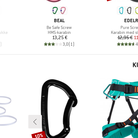
MÆRKE
MÆRK
BEAL
EDELR
Artikel
Artikel
Be Safe Screw
Pure Scre
Produktgruppe
Produktgrupp
ukke
HMS-karabin
Karabin med s
Pris
Pr
Ne
13,25 €
12,95 €
11
)
3,0
(
1
)
4
K
10%
Rabat