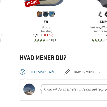
til 20%
Rabat
MÆRKE
MÆR
E9
CMP
Artikel
Artikel
Dropz
Trekking Wo
Produktgruppe
Produktg
t
Chalkbag
Vandreso
 pris
Pris
Nedsat pris
Pr
 €
21,95 €
fra
17,56 €
12,95
)
4,0
(
1
)
HVAD MENER DU?
STIL ET SPØRGSMÅL
SKRIV EN VURDERING