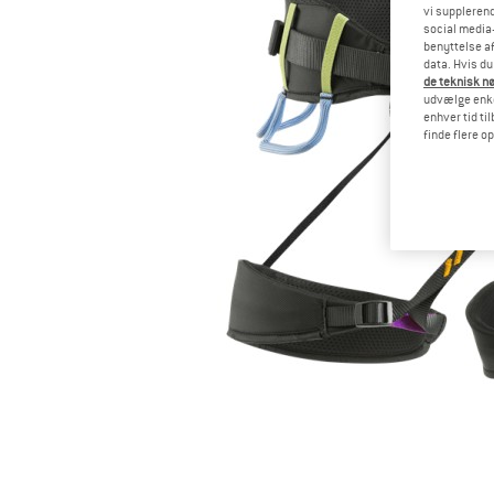
vi supplerend
social media-
benyttelse af
data. Hvis du
de teknisk nø
udvælge enkel
enhver tid ti
finde flere o