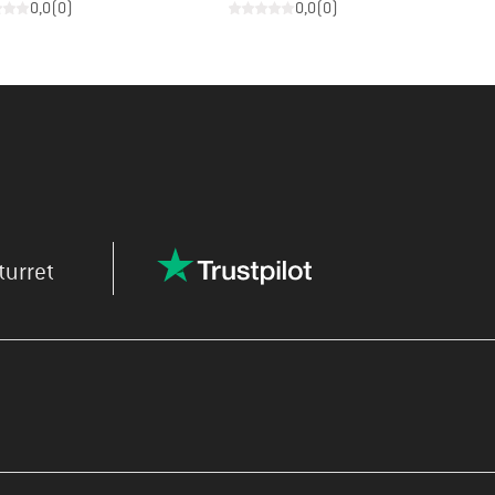
0,0
(
0
)
0,0
(
0
)
turret