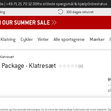
Ring til os på
de
|
+49 71 21 70 12 0
Ofte stillede spørgsmål & hjælp
Ordrestatus
Find betalingsoplysningerne her! Åbnes i en infoboks
Gå til retur
ling
100 dages returret
Klatring
Cykler
Vinter
Alle sportsgrene
Mærker
Klatresæt
Package - Klatresæt
(0)
Or
Pr
8
~
pl
Fa
ookies og tilsvarende teknologier for at sikre de nødvendige funktioner på vores website. D