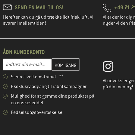
SEND EN MAIL TIL OS!
+49 71 2
Herefter kan du gå ud trække lidt frisk luft. Vi
Vi er der for dig 
svarer i mellemtiden!
nyder vi den fris
ÅBN KUNDEKONTO
Indtast din e-mailadresse her, og opret i næste trin din kundekon
E-mail-adresse
5 euro i velkomstrabat **
Vi udveksler ge
Eksklusiv adgang til rabatkampagner
på din mening!
Mulighed for at gemme dine produkter på
en ønskeseddel
Fødselsdagsoverraskelse