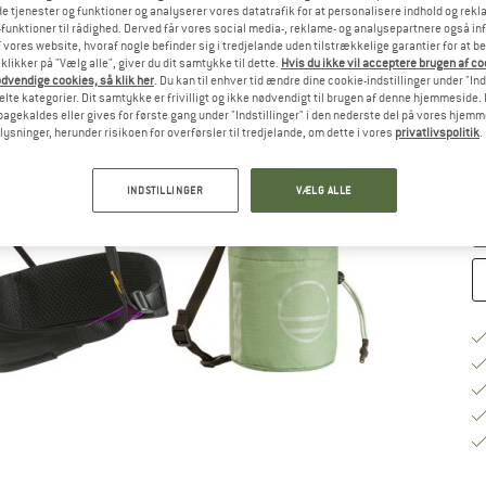
e tjenester og funktioner og analyserer vores datatrafik for at personalisere indhold og rekla
funktioner til rådighed. Derved får vores social media-, reklame- og analysepartnere også in
 vores website, hvoraf nogle befinder sig i tredjelande uden tilstrækkelige garantier for at b
Væ
 klikker på "Vælg alle", giver du dit samtykke til dette.
Hvis du ikke vil acceptere brugen af c
dvendige cookies, så klik her
. Du kan til enhver tid ændre dine cookie-indstillinger under "Ind
te kategorier. Dit samtykke er frivilligt og ikke nødvendigt til brugen af denne hjemmeside. D
lbagekaldes eller gives for første gang under "Indstillinger" i den nederste del på vores hjem
plysninger, herunder risikoen for overførsler til tredjelande, om dette i vores
privatlivspolitik
.
Le
An
INDSTILLINGER
VÆLG ALLE