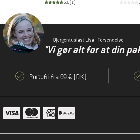
)
5,0
(
1
)
Bjergentusiast Lisa - Forsendelse
"Vi gør alt for at din pa
Portofri fra 69 € (DK)