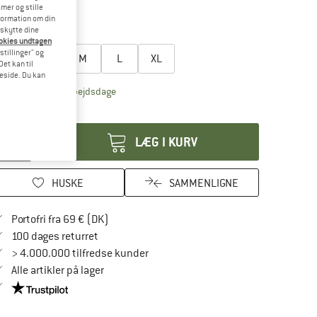
mer og stille
25%
formation om din
eskytte dine
lg en størrelse:
ookies undtagen
stillinger" og
XS
S
M
L
XL
et kan til
meside. Du kan
Linket åbnes i en infoboks og indeholder henvis
veringstid: 4-6 arbejdsdage
tal:
LÆG I KURV
HUSKE
SAMMENLIGNE
Find oplysninger om forsendelse her! Åbnes
Portofri fra 69 € (DK)
Gå til returretten her Åbnes i en infoboks
100 dages returret
> 4.000.000 tilfredse kunder
Alle artikler på lager
Vi er Trustpilot-certificeret - oplysningerne får du her