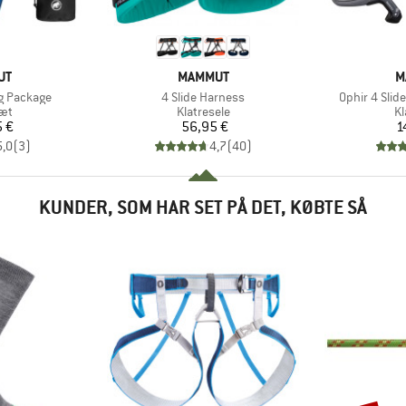
E
MÆRKE
M
UT
MAMMUT
M
Artikel
Artikel
ng Package
4 Slide Harness
Ophir 4 Slid
tgruppe
Produktgruppe
Pr
sæt
Klatresele
Kl
is
Pris
 €
56,95 €
1
5,0
(
3
)
4,7
(
40
)
KUNDER, SOM HAR SET PÅ DET, KØBTE SÅ