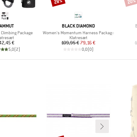
28%
20%
Rabat
Rabat
ÆRKE
MÆRKE
AMMUT
BLACK DIAMOND
Artikel
e Climbing Package
Women's Momentum Harness Package
oduktgruppe
Produktgruppe
atresæt
Klatresæt
Pris
Pris
Nedsat pris
42,45 €
109,95 €
79,16 €
1
5,0
(
2
)
0,0
(
0
)