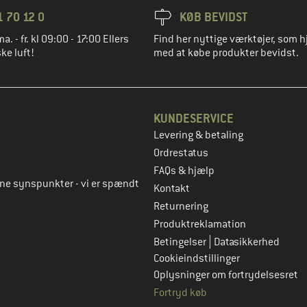
1 70 12 0
KØB BEVIDST
ma. - fr. kl 09:00 - 17:00 Ellers
Find her nyttige værktøjer, som h
ke luft!
med at købe produkter bevidst.
KUNDESERVICE
Levering & betaling
to
Ordrestatus
FAQs & hjælp
rne synspunkter - vi er spændt
Kontakt
Returnering
Produktreklamation
|
Betingelser
Datasikkerhed
Cookieindstillinger
Oplysninger om fortrydelsesret
Fortryd køb