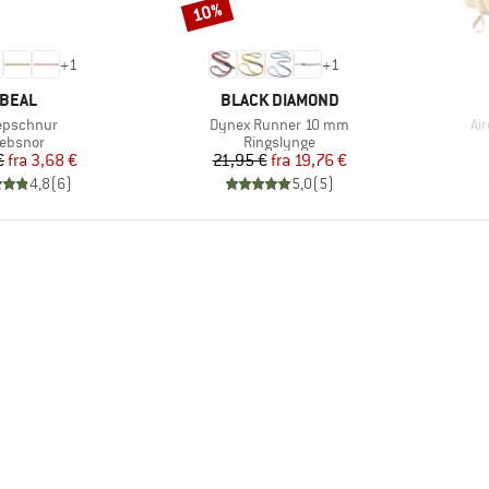
10%
Rabat
+
1
+
1
MÆRKE
MÆRKE
BEAL
BLACK DIAMOND
kel
Artikel
Art
epschnur
Dynex Runner 10 mm
Ai
roduktgruppe
Produktgruppe
ebsnor
Ringslynge
Pris
Nedsat pris
Pris
Nedsat pris
€
fra
3,68 €
21,95 €
fra
19,76 €
4,8
(
6
)
5,0
(
5
)