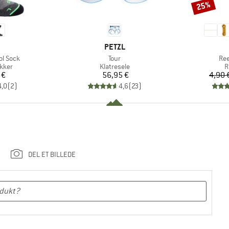
25%
Rabat
KE
MÆRKE
PETZL
Artikel
Arti
ol Sock
Tour
Re
ruppe
Produktgruppe
P
kker
Klatresele
R
is
Pris
 €
56,95 €
4,90 
4,0
(
2
)
4,6
(
23
)
DEL ET BILLEDE