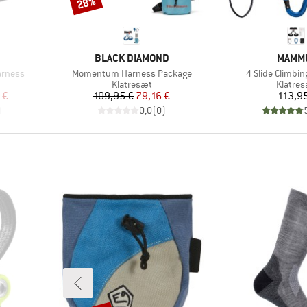
28%
Rabat
MÆRKE
MÆRK
BLACK DIAMOND
MAMM
Artikel
Artikel
arness
Momentum Harness Package
4 Slide Climbi
pe
Produktgruppe
Produk
Klatresæt
Klatre
 pris
Pris
Nedsat pris
Pr
 €
109,95 €
79,16 €
113,95
)
0,0
(
0
)