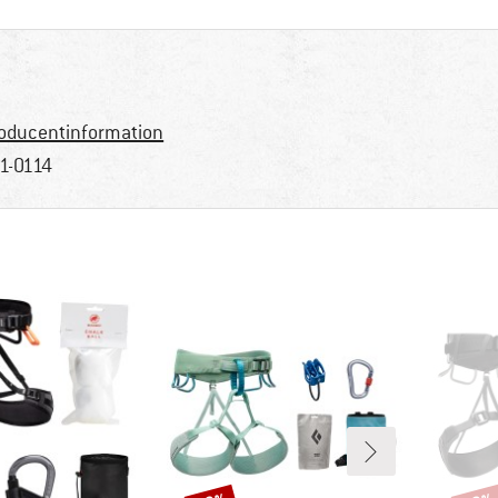
oducentinformation
1-0114