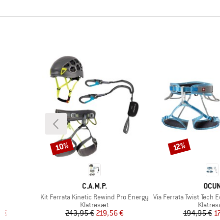
10%
Rabat
Rabat
12%
1
MÆRKE
MÆR
Y
C.A.M.P.
OCU
Artikel
Artikel
Kit Ferrata Kinetic Rewind Pro Energy
Via Ferrata Twist Tech Eco Cap
e
Produktgruppe
Produk
Klatresæt
Klatre
 pris
Pris
Nedsat pris
Pr
Ne
7 €
243,95 €
219,56 €
194,95 €
1