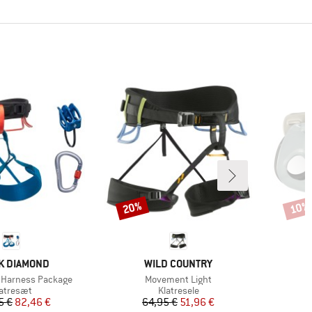
20%
10%
Rabat
Rabat
KE
MÆRKE
K DIAMOND
WILD COUNTRY
Artikel
Harness Package
Movement Light
oduktgruppe
Produktgruppe
atresæt
Klatresele
Pris
Nedsat pris
Pris
Nedsat pris
5 €
82,46 €
64,95 €
51,96 €