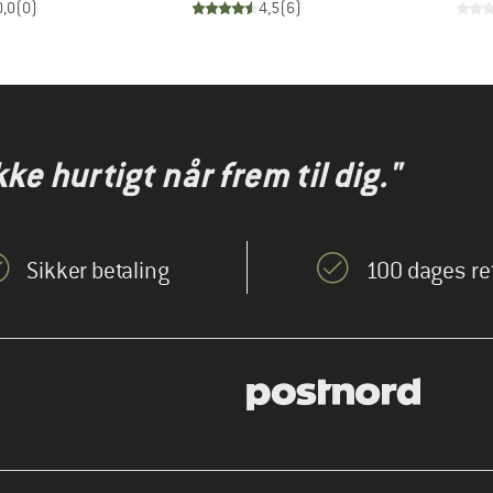
0,0
(
0
)
4,5
(
6
)
kke hurtigt når frem til dig."
Sikker betaling
100 dages re