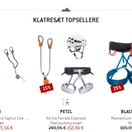
KLATRESÆT TOPSELLERE
15%
25%
Rabat
Rabat
KE
MÆRKE
MÆR
N
PETZL
BLAC
Artikel
Artikel
tur Lite Swivel Set
Kit Via Ferrata Eashook
Momentum 
tgruppe
Produktgruppe
Pr
sæt
Klatreudstyrssæt
Kl
is
dsat pris
Pris
Nedsat pris
71,56 €
249,95 €
212,46 €
109,9