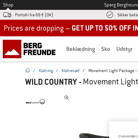
Til
Shop
Spørg Bergfreun
Portofri fra 69 € (DK)
Sikker beta
Up to 50% off now in our summer sale
Beklædning
Sko
Udstyr
Hjemmeside
/
Klatring
/
Klatresæt
/
Movement Light Package - 
WILD COUNTRY
-
Movement Light 
Vi anvender c