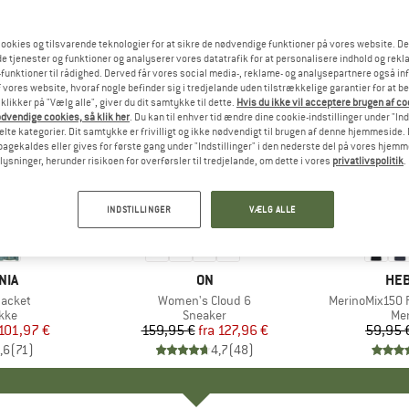
ookies og tilsvarende teknologier for at sikre de nødvendige funktioner på vores website. D
e tjenester og funktioner og analyserer vores datatrafik for at personalisere indhold og rekla
funktioner til rådighed. Derved får vores social media-, reklame- og analysepartnere også in
 vores website, hvoraf nogle befinder sig i tredjelande uden tilstrækkelige garantier for at b
 klikker på "Vælg alle", giver du dit samtykke til dette.
Hvis du ikke vil acceptere brugen af c
dvendige cookies, så klik her
. Du kan til enhver tid ændre dine cookie-indstillinger under "Ind
te kategorier. Dit samtykke er frivilligt og ikke nødvendigt til brugen af denne hjemmeside. D
lbagekaldes eller gives for første gang under "Indstillinger" i den nederste del på vores hjem
plysninger, herunder risikoen for overførsler til tredjelande, om dette i vores
privatlivspolitik
.
til 20%
til 55%
Rabat
Rabat
INDSTILLINGER
VÆLG ALLE
+
1
+
9
NIA
MÆRKE
ON
MÆ
HEB
Jacket
Artikel
Women's Cloud 6
Artikel
MerinoMix150 P
gruppe
kke
Produktgruppe
Sneaker
Pr
Mer
is
dsat pris
101,97 €
159,95 €
fra
Pris
Nedsat pris
127,96 €
59,95 
,6
(
71
)
4,7
(
48
)