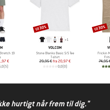
til 30%
til 30%
Rabat
Rabat
+
1
E
MÆRKE
M
OM
VOLCOM
V
Artikel
Artikel
Stretch 19
Stone Blanks Basic S/S Tee
Frickin 
ktgruppe
Produktgruppe
Pro
s
T-shirt
Fri
is
dsat pris
Pris
Nedsat pris
1,97 €
29,95 €
fra
20,97 €
74,95 
5,0
(
5
)
0,0
(
0
)
kke hurtigt når frem til dig."