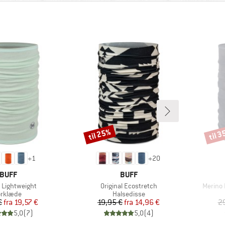
til 25%
til 
Rabat
Rabat
+
1
+
20
MÆRKE
MÆRKE
BUFF
BUFF
Artikel
Artikel
 Lightweight
Original Ecostretch
Merino 
roduktgruppe
Produktgruppe
ørklæde
Halsedisse
Pris
Nedsat pris
Pris
Nedsat pris
€
fra
19,57 €
19,95 €
fra
14,96 €
2
5,0
(
7
)
5,0
(
4
)