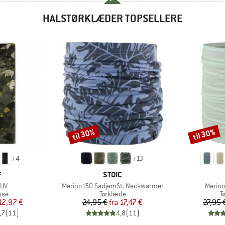
HALSTØRKLÆDER TOPSELLERE
til 30%
til 30%
Rabat
Rabat
+
4
+
13
KE
MÆRKE
F
STOIC
Artikel
Artikel
 UV
Merino150 SadjemSt. Neckwarmer
Merino
gruppe
Produktgruppe
P
sse
Tørklæde
T
is
dsat pris
Pris
Nedsat pris
12,97 €
24,95 €
fra
17,47 €
27,95 
,7
(
11
)
4,8
(
11
)