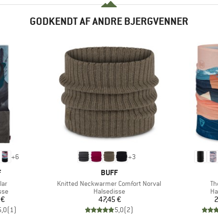
GODKENDT AF ANDRE BJERGVENNER
+
6
+
3
KE
MÆRKE
F
BUFF
Artikel
Art
lar
Knitted Neckwarmer Comfort Norval
Th
gruppe
Produktgruppe
Pr
sse
Halsedisse
Ha
is
Pris
 €
47,45 €
2
5,0
(
1
)
5,0
(
2
)