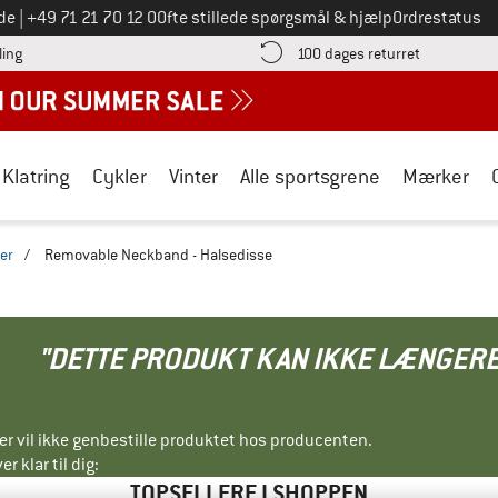
Ring til os på
de
|
+49 71 21 70 12 0
Ofte stillede spørgsmål & hjælp
Ordrestatus
Find betalingsoplysningerne her! Åbnes i en infoboks
Gå til retur
ling
100 dages returret
Klatring
Cykler
Vinter
Alle sportsgrene
Mærker
er
/
Removable Neckband - Halsedisse
"DETTE PRODUKT KAN IKKE LÆNGERE
ller vil ikke genbestille produktet hos producenten.
r klar til dig:
TOPSELLERE I SHOPPEN