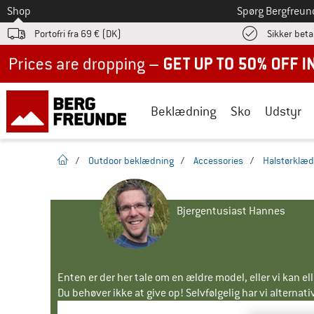
Til
Shop
Spørg Bergfreun
Portofri fra 69 € (DK)
Sikker beta
Up to 50% off now in our summer sale
Beklædning
Sko
Udstyr
Hjemmeside
/
Outdoor beklædning
/
Accessories
/
Halstørklæd
Bjergentusiast Hannes
Enten er der her tale om en ældre model, eller vi kan e
Du behøver ikke at give op! Selvfølgelig har vi alternative