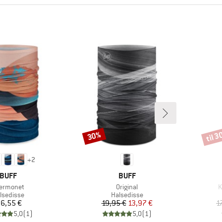
til 
30%
Rabat
Rabat
+
2
MÆRKE
MÆRKE
BUFF
BUFF
ikel
Artikel
A
ermonet
Original
K
oduktgruppe
Produktgruppe
lsedisse
Halsedisse
Pris
Pris
Nedsat pris
6,55 €
19,95 €
13,97 €
1
5,0
(
1
)
5,0
(
1
)