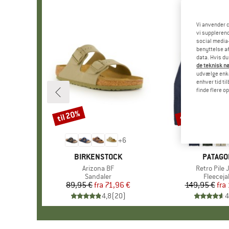
Vi anvender c
vi supplerend
social media-
benyttelse af
data. Hvis du
de teknisk nø
udvælge enkel
enhver tid ti
finde flere o
til 20%
til 32%
Rabat
Rabat
+
6
MÆRKE
BIRKENSTOCK
MÆRKE
PATAGO
Artikel
Arizona BF
Artikel
Retro Pile 
Produktgruppe
Sandaler
Produkt
Fleeceja
89,95 €
fra
Pris
Nedsat pris
71,96 €
149,95 €
fra
Pr
Ne
4,8
(
20
)
4