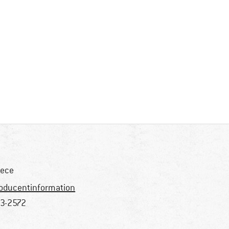
eece
oducentinformation
3-2572