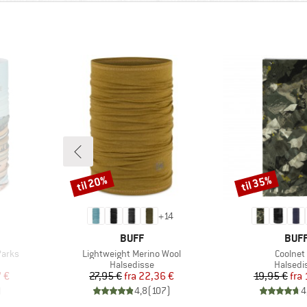
til 20%
til 35%
Rabat
Rabat
+
14
MÆRKE
MÆR
BUFF
BUF
Artikel
Artikel
Parks
Lightweight Merino Wool
Coolnet
ppe
Produktgruppe
Produkt
Halsedisse
Halsedi
 pris
Pris
Nedsat pris
Pr
Ne
 €
27,95 €
fra
22,36 €
19,95 €
fra
)
4,8
(
107
)
4