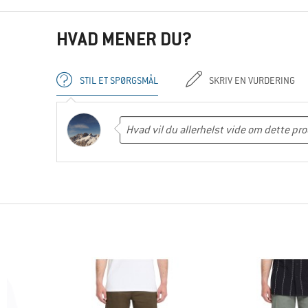
HVAD MENER DU?
STIL ET SPØRGSMÅL
SKRIV EN VURDERING