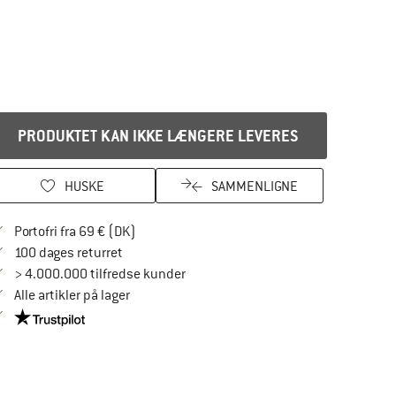
PRODUKTET KAN IKKE LÆNGERE LEVERES
HUSKE
SAMMENLIGNE
Find oplysninger om forsendelse her! Åbnes
Portofri fra 69 € (DK)
Gå til returretten her Åbnes i en infoboks
100 dages returret
> 4.000.000 tilfredse kunder
Alle artikler på lager
Vi er Trustpilot-certificeret - oplysningerne får du her