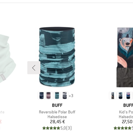
+
3
MÆRKE
MÆR
BUFF
BUF
Artikel
Artikel
ute
Reversible Polar Buff
Kid's Po
ppe
Produktgruppe
Produkt
Halsedisse
Halsedi
 pris
Pris
Pr
€
28,45 €
27,50
)
5,0
(
3
)