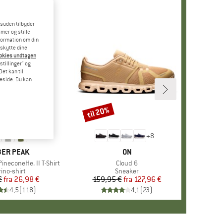
esuden tilbyder
mer og stille
formation om din
eskytte dine
ookies undtagen
stillinger" og
et kan til
meside. Du kan
til 20%
Rabat
+
4
+
8
RKE
ER PEAK
MÆRKE
ON
ineconeHe. II T-Shirt
Artikel
Cloud 6
oduktgruppe
ino-shirt
Produktgruppe
Sneaker
€
fra
Pris
Nedsat pris
26,98 €
159,95 €
fra
Pris
Nedsat pris
127,96 €
4,5
(
118
)
4,1
(
23
)