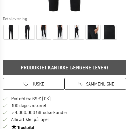
Detaljevisning
PRODUKTET KAN IKKE LÆNGERE LEVERES
HUSKE
SAMMENLIGNE
Find oplysninger om forsendelse her! Åb
Portofri fra 69 € (DK)
Gå til returretten her Åbnes i en infoboks
100 dages returret
> 4.000.000 tilfredse kunder
Alle artikler på lager
Vi er Trustpilot-certificeret - oplysningerne får du