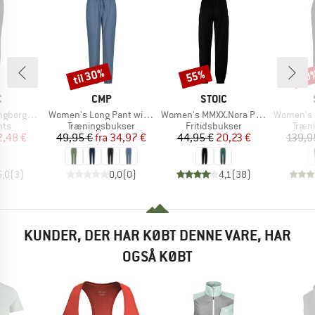
til 30%
55%
50
Rabat
Rabat
Raba
KE
MÆRKE
MÆRKE
C
CMP
STOIC
Artikel
Artikel
Artikel
rmance Tights
Women's Long Pant with Back Pocket
Women's MMXX.Nora Pants
Women's MerinoTerr
gruppe
Produktgruppe
Produktgruppe
Prod
hts
Træningsbukser
Fritidsbukser
Træn
is
dsat pris
Pris
Nedsat pris
Pris
Nedsat pris
2,48 €
49,95 €
fra
34,97 €
44,95 €
20,23 €
139,9
5,0
(
3
)
0,0
(
0
)
4,1
(
38
)
KUNDER, DER HAR KØBT DENNE VARE, HAR
OGSÅ KØBT