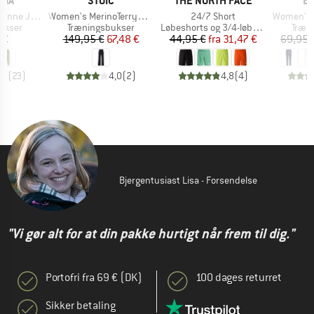
NIA
STOIC
THE NORTH FACE
E
Artikel
Artikel
Artikel
e Joggers
Women's MerinoTerry250 BaraSt. Wide Pants
24/7 Short
Women's Br
uppe
Produktgruppe
Produktgruppe
Prod
ukser
Træningsbukser
Løbeshorts og 3/4-løbetights
Træn
is
Pris
Nedsat pris
Pris
Nedsat pris
 €
149,95 €
67,48 €
44,95 €
fra
31,47 €
69,95 
,8
(
23
)
4,0
(
2
)
4,8
(
4
)
Bjergentusiast Lisa - Forsendelse
"Vi gør alt for at din pakke hurtigt når frem til dig."
Portofri fra 69 € (DK)
100 dages returret
Sikker betaling