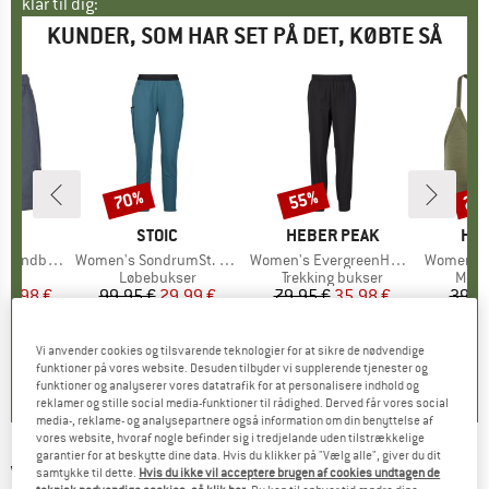
klar til dig:
KUNDER, SOM HAR SET PÅ DET, KØBTE SÅ
70%
55%
20
Rabat
Rabat
Raba
KE
C
MÆRKE
STOIC
MÆRKE
HEBER PEAK
MÆ
HEB
by Shorts
Artikel
Women's SondrumSt. Light Pants
Artikel
Women's EvergreenHe. Light Pants
Artikel
Women's MerinoMix1
ktgruppe
s
Produktgruppe
Løbebukser
Produktgruppe
Trekking bukser
Prod
Meri
is
dsat pris
34,98 €
99,95 €
Pris
Nedsat pris
29,99 €
79,95 €
Pris
Nedsat pris
35,98 €
39,9
4,8
(
6
)
4,7
(
7
)
0,0
(
0
)
Vi anvender cookies og tilsvarende teknologier for at sikre de nødvendige
funktioner på vores website. Desuden tilbyder vi supplerende tjenester og
funktioner og analyserer vores datatrafik for at personalisere indhold og
reklamer og stille social media-funktioner til rådighed. Derved får vores social
media-, reklame- og analysepartnere også information om din benyttelse af
vores website, hvoraf nogle befinder sig i tredjelande uden tilstrækkelige
garantier for at beskytte dine data. Hvis du klikker på "Vælg alle", giver du dit
VENICE BEACH
-
Brandy Pants 1/1 -
samtykke til dette.
Hvis du ikke vil acceptere brugen af cookies undtagen de