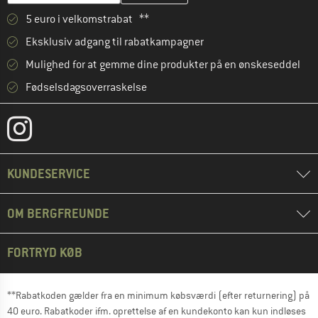
5 euro i velkomstrabat **
Eksklusiv adgang til rabatkampagner
Mulighed for at gemme dine produkter på en ønskeseddel
Fødselsdagsoverraskelse
KUNDESERVICE
OM BERGFREUNDE
FORTRYD KØB
**Rabatkoden gælder fra en minimum købsværdi (efter returnering) på
40 euro. Rabatkoder ifm. oprettelse af en kundekonto kan kun indløses