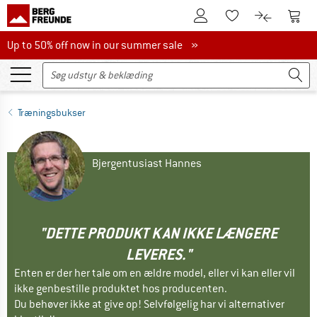
Til kundekontoen
Til 
Til huskesedlen.
Til produk
Up to 50% off now in our summer sale
Up to 50% off now in our summer sale »
Træningsbukser
Bjergentusiast Hannes
"DETTE PRODUKT KAN IKKE LÆNGERE
LEVERES."
Enten er der her tale om en ældre model, eller vi kan eller vil
ikke genbestille produktet hos producenten.
Du behøver ikke at give op! Selvfølgelig har vi alternativer