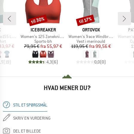
til 30%
til 17%
Rabat
Rabat
KE
MÆRKE
MÆRKE
MÆ
C
ICEBREAKER
ORTOVOX
PA
Artikel
Artikel
Artikel
rblock T-Shirt
Women's 125 Zoneknit Racerback Bra
Women's Trace Windbreaker Vest
Women's T
gruppe
Produktgruppe
Produktgruppe
Pr
hirt
Sports-bh
Vest i merinould
Cy
is
dsat pris
Pris
Nedsat pris
Pris
Nedsat pris
43,97 €
79,95 €
fra
55,97 €
119,95 €
fra
99,56 €
1
,5
(
19
)
4,3
(
6
)
0,0
(
0
)
HVAD MENER DU?
STIL ET SPØRGSMÅL
SKRIV EN VURDERING
DEL ET BILLEDE