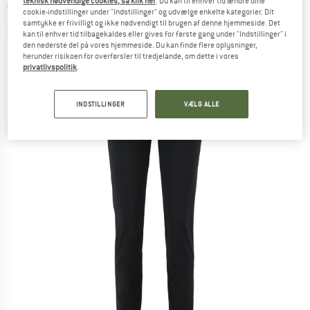
teknisk nødvendige cookies, så klik her
. Du kan til enhver tid ændre dine
Træningsbukser
cookie-indstillinger under "Indstillinger" og udvælge enkelte kategorier. Dit
samtykke er frivilligt og ikke nødvendigt til brugen af denne hjemmeside. Det
(0)
kan til enhver tid tilbagekaldes eller gives for første gang under "Indstillinger" i
den nederste del på vores hjemmeside. Du kan finde flere oplysninger,
herunder risikoen for overførsler til tredjelande, om dette i vores
privatlivspolitik
.
INDSTILLINGER
VÆLG ALLE