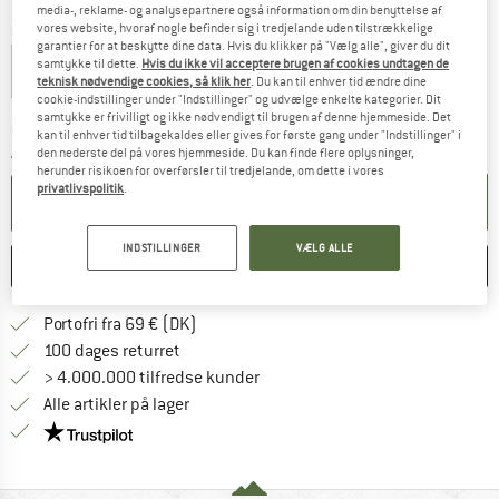
media-, reklame- og analysepartnere også information om din benyttelse af
Farve:
Eclipse
vores website, hvoraf nogle befinder sig i tredjelande uden tilstrækkelige
garantier for at beskytte dine data. Hvis du klikker på "Vælg alle", giver du dit
samtykke til dette.
Hvis du ikke vil acceptere brugen af cookies undtagen de
teknisk nødvendige cookies, så klik her
. Du kan til enhver tid ændre dine
cookie-indstillinger under "Indstillinger" og udvælge enkelte kategorier. Dit
samtykke er frivilligt og ikke nødvendigt til brugen af denne hjemmeside. Det
Linket åbnes i en infoboks og indehol
Leveringstid: 4-6 arbejdsdage
kan til enhver tid tilbagekaldes eller gives for første gang under "Indstillinger" i
Antal:
den nederste del på vores hjemmeside. Du kan finde flere oplysninger,
herunder risikoen for overførsler til tredjelande, om dette i vores
privatlivspolitik
.
LÆG I KURV
INDSTILLINGER
VÆLG ALLE
HUSKE
SAMMENLIGNE
Find oplysninger om forsendelse her! Åb
Portofri fra 69 € (DK)
Gå til returretten her Åbnes i en infoboks
100 dages returret
> 4.000.000 tilfredse kunder
Alle artikler på lager
Vi er Trustpilot-certificeret - oplysningerne får du