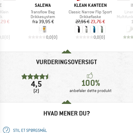
KE
MÆRKE
MÆRKE
E
SALEWA
KLEAN KANTEEN
I
Artikel
Artikel
Artik
Klein
Transflow Bag
Classic Narrow Flip Sport
Line
ktgruppe
Produktgruppe
Produktgruppe
Produktg
k
Drikkesystem
Drikkeflaske
Multifunk
is
dsat pris
Pris
Pris
Nedsat pris
,29 €
fra
39,95 €
27,95 €
23,76 €
1
0,0
(
0
)
0,0
(
0
)
0,0
(
0
)
VURDERINGSOVERSIGT
100%
4,5
(2)
anbefaler dette produkt
HVAD MENER DU?
STIL ET SPØRGSMÅL