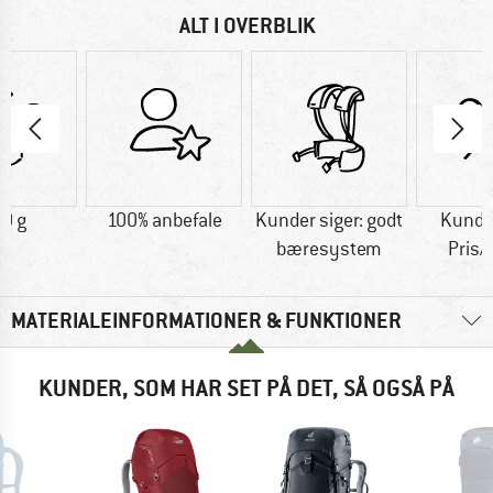
ALT I OVERBLIK
0 g
100% anbefale
Kunder siger: godt
Kunder
bæresystem
Pris/
MATERIALEINFORMATIONER & FUNKTIONER
KUNDER, SOM HAR SET PÅ DET, SÅ OGSÅ PÅ