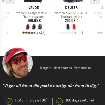
KE
MÆRKE
MÆRKE
M
E
VAUDE
DEUTER
S
Artikel
Artikel
Artikel
c 52+8
Women's Asymmetric 38+8
Women's Guide SL 42+6
Women's
ruppe
Produktgruppe
Produktgruppe
Prod
ygsæk
Touring rygsæk
Touring rygsæk
Van
is
Pris
Pris
 €
199,95 €
219,95 €
1
0,0
(
0
)
4,5
(
2
)
0,0
(
0
)
Bjergentusiast Thomas - Forsendelse
"Vi gør alt for at din pakke hurtigt når frem til dig."
Portofri fra 69 € (DK)
100 dages returret