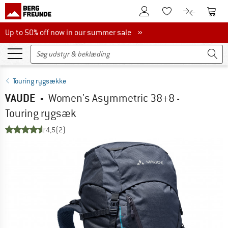
Til kundekontoen
Til 
Til huskesedlen.
Til produk
Up to 50% off now in our summer sale
Up to 50% off now in our summer sale »
Touring rygsække
VAUDE
-
Women's Asymmetric 38+8 -
Touring rygsæk
4,5
(2)