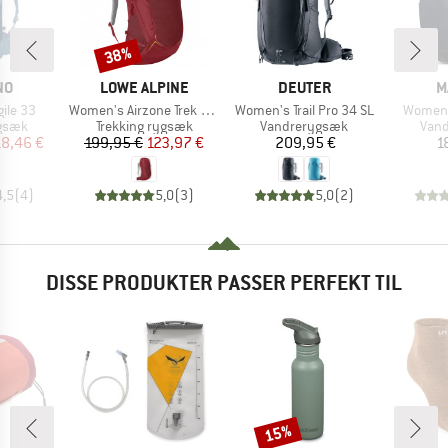
38%
Rabat
E
MÆRKE
MÆRKE
M
NO
LOWE ALPINE
DEUTER
M
Artikel
Artikel
Artikel
ile 33
Women's Airzone Trek ND 33-40
Women's Trail Pro 34 SL
Women'
ruppe
Produktgruppe
Produktgruppe
Prod
gsæk
Trekking rygsæk
Vandrerygsæk
Van
is
dsat pris
Pris
Nedsat pris
Pris
18,46 €
199,95 €
123,97 €
209,95 €
1
4,5
(
4
)
5,0
(
3
)
5,0
(
2
)
DISSE PRODUKTER PASSER PERFEKT TIL
15%
Rabat