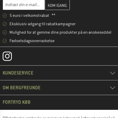
Indtast din e-mailadresse her, og opret i næste trin din kundekon
Indtast din e-mail...
5 euro i velkomstrabat **
Eksklusiv adgang til rabatkampagner
Mulighed for at gemme dine produkter på en ønskeseddel
Fødselsdagsoverraskelse
KUNDESERVICE
OM BERGFREUNDE
FORTRYD KØB