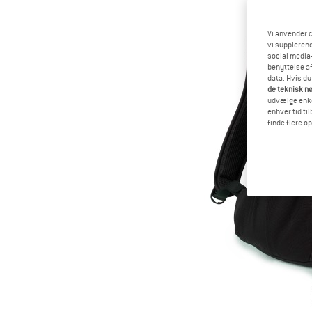
Vi anvender c
vi supplerend
social media-
benyttelse af
data. Hvis du
de teknisk nø
udvælge enkel
enhver tid ti
finde flere o