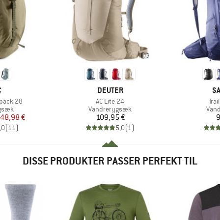
KE
MÆRKE
M
C
DEUTER
S
Artikel
Arti
kpack 28
AC Lite 24
Trai
ruppe
Produktgruppe
Prod
gsæk
Vandrerygsæk
Van
is
dsat pris
Pris
48,98 €
109,95 €
9
,0
(
11
)
5,0
(
1
)
DISSE PRODUKTER PASSER PERFEKT TIL