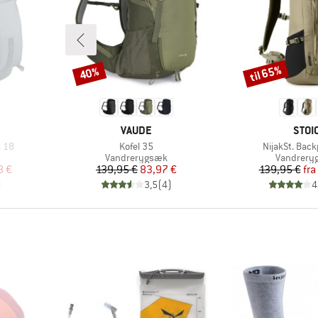
til 65%
40%
Rabat
Rabat
MÆRKE
MÆR
VAUDE
STOI
Artikel
Artikel
k 18
Kofel 35
NijakSt. Bac
Produktgruppe
Produktg
Vandrerygsæk
Vandrery
 pris
Pris
Nedsat pris
Pr
Ne
8 €
139,95 €
83,97 €
139,95 €
fra
)
3,5
(
4
)
4