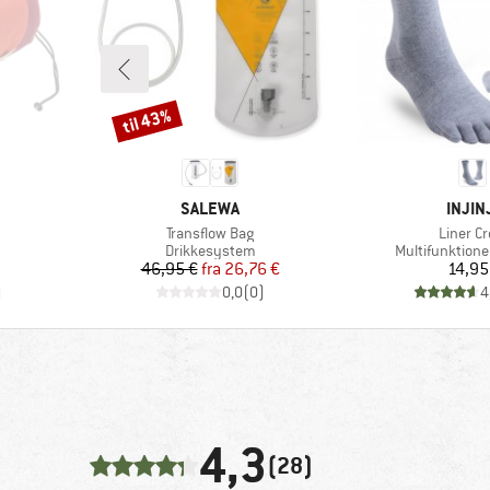
til 43%
Rabat
MÆRKE
MÆRK
SALEWA
INJIN
Artikel
Artikel
Transflow Bag
Liner C
ppe
Produktgruppe
Produktgrupp
Drikkesystem
Multifunktione
 pris
Pris
Nedsat pris
Pr
46,95 €
fra
26,76 €
14,95
)
0,0
(
0
)
4
4,3
(28)