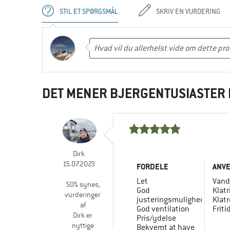
STIL ET SPØRGSMÅL
SKRIV EN VURDERING
DET MENER BJERGENTUSIASTER 
Dirk
15.07.2023
FORDELE
ANV
Let
Vand
50% synes,
God
Klatr
vurderinger
justeringsmuligheder
Klatr
af
God ventilation
Friti
Dirk er
Pris/ydelse
nyttige
Bekvemt at have