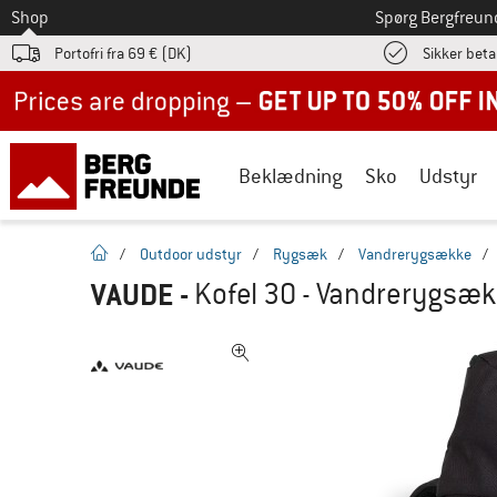
Til
Shop
Spørg Bergfreun
Portofri fra 69 € (DK)
Sikker beta
Up to 50% off now in our summer sale
Beklædning
Sko
Udstyr
Hjemmeside
/
Outdoor udstyr
/
Rygsæk
/
Vandrerygsække
/
VAUDE
-
Kofel 30 - Vandrerygsæk