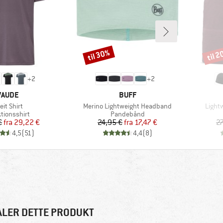
til 30%
til 
Rabat
Rabat
+
2
+
2
MÆRKE
MÆRKE
VAUDE
BUFF
tikel
Artikel
Artikel
eit Shirt
Merino Lightweight Headband
Light
uktgruppe
Produktgruppe
tionsshirt
Pandebånd
Pris
Nedsat pris
Pris
Nedsat pris
€
fra
29,22 €
24,95 €
fra
17,47 €
27
4,5
(
51
)
4,4
(
8
)
ALER DETTE PRODUKT