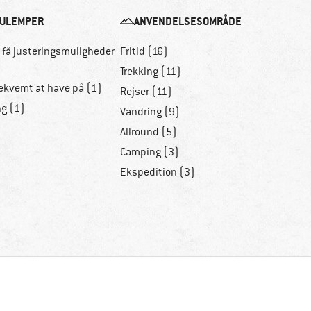
ULEMPER
ANVENDELSESOMRÅDE
r få justeringsmuligheder
Fritid (16)
)
Trekking (11)
ekvemt at have på (1)
Rejser (11)
ng (1)
Vandring (9)
Allround (5)
Camping (3)
Ekspedition (3)