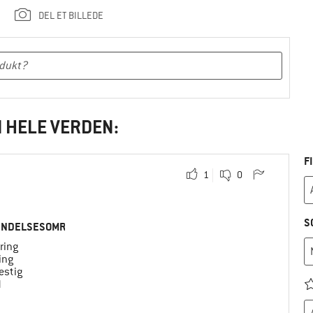
DEL ET BILLEDE
I HELE VERDEN:
F
1
0
S
ENDELSESOMRÅDE
ring
ing
estig
d