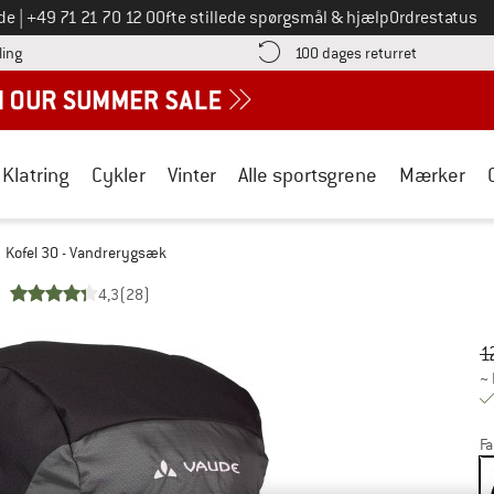
Ring til os på
de
|
+49 71 21 70 12 0
Ofte stillede spørgsmål & hjælp
Ordrestatus
Find betalingsoplysningerne her! Åbnes i en infoboks
Gå til retur
ling
100 dages returret
Klatring
Cykler
Vinter
Alle sportsgrene
Mærker
Kofel 30 - Vandrerygsæk
4,3
(28)
Or
Pr
1
~
Fa