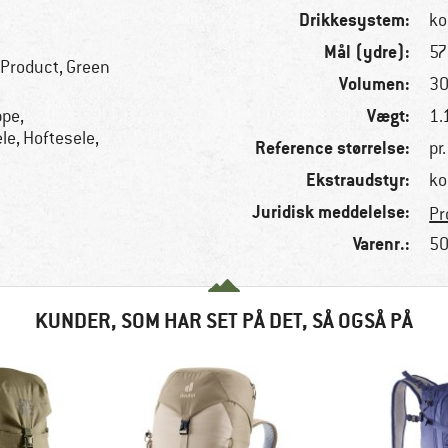
Drikkesystem:
ko
Mål (ydre):
57
 Product, Green
Volumen:
30
Vægt:
ppe,
1.
le, Hoftesele,
Reference størrelse:
pr.
Ekstraudstyr:
ko
Juridisk meddelelse:
Pr
Varenr.:
50
KUNDER, SOM HAR SET PÅ DET, SÅ OGSÅ PÅ