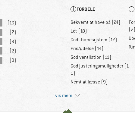
FORDELE
Bekvemt at have på (24)
Fo
(16)
(2
Let (18)
(7)
Ub
Godt bæresystem (17)
(3)
Tu
Pris/ydelse (14)
(2)
God ventilation (11)
(0)
God justeringsmuligheder (1
1)
Nemt at læsse (9)
vis mere