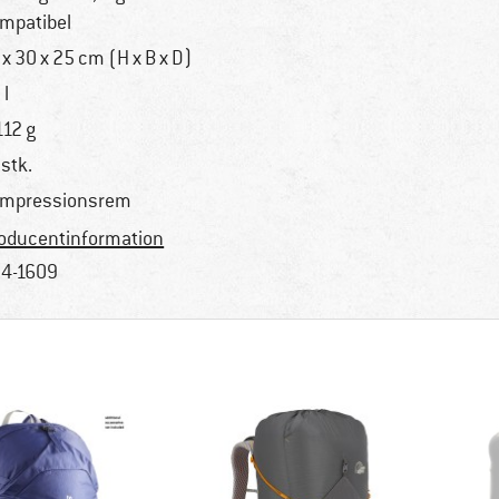
mpatibel
 x 30 x 25 cm (H x B x D)
 l
112 g
 stk.
mpressionsrem
oducentinformation
4-1609