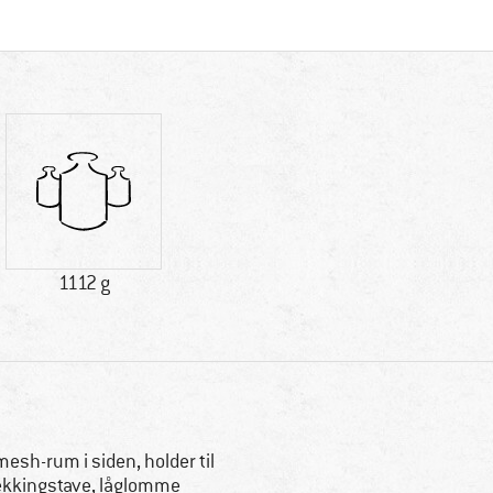
1112 g
mesh-rum i siden, holder til
ekkingstave, låglomme