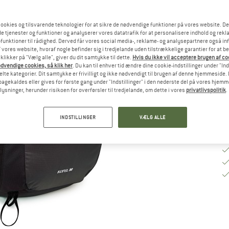
ookies og tilsvarende teknologier for at sikre de nødvendige funktioner på vores website. D
Le
e tjenester og funktioner og analyserer vores datatrafik for at personalisere indhold og rekla
funktioner til rådighed. Derved får vores social media-, reklame- og analysepartnere også in
An
 vores website, hvoraf nogle befinder sig i tredjelande uden tilstrækkelige garantier for at b
 klikker på "Vælg alle", giver du dit samtykke til dette.
Hvis du ikke vil acceptere brugen af c
dvendige cookies, så klik her
. Du kan til enhver tid ændre dine cookie-indstillinger under "Ind
te kategorier. Dit samtykke er frivilligt og ikke nødvendigt til brugen af denne hjemmeside. D
lbagekaldes eller gives for første gang under "Indstillinger" i den nederste del på vores hjem
plysninger, herunder risikoen for overførsler til tredjelande, om dette i vores
privatlivspolitik
.
INDSTILLINGER
VÆLG ALLE