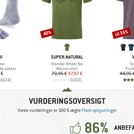
til 35%
40%
Rabat
Rabat
E
MÆRKE
JI
SUPER.NATURAL
Artikel
Ar
rew
Wander Wheel Tee
Sv
e
Produktgruppe
Prod
lle sokker
Merino-shirt
Funk
is
Pris
Nedsat pris
 €
79,95 €
47,97 €
44,95 
,6
(
24
)
0,0
(
0
)
VURDERINGSOVERSIGT
Vores vurderinger er 100 % ægte
Flere oplysninger
86%
ANBEF