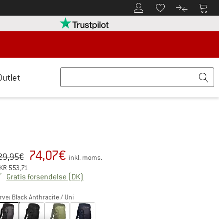
Til kundekontoen
Til 
Til huskesedlen.
Til produk
retten her Åbnes i en infoboks
Vi er Trustpilot-certificeret - oplysning
Outlet
74,07
€
iginal pris :
is:
29,95
€
inkl. moms.
KR
553,71
Danmark. Oplysninger om forsendelsesom
Gratis forsendelse
(DK)
rve:
Black Anthracite / Uni