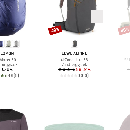
48%
40%
Rabat
Rabat
ÆRKE
MÆRKE
ALOMON
LOWE ALPINE
kel
Artikel
Arti
lblazer 30
AirZone Ultra 36
Säl
uktgruppe
Produktgruppe
drerygsæk
Vandrerygsæk
Pris
Pris
Nedsat pris
0,20 €
169,95 €
88,37 €
1
4,6
(
8
)
0,0
(
0
)