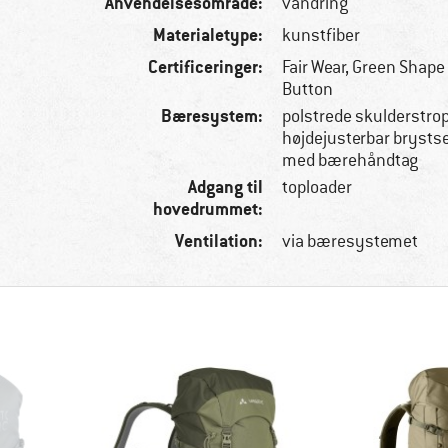
Anvendelsesområde:
vandring
Materialetype:
kunstfiber
Certificeringer:
Fair Wear, Green Shape
Button
Bæresystem:
polstrede skulderstro
højdejusterbar brystse
med bærehåndtag
Adgang til
toploader
hovedrummet:
Ventilation:
via bæresystemet