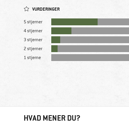
VURDERINGER
5 stjerner
4 stjerner
3 stjerner
2 stjerner
1 stjerne
HVAD MENER DU?