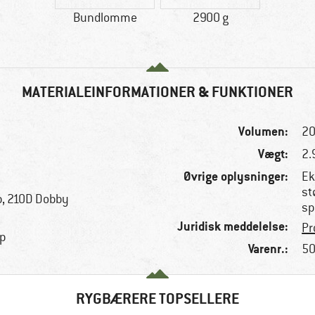
Bundlomme
2900 g
MATERIALEINFORMATIONER & FUNKTIONER
Volumen:
20
Vægt:
2.
Øvrige oplysninger:
Ek
st
p, 210D Dobby
sp
Juridisk meddelelse:
Pr
op
Varenr.:
50
RYGBÆRERE TOPSELLERE