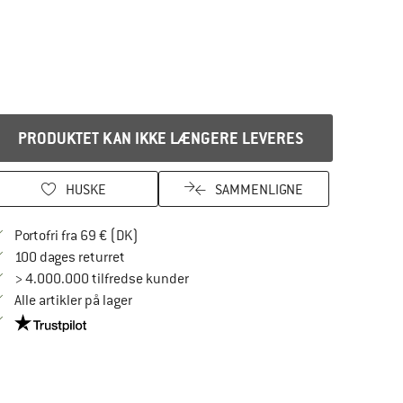
PRODUKTET KAN IKKE LÆNGERE LEVERES
HUSKE
SAMMENLIGNE
Find oplysninger om forsendelse her! Åbnes
Portofri fra 69 € (DK)
Gå til returretten her Åbnes i en infoboks
100 dages returret
> 4.000.000 tilfredse kunder
Alle artikler på lager
Vi er Trustpilot-certificeret - oplysningerne får du her