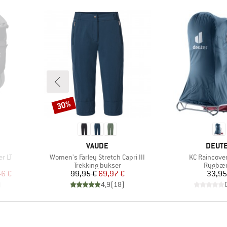
30%
Rabat
MÆRKE
MÆRK
VAUDE
DEUT
Artikel
Artikel
er LT
Women's Farley Stretch Capri III
KC Raincover
pe
Produktgruppe
Produk
Trekking bukser
Rygbær
 pris
Pris
Nedsat pris
Pr
46 €
99,95 €
69,97 €
33,95
)
4,9
(
18
)