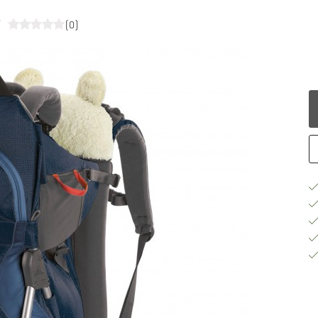
r
(0)