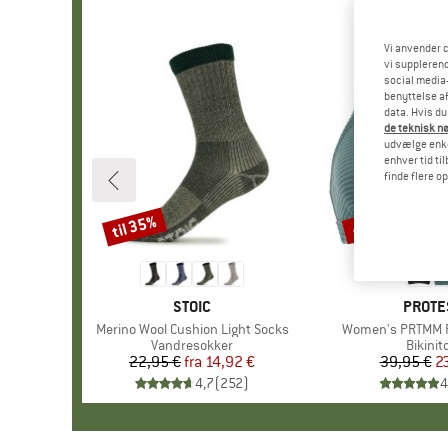
Vi anvender c
vi supplerend
social media-
benyttelse af
data. Hvis du
de teknisk nø
udvælge enkel
enhver tid ti
finde flere o
til 35%
40%
Rabat
Rabat
MÆRKE
STOIC
MÆRK
PROTE
Artikel
Merino Wool Cushion Light Socks
Artikel
Women's PRTMM Pa
Produktgruppe
Vandresokker
Produk
Bikinit
22,95 €
fra
Pris
Nedsat pris
14,92 €
39,95 €
Pr
Ne
2
4,7
(
252
)
4