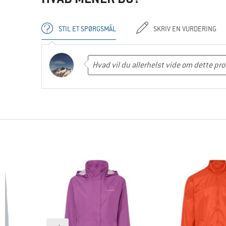
STIL ET SPØRGSMÅL
SKRIV EN VURDERING