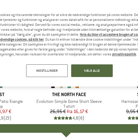
ookies og tilsvarende teknologier for at sikre de nødvendige funktioner på vores website. D
e tjenester og funktioner og analyserer vores datatrafik for at personalisere indhold og rekla
funktioner til rådighed. Derved får vores social media-, reklame- og analysepartnere også in
 vores website, hvoraf nogle befinder sig i tredjelande uden tilstrækkelige garantier for at b
 klikker på "Vælg alle", giver du dit samtykke til dette.
Hvis du ikke vil acceptere brugen af c
dvendige cookies, så klik her
. Du kan til enhver tid ændre dine cookie-indstillinger under "Ind
te kategorier. Dit samtykke er frivilligt og ikke nødvendigt til brugen af denne hjemmeside. D
lbagekaldes eller gives for første gang under "Indstillinger" i den nederste del på vores hjem
plysninger, herunder risikoen for overførsler til tredjelande, om dette i vores
privatlivspolitik
.
til 40%
57%
Rabat
Rabat
INDSTILLINGER
VÆLG ALLE
+
13
E
ST
MÆRKE
THE NORTH FACE
tio Triangle
Artikel
Evolution Simple Dome Short Sleeve
Artikel
Harnosan
tgruppe
op
Produktgruppe
T-shirt
P
P
is
dsat pris
3,97 €
26,95 €
fra
Pris
Nedsat pris
16,17 €
9,95 
,9
(
23
)
4,8
(
8
)