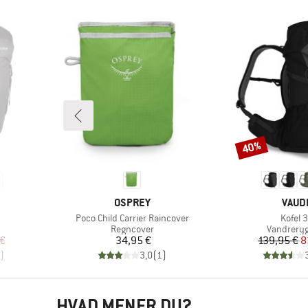
40%
Rabat
MÆRKE
MÆR
OSPREY
VAUD
Artikel
Artikel
Poco Child Carrier Raincover
Kofel 
Produktgruppe
Produktg
Regncover
Vandrery
 pris
Pris
Pr
Ne
 €
34,95 €
139,95 €
8
)
3,0
(
1
)
HVAD MENER DU?