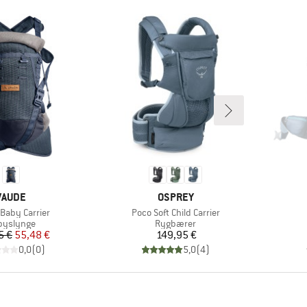
MÆRKE
MÆRKE
VAUDE
OSPREY
Artikel
Baby Carrier
Poco Soft Child Carrier
oduktgruppe
Produktgruppe
byslynge
Rygbærer
Pris
Nedsat pris
Pris
5 €
55,48 €
149,95 €
0,0
(
0
)
5,0
(
4
)