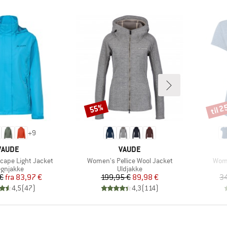
til 
55%
Rabat
Rabat
+
9
MÆRKE
MÆRKE
VAUDE
VAUDE
Artikel
Artik
ape Light Jacket
Women's Pellice Wool Jacket
Wome
oduktgruppe
Produktgruppe
gnjakke
Uldjakke
Pris
Nedsat pris
Pris
Nedsat pris
€
fra
83,97 €
199,95 €
89,98 €
34
4,5
(
47
)
4,3
(
114
)