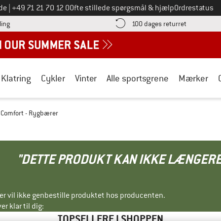
Ring til os på
de
|
+49 71 21 70 12 0
Ofte stillede spørgsmål & hjælp
Ordrestatus
Find betalingsoplysningerne her! Åbnes i en infoboks
Gå til retur
ling
100 dages returret
Klatring
Cykler
Vinter
Alle sportsgrene
Mærker
y Comfort - Rygbærer
"DETTE PRODUKT KAN IKKE LÆNGERE
ller vil ikke genbestille produktet hos producenten.
r klar til dig:
TOPSELLERE I SHOPPEN