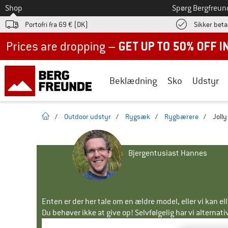
Til
Shop
Spørg Bergfreun
Portofri fra 69 € (DK)
Sikker beta
Up to 50% off now in our summer sale
Beklædning
Sko
Udstyr
Hjemmeside
/
Outdoor udstyr
/
Rygsæk
/
Rygbærere
/
Joll
Bjergentusiast Hannes
Enten er der her tale om en ældre model, eller vi kan e
Du behøver ikke at give op! Selvfølgelig har vi alternative