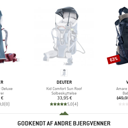
63%
Rabat
E
MÆRKE
ER
DEUTER
Artikel
Artikel
 Deluxe
Kid Comfort Sun Roof
Amare 
tgruppe
Produktgruppe
Pr
er
Solbeskyttelse
Ba
is
Pris
 €
33,95 €
149,9
0,0
(
0
)
5,0
(
4
)
GODKENDT AF ANDRE BJERGVENNER