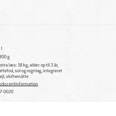
 l
900 g
stra læs: 18 kg, alder: op til 3 år,
øttefod, sol og regntag, integreret
ejl, skiftemåtte
oducentinformation
7-0020