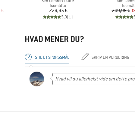
Artikel
Artikel
Sim Comfort Duo 5
Sim Comfo
Produktgruppe
Produk
Isomåtte
Isomåt
 pris
Pris
Pr
Ne
 €
229,95 €
209,95 €
1
)
5,0
(
1
)
HVAD MENER DU?
STIL ET SPØRGSMÅL
SKRIV EN VURDERING