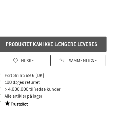
PRODUKTET KAN IKKE LÆNGERE LEVERES
HUSKE
SAMMENLIGNE
Find oplysninger om forsendelse her! Åbnes
Portofri fra 69 € (DK)
Gå til returretten her Åbnes i en infoboks
100 dages returret
> 4.000.000 tilfredse kunder
Alle artikler på lager
Vi er Trustpilot-certificeret - oplysningerne får du her