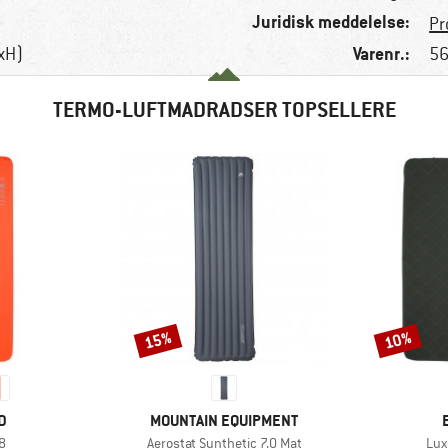
Juridisk meddelelse:
Pr
Varenr.:
BxH)
56
TERMO-LUFTMADRADSER TOPSELLERE
15%
10%
Rabat
Rabat
KE
MÆRKE
D
MOUNTAIN EQUIPMENT
Artikel
Arti
8
Aerostat Synthetic 7.0 Mat
Lux