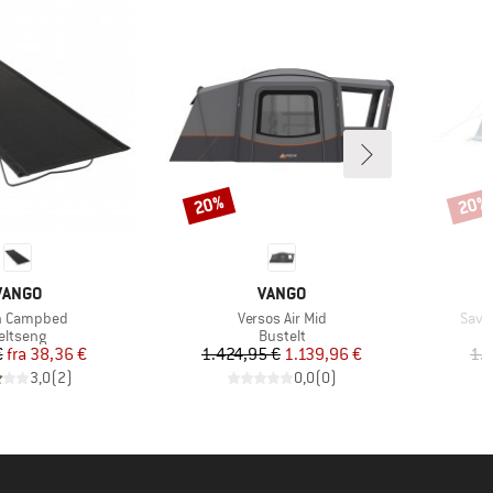
20%
20%
Rabat
Rabat
MÆRKE
MÆRKE
VANGO
VANGO
el
Artikel
Artik
h Campbed
Versos Air Mid
Sava
roduktgruppe
Produktgruppe
eltseng
Bustelt
Pris
Nedsat pris
Pris
Nedsat pris
€
fra
38,36 €
1.424,95 €
1.139,96 €
1.
3,0
(
2
)
0,0
(
0
)