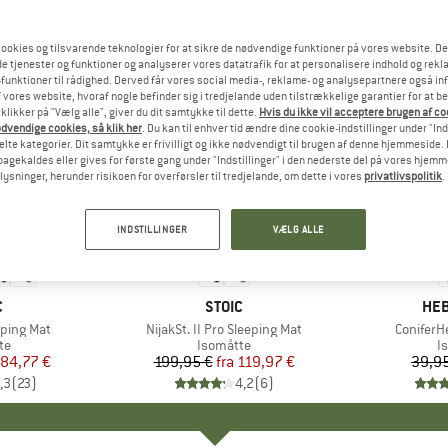
ookies og tilsvarende teknologier for at sikre de nødvendige funktioner på vores website. D
e tjenester og funktioner og analyserer vores datatrafik for at personalisere indhold og rekla
funktioner til rådighed. Derved får vores social media-, reklame- og analysepartnere også in
 vores website, hvoraf nogle befinder sig i tredjelande uden tilstrækkelige garantier for at b
 klikker på "Vælg alle", giver du dit samtykke til dette.
Hvis du ikke vil acceptere brugen af c
dvendige cookies, så klik her
. Du kan til enhver tid ændre dine cookie-indstillinger under "Ind
te kategorier. Dit samtykke er frivilligt og ikke nødvendigt til brugen af denne hjemmeside. D
lbagekaldes eller gives for første gang under "Indstillinger" i den nederste del på vores hjem
plysninger, herunder risikoen for overførsler til tredjelande, om dette i vores
privatlivspolitik
.
til 40%
33%
Rabat
Rabat
INDSTILLINGER
VÆLG ALLE
KE
C
MÆRKE
STOIC
MÆ
HEB
eeping Mat
Artikel
NijakSt. II Pro Sleeping Mat
Artikel
ConiferH
tgruppe
te
Produktgruppe
Isomåtte
P
I
is
dsat pris
84,77 €
199,95 €
fra
Pris
Nedsat pris
119,97 €
39,9
,3
(
23
)
4,2
(
6
)