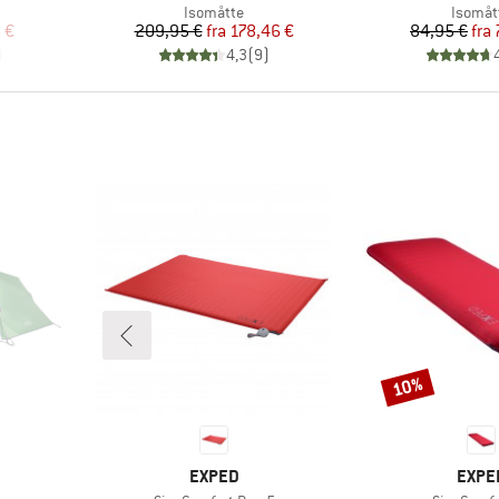
ppe
Produktgruppe
Produk
Isomåtte
Isomåt
 pris
Pris
Nedsat pris
Pr
Ne
 €
209,95 €
fra
178,46 €
84,95 €
fra
)
4,3
(
9
)
10%
Rabat
MÆRKE
MÆR
EXPED
EXPE