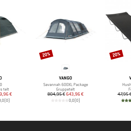
20%
20%
Rabat
Rabat
KE
MÆRKE
O
VANGO
Artikel
Artik
00
Savannah 600XL Package
Hus
uppe
Produktgruppe
P
s telt
Gruppetelt
F
is
dsat pris
Pris
Nedsat pris
9,96 €
804,95 €
643,96 €
47,95 
0,0
(
0
)
0,0
(
0
)