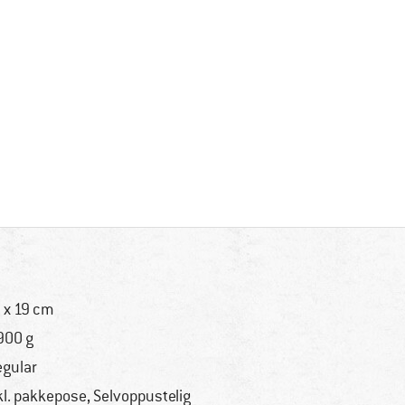
 x 19 cm
900 g
regular
kl. pakkepose, Selvoppustelig