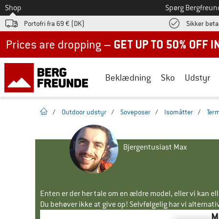
Til
Shop
Spørg Bergfreun
Portofri fra 69 € (DK)
Sikker beta
Up to 50% off now in our summer sale
Beklædning
Sko
Udstyr
Hjemmeside
/
Outdoor udstyr
/
Soveposer
/
Isomåtter
/
Ter
Bjergentusiast Max
Enten er der her tale om en ældre model, eller vi kan e
Du behøver ikke at give op! Selvfølgelig har vi alternative
M