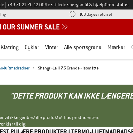
Ring til os på
de
|
+49 71 21 70 12 0
Ofte stillede spørgsmål & hjælp
Ordrestatus
Find betalingsoplysningerne her! Åbnes i en infoboks
Gå til retur
ling
100 dages returret
Klatring
Cykler
Vinter
Alle sportsgrene
Mærker
mo-luftmadradser
/
Shangri-La II 7.5 Grande - Isomåtte
"DETTE PRODUKT KAN IKKE LÆNGERE
ller vil ikke genbestille produktet hos producenten.
r klar til dig:
EST PULÆRE PRODUKTER I TERMO-LUFTMADRADS