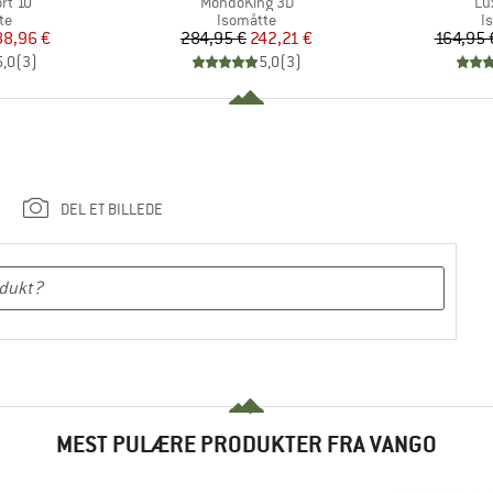
Artikel
Art
rt 10
MondoKing 3D
Lu
tgruppe
Produktgruppe
P
te
Isomåtte
I
is
dsat pris
Pris
Nedsat pris
88,96 €
284,95 €
242,21 €
164,95 
5,0
(
3
)
5,0
(
3
)
DEL ET BILLEDE
MEST PULÆRE PRODUKTER FRA VANGO