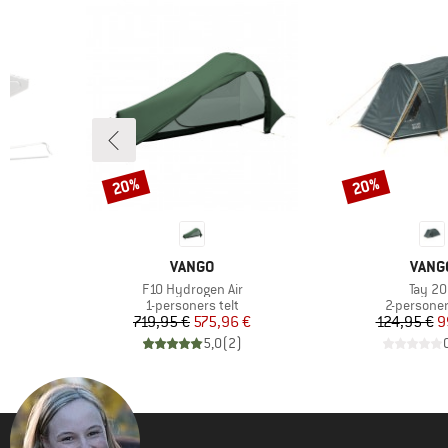
20%
20%
Rabat
Rabat
MÆRKE
MÆR
VANGO
VANG
Artikel
Artikel
F10 Hydrogen Air
Tay 2
Produktgruppe
Produktgr
r
1-personers telt
2-personer
 pris
Pris
Nedsat pris
Pr
Ne
€
719,95 €
575,96 €
124,95 €
9
)
5,0
(
2
)