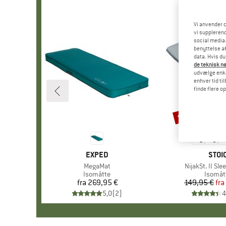
Vi anvender c
vi supplerend
social media-
benyttelse af
data. Hvis du
de teknisk nø
udvælge enkel
enhver tid ti
finde flere o
til 47%
Rabat
MÆRKE
EXPED
MÆR
STOI
Artikel
MegaMat
Artikel
NijakSt. II Sl
Produktgruppe
Isomåtte
Produk
Isomåt
fra
269,95 €
Pris
149,95 €
fra
Pr
Ne
5,0
(
2
)
4