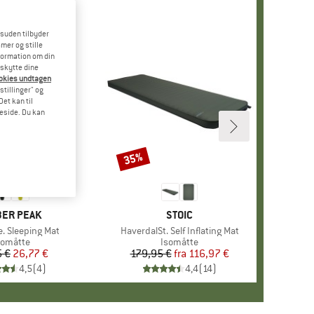
esuden tilbyder
mer og stille
formation om din
eskytte dine
ookies undtagen
stillinger" og
et kan til
meside. Du kan
35%
Rabat
RKE
ER PEAK
MÆRKE
STOIC
e. Sleeping Mat
Artikel
HaverdalSt. Self Inflating Mat
roduktgruppe
somåtte
Produktgruppe
Isomåtte
5 €
Pris
Nedsat pris
26,77 €
179,95 €
fra
Pris
Nedsat pris
116,97 €
4,5
(
4
)
4,4
(
14
)