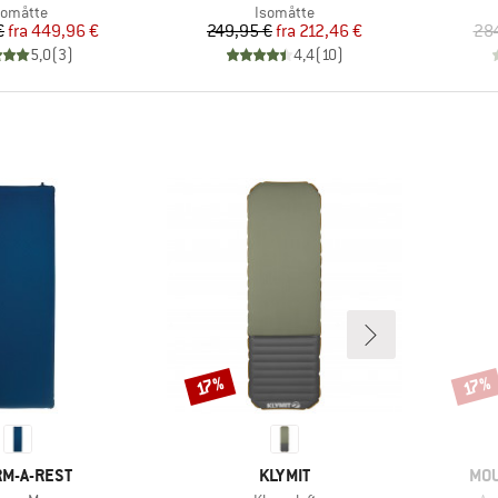
roduktgruppe
Produktgruppe
somåtte
Isomåtte
Pris
Nedsat pris
Pris
Nedsat pris
€
fra
449,96 €
249,95 €
fra
212,46 €
284
5,0
(
3
)
4,4
(
10
)
Rabat
Rabat
17%
17%
KE
MÆRKE
MÆ
M-A-REST
KLYMIT
MOU