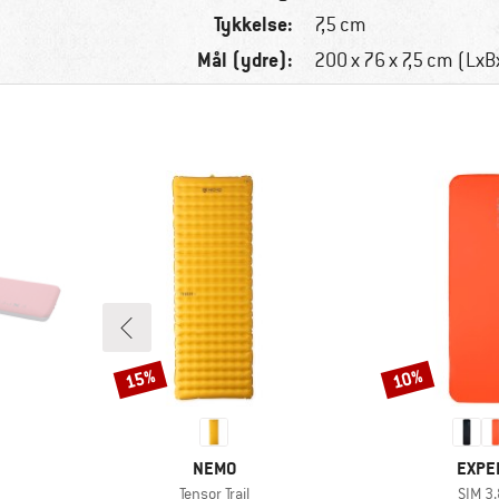
Tykkelse:
7,5 cm
Mål (ydre):
200 x 76 x 7,5 cm (Lx
15%
10%
Rabat
Rabat
MÆRKE
MÆR
NEMO
EXPE
Artikel
Artikel
Tensor Trail
SIM 3.