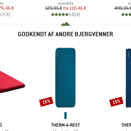
tgruppe
Produktgruppe
P
te
Isomåtte
I
is
dsat pris
Pris
Nedsat pris
76,46 €
129,95 €
fra
110,46 €
499,95 
4,7
(
3
)
5,0
(
4
)
GODKENDT AF ANDRE BJERGVENNER
15%
15%
Rabat
Rabat
KE
MÆRKE
MÆR
D
THERM-A-REST
THER