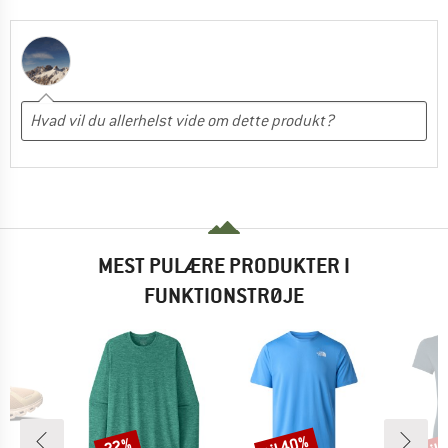
MEST PULÆRE PRODUKTER I
FUNKTIONSTRØJE
til 40%
til
22%
Rabat
Rabat
Raba