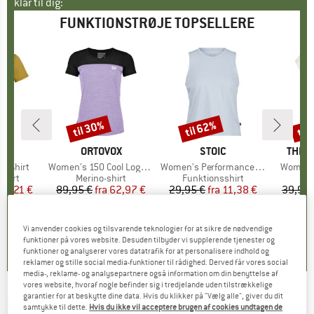
klar til dig:
FUNKTIONSTRØJE TOPSELLERE
til 30%
til 62%
til
Rabat
Rabat
Raba
E
WA
MÆRKE
ORTOVOX
MÆRKE
STOIC
MÆR
THE 
 T-Shirt
Artikel
Women's 150 Cool Logo T-Shirt
Artikel
Women's PerformanceMerino BorgholmSt. Tank
Artikel
Women's
ruppe
shirt
Produktgruppe
Merino-shirt
Produktgruppe
Funktionsshirt
is
dsat pris
26,21 €
89,95 €
fra
Pris
Nedsat pris
62,97 €
29,95 €
fra
Pris
Nedsat pris
11,38 €
39,95 
+
3
,7
(
23
)
4,7
(
24
)
4,0
(
2
)
Vi anvender cookies og tilsvarende teknologier for at sikre de nødvendige
funktioner på vores website. Desuden tilbyder vi supplerende tjenester og
funktioner og analyserer vores datatrafik for at personalisere indhold og
reklamer og stille social media-funktioner til rådighed. Derved får vores social
media-, reklame- og analysepartnere også information om din benyttelse af
vores website, hvoraf nogle befinder sig i tredjelande uden tilstrækkelige
garantier for at beskytte dine data. Hvis du klikker på "Vælg alle", giver du dit
UNDER ARMOUR
-
Vanish S/S -
samtykke til dette.
Hvis du ikke vil acceptere brugen af cookies undtagen de