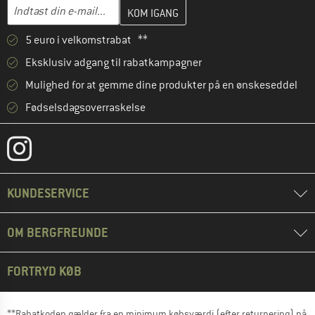
Indtast din e-mailadresse her, og opret i næste trin din kundekon
Indtast din e-mail...
5 euro i velkomstrabat **
Eksklusiv adgang til rabatkampagner
Mulighed for at gemme dine produkter på en ønskeseddel
Fødselsdagsoverraskelse
KUNDESERVICE
OM BERGFREUNDE
FORTRYD KØB
**Rabatkoden gælder fra en minimum købsværdi (efter returnering) på