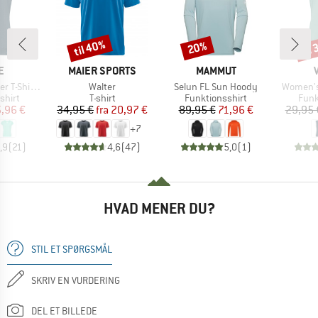
til 40%
til
20%
Rabat
Rabat
Raba
KE
MÆRKE
MÆRKE
E
MAIER SPORTS
MAMMUT
Artikel
Artikel
Artikel
Shirt III
Walter
Selun FL Sun Hoody
Women's 
ruppe
Produktgruppe
Produktgruppe
Prod
shirt
T-shirt
Funktionsshirt
Funk
is
dsat pris
Pris
Nedsat pris
Pris
Nedsat pris
,96 €
34,95 €
fra
20,97 €
89,95 €
71,96 €
29,95 
+
7
,9
(
21
)
4,6
(
47
)
5,0
(
1
)
HVAD MENER DU?
STIL ET SPØRGSMÅL
SKRIV EN VURDERING
DEL ET BILLEDE