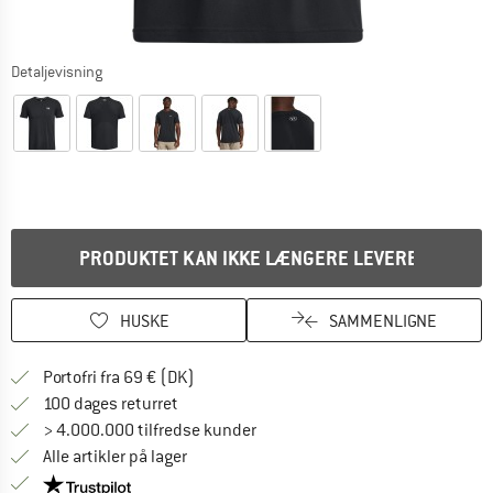
Detaljevisning
PRODUKTET KAN IKKE LÆNGERE LEVERES
HUSKE
SAMMENLIGNE
Find oplysninger om forsendelse her! Åb
Portofri fra 69 € (DK)
Gå til returretten her Åbnes i en infoboks
100 dages returret
> 4.000.000 tilfredse kunder
Alle artikler på lager
Vi er Trustpilot-certificeret - oplysningerne får du