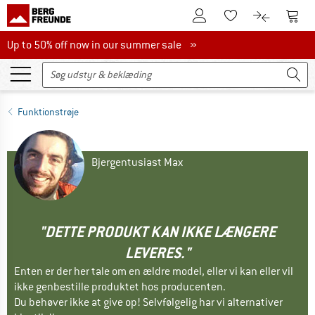
Til kundekontoen
Til 
Til huskesedlen.
Til produk
Up to 50% off now in our summer sale
Up to 50% off now in our summer sale »
Funktionstrøje
Bjergentusiast Max
"DETTE PRODUKT KAN IKKE LÆNGERE
LEVERES."
Enten er der her tale om en ældre model, eller vi kan eller vil
ikke genbestille produktet hos producenten.
Du behøver ikke at give op! Selvfølgelig har vi alternativer