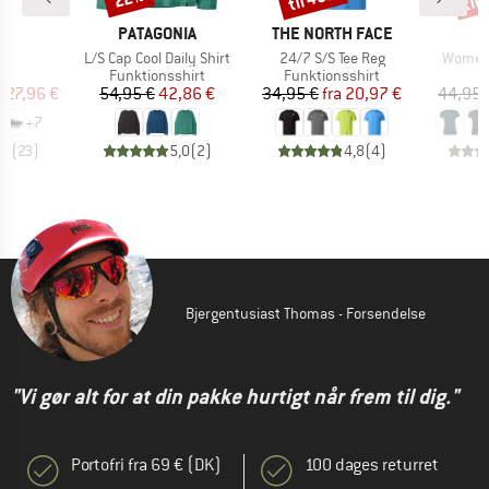
RKE
MÆRKE
MÆRKE
PATAGONIA
THE NORTH FACE
Artikel
Artikel
Artikel
6
L/S Cap Cool Daily Shirt
24/7 S/S Tee Reg
Women'
ktgruppe
Produktgruppe
Produktgruppe
er
Funktionsshirt
Funktionsshirt
is
dsat pris
Pris
Nedsat pris
Pris
Nedsat pris
127,96 €
54,95 €
42,86 €
34,95 €
fra
20,97 €
44,95 
+
7
,1
(
23
)
5,0
(
2
)
4,8
(
4
)
Bjergentusiast Thomas - Forsendelse
"Vi gør alt for at din pakke hurtigt når frem til dig."
Portofri fra 69 € (DK)
100 dages returret