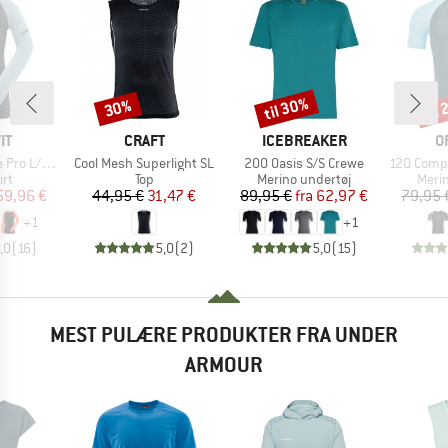
til 30%
til
30%
Rabat
Rabat
Raba
E
MÆRKE
MÆRKE
M
IT
CRAFT
ICEBREAKER
O
Artikel
Artikel
Artikel
o L/S Tee
Cool Mesh Superlight SL
200 Oasis S/S Crewe
120 Comp Lig
tgruppe
Produktgruppe
Produktgruppe
Prod
rt
Top
Merino undertøj
Meri
is
dsat pris
Pris
Nedsat pris
Pris
Nedsat pris
59,96 €
44,95 €
31,47 €
89,95 €
fra
62,97 €
79,95 
+
1
+
1
,0
(
16
)
5,0
(
2
)
5,0
(
15
)
MEST PULÆRE PRODUKTER FRA UNDER
ARMOUR