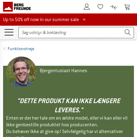
Til kundekontoen
Til 
Til huskesedlen.
Til produk
Up to 50% off now in our summer sale
Up to 50% off now in our summer sale »
Funktionstrøje
Bjergentusiast Hannes
"DETTE PRODUKT KAN IKKE LÆNGERE
LEVERES."
Enten er der her tale om en ældre model, eller vi kan eller vil
ikke genbestille produktet hos producenten.
Du behøver ikke at give op! Selvfølgelig har vi alternativer