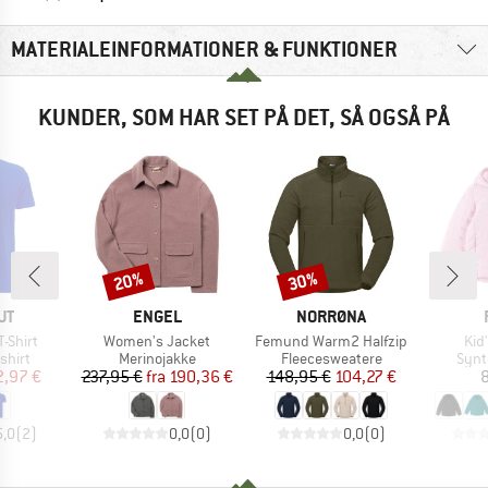
MATERIALEINFORMATIONER & FUNKTIONER
KUNDER, SOM HAR SET PÅ DET, SÅ OGSÅ PÅ
20%
30%
Rabat
Rabat
E
MÆRKE
MÆRKE
UT
ENGEL
NORRØNA
Artikel
Artikel
Arti
T-Shirt
Women's Jacket
Femund Warm2 Halfzip
Kid
ruppe
Produktgruppe
Produktgruppe
Prod
shirt
Merinojakke
Fleecesweatere
Synt
is
dsat pris
Pris
Nedsat pris
Pris
Nedsat pris
2,97 €
237,95 €
fra
190,36 €
148,95 €
104,27 €
8
5,0
(
2
)
0,0
(
0
)
0,0
(
0
)