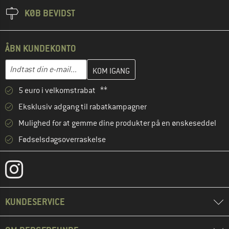
KØB BEVIDST
ÅBN KUNDEKONTO
Indtast din e-mailadresse her, og opret i næste trin din kundekon
E-mail-adresse
5 euro i velkomstrabat **
Eksklusiv adgang til rabatkampagner
Mulighed for at gemme dine produkter på en ønskeseddel
Fødselsdagsoverraskelse
KUNDESERVICE