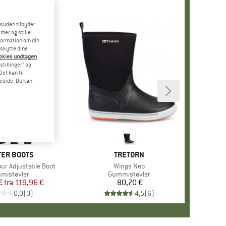
esuden tilbyder
mer og stille
formation om din
eskytte dine
ookies undtagen
stillinger" og
et kan til
meside. Du kan
KE
ER BOOTS
MÆRKE
TRETORN
ur Adjustable Boot
Artikel
Wings Neo
duktgruppe
mistøvler
Produktgruppe
Gummistøvler
€
fra
Pris
Nedsat pris
119,96 €
80,70 €
Pris
0,0
(
0
)
4,5
(
6
)