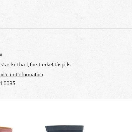
A
rstærket hæl, forstærket tåspids
oducentinformation
1-0085