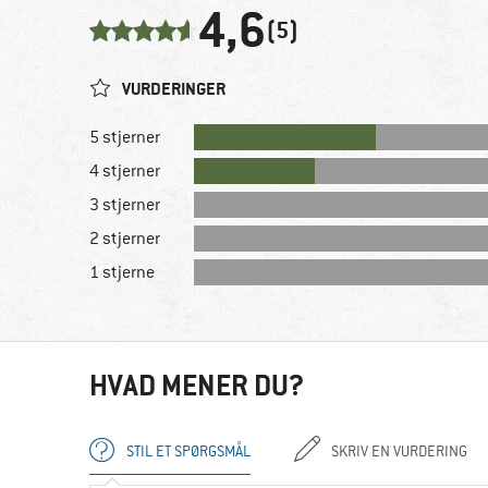
4,6
(5)
VURDERINGER
5 stjerner
4 stjerner
3 stjerner
2 stjerner
1 stjerne
HVAD MENER DU?
STIL ET SPØRGSMÅL
SKRIV EN VURDERING