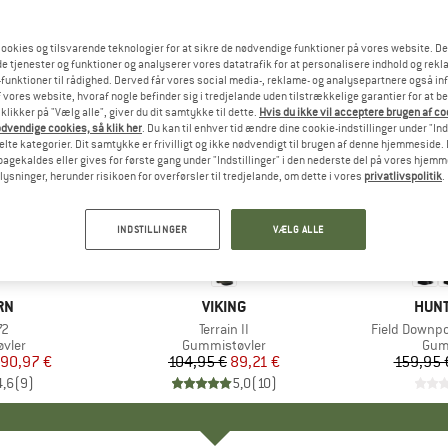
ookies og tilsvarende teknologier for at sikre de nødvendige funktioner på vores website. D
e tjenester og funktioner og analyserer vores datatrafik for at personalisere indhold og rekla
funktioner til rådighed. Derved får vores social media-, reklame- og analysepartnere også in
 vores website, hvoraf nogle befinder sig i tredjelande uden tilstrækkelige garantier for at b
 klikker på "Vælg alle", giver du dit samtykke til dette.
Hvis du ikke vil acceptere brugen af c
dvendige cookies, så klik her
. Du kan til enhver tid ændre dine cookie-indstillinger under "Ind
te kategorier. Dit samtykke er frivilligt og ikke nødvendigt til brugen af denne hjemmeside. D
lbagekaldes eller gives for første gang under "Indstillinger" i den nederste del på vores hjem
plysninger, herunder risikoen for overførsler til tredjelande, om dette i vores
privatlivspolitik
.
til 25%
15%
Rabat
Rabat
INDSTILLINGER
VÆLG ALLE
E
RN
MÆRKE
VIKING
MÆR
HUNT
72
Artikel
Terrain II
Artikel
Field Downpo
ruppe
vler
Produktgruppe
Gummistøvler
Pro
Gum
is
dsat pris
90,97 €
104,95 €
Pris
Nedsat pris
89,21 €
159,95 
4,6
(
9
)
5,0
(
10
)