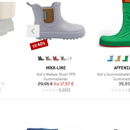
til 40%
Rabat
+
3
MÆRKE
MÆRKE
MIKK-LINE
AFFENZ
Artikel
Artikel
Kid's Wellies Short TPR
Kid's Gummistiefel
Produktgruppe
Produktg
Gummistøvler
Gummistø
 pris
Pris
Nedsat pris
Pr
7 €
29,95 €
fra
17,97 €
39,95
)
0,0
(
0
)