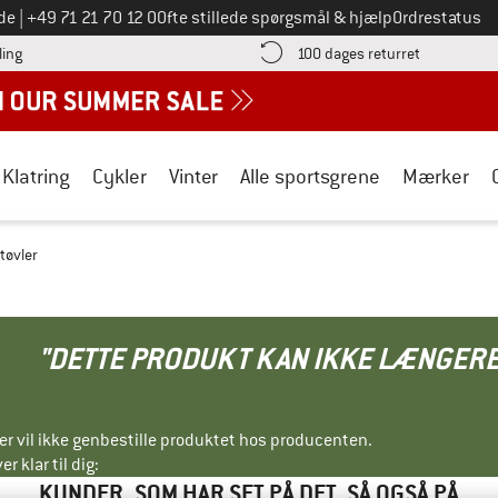
Ring til os på
de
|
+49 71 21 70 12 0
Ofte stillede spørgsmål & hjælp
Ordrestatus
Find betalingsoplysningerne her! Åbnes i en infoboks
Gå til retur
ling
100 dages returret
Klatring
Cykler
Vinter
Alle sportsgrene
Mærker
tøvler
"DETTE PRODUKT KAN IKKE LÆNGERE
ller vil ikke genbestille produktet hos producenten.
r klar til dig:
KUNDER, SOM HAR SET PÅ DET, SÅ OGSÅ PÅ