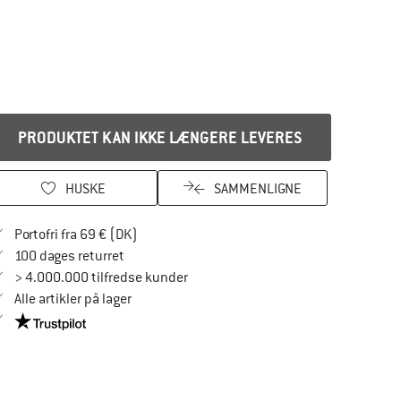
PRODUKTET KAN IKKE LÆNGERE LEVERES
HUSKE
SAMMENLIGNE
Find oplysninger om forsendelse her! Åbnes
Portofri fra 69 € (DK)
Gå til returretten her Åbnes i en infoboks
100 dages returret
> 4.000.000 tilfredse kunder
Alle artikler på lager
Vi er Trustpilot-certificeret - oplysningerne får du her