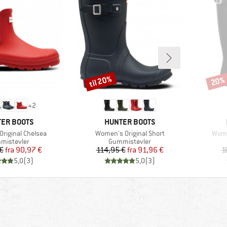
til 20%
20%
Rabat
Rabat
+
2
KE
MÆRKE
ER BOOTS
HUNTER BOOTS
Artikel
Artik
riginal Chelsea
Women's Original Short
Women
duktgruppe
Produktgruppe
mistøvler
Gummistøvler
Pris
Nedsat pris
Pris
Nedsat pris
€
fra
90,97 €
114,95 €
fra
91,96 €
1
5,0
(
3
)
5,0
(
3
)