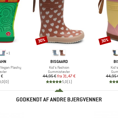
30%
30%
Rabat
Rabat
+
1
MÆRKE
M
AHN
BISGAARD
BI
Artikel
Artik
 Vegan Plashy
Kid's Fashion
Kid's
ruppe
Produktgruppe
Pro
vler
Gummistøvler
Gum
is
Pris
Nedsat pris
 €
44,95 €
fra
31,47 €
44,95 
0,0
(
0
)
5,0
(
1
)
GODKENDT AF ANDRE BJERGVENNER