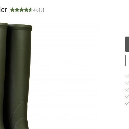
ler
4,6
(5)