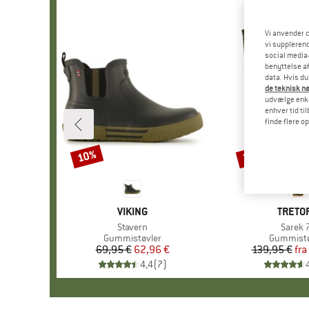
Vi anvender c
vi supplerend
social media-
benyttelse af
data. Hvis du
de teknisk nø
udvælge enkel
enhver tid ti
finde flere o
10%
35%
Rabat
Rabat
MÆRKE
VIKING
MÆRK
TRETO
Artikel
Stavern
Artikel
Sarek 
Produktgruppe
Gummistøvler
Produktg
Gummistø
69,95 €
Pris
Nedsat pris
62,96 €
139,95 €
fra
Pr
Ne
4,4
(
7
)