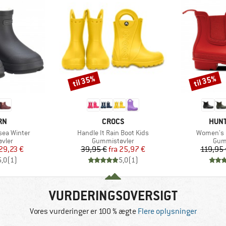
til 35%
til 35%
Rabat
Rabat
E
MÆRKE
MÆR
RN
CROCS
HUNT
Artikel
Artikel
lsea Winter
Handle It Rain Boot Kids
Women's O
ruppe
Produktgruppe
Pro
vler
Gummistøvler
Gum
is
dsat pris
Pris
Nedsat pris
29,23 €
39,95 €
fra
25,97 €
119,95 
5,0
(
1
)
5,0
(
1
)
VURDERINGSOVERSIGT
Vores vurderinger er 100 % ægte
Flere oplysninger