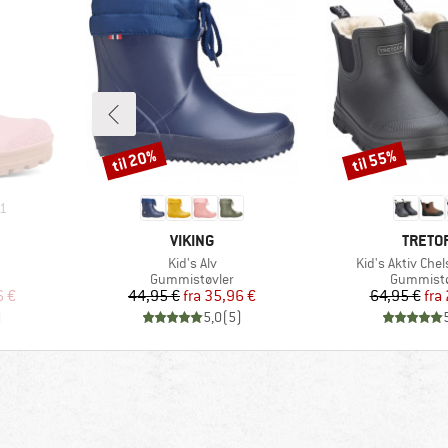
til 20%
til 55%
Rabat
Rabat
1
MÆRKE
MÆRK
VIKING
TRETO
Artikel
Artikel
Kid's Alv
Kid's Aktiv Che
Produktgruppe
Produktg
Gummistøvler
Gummistø
 pris
Pris
Nedsat pris
Pr
Ne
6 €
44,95 €
fra
35,96 €
64,95 €
fra
)
5,0
(
5
)