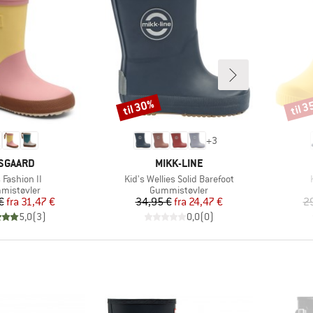
til 30%
til 
Rabat
Rabat
+
3
ÆRKE
MÆRKE
SGAARD
MIKK-LINE
el
Artikel
A
 Fashion II
Kid's Wellies Solid Barefoot
duktgruppe
Produktgruppe
mistøvler
Gummistøvler
Pris
Nedsat pris
Pris
Nedsat pris
€
fra
31,47 €
34,95 €
fra
24,47 €
2
5,0
(
3
)
0,0
(
0
)