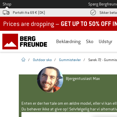
Til
Shop
Spørg Bergfreun
Portofri fra 69 € (DK)
Sikker beta
Up to 50% off now in our summer sale
Beklædning
Sko
Udstyr
Hjemmeside
/
Outdoor sko
/
Gummistøvler
/
Sarek 72 - Gummis
Bjergentusiast Max
Enten er der her tale om en ældre model, eller vi kan e
Du behøver ikke at give op! Selvfølgelig har vi alternative