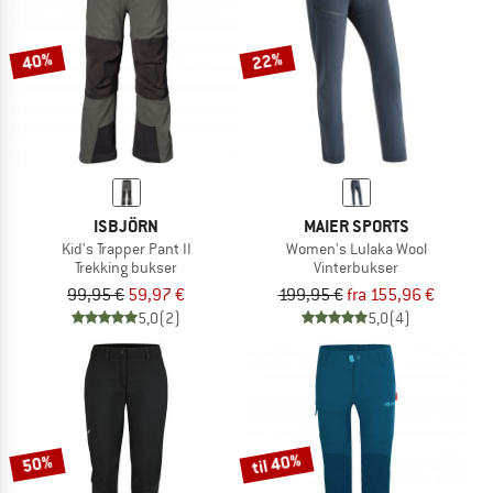
40%
22%
ISBJÖRN
MAIER SPORTS
Kid's Trapper Pant II
Women's Lulaka Wool
Trekking bukser
Vinterbukser
99,95 €
59,97 €
199,95 €
fra 155,96 €
5,0
(2)
5,0
(4)
til 40%
50%