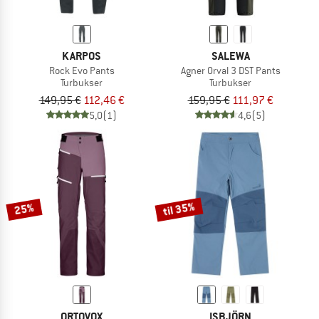
KARPOS
SALEWA
Rock Evo Pants
Agner Orval 3 DST Pants
Turbukser
Turbukser
149,95 €
112,46 €
159,95 €
111,97 €
5,0
(1)
4,6
(5)
til 35%
25%
ORTOVOX
ISBJÖRN