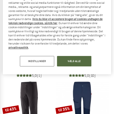
reklamer og stille social media-funktioner til rådighed. Derved får vores social
media-, reklame- og analysepartnere også information om din benyttelse af
TO THE SALE
vores website, hvoraf nogle befinder sig i tredjelande uden tilstrækkelige
garantier for at beskytte dine data. Hvis du klikker på "Vælg alle", giver du dit
samtykke til dette.
Hvis du ikke vil acceptere brugen af cookies undtagen de
teknisk nødvendige cookies, så klik her
. Du kan til enhver tid ændre dine
cookie-indstillinger under "Indstillinger" og udvælge enkelte kategorier. Dit
samtykke er frivilligt og ikke nødvendigt til brugen af denne hjemmeside. Det
kan til enhver tid tilbagekaldes eller gives for første gang under "Indstillinger" i
den nederste del på vores hjemmeside. Du kan finde flere oplysninger,
herunder risikoen for overførsler til tredjelande, om dette i vores
privatlivspolitik
.
DYNAFIT
FJÄLLRÄVEN
Women's Speed Dynastretch Pants
Kids Vidda Padded Trousers
INDSTILLINGER
VÆLG ALLE
Turbukser
Vinterbukser
189,95 €
149,95 €
5,0
(1)
5,0
(10)
til 43%
til 35%