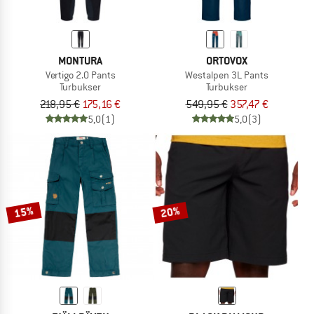
MONTURA
ORTOVOX
Vertigo 2.0 Pants
Westalpen 3L Pants
Turbukser
Turbukser
218,95 €
175,16 €
549,95 €
357,47 €
5,0
(1)
5,0
(3)
15%
20%