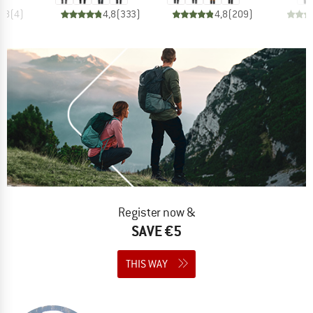
4,8
(
4
)
4,8
(
333
)
4,8
(
209
)
Register now &
SAVE €5
THIS WAY