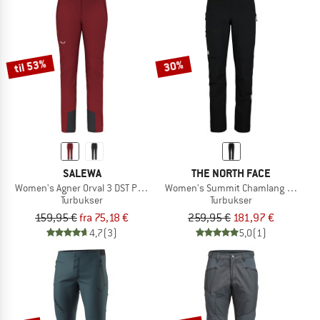
til 53%
30%
SALEWA
THE NORTH FACE
Women's Agner Orval 3 DST Pants
Women's Summit Chamlang Softshel
Turbukser
Turbukser
159,95 €
fra 75,18 €
259,95 €
181,97 €
4,7
(3)
5,0
(1)