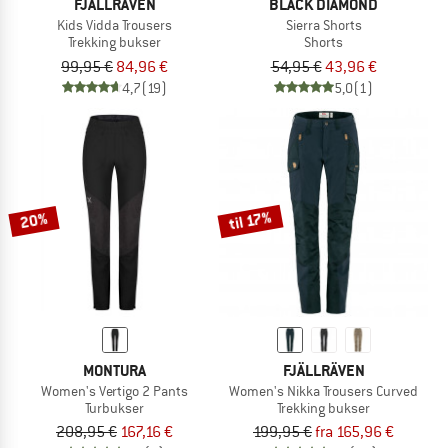
FJÄLLRÄVEN
BLACK DIAMOND
Kids Vidda Trousers
Sierra Shorts
Trekking bukser
Shorts
99,95 €
84,96 €
54,95 €
43,96 €
4,7
(19)
5,0
(1)
til 17%
20%
MONTURA
FJÄLLRÄVEN
Women's Vertigo 2 Pants
Women's Nikka Trousers Curved
Turbukser
Trekking bukser
208,95 €
167,16 €
199,95 €
fra 165,96 €