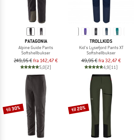
PATAGONIA
TROLLKIDS
Alpine Guide Pants
Kid's Lysefjord Pants XT
Softshellbukser
Softshellbukser
249,95 €
fra 142,47 €
49,95 €
fra 32,47 €
5,0
(2)
4,9
(11)
til 30%
til 20%