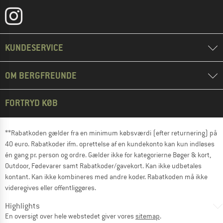
KUNDESERVICE
OM BERGFREUNDE
FORTRYD KØB
**Rabatkoden gælder fra en minimum købsværdi (efter returnering) på
40 euro. Rabatkoder ifm. oprettelse af en kundekonto kan kun indløses
én gang pr. person og ordre. Gælder ikke for kategorierne Bøger & kort,
Outdoor, Fødevarer samt Rabatkoder/gavekort. Kan ikke udbetales
kontant. Kan ikke kombineres med andre koder. Rabatkoden må ikke
videregives eller offentliggøres.
Highlights
En oversigt over hele webstedet giver vores
sitemap
.