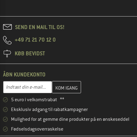
SEND EN MAIL TIL OS!
+49 71 21 70 12 0
KØB BEVIDST
ÅBN KUNDEKONTO
Indtast din e-mailadresse her, og opret i næste trin din kundekon
E-mail-adresse
5 euro i velkomstrabat **
Eksklusiv adgang til rabatkampagner
Mulighed for at gemme dine produkter på en ønskeseddel
Fødselsdagsoverraskelse