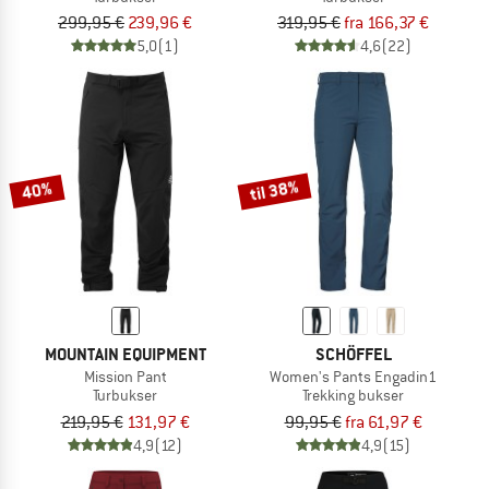
299,95 €
239,96 €
319,95 €
fra 166,37 €
5,0
(1)
4,6
(22)
til 38%
40%
MOUNTAIN EQUIPMENT
SCHÖFFEL
Mission Pant
Women's Pants Engadin1
Turbukser
Trekking bukser
219,95 €
131,97 €
99,95 €
fra 61,97 €
4,9
(12)
4,9
(15)