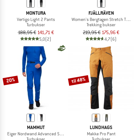
MONTURA
FJÄLLRÄVEN
Vertigo Light 2 Pants
Women's Bergtagen Stretch Trousers
Turbukser
Trekking bukser
188,95 €
141,71 €
219,95 €
175,96 €
5,0
(2)
4,7
(6)
til 48%
20%
MAMMUT
LUNDHAGS
Eiger Nordwand Advanced Softshell Pants
Makke Pro Pant
Turbukser
Turbukser