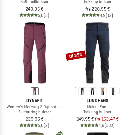
Softshellbukser
Trekking bukser
249,95 €
fra 228,95 €
5,0
(3)
4,9
(12)
til 35%
DYNAFIT
LUNDHAGS
Women's Mercury 2 Dynastretch Pant
Makke Pant
Ski touring bukser
Trekking bukser
229,95 €
249,95 €
fra 162,47 €
5,0
(2)
4,8
(333)