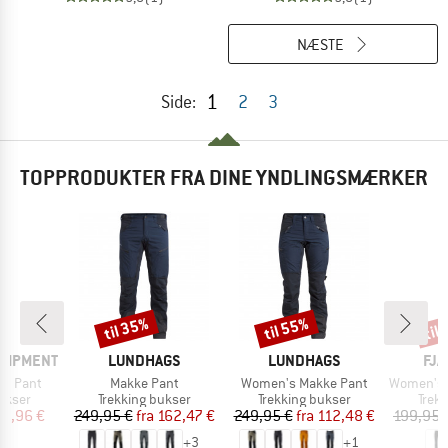
NÆSTE
1
Side:
2
3
TOPPRODUKTER FRA DINE YNDLINGSMÆRKER
til 35%
til 55%
til
Rabat
Rabat
Raba
MÆRKE
MÆRKE
MÆ
QUIPMENT
LUNDHAGS
LUNDHAGS
FJÄ
Artikel
Artikel
Artikel
in Pant
Makke Pant
Women's Makke Pant
Women's Nikk
uppe
Produktgruppe
Produktgruppe
Prod
ukser
Trekking bukser
Trekking bukser
Trek
is
dsat pris
Pris
Nedsat pris
Pris
Nedsat pris
03,96 €
249,95 €
fra
162,47 €
249,95 €
fra
112,48 €
199,95 
+
3
+
1