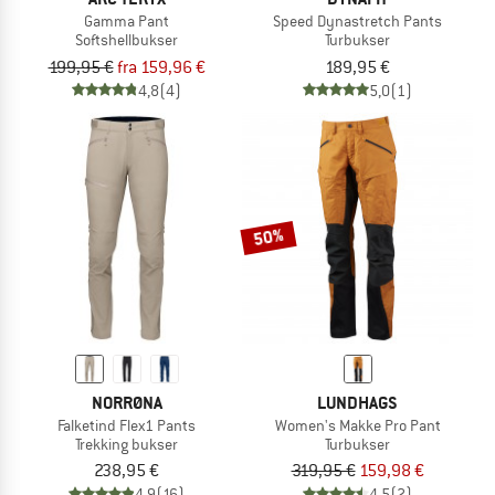
Gamma Pant
Speed Dynastretch Pants
Softshellbukser
Turbukser
199,95 €
fra 159,96 €
189,95 €
4,8
(4)
5,0
(1)
50%
NORRØNA
LUNDHAGS
Falketind Flex1 Pants
Women's Makke Pro Pant
Trekking bukser
Turbukser
238,95 €
319,95 €
159,98 €
4,9
(16)
4,5
(2)