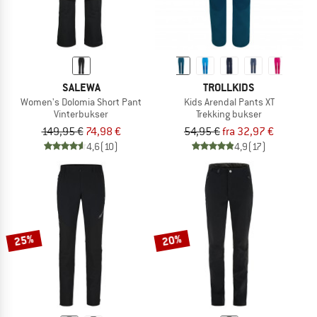
SALEWA
TROLLKIDS
Women's Dolomia Short Pant
Kids Arendal Pants XT
Vinterbukser
Trekking bukser
149,95 €
74,98 €
54,95 €
fra 32,97 €
4,6
(10)
4,9
(17)
25%
20%