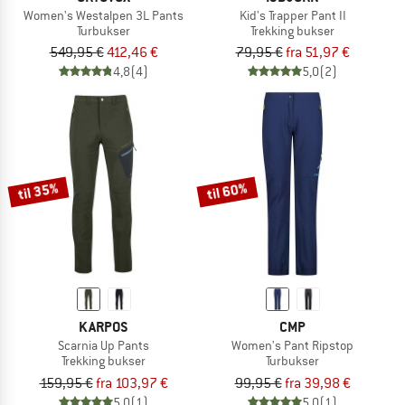
Women's Westalpen 3L Pants
Kid's Trapper Pant II
Turbukser
Trekking bukser
549,95 €
412,46 €
79,95 €
fra 51,97 €
4,8
(4)
5,0
(2)
til 35%
til 60%
KARPOS
CMP
Scarnia Up Pants
Women's Pant Ripstop
Trekking bukser
Turbukser
159,95 €
fra 103,97 €
99,95 €
fra 39,98 €
5,0
(1)
5,0
(1)