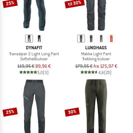
til 30%
25%
DYNAFIT
LUNDHAGS
Transalper 2 Light Long Pant
Makke Light Pant
Softshellbukser
Trekking bukser
119,95 €
89,96 €
179,95 €
fra 125,97 €
5,0
(3)
4,6
(23)
25%
30%