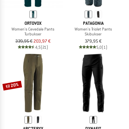
ORTOVOX
PATAGONIA
Women's Cevedale Pants
Women's Triolet Pants
Turbukser
Skibukser
339,95 €
203,97 €
379,95 €
4,5
(21)
5,0
(1)
til 20%
ARC'TERYX
DYNAFIT