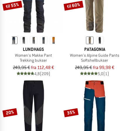
til 55%
til 60%
LUNDHAGS
PATAGONIA
Women's Makke Pant
Women's Alpine Guide Pants
Trekking bukser
Softshellbukser
249,95 €
fra 112,48 €
249,95 €
fra 99,98 €
4,8
(209)
5,0
(1)
20%
35%