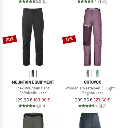
5,0
(5)
4,7
(64)
20%
17%
MOUNTAIN EQUIPMENT
ORTOVOX
Ibex Mountain Pant
Women's Westalpen 3L Light Pants
Softshellbukser
Regnbukser
129,95 €
103,96 €
389,95 €
323,66 €
4,8
(4)
4,5
(2)