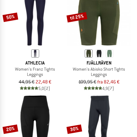
til 25%
50%
ATHLECIA
FJÄLLRÄVEN
Women's Franz Tights
Women's Abisko Short Tights
Leggings
Leggings
44,95 €
22,48 €
109,95 €
fra 82,46 €
5,0
(2)
4,9
(7)
20%
30%