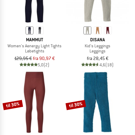
MAMMUT
DISANA
Women's Aenergy Light Tights
Kid's Leggings
Løbetights
Leggings
129,95 €
fra 90,97 €
fra 28,45 €
5,0
(2)
4,6
(18)
til 30%
til 30%