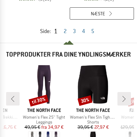
NÆSTE
1
Side:
2
3
4
5
TOPPRODUKTER FRA DINE YNDLINGSMÆRKER
til 30%
til
30%
Rabat
Rabat
Raba
MÆRKE
MÆRKE
MÆ
ÄVEN
THE NORTH FACE
THE NORTH FACE
FJÄ
Artikel
Artikel
Artikel
 Tights Pro
Women's Flex 25'' Tight
Women's Flex 5In Tight Short
Women's 
tgruppe
Produktgruppe
Produktgruppe
P
gs
Leggings
Shorts
L
is
dsat pris
Pris
Nedsat pris
Pris
Nedsat pris
116,76 €
49,95 €
fra
34,97 €
39,95 €
27,97 €
129,95 