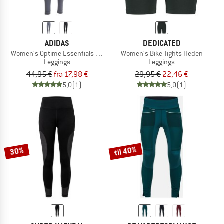
ADIDAS
DEDICATED
Women's Optime Essentials Stash Pocket Full Length
Women's Bike Tights Heden
Leggings
Leggings
44,95 €
fra 17,98 €
29,95 €
22,46 €
5,0
(1)
5,0
(1)
til 40%
30%