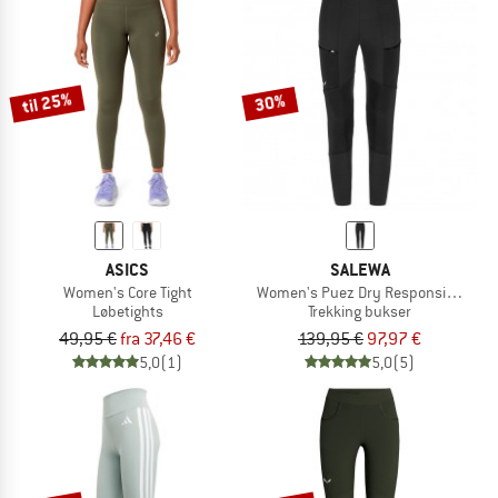
til 25%
30%
ASICS
SALEWA
Women's Core Tight
Women's Puez Dry Responsive Cargo
Løbetights
Trekking bukser
49,95 €
fra 37,46 €
139,95 €
97,97 €
5,0
(1)
5,0
(5)