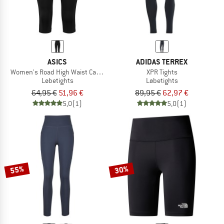
ASICS
ADIDAS TERREX
Women's Road High Waist Capri Tight
XPR Tights
Løbetights
Løbetights
64,95 €
51,96 €
89,95 €
62,97 €
5,0
(1)
5,0
(1)
55%
30%