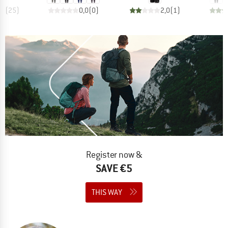
,4
(
25
)
0,0
(
0
)
2,0
(
1
)
Register now &
SAVE €5
THIS WAY