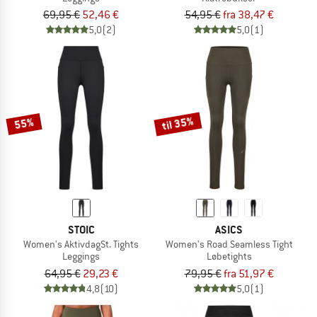
69,95 €
52,46 €
54,95 €
fra 38,47 €
5,0
(2)
5,0
(1)
til 35%
55%
STOIC
ASICS
Women's AktivdagSt. Tights
Women's Road Seamless Tight
Leggings
Løbetights
64,95 €
29,23 €
79,95 €
fra 51,97 €
4,8
(10)
5,0
(1)