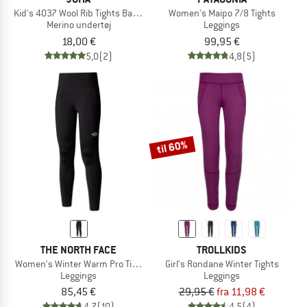
Kid's 4037 Wool Rib Tights Bamboo
Women's Maipo 7/8 Tights
Merino undertøj
Leggings
18,00 €
99,95 €
5,0
(2)
4,8
(5)
til 60%
THE NORTH FACE
TROLLKIDS
Women's Winter Warm Pro Tight
Girl's Rondane Winter Tights
Leggings
Leggings
85,45 €
29,95 €
fra 11,98 €
4,7
(10)
4,5
(4)