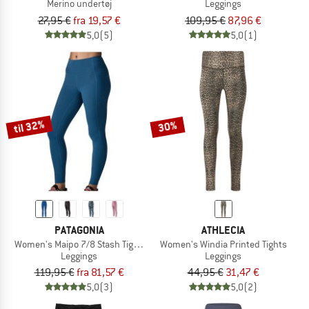
Merino undertøj
Leggings
27,95 €
fra 19,57 €
109,95 €
87,96 €
5,0
(5)
5,0
(1)
til 32%
30%
PATAGONIA
ATHLECIA
Women's Maipo 7/8 Stash Tights
Women's Windia Printed Tights
Leggings
Leggings
119,95 €
fra 81,57 €
44,95 €
31,47 €
5,0
(3)
5,0
(2)