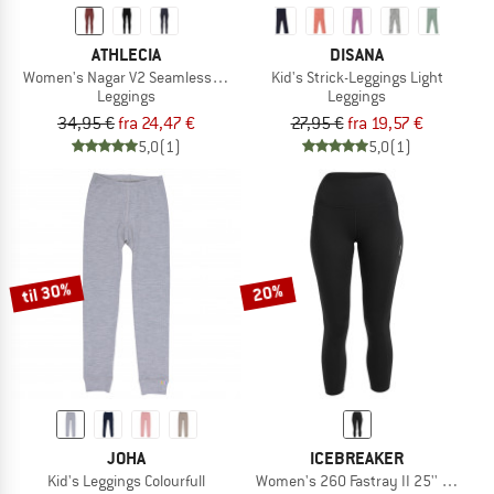
ATHLECIA
DISANA
Women's Nagar V2 Seamless Tights
Kid's Strick-Leggings Light
Leggings
Leggings
34,95 €
fra 24,47 €
27,95 €
fra 19,57 €
5,0
(1)
5,0
(1)
til 30%
20%
JOHA
ICEBREAKER
Kid's Leggings Colourfull
Women's 260 Fastray II 25'' High Ris