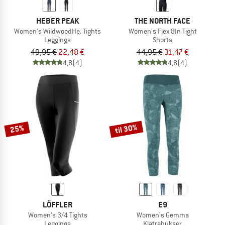
HEBER PEAK
THE NORTH FACE
Women's WildwoodHe. Tights
Women's Flex 8In Tight
Leggings
Shorts
49,95 €
22,48 €
44,95 €
31,47 €
4,8
(4)
4,8
(4)
til 30%
25%
LÖFFLER
E9
Women's 3/4 Tights
Women's Gemma
Leggings
Klatrebukser