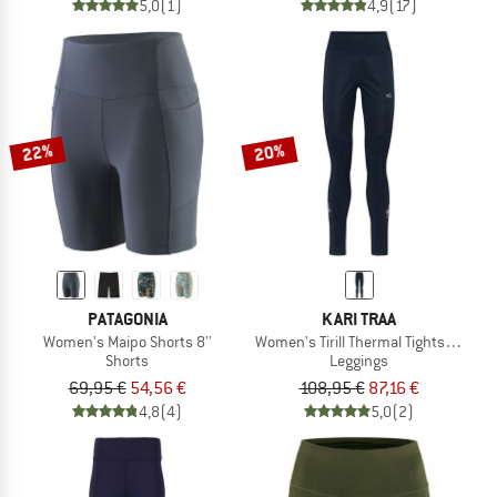
5,0
(1)
4,9
(17)
22%
20%
PATAGONIA
KARI TRAA
Women's Maipo Shorts 8''
Women's Tirill Thermal Tights 2.0
Shorts
Leggings
69,95 €
54,56 €
108,95 €
87,16 €
4,8
(4)
5,0
(2)