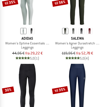
til 35%
til 56%
ADIDAS
SALEWA
Women's Optime Essentials 3 Stripes Leggings
Women's Agner Durastretch Tights
Leggings
Leggings
44,95 €
fra 29,22 €
119,95 €
fra 52,78 €
5,0
(1)
5,0
(4)
til 35%
30%