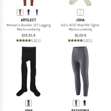
ARTILECT
JOHA
Women's Boulder 125 Legging
Kid's 4037 Wool Rib Tights
Merino undertøj
Merino undertøj
109,95 €
18,00 €
5,0
(1)
5,0
(1)
JOHA
PATAGONIA