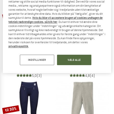
reklamer og stille social media-funktioner til rådighed. Derved får vores social
media-, reklame- og analysepartnere også information om din benyttelse af
vores website, hvoraf nogle befinder sig i tredjelande uden tilstrækkelige
TO THE SALE
garantier for at beskytte dine data. Hvis du klikker på "Vælg alle", giver du dit
40%
samtykke til dette.
Hvis du ikke vil acceptere brugen af cookies undtagen de
teknisk nødvendige cookies, så klik her
. Du kan til enhver tid ændre dine
cookie-indstillinger under "Indstillinger" og udvælge enkelte kategorier. Dit
samtykke er frivilligt og ikke nødvendigt til brugen af denne hjemmeside. Det
kan til enhver tid tilbagekaldes eller gives for første gang under "Indstillinger" i
den nederste del på vores hjemmeside. Du kan finde flere oplysninger,
herunder risikoen for overførsler til tredjelande, om dette i vores
privatlivspolitik
.
KARI TRAA
FJÄLLRÄVEN
Women's Nora 2.0 Tights
Women's Abisko Värm Trekking Tight
INDSTILLINGER
VÆLG ALLE
Leggings
Leggings
48,95 €
29,37 €
180,45 €
5,0
(3)
4,8
(4)
til 30%