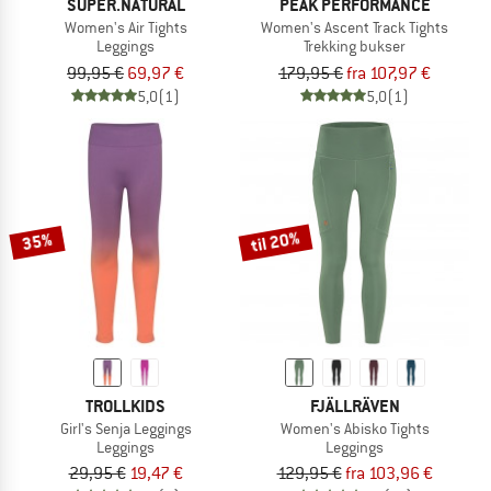
SUPER.NATURAL
PEAK PERFORMANCE
Women's Air Tights
Women's Ascent Track Tights
Leggings
Trekking bukser
99,95 €
69,97 €
179,95 €
fra 107,97 €
5,0
(1)
5,0
(1)
til 20%
35%
TROLLKIDS
FJÄLLRÄVEN
Girl's Senja Leggings
Women's Abisko Tights
Leggings
Leggings
29,95 €
19,47 €
129,95 €
fra 103,96 €