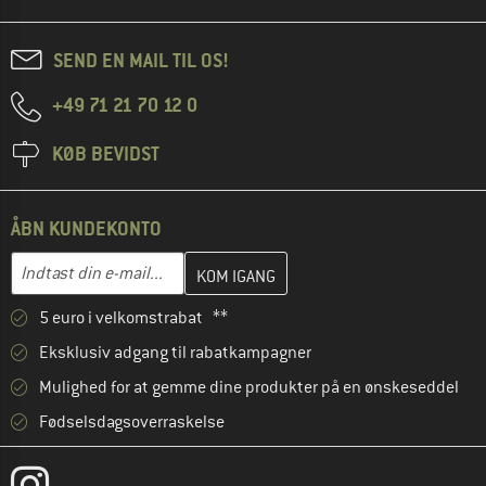
SEND EN MAIL TIL OS!
+49 71 21 70 12 0
KØB BEVIDST
ÅBN KUNDEKONTO
Indtast din e-mailadresse her, og opret i næste trin din kundekon
Indtast din e-mail...
5 euro i velkomstrabat **
Eksklusiv adgang til rabatkampagner
Mulighed for at gemme dine produkter på en ønskeseddel
Fødselsdagsoverraskelse