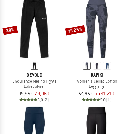
til 25%
20%
DEVOLD
RAFIKI
Endurance Merino Tights
Women's Ceillac Cotton
Løbebukser
Leggings
99,95 €
79,96 €
54,95 €
fra 41,21 €
5,0
(2)
5,0
(1)