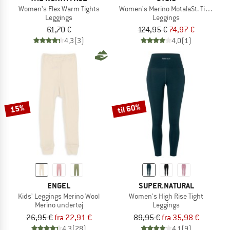
Women's Flex Warm Tights
Women's Merino MotalaSt. Tights
Leggings
Leggings
61,70 €
124,95 €
74,97 €
4,3
(3)
4,0
(1)
til 60%
15%
ENGEL
SUPER.NATURAL
Kids' Leggings Merino Wool
Women's High Rise Tight
Merino undertøj
Leggings
26,95 €
fra 22,91 €
89,95 €
fra 35,98 €
4,3
(28)
4,1
(9)