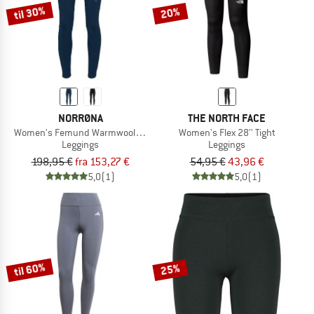
til 30%
20%
NORRØNA
THE NORTH FACE
Women's Femund Warmwool Flex2 Tights
Women's Flex 28'' Tight
Leggings
Leggings
198,95 €
fra 153,27 €
54,95 €
43,96 €
5,0
(1)
5,0
(1)
til 60%
25%