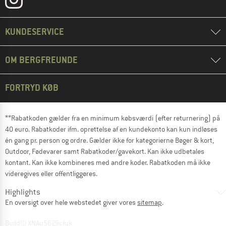
KUNDESERVICE
OM BERGFREUNDE
FORTRYD KØB
**Rabatkoden gælder fra en minimum købsværdi (efter returnering) på
40 euro. Rabatkoder ifm. oprettelse af en kundekonto kan kun indløses
én gang pr. person og ordre. Gælder ikke for kategorierne Bøger & kort,
Outdoor, Fødevarer samt Rabatkoder/gavekort. Kan ikke udbetales
kontant. Kan ikke kombineres med andre koder. Rabatkoden må ikke
videregives eller offentliggøres.
Highlights
En oversigt over hele webstedet giver vores
sitemap
.
BuildID XNAu5629cfyk