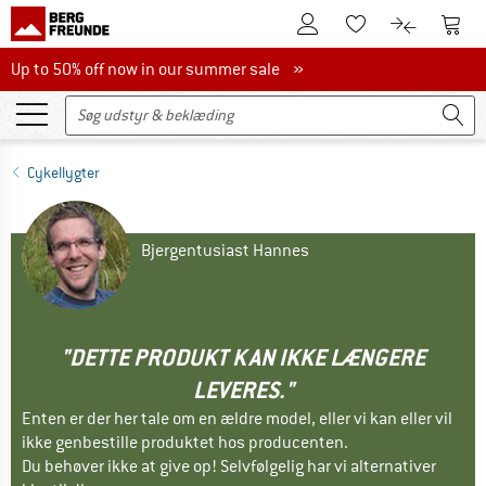
Til kundekontoen
Til 
Til huskesedlen.
Til produk
Up to 50% off now in our summer sale
Up to 50% off now in our summer sale »
Cykellygter
Bjergentusiast Hannes
"DETTE PRODUKT KAN IKKE LÆNGERE
LEVERES."
Enten er der her tale om en ældre model, eller vi kan eller vil
ikke genbestille produktet hos producenten.
Du behøver ikke at give op! Selvfølgelig har vi alternativer