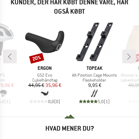
KUNDER, DER HAR KØBT DENNE VARE, HAR
OGSÅ KØBT
20%
25
Rabat
Raba
KE
MÆRKE
MÆRKE
ERGON
TOPEAK
Artikel
Artikel
Artikel
IPS
GS2 Evo
Alt-Position Cage Mounts
Women's Hyper
gruppe
Produktgruppe
Produktgruppe
Produktg
elm
Cykelhåndtag
Flaskeholder
Løbeshorts o
is
dsat pris
Pris
Nedsat pris
Pris
79,96 €
44,95 €
35,96 €
9,95 €
49,9
5,0
(
1
)
0,0
(
0
)
5,0
(
1
)
HVAD MENER DU?