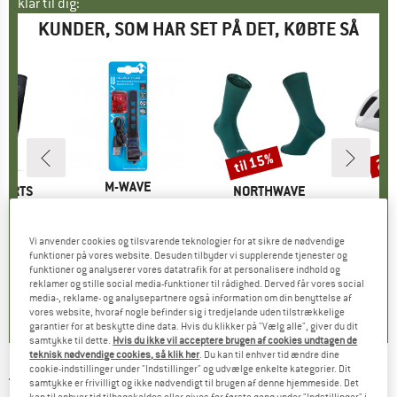
klar til dig:
KUNDER, SOM HAR SET PÅ DET, KØBTE SÅ
til 15%
20
Rabat
Raba
MÆRKE
M-WAVE
PORTS
MÆRKE
NORTHWAVE
Artikel
Helios K 1.1 USB SL Rücklicht
 3
Artikel
Switch Sock
Artik
Para
10,95 €
Pris
tgruppe
er
Produktgruppe
Cykelsokker
Pr
Cy
is
dsat pris
2,46 €
15,95 €
fra
Pris
Nedsat pris
13,56 €
89,9
Vi anvender cookies og tilsvarende teknologier for at sikre de nødvendige
funktioner på vores website. Desuden tilbyder vi supplerende tjenester og
+
1
0,0
(
0
)
funktioner og analyserer vores datatrafik for at personalisere indhold og
reklamer og stille social media-funktioner til rådighed. Derved får vores social
0,0
(
0
)
0,0
(
0
)
media-, reklame- og analysepartnere også information om din benyttelse af
vores website, hvoraf nogle befinder sig i tredjelande uden tilstrækkelige
garantier for at beskytte dine data. Hvis du klikker på "Vælg alle", giver du dit
samtykke til dette.
Hvis du ikke vil acceptere brugen af cookies undtagen de
teknisk nødvendige cookies, så klik her
. Du kan til enhver tid ændre dine
cookie-indstillinger under "Indstillinger" og udvælge enkelte kategorier. Dit
TOPEAK
-
RedLite Touch StVZO - Baglygte
samtykke er frivilligt og ikke nødvendigt til brugen af denne hjemmeside. Det