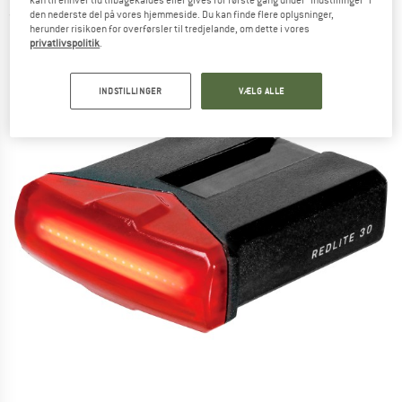
kan til enhver tid tilbagekaldes eller gives for første gang under "Indstillinger" i
den nederste del på vores hjemmeside. Du kan finde flere oplysninger,
(0)
herunder risikoen for overførsler til tredjelande, om dette i vores
privatlivspolitik
.
INDSTILLINGER
VÆLG ALLE