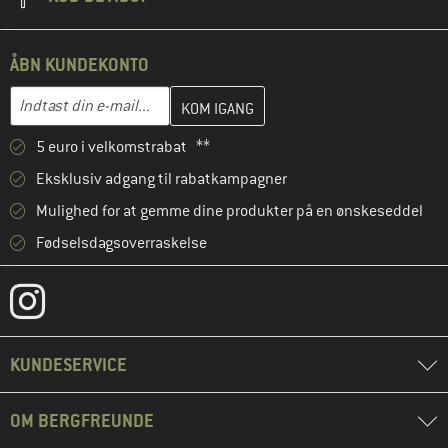
ÅBN KUNDEKONTO
Indtast din e-mailadresse her, og opret i næste trin din kundekon
E-mail-adresse
5 euro i velkomstrabat **
Eksklusiv adgang til rabatkampagner
Mulighed for at gemme dine produkter på en ønskeseddel
Fødselsdagsoverraskelse
KUNDESERVICE
OM BERGFREUNDE