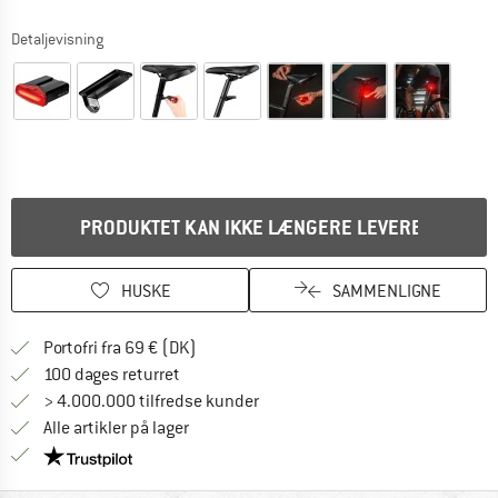
Detaljevisning
PRODUKTET KAN IKKE LÆNGERE LEVERES
HUSKE
SAMMENLIGNE
Find oplysninger om forsendelse her! Åb
Portofri fra 69 € (DK)
Gå til returretten her Åbnes i en infoboks
100 dages returret
> 4.000.000 tilfredse kunder
Alle artikler på lager
Vi er Trustpilot-certificeret - oplysningerne får du