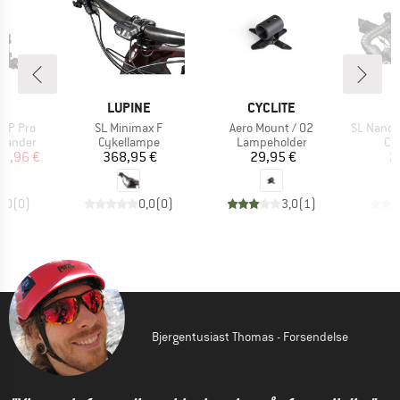
E
MÆRKE
MÆRKE
AK
LUPINE
CYCLITE
L
Artikel
Artikel
Artikel
eUP Pro
SL Minimax F
Aero Mount / 02
SL Nano 
ppe
Produktgruppe
Produktgruppe
Pr
stander
Cykellampe
Lampeholder
Cy
is
dsat pris
Pris
Pris
19,96 €
368,95 €
29,95 €
2
0,0
(
0
)
0,0
(
0
)
3,0
(
1
)
Bjergentusiast Thomas - Forsendelse