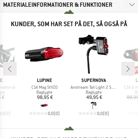
MATERIALEINFORMATIONER & FUNKTIONER
KUNDER, SOM HAR SET PÅ DET, SÅ OGSÅ PÅ
10
Raba
E
MÆRKE
MÆRKE
NE
LUPINE
SUPERNOVA
L
Artikel
Artikel
Artikel
national
C14 Mag StVZO
Airstream Tail Light 2 Sattelstützen Version
C14 G m
gruppe
Produktgruppe
Produktgruppe
P
mpe
Baglygte
Baglygte
B
is
Pris
Pris
5 €
98,95 €
49,95 €
88,95
0,0
(
0
)
0,0
(
0
)
0,0
(
0
)