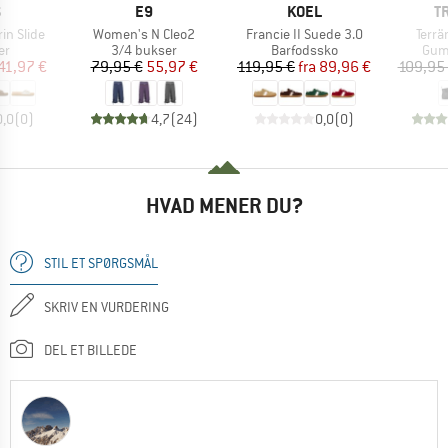
KE
MÆRKE
MÆRKE
M
S
E9
KOEL
T
Artikel
Artikel
Artike
in Slide
Women's N Cleo2
Francie II Suede 3.0
Terrä
tgruppe
Produktgruppe
Produktgruppe
Pro
er
3/4 bukser
Barfodssko
Gum
is
dsat pris
Pris
Nedsat pris
Pris
Nedsat pris
41,97 €
79,95 €
55,97 €
119,95 €
fra
89,96 €
109,95
0,0
(
0
)
4,7
(
24
)
0,0
(
0
)
HVAD MENER DU?
STIL ET SPØRGSMÅL
SKRIV EN VURDERING
DEL ET BILLEDE