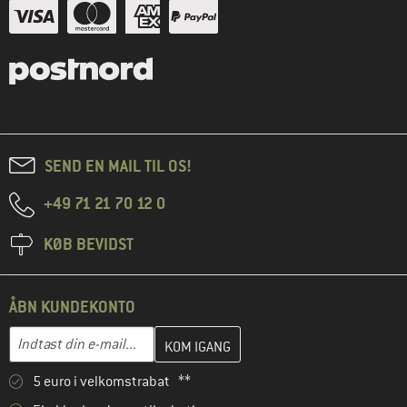
SEND EN MAIL TIL OS!
+49 71 21 70 12 0
KØB BEVIDST
ÅBN KUNDEKONTO
Indtast din e-mailadresse her, og opret i næste trin din kundekon
E-mail-adresse
5 euro i velkomstrabat **