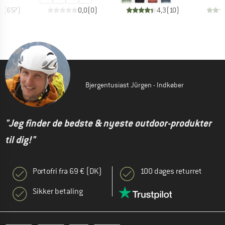
,8
(
657
)
0,0
(
0
)
4,3
(
10
)
Bjergentusiast Jürgen - Indkøber
"Jeg finder de bedste & nyeste outdoor-produkter
til dig!"
Portofri fra 69 € (DK)
100 dages returret
Sikker betaling