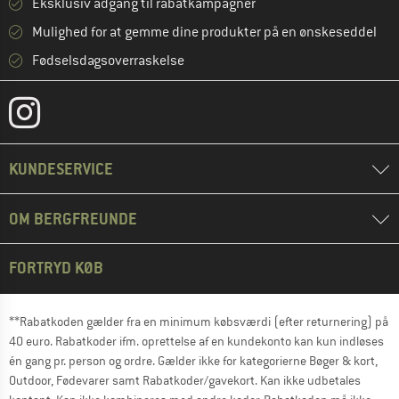
Eksklusiv adgang til rabatkampagner
Mulighed for at gemme dine produkter på en ønskeseddel
Fødselsdagsoverraskelse
KUNDESERVICE
OM BERGFREUNDE
FORTRYD KØB
**Rabatkoden gælder fra en minimum købsværdi (efter returnering) på
40 euro. Rabatkoder ifm. oprettelse af en kundekonto kan kun indløses
én gang pr. person og ordre. Gælder ikke for kategorierne Bøger & kort,
Outdoor, Fødevarer samt Rabatkoder/gavekort. Kan ikke udbetales