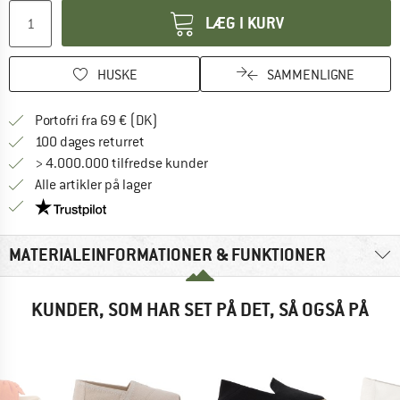
LÆG I KURV
HUSKE
SAMMENLIGNE
Find oplysninger om forsendelse her! Åb
Portofri fra 69 € (DK)
Gå til returretten her Åbnes i en infoboks
100 dages returret
> 4.000.000 tilfredse kunder
Alle artikler på lager
Vi er Trustpilot-certificeret - oplysningerne får du
MATERIALEINFORMATIONER & FUNKTIONER
KUNDER, SOM HAR SET PÅ DET, SÅ OGSÅ PÅ