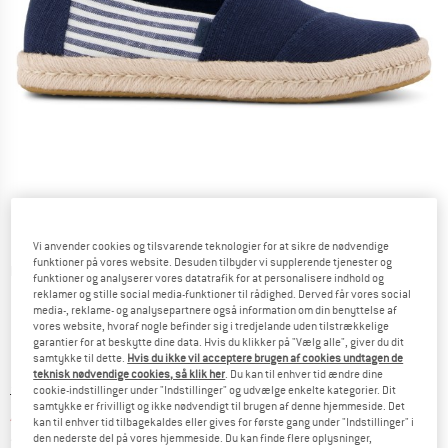
Vi anvender cookies og tilsvarende teknologier for at sikre de nødvendige
funktioner på vores website. Desuden tilbyder vi supplerende tjenester og
Detaljevisning
funktioner og analyserer vores datatrafik for at personalisere indhold og
reklamer og stille social media-funktioner til rådighed. Derved får vores social
media-, reklame- og analysepartnere også information om din benyttelse af
vores website, hvoraf nogle befinder sig i tredjelande uden tilstrækkelige
garantier for at beskytte dine data. Hvis du klikker på "Vælg alle", giver du dit
samtykke til dette.
Hvis du ikke vil acceptere brugen af cookies undtagen de
teknisk nødvendige cookies, så klik her
. Du kan til enhver tid ændre dine
cookie-indstillinger under "Indstillinger" og udvælge enkelte kategorier. Dit
Original pris :
Pris:
74,95
€
samtykke er frivilligt og ikke nødvendigt til brugen af denne hjemmeside. Det
48,72
€
inkl. moms.
kan til enhver tid tilbagekaldes eller gives for første gang under "Indstillinger" i
~
KR
364,21
den nederste del på vores hjemmeside. Du kan finde flere oplysninger,