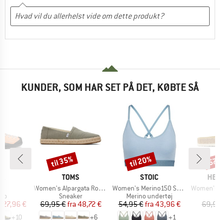
KUNDER, SOM HAR SET PÅ DET, KØBTE SÅ
til 35%
til 20%
57
Rabat
Rabat
Raba
E
MÆRKE
MÆRKE
MÆ
PA
TOMS
STOIC
HEB
l
Artikel
Artikel
Artikel
o
Women's Alpargata Rope 2.0
Women's Merino150 SadjemSt. Bra
Women's SylvaHe
tgruppe
Produktgruppe
Produktgruppe
P
sko
Sneaker
Merino undertøj
S
is
dsat pris
Pris
Nedsat pris
Pris
Nedsat pris
127,96 €
69,95 €
fra
48,72 €
54,95 €
fra
43,96 €
69,95
+
10
+
6
+
1