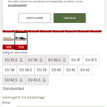
herunder risikoen for overførsler til tredjelande, om dette i vores
Oplysninger om forsendelsesomkostninge
plus Forsendelsesomkostninger
privatlivspolitik
.
Farve:
Navy Nautical Stripe
INDSTILLINGER
VÆLG ALLE
20%
20%
25%
25%
25%
25%
25%
30%
30%
35%
Vælg en størrelse:
EU
35,5
EU
36
EU
36,5
EU
37
EU
37,5
EU
38
EU
38,5
EU
39
EU
40
EU
41
EU
42
EU
42,5
EU
43,5
Størrelsestabel
Linket åbnes i en infoboks og indeholder he
Leveringstid: 4-6 arbejdsdage
Antal: