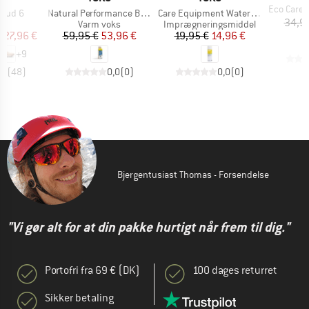
Artikel
Eco Care Equi
Artikel
Artikel
loud 6
Natural Performance Blue
Care Equipment Water Proof Pro
34,9
ktgruppe
Produktgruppe
Produktgruppe
er
Varm voks
Imprægneringsmiddel
is
dsat pris
Pris
Nedsat pris
Pris
Nedsat pris
127,96 €
59,95 €
53,96 €
19,95 €
14,96 €
+
9
,7
(
48
)
0,0
(
0
)
0,0
(
0
)
Bjergentusiast Thomas - Forsendelse
"Vi gør alt for at din pakke hurtigt når frem til dig."
Portofri fra 69 € (DK)
100 dages returret
Sikker betaling