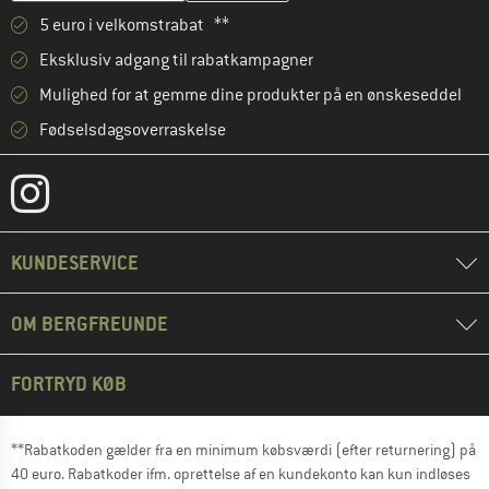
5 euro i velkomstrabat **
Eksklusiv adgang til rabatkampagner
Mulighed for at gemme dine produkter på en ønskeseddel
Fødselsdagsoverraskelse
KUNDESERVICE
OM BERGFREUNDE
FORTRYD KØB
**Rabatkoden gælder fra en minimum købsværdi (efter returnering) på
40 euro. Rabatkoder ifm. oprettelse af en kundekonto kan kun indløses