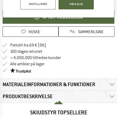
INDSTILLINGER
VÆLG ALLE
OPRET MEDDELELSE
HUSKE
SAMMENLIGNE
Find oplysninger om forsendelse her! Åb
Portofri fra 69 € (DK)
Gå til returretten her Åbnes i en infoboks
100 dages returret
> 4.000.000 tilfredse kunder
Alle artikler på lager
Vi er Trustpilot-certificeret - oplysningerne får du
MATERIALEINFORMATIONER & FUNKTIONER
PRODUKTBESKRIVELSE
SKIUDSTYR TOPSELLERE