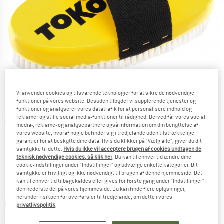
Vi anvender cookies og tilsvarende teknologier for at sikre de nødvendige
funktioner på vores website. Desuden tilbyder vi supplerende tjenester og
funktioner og analyserer vores datatrafik for at personalisere indhold og
reklamer og stille social media-funktioner til rådighed. Derved får vores social
Detaljevisning
media-, reklame- og analysepartnere også information om din benyttelse af
vores website, hvoraf nogle befinder sig i tredjelande uden tilstrækkelige
garantier for at beskytte dine data. Hvis du klikker på "Vælg alle", giver du dit
samtykke til dette.
Hvis du ikke vil acceptere brugen af cookies undtagen de
teknisk nødvendige cookies, så klik her
. Du kan til enhver tid ændre dine
cookie-indstillinger under "Indstillinger" og udvælge enkelte kategorier. Dit
samtykke er frivilligt og ikke nødvendigt til brugen af denne hjemmeside. Det
Pris:
34,95
€
kan til enhver tid tilbagekaldes eller gives for første gang under "Indstillinger" i
inkl. moms.
den nederste del på vores hjemmeside. Du kan finde flere oplysninger,
~
KR
261,27
herunder risikoen for overførsler til tredjelande, om dette i vores
Oplysninger om forsendelsesomkostninge
plus Forsendelsesomkostninger
privatlivspolitik
.
Linket åbnes i en infoboks og indeholder 
Artiklen er p.t. desværre udsolgt