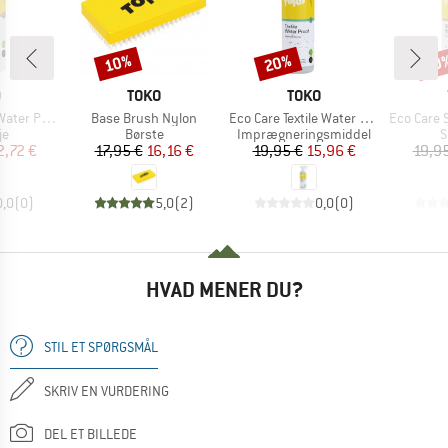
10%
20%
20
Rabat
Rabat
Raba
KE
MÆRKE
MÆRKE
O
TOKO
TOKO
Artikel
Artikel
Artikel
oof Refill
Base Brush Nylon
Eco Care Textile Water Proof
Eco Care Sh
ktgruppe
Produktgruppe
Produktgruppe
P
je
Børste
Imprægneringsmiddel
S
is
dsat pris
Pris
Nedsat pris
Pris
Nedsat pris
2,72 €
17,95 €
16,16 €
19,95 €
15,96 €
19,9
0,0
(
0
)
5,0
(
2
)
0,0
(
0
)
HVAD MENER DU?
STIL ET SPØRGSMÅL
SKRIV EN VURDERING
DEL ET BILLEDE