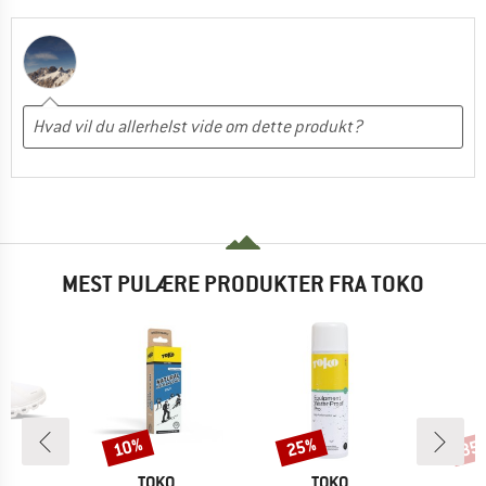
MEST PULÆRE PRODUKTER FRA TOKO
10%
25%
35
Rabat
Rabat
Raba
RKE
MÆRKE
MÆRKE
TOKO
TOKO