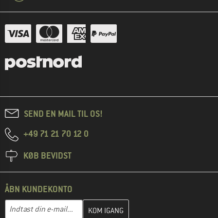
SEND EN MAIL TIL OS!
+49 71 21 70 12 0
KØB BEVIDST
ÅBN KUNDEKONTO
Indtast din e-mailadresse her, og opret i næste trin din kundekon
E-mail-adresse