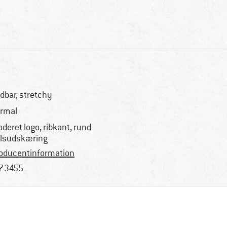
dbar, stretchy
rmal
oderet logo, ribkant, rund
lsudskæring
oducentinformation
7-3455