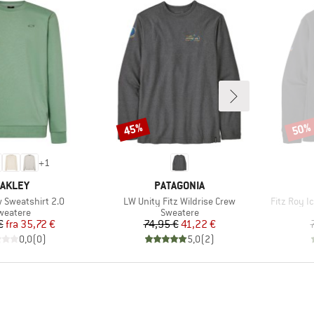
45%
50%
Rabat
Rabat
+
1
ÆRKE
MÆRKE
AKLEY
PATAGONIA
Artikel
Artikel
w Sweatshirt 2.0
LW Unity Fitz Wildrise Crew
Fitz Roy I
roduktgruppe
Produktgruppe
weatere
Sweatere
Pris
Nedsat pris
Pris
Nedsat pris
€
fra
35,72 €
74,95 €
41,22 €
0,0
(
0
)
5,0
(
2
)