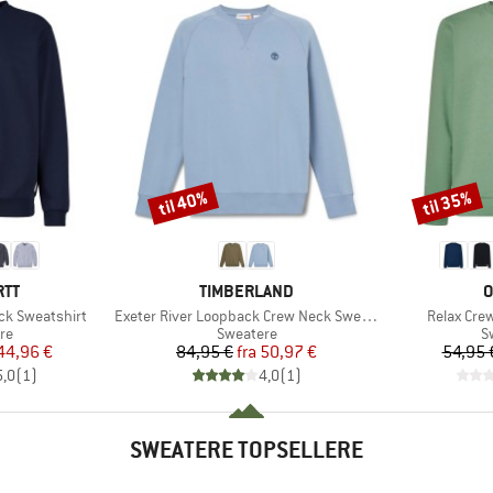
til 40%
til 35%
Rabat
Rabat
MÆRKE
M
RTT
TIMBERLAND
O
Artikel
Artikel
ck Sweatshirt
Exeter River Loopback Crew Neck Sweatshirt
Relax Cre
tgruppe
Produktgruppe
P
re
Sweatere
S
is
dsat pris
Pris
Nedsat pris
44,96 €
84,95 €
fra
50,97 €
54,95 
5,0
(
1
)
4,0
(
1
)
SWEATERE TOPSELLERE