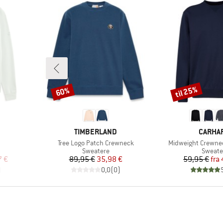
til 25%
60%
Rabat
Rabat
MÆRKE
MÆRKE
TIMBERLAND
CARHA
Artikel
Artikel
t
Tree Logo Patch Crewneck
Midweight Crewne
ppe
Produktgruppe
Produk
Sweatere
Sweate
 pris
Pris
Nedsat pris
Pr
Ne
7 €
89,95 €
35,98 €
59,95 €
fra
)
0,0
(
0
)