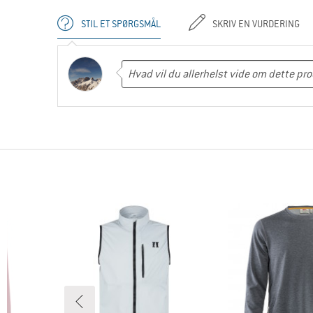
STIL ET SPØRGSMÅL
SKRIV EN VURDERING