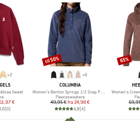
til 50%
65%
Rabat
Rabat
+
2
+
6
MÆRKE
MÆ
GELS
COLUMBIA
HEB
Artikel
Artikel
Alizaa Sweat
Women's Benton Springs 1/2 Snap Pull Over II
Women's CrownH
tgruppe
Produktgruppe
Pr
re
Fleecesweatere
Fl
is
dsat pris
Pris
Nedsat pris
51,97 €
49,95 €
fra
24,98 €
69,9
0,0
(
0
)
4,8
(
4
)