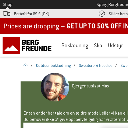
Til
Shop
Spørg Bergfreun
Portofri fra 69 € (DK)
Sikker beta
Up to 50% off now in our summer sale
Beklædning
Sko
Udstyr
Hjemmeside
/
Outdoor beklædning
/
Sweatere & hoodies
/
Swe
Bjergentusiast Max
Enten er der her tale om en ældre model, eller vi kan e
Du behøver ikke at give op! Selvfølgelig har vi alternative