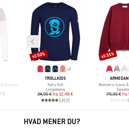
til 50%
til 35%
Rabat
Rabat
+
2
MÆRKE
MÆRKE
TROLLKIDS
ARMEDAN
Artikel
Artikel
 & Respect
Kid's Troll
Women's Iconic Å 
uppe
Produktgruppe
Produk
Longsleeve
Sweate
 pris
Pris
Nedsat pris
Pr
Ne
7 €
24,95 €
fra
12,48 €
79,95 €
fra
)
5,0
(
3
)
HVAD MENER DU?