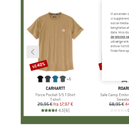
Vi anvender c
vi supplerend
social media-
benyttelse af
data. Hvis du
de teknisk nø
udvælge enkel
enhver tid ti
finde flere o
til 40%
35%
Rabat
Rabat
+
6
MÆRKE
CARHARTT
MÆR
ROAR
Artikel
Force Pocket S/S T-Shirt
Artikel
Safe Camp Embr
Produktgruppe
T-shirt
Produk
Sweate
29,95 €
fra
Pris
Nedsat pris
17,97 €
68,95 €
Pr
Ne
4
4,5
(
6
)