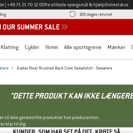
Ring til os på
de
|
+49 71 21 70 12 0
Ofte stillede spørgsmål & hjælp
Ordrestatus
Find betalingsoplysningerne her! Åbnes i en infoboks
Gå til retur
ling
100 dages returret
Klatring
Cykler
Vinter
Alle sportsgrene
Mærker
atere
/
Exeter River Brushed Back Crew Sweatshirt - Sweatere
"DETTE PRODUKT KAN IKKE LÆNGERE
ller vil ikke genbestille produktet hos producenten.
r klar til dig:
KUNDER, SOM HAR SET PÅ DET, KØBTE SÅ