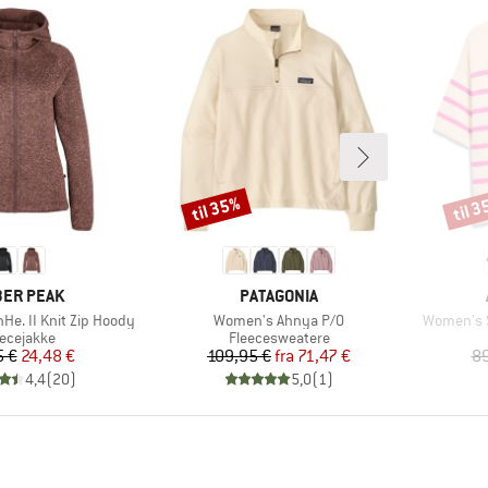
til 35%
til 
Rabat
Rabat
RKE
MÆRKE
ER PEAK
PATAGONIA
Artikel
Artikel
e. II Knit Zip Hoody
Women's Ahnya P/O
Women's S
oduktgruppe
Produktgruppe
eecejakke
Fleecesweatere
Pris
Nedsat pris
Pris
Nedsat pris
5 €
24,48 €
109,95 €
fra
71,47 €
89
4,4
(
20
)
5,0
(
1
)