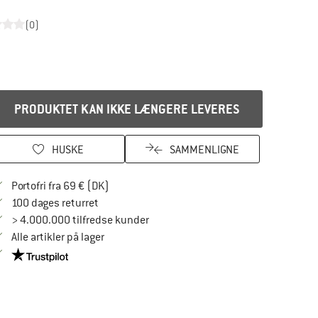
(0)
PRODUKTET KAN IKKE LÆNGERE LEVERES
HUSKE
SAMMENLIGNE
Find oplysninger om forsendelse her! Åbnes
Portofri fra 69 € (DK)
Gå til returretten her Åbnes i en infoboks
100 dages returret
> 4.000.000 tilfredse kunder
Alle artikler på lager
Vi er Trustpilot-certificeret - oplysningerne får du her