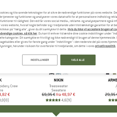
ookies og tilsvarende teknologier for at sikre de nødvendige funktioner på vores website. D
e tjenester og funktioner og analyserer vores datatrafik for at personalisere indhold og rekla
funktioner til rådighed. Derved får vores social media-, reklame- og analysepartnere også in
 vores website, hvoraf nogle befinder sig i tredjelande uden tilstrækkelige garantier for at b
 klikker på "Vælg alle", giver du dit samtykke til dette.
Hvis du ikke vil acceptere brugen af c
dvendige cookies, så klik her
. Du kan til enhver tid ændre dine cookie-indstillinger under "Ind
te kategorier. Dit samtykke er frivilligt og ikke nødvendigt til brugen af denne hjemmeside. D
lbagekaldes eller gives for første gang under "Indstillinger" i den nederste del på vores hjem
plysninger, herunder risikoen for overførsler til tredjelande, om dette i vores
privatlivspolitik
.
til 30%
til 35%
Rabat
Rabat
INDSTILLINGER
VÆLG ALLE
KE
K
MÆRKE
NIKIN
MÆR
ARM
oidery Crew
Artikel
Treesweater
A
tgruppe
re
Produktgruppe
Sweatere
is
dsat pris
4,82 €
69,95 €
fra
Pris
Nedsat pris
48,97 €
29,95 
0,0
(
0
)
4,6
(
9
)