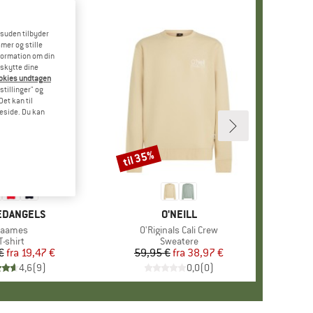
esuden tilbyder
mer og stille
formation om din
eskytte dine
ookies undtagen
stillinger" og
et kan til
meside. Du kan
til 35%
Rabat
+
4
KE
EDANGELS
MÆRKE
O'NEILL
rtikel
Jaames
Artikel
O'Riginals Cali Crew
Produktgruppe
T-shirt
Produktgruppe
Sweatere
€
fra
Pris
Nedsat pris
19,47 €
59,95 €
fra
Pris
Nedsat pris
38,97 €
4,6
(
9
)
0,0
(
0
)