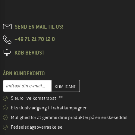
SEND EN MAIL TIL OS!
+49 71 21 70 12 0
KØB BEVIDST
ÅBN KUNDEKONTO
Indtast din e-mailadresse her, og opret i næste trin din kundekon
Indtast din e-mail...
5 euro i velkomstrabat **
Eksklusiv adgang til rabatkampagner
Mulighed for at gemme dine produkter på en ønskeseddel
Fødselsdagsoverraskelse