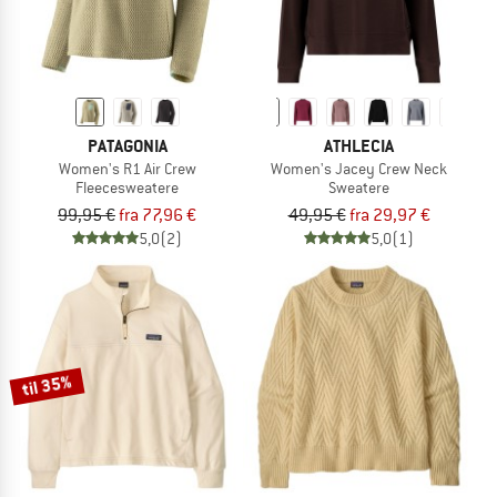
PATAGONIA
ATHLECIA
Women's R1 Air Crew
Women's Jacey Crew Neck
Fleecesweatere
Sweatere
99,95 €
fra 77,96 €
49,95 €
fra 29,97 €
5,0
(2)
5,0
(1)
til 35%