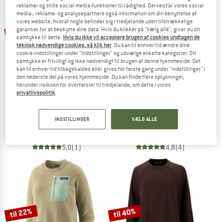
reklamer og stille social media-funktioner til rådighed. Derved får vores social
media-, reklame- og analysepartnere også information om din benyttelse af
TO THE SALE
vores website, hvoraf nogle befinder sig i tredjelande uden tilstrækkelige
til 25%
garantier for at beskytte dine data. Hvis du klikker på "Vælg alle", giver du dit
samtykke til dette.
Hvis du ikke vil acceptere brugen af cookies undtagen de
teknisk nødvendige cookies, så klik her
. Du kan til enhver tid ændre dine
cookie-indstillinger under "Indstillinger" og udvælge enkelte kategorier. Dit
samtykke er frivilligt og ikke nødvendigt til brugen af denne hjemmeside. Det
kan til enhver tid tilbagekaldes eller gives for første gang under "Indstillinger" i
den nederste del på vores hjemmeside. Du kan finde flere oplysninger,
herunder risikoen for overførsler til tredjelande, om dette i vores
privatlivspolitik
.
ARMEDANGELS
ELBSAND
Women's Frankaa Maarlen Bold
Women's Riane Sweatshirt
INDSTILLINGER
VÆLG ALLE
Sweatere
Sweatere
89,95 €
fra 67,46 €
56,95 €
5,0
(1)
4,8
(4)
til 22%
til 40%