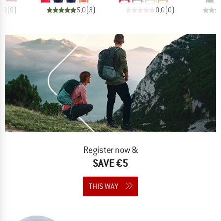
4,9
(
9
)
5,0
(
3
)
0,0
(
0
)
Register now &
SAVE €5
THIS WAY