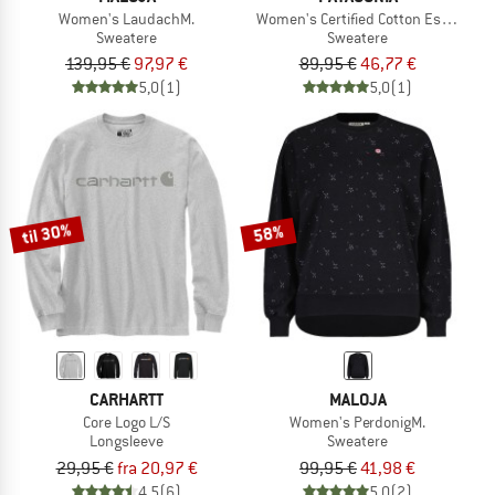
Women's LaudachM.
Women's Certified Cotton Essential 
Sweatere
Sweatere
139,95 €
97,97 €
89,95 €
46,77 €
5,0
(1)
5,0
(1)
til 30%
58%
CARHARTT
MALOJA
Core Logo L/S
Women's PerdonigM.
Longsleeve
Sweatere
29,95 €
fra 20,97 €
99,95 €
41,98 €
4,5
(6)
5,0
(2)