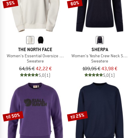
35%
60%
THE NORTH FACE
SHERPA
Women's Essential Oversize Crew
Women's Yeshe Crew Neck Sweater
Sweatere
Sweatere
64,95 €
42,22 €
109,95 €
43,98 €
5,0
(1)
5,0
(1)
til 50%
til 25%