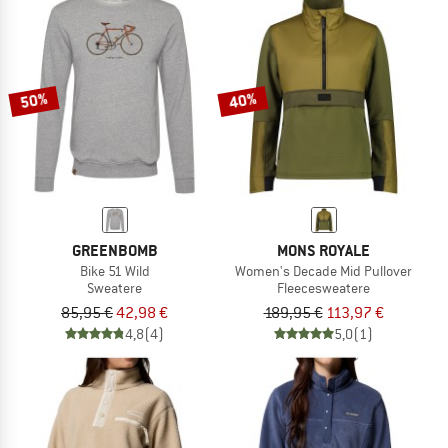
50%
40%
GREENBOMB
MONS ROYALE
Bike 51 Wild
Women's Decade Mid Pullover
Sweatere
Fleecesweatere
85,95 €
42,98 €
189,95 €
113,97 €
4,8
(4)
5,0
(1)