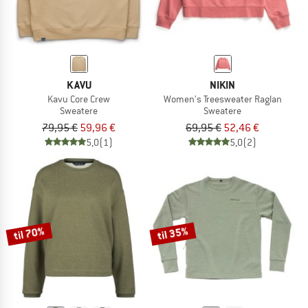
KAVU
NIKIN
Kavu Core Crew
Women's Treesweater Raglan
Sweatere
Sweatere
79,95 €
59,96 €
69,95 €
52,46 €
5,0
(1)
5,0
(2)
til 70%
til 35%