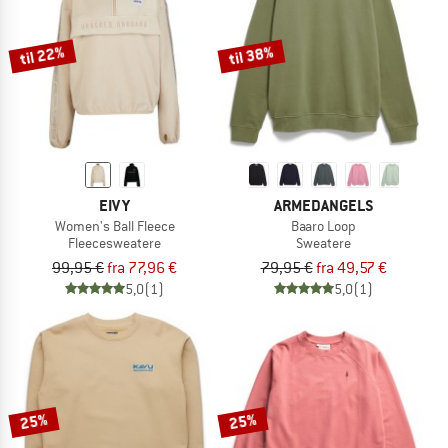
til 22%
til 38%
EIVY
ARMEDANGELS
Women's Ball Fleece
Baaro Loop
Fleecesweatere
Sweatere
99,95 €
fra 77,96 €
79,95 €
fra 49,57 €
5,0
(1)
5,0
(1)
25%
25%