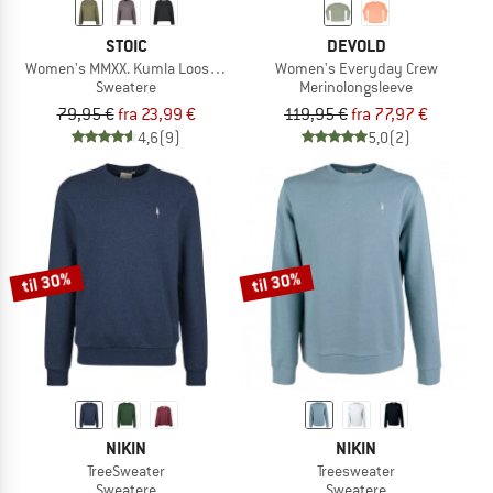
STOIC
DEVOLD
Women's MMXX. Kumla Loose Fit Crew Neck
Women's Everyday Crew
Sweatere
Merinolongsleeve
79,95 €
fra 23,99 €
119,95 €
fra 77,97 €
4,6
(9)
5,0
(2)
til 30%
til 30%
NIKIN
NIKIN
TreeSweater
Treesweater
Sweatere
Sweatere