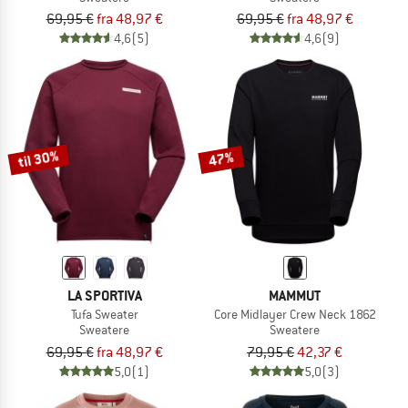
69,95 €
fra 48,97 €
69,95 €
fra 48,97 €
4,6
(5)
4,6
(9)
til 30%
47%
LA SPORTIVA
MAMMUT
Tufa Sweater
Core Midlayer Crew Neck 1862
Sweatere
Sweatere
69,95 €
fra 48,97 €
79,95 €
42,37 €
5,0
(1)
5,0
(3)