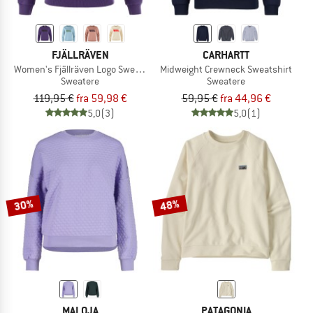
FJÄLLRÄVEN
CARHARTT
Women's Fjällräven Logo Sweater
Midweight Crewneck Sweatshirt
Sweatere
Sweatere
119,95 €
fra 59,98 €
59,95 €
fra 44,96 €
5,0
(3)
5,0
(1)
30%
48%
MALOJA
PATAGONIA