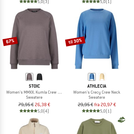
5,0
(3)
5,0
(1)
til 30%
67%
STOIC
ATHLECIA
Women's MMXX. Kumla Crew Neck
Women's Crecy Crew Neck
Sweatere
Sweatere
79,95 €
26,38 €
29,95 €
fra 20,97 €
5,0
(4)
5,0
(1)