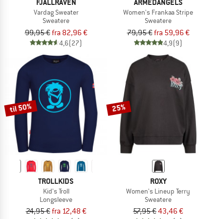
FJÄLLRÄVEN
ARMEDANGELS
Vardag Sweater
Women's Frankaa Stripe
Sweatere
Sweatere
99,95 €
fra 82,96 €
79,95 €
fra 59,96 €
4,6
(27)
4,9
(9)
til 50%
25%
TROLLKIDS
ROXY
Kid's Troll
Women's Lineup Terry
Longsleeve
Sweatere
24,95 €
fra 12,48 €
57,95 €
43,46 €