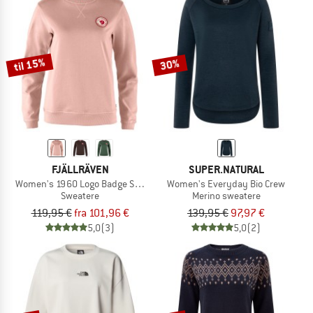
til 15%
30%
FJÄLLRÄVEN
SUPER.NATURAL
Women's 1960 Logo Badge Sweater
Women's Everyday Bio Crew
Sweatere
Merino sweatere
119,95 €
fra 101,96 €
139,95 €
97,97 €
5,0
(3)
5,0
(2)