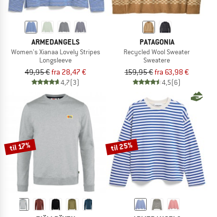
ARMEDANGELS
PATAGONIA
Women's Xianaa Lovely Stripes
Recycled Wool Sweater
Longsleeve
Sweatere
49,95 €
fra 28,47 €
159,95 €
fra 63,98 €
4,7
(3)
4,5
(6)
til 25%
til 17%