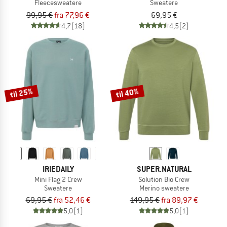
Fleecesweatere
Sweatere
99,95 €
fra 77,96 €
69,95 €
4,7
(18)
4,5
(2)
til 25%
til 40%
IRIEDAILY
SUPER.NATURAL
Mini Flag 2 Crew
Solution Bio Crew
Sweatere
Merino sweatere
69,95 €
fra 52,46 €
149,95 €
fra 89,97 €
5,0
(1)
5,0
(1)