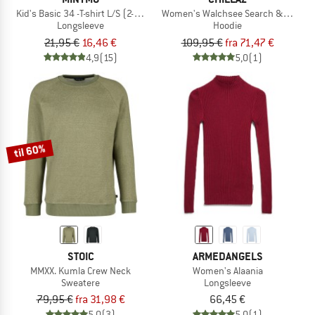
Kid's Basic 34 -T-shirt L/S (2-pack)
Women's Walchsee Search & Respec
Longsleeve
Hoodie
21,95 €
16,46 €
109,95 €
fra 71,47 €
4,9
(15)
5,0
(1)
til 60%
STOIC
ARMEDANGELS
MMXX. Kumla Crew Neck
Women's Alaania
Sweatere
Longsleeve
79,95 €
fra 31,98 €
66,45 €
5,0
(3)
5,0
(1)