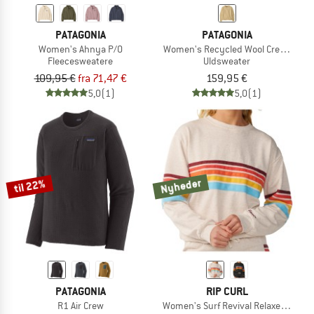
PATAGONIA
PATAGONIA
Women's Ahnya P/O
Women's Recycled Wool Crewneck 
Fleecesweatere
Uldsweater
109,95 €
fra 71,47 €
159,95 €
5,0
(1)
5,0
(1)
Nyheder
til 22%
PATAGONIA
RIP CURL
R1 Air Crew
Women's Surf Revival Relaxed Crew