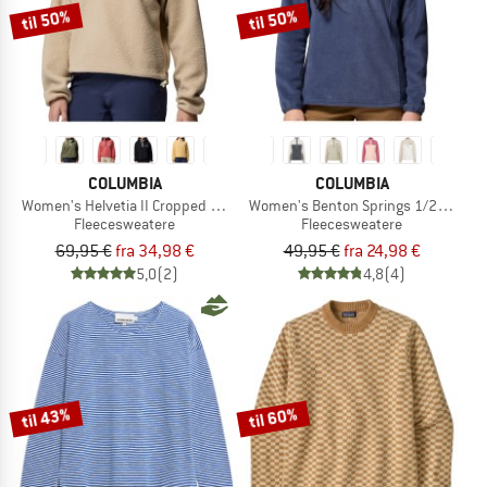
til 50%
til 50%
COLUMBIA
COLUMBIA
Women's Helvetia II Cropped Half Snap Fleece
Women's Benton Springs 1/2 Snap Pul
Fleecesweatere
Fleecesweatere
69,95 €
fra 34,98 €
49,95 €
fra 24,98 €
5,0
(2)
4,8
(4)
til 43%
til 60%