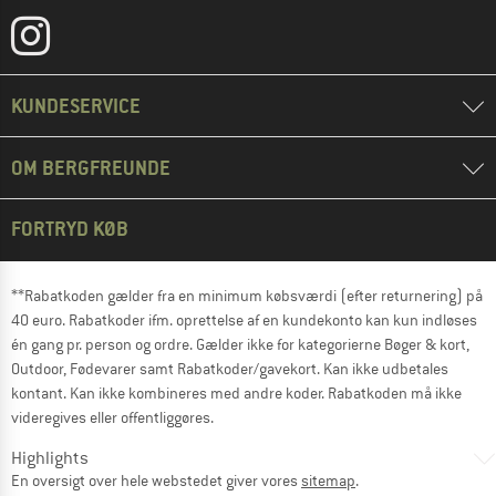
KUNDESERVICE
OM BERGFREUNDE
FORTRYD KØB
**Rabatkoden gælder fra en minimum købsværdi (efter returnering) på
40 euro. Rabatkoder ifm. oprettelse af en kundekonto kan kun indløses
én gang pr. person og ordre. Gælder ikke for kategorierne Bøger & kort,
Outdoor, Fødevarer samt Rabatkoder/gavekort. Kan ikke udbetales
kontant. Kan ikke kombineres med andre koder. Rabatkoden må ikke
videregives eller offentliggøres.
Highlights
En oversigt over hele webstedet giver vores
sitemap
.