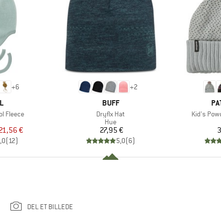
+
6
+
2
KE
MÆRKE
MÆ
L
BUFF
PA
Artikel
Artikel
l Fleece
Dryflx Hat
Kid's Pow
uktgruppe
Produktgruppe
Hue
is
dsat pris
Pris
21,56 €
27,95 €
3
,0
(
12
)
5,0
(
6
)
DEL ET BILLEDE