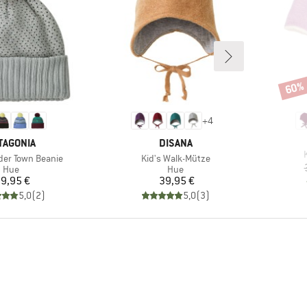
60%
Rabat
+
4
RKE
MÆRKE
TAGONIA
DISANA
A
Artikel
der Town Beanie
Kid's Walk-Mütze
Produktgruppe
Produktgruppe
Hue
Hue
Pris
Pris
9,95 €
39,95 €
5,0
(
2
)
5,0
(
3
)