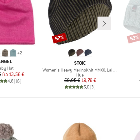
67%
63%
Rabat
Rabat
+
2
MÆRKE
ENGEL
MÆRKE
STOIC
tikel
aby Hat
Artikel
Women's Heavy MerinoKnit MMXX. Laisdalen Beanie
Pris
Nedsat pris
€
fra
13,56 €
Produktgruppe
Hue
Pris
Nedsat pris
59,95 €
19,78 €
4,8
(
16
)
5,0
(
3
)