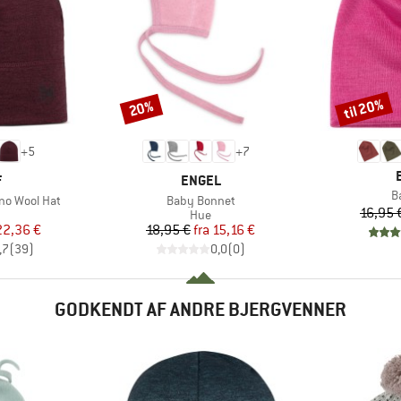
til 20%
20%
Rabat
Rabat
+
5
+
7
KE
MÆRKE
F
ENGEL
Ar
B
Artikel
no Wool Hat
Baby Bonnet
16,95 
uktgruppe
Produktgruppe
Hue
is
dsat pris
Pris
Nedsat pris
22,36 €
18,95 €
fra
15,16 €
,7
(
39
)
0,0
(
0
)
GODKENDT AF ANDRE BJERGVENNER