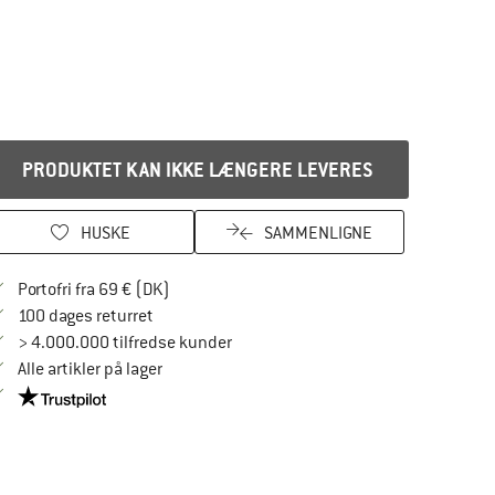
PRODUKTET KAN IKKE LÆNGERE LEVERES
HUSKE
SAMMENLIGNE
Find oplysninger om forsendelse her! Åbnes
Portofri fra 69 € (DK)
Gå til returretten her Åbnes i en infoboks
100 dages returret
> 4.000.000 tilfredse kunder
Alle artikler på lager
Vi er Trustpilot-certificeret - oplysningerne får du her