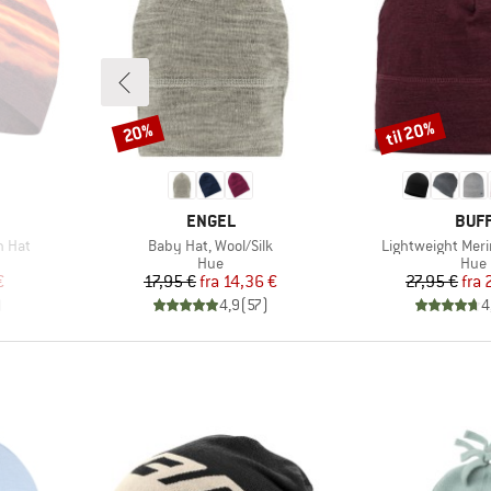
til 20%
20%
Rabat
Rabat
MÆRKE
MÆR
ENGEL
BUF
Artikel
Artikel
h Hat
Baby Hat, Wool/Silk
Lightweight Meri
ruppe
Produktgruppe
Prod
Hue
Hue
 pris
Pris
Nedsat pris
Pr
Ne
€
17,95 €
fra
14,36 €
27,95 €
fra
)
4,9
(
57
)
4