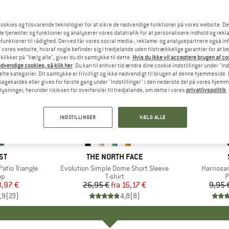
ookies og tilsvarende teknologier for at sikre de nødvendige funktioner på vores website. D
e tjenester og funktioner og analyserer vores datatrafik for at personalisere indhold og rekla
funktioner til rådighed. Derved får vores social media-, reklame- og analysepartnere også in
 vores website, hvoraf nogle befinder sig i tredjelande uden tilstrækkelige garantier for at b
 klikker på "Vælg alle", giver du dit samtykke til dette.
Hvis du ikke vil acceptere brugen af c
dvendige cookies, så klik her
. Du kan til enhver tid ændre dine cookie-indstillinger under "Ind
te kategorier. Dit samtykke er frivilligt og ikke nødvendigt til brugen af denne hjemmeside. D
lbagekaldes eller gives for første gang under "Indstillinger" i den nederste del på vores hjem
plysninger, herunder risikoen for overførsler til tredjelande, om dette i vores
privatlivspolitik
.
til 40%
57%
Rabat
Rabat
INDSTILLINGER
VÆLG ALLE
+
11
E
ST
MÆRKE
THE NORTH FACE
tio Triangle
Artikel
Evolution Simple Dome Short Sleeve
Artikel
Harnosan
tgruppe
op
Produktgruppe
T-shirt
P
P
is
dsat pris
3,97 €
26,95 €
fra
Pris
Nedsat pris
16,17 €
9,95 
,9
(
23
)
4,8
(
8
)