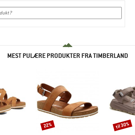
MEST PULÆRE PRODUKTER FRA TIMBERLAND
til 30%
22%
Rabat
Rabat