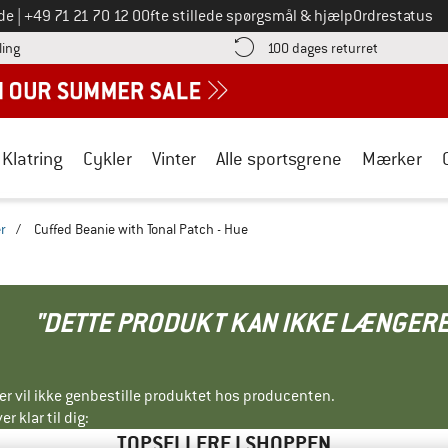
Ring til os på
de
|
+49 71 21 70 12 0
Ofte stillede spørgsmål & hjælp
Ordrestatus
Find betalingsoplysningerne her! Åbnes i en infoboks
Gå til retur
ling
100 dages returret
Klatring
Cykler
Vinter
Alle sportsgrene
Mærker
r
/
Cuffed Beanie with Tonal Patch - Hue
"DETTE PRODUKT KAN IKKE LÆNGERE
ller vil ikke genbestille produktet hos producenten.
r klar til dig:
TOPSELLERE I SHOPPEN