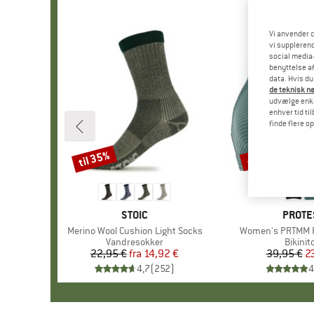
Vi anvender c
vi supplerend
social media-
benyttelse af
data. Hvis du
de teknisk nø
udvælge enkel
enhver tid ti
finde flere o
til 35%
40%
Rabat
Rabat
MÆRKE
STOIC
MÆRK
PROTE
Artikel
Merino Wool Cushion Light Socks
Artikel
Women's PRTMM Pa
Produktgruppe
Vandresokker
Produk
Bikinit
22,95 €
fra
Pris
Nedsat pris
14,92 €
39,95 €
Pr
Ne
2
4,7
(
252
)
4