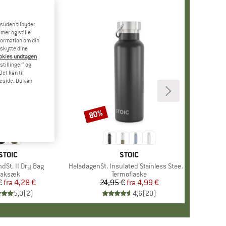
esuden tilbyder
mer og stille
formation om din
eskytte dine
ookies undtagen
stillinger" og
et kan til
meside. Du kan
80%
Rabat
MÆRKE
STOIC
MÆRKE
STOIC
dSt. II Dry Bag
Artikel
HeladagenSt. Insulated Stainless Steel Bottle 500
roduktgruppe
aksæk
Produktgruppe
Termoflaske
€
fra
Pris
Nedsat pris
4,28 €
24,95 €
fra
Pris
Nedsat pris
4,99 €
5,0
(
2
)
4,6
(
20
)