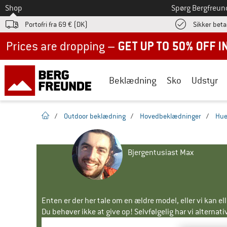
Til
Shop
Spørg Bergfreun
Portofri fra 69 € (DK)
Sikker beta
Up to 50% off now in our summer sale
Beklædning
Sko
Udstyr
Hjemmeside
/
Outdoor beklædning
/
Hovedbeklædninger
/
Hue
Bjergentusiast Max
Enten er der her tale om en ældre model, eller vi kan e
Du behøver ikke at give op! Selvfølgelig har vi alternative