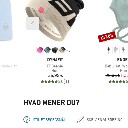
til 20%
Rabat
+
3
MÆRKE
MÆR
DYNAFIT
ENGE
Artikel
Artikel
rsible Hat
FT Beanie
Baby Hat, Woo
ruppe
Produktgruppe
Prod
Hue
Hue
Pris
Pr
Ne
36,95 €
26,95 €
fra
)
5,0
(
1
)
5
HVAD MENER DU?
STIL ET SPØRGSMÅL
SKRIV EN VURDERING