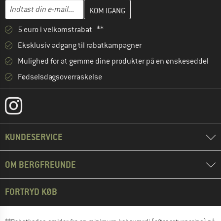
Indtast din e-mailadresse her, og opret i næste trin din kundekon
E-mail-adresse
5 euro i velkomstrabat **
Eksklusiv adgang til rabatkampagner
Mulighed for at gemme dine produkter på en ønskeseddel
Fødselsdagsoverraskelse
KUNDESERVICE
OM BERGFREUNDE
FORTRYD KØB