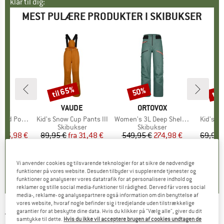
klar til dig:
MEST PULÆRE PRODUKTER I SKIBUKSER
til 65%
til
50%
Rabat
Rabat
Raba
NIA
MÆRKE
VAUDE
MÆRKE
ORTOVOX
MÆ
TR
r Town Pants
Artikel
Kid's Snow Cup Pants III
Artikel
Women's 3L Deep Shell Pants
Artikel
Kid's N
tgruppe
ser
Produktgruppe
Skibukser
Produktgruppe
Skibukser
P
Sk
is
dsat pris
115,98 €
89,95 €
fra
Pris
Nedsat pris
31,48 €
549,95 €
Pris
Nedsat pris
274,98 €
69,95 
+
5
0,0
(
0
)
4,8
(
26
)
3,8
(
5
)
Vi anvender cookies og tilsvarende teknologier for at sikre de nødvendige
funktioner på vores website. Desuden tilbyder vi supplerende tjenester og
funktioner og analyserer vores datatrafik for at personalisere indhold og
reklamer og stille social media-funktioner til rådighed. Derved får vores social
media-, reklame- og analysepartnere også information om din benyttelse af
vores website, hvoraf nogle befinder sig i tredjelande uden tilstrækkelige
garantier for at beskytte dine data. Hvis du klikker på "Vælg alle", giver du dit
THE NORTH FACE
-
Women's Summit
samtykke til dette.
Hvis du ikke vil acceptere brugen af cookies undtagen de