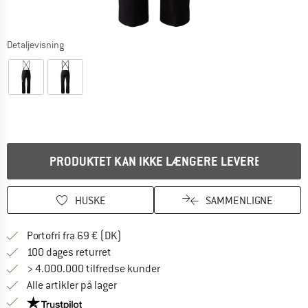
Detaljevisning
PRODUKTET KAN IKKE LÆNGERE LEVERES
HUSKE
SAMMENLIGNE
Find oplysninger om forsendelse her! Åb
Portofri fra 69 € (DK)
Gå til returretten her Åbnes i en infoboks
100 dages returret
> 4.000.000 tilfredse kunder
Alle artikler på lager
Vi er Trustpilot-certificeret - oplysningerne får du