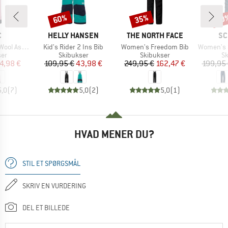
60%
35%
70
Rabat
Rabat
Raba
KE
MÆRKE
MÆRKE
MÆ
C
HELLY HANSEN
THE NORTH FACE
SC
Artikel
Artikel
Artikel
St. Ski Pants
Kid's Rider 2 Ins Bib
Women's Freedom Bib
Women's Ski
tgruppe
Produktgruppe
Produktgruppe
Pr
ser
Skibukser
Skibukser
Sk
is
dsat pris
Pris
Nedsat pris
Pris
Nedsat pris
4,98 €
109,95 €
43,98 €
249,95 €
162,47 €
199,95
5,0
(
7
)
5,0
(
2
)
5,0
(
1
)
HVAD MENER DU?
STIL ET SPØRGSMÅL
SKRIV EN VURDERING
DEL ET BILLEDE