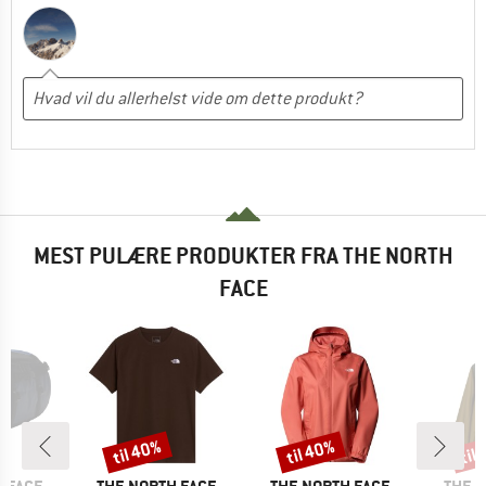
MEST PULÆRE PRODUKTER FRA THE NORTH
FACE
til 40%
til 40%
til
Rabat
Rabat
Raba
MÆRKE
MÆRKE
MÆRK