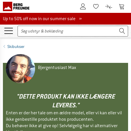
Til kundekontoen
Til 
Til huskesedlen.
Til produk
Up to 50% off now in our summer sale
Up to 50% off now in our summer sale »
Skibukser
Bjergentusiast Max
"DETTE PRODUKT KAN IKKE LÆNGERE
LEVERES."
Enten er der her tale om en ældre model, eller vi kan eller vil
ikke genbestille produktet hos producenten.
Du behøver ikke at give op! Selvfølgelig har vi alternativer