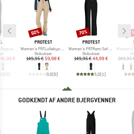
til
60%
70%
Rabat
Rabat
Raba
E
MÆRKE
MÆRKE
LL
PROTEST
PROTEST
Artikel
Artikel
Artikel
 Snow Pants
Women's PRTLullabyos Snowpants
Women's PRTRami Softshell Snowpants
Women's Pan
tgruppe
Produktgruppe
Produktgruppe
Pr
ser
Skibukser
Skibukser
Sk
is
dsat pris
Pris
Nedsat pris
Pris
Nedsat pris
41,99 €
149,95 €
59,98 €
149,95 €
44,99 €
249,95 
0,0
(
0
)
0,0
(
0
)
5,0
(
1
)
GODKENDT AF ANDRE BJERGVENNER