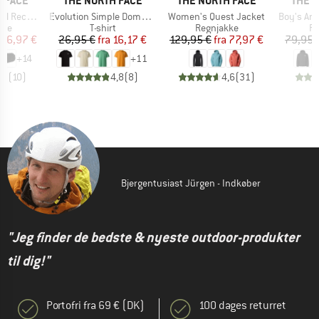
 FACE
THE NORTH FACE
THE NORTH FACE
THE 
Artikel
Artikel
Artikel
led Small
Evolution Simple Dome Short Sleeve
Women's Quest Jacket
Boy's Ant
gruppe
Produktgruppe
Produktgruppe
Pr
ske
T-shirt
Regnjakke
Re
is
dsat pris
Pris
Nedsat pris
Pris
Nedsat pris
86,97 €
26,95 €
fra
16,17 €
129,95 €
fra
77,97 €
79,95 
+
14
+
11
,9
(
10
)
4,8
(
8
)
4,6
(
31
)
Bjergentusiast Jürgen - Indkøber
"Jeg finder de bedste & nyeste outdoor-produkter
til dig!"
Portofri fra 69 € (DK)
100 dages returret