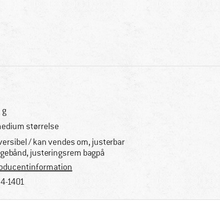
 g
medium størrelse
versibel / kan vendes om, justerbar
gebånd, justeringsrem bagpå
oducentinformation
4-1401