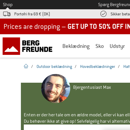
Til
Shop
Spørg Bergfreun
Portofri fra 69 € (DK)
Sikker beta
Up to 50% off now in our summer sale
Beklædning
Sko
Udstyr
Hjemmeside
/
Outdoor beklædning
/
Hovedbeklædninger
/
Hat
Bjergentusiast Max
Enten er der her tale om en ældre model, eller vi kan e
Du behøver ikke at give op! Selvfølgelig har vi alternative