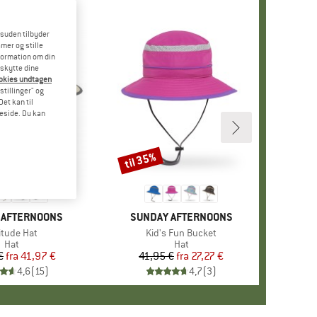
esuden tilbyder
mer og stille
formation om din
eskytte dine
ookies undtagen
stillinger" og
et kan til
meside. Du kan
til 35%
Rabat
 AFTERNOONS
MÆRKE
SUNDAY AFTERNOONS
ikel
itude Hat
Artikel
Kid's Fun Bucket
Produktgruppe
Hat
Produktgruppe
Hat
€
fra
Pris
Nedsat pris
41,97 €
41,95 €
fra
Pris
Nedsat pris
27,27 €
4,6
(
15
)
4,7
(
3
)