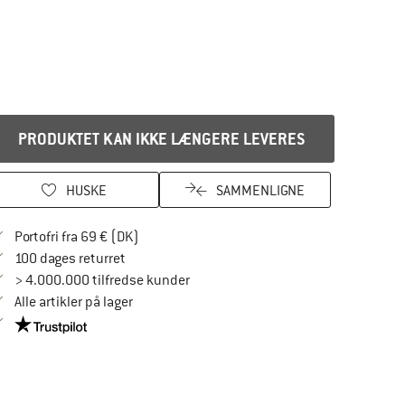
PRODUKTET KAN IKKE LÆNGERE LEVERES
HUSKE
SAMMENLIGNE
Find oplysninger om forsendelse her! Åbnes
Portofri fra 69 € (DK)
Gå til returretten her Åbnes i en infoboks
100 dages returret
> 4.000.000 tilfredse kunder
Alle artikler på lager
Vi er Trustpilot-certificeret - oplysningerne får du her