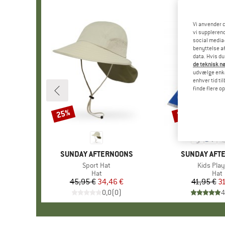
Vi anvender c
vi supplerend
social media-
benyttelse af
data. Hvis du
de teknisk nø
udvælge enkel
enhver tid ti
finde flere o
25%
25%
Rabat
Rabat
MÆRKE
SUNDAY AFTERNOONS
MÆRKE
SUNDAY AFT
Artikel
Sport Hat
Artikel
Kids Play
Produktgruppe
Hat
Pro
Hat
45,95 €
Pris
Nedsat pris
34,46 €
41,95 €
Pr
Ne
31
0,0
(
0
)
4