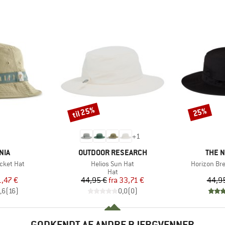
til 25%
25%
Rabat
Rabat
+
1
MÆRKE
MÆRK
NIA
OUTDOOR RESEARCH
THE 
Artikel
Artikel
cket Hat
Helios Sun Hat
Horizon Br
duktgruppe
Produktgruppe
Hat
is
dsat pris
Pris
Nedsat pris
1,47 €
44,95 €
fra
33,71 €
44,9
,6
(
16
)
0,0
(
0
)
GODKENDT AF ANDRE BJERGVENNER