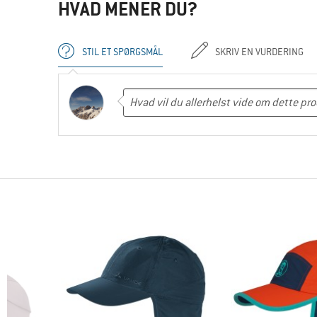
HVAD MENER DU?
STIL ET SPØRGSMÅL
SKRIV EN VURDERING