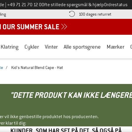
Ring til os på
de
|
+49 71 21 70 12 0
Ofte stillede spørgsmål & hjælp
Ordrestatus
Find betalingsoplysningerne her! Åbnes i en infoboks
Gå til retur
ling
100 dages returret
Klatring
Cykler
Vinter
Alle sportsgrene
Mærker
te
/
Kid's Natural Blend Cape - Hat
"DETTE PRODUKT KAN IKKE LÆNGERE
ller vil ikke genbestille produktet hos producenten.
r klar til dig:
KUNDER, SOM HAR SET PÅ DET, SÅ OGSÅ PÅ