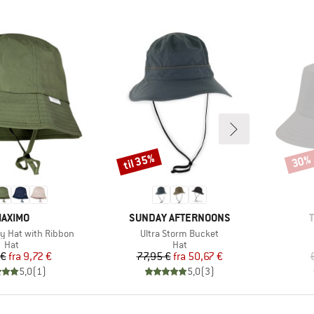
til 35%
30%
Rabat
Rabat
ÆRKE
MÆRKE
AXIMO
SUNDAY AFTERNOONS
Artikel
oy Hat with Ribbon
Ultra Storm Bucket
Produktgruppe
Produktgruppe
Hat
Hat
Pris
Nedsat pris
Pris
Nedsat pris
 €
fra
9,72 €
77,95 €
fra
50,67 €
5,0
(
1
)
5,0
(
3
)