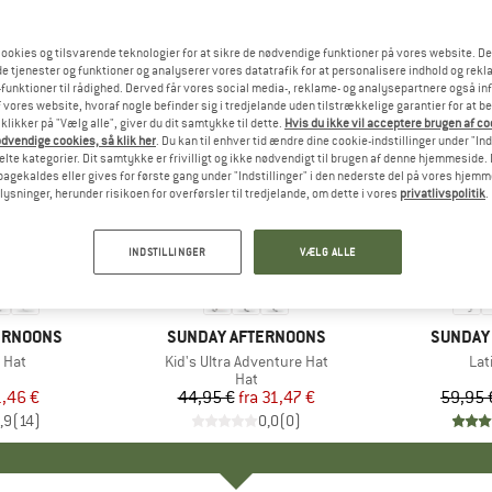
ookies og tilsvarende teknologier for at sikre de nødvendige funktioner på vores website. D
e tjenester og funktioner og analyserer vores datatrafik for at personalisere indhold og rekla
funktioner til rådighed. Derved får vores social media-, reklame- og analysepartnere også in
 vores website, hvoraf nogle befinder sig i tredjelande uden tilstrækkelige garantier for at b
 klikker på "Vælg alle", giver du dit samtykke til dette.
Hvis du ikke vil acceptere brugen af c
dvendige cookies, så klik her
. Du kan til enhver tid ændre dine cookie-indstillinger under "Ind
te kategorier. Dit samtykke er frivilligt og ikke nødvendigt til brugen af denne hjemmeside. D
lbagekaldes eller gives for første gang under "Indstillinger" i den nederste del på vores hjem
plysninger, herunder risikoen for overførsler til tredjelande, om dette i vores
privatlivspolitik
.
til 30%
til 30%
Rabat
Rabat
INDSTILLINGER
VÆLG ALLE
ERNOONS
MÆRKE
SUNDAY AFTERNOONS
MÆRKE
SUNDAY
 Hat
Artikel
Kid's Ultra Adventure Hat
Art
Lat
duktgruppe
Produktgruppe
Hat
is
dsat pris
,46 €
44,95 €
fra
Pris
Nedsat pris
31,47 €
59,95 
,9
(
14
)
0,0
(
0
)