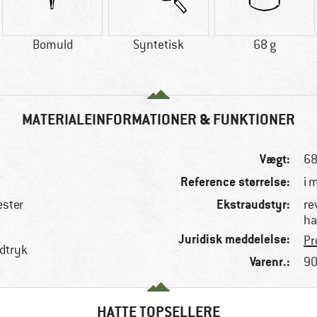
Bomuld
Syntetisk
68 g
MATERIALEINFORMATIONER & FUNKTIONER
Vægt:
68
Reference størrelse:
i 
Ekstraudstyr:
ester
re
ha
Juridisk meddelelse:
Pr
dtryk
Varenr.:
90
HATTE TOPSELLERE