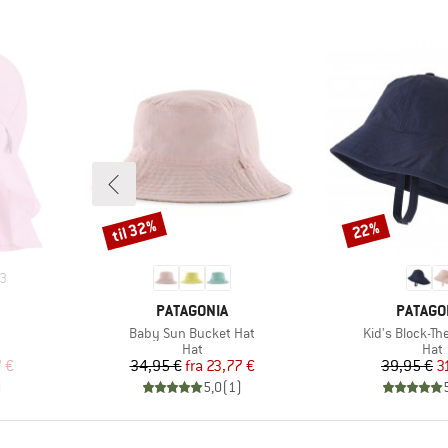
til 32%
22%
Rabat
Rabat
3
MÆRKE
MÆRKE
PATAGONIA
PATAGO
Artikel
Artikel
Baby Sun Bucket Hat
Kid's Block-Th
ruppe
Produktgruppe
Pro
Hat
Hat
 pris
Pris
Nedsat pris
Pr
Ne
 €
34,95 €
fra
23,77 €
39,95 €
3
)
5,0
(
1
)