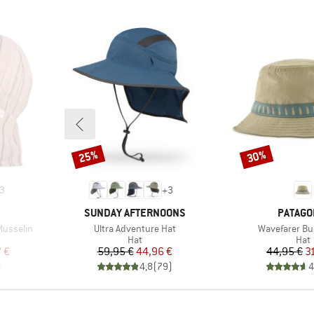
25%
30%
Rabat
Rabat
3
+
3
MÆRKE
MÆRKE
SUNDAY AFTERNOONS
PATAGO
Artikel
Artikel
Musselin
Ultra Adventure Hat
Wavefarer Bu
ruppe
Produktgruppe
Pro
Hat
Hat
 pris
Pris
Nedsat pris
Pr
Ne
 €
59,95 €
44,96 €
44,95 €
3
)
4,8
(
79
)
4