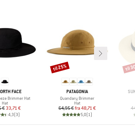
til 25%
til 
Rabat
Rabat
E
MÆRKE
MÆ
NORTH FACE
PATAGONIA
SU
Artikel
eeze Brimmer Hat
Quandary Brimmer
Produktgruppe
Produktgruppe
Hat
Hat
Pris
Nedsat pris
Pris
Nedsat pris
5 €
33,71 €
64,95 €
fra
48,71 €
4
4,3
(
3
)
5,0
(
1
)