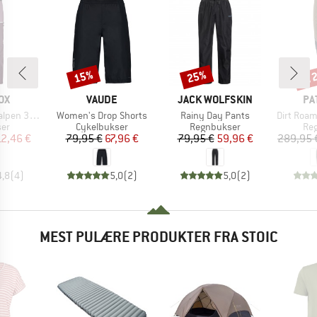
til
15%
25%
Rabat
Rabat
Raba
E
MÆRKE
MÆRKE
MÆ
OX
VAUDE
JACK WOLFSKIN
PA
Artikel
Artikel
Artikel
 3L Pants
Women's Drop Shorts
Rainy Day Pants
Dirt Roa
tgruppe
Produktgruppe
Produktgruppe
Pro
ser
Cykelbukser
Regnbukser
Re
is
dsat pris
Pris
Nedsat pris
Pris
Nedsat pris
12,46 €
79,95 €
67,96 €
79,95 €
59,96 €
289,95 
4,8
(
4
)
5,0
(
2
)
5,0
(
2
)
MEST PULÆRE PRODUKTER FRA STOIC