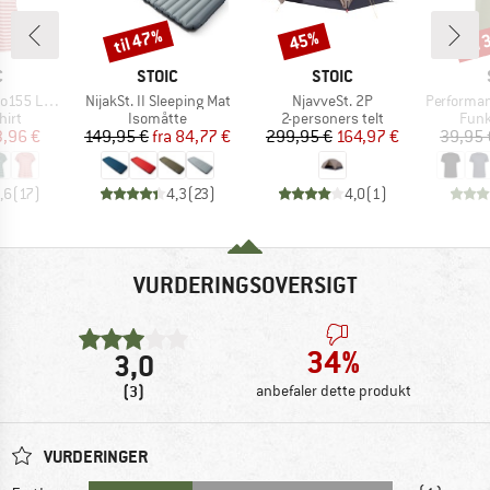
til 47%
til
45%
Rabat
Rabat
Raba
KE
MÆRKE
MÆRKE
C
STOIC
STOIC
Artikel
Artikel
Artikel
e Shirt Striped
NijakSt. II Sleeping Mat
NjavveSt. 2P
PerformanceMerin
gruppe
Produktgruppe
Produktgruppe
Prod
hirt
Isomåtte
2-personers telt
Funk
is
dsat pris
Pris
Nedsat pris
Pris
Nedsat pris
3,96 €
149,95 €
fra
84,77 €
299,95 €
164,97 €
39,95 
,6
(
17
)
4,3
(
23
)
4,0
(
1
)
VURDERINGSOVERSIGT
34%
3,0
(3)
anbefaler dette produkt
VURDERINGER