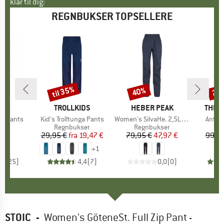
klar til dig:
REGNBUKSER TOPSELLERE
til 35%
40%
20
Rabat
Rabat
Raba
NIA
MÆRKE
TROLLKIDS
MÆRKE
HEBER PEAK
MÆR
THE 
3L Pants
Artikel
Kid's Trolltunga Pants
Artikel
Women's SilvaHe. 2,5L Rain Pants
Artikel
Antor
gruppe
ser
Produktgruppe
Regnbukser
Produktgruppe
Regnbukser
Pr
Re
5 €
is
29,95 €
fra
Pris
Nedsat pris
19,47 €
79,95 €
Pris
Nedsat pris
47,97 €
99,95
+
1
,8
(
25
)
4,4
(
7
)
0,0
(
0
)
STOIC
-
Women's GöteneSt. Full Zip Pant -