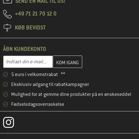
SEND EN MAIL TIL OS!
+49 71 21 70 12 0
KØB BEVIDST
ÅBN KUNDEKONTO
Indtast din e-mailadresse her, og opret i næste trin din kundekon
E-mail-adresse
5 euro i velkomstrabat **
Eksklusiv adgang til rabatkampagner
Mulighed for at gemme dine produkter på en ønskeseddel
Fødselsdagsoverraskelse