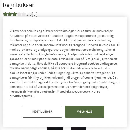
Regnbukser
3,0
(3)
Vi anvender cookies og tilsvarende teknologier for at sikre de nødvendige
funktioner på vores website. Desuden tilbyder vi supplerende tjenester og
funktioner og analyserer vores datatrafik for at personalisere indhold og
reklamer og stille social media-funktioner til rådighed. Derved får vores social
media-, reklame- og analysepartnere også information om din benyttelse af
vores website, hvoraf nogle befinder sig i tredjelande uden tilstrækkelige
garantier for at beskytte dine data. Hvis du klikker på "Vælg alle", giver du dit
samtykke til dette.
Hvis du ikke vil acceptere brugen af cookies undtagen de
teknisk nødvendige cookies, så klik her
. Du kan til enhver tid ændre dine
cookie-indstillinger under "Indstillinger" og udvælge enkelte kategorier. Dit
samtykke er frivilligt og ikke nødvendigt til brugen af denne hjemmeside. Det
kan til enhver tid tilbagekaldes eller gives for første gang under "Indstillinger" i
den nederste del på vores hjemmeside. Du kan finde flere oplysninger,
herunder risikoen for overførsler til tredjelande, om dette i vores
privatlivspolitik
.
INDSTILLINGER
VÆLG ALLE