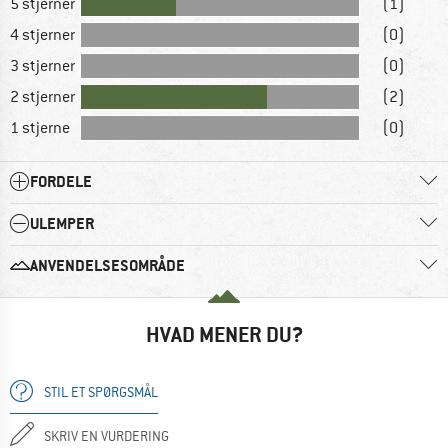
5 stjerner
(1)
4 stjerner
(0)
3 stjerner
(0)
2 stjerner
(2)
1 stjerne
(0)
FORDELE
ULEMPER
ANVENDELSESOMRÅDE
HVAD MENER DU?
STIL ET SPØRGSMÅL
SKRIV EN VURDERING