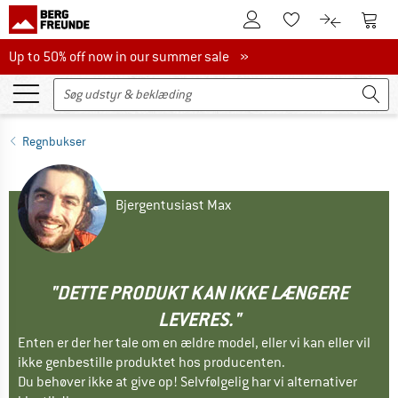
Til kundekontoen
Til 
Til huskesedlen.
Til produk
Up to 50% off now in our summer sale
Up to 50% off now in our summer sale »
Regnbukser
Bjergentusiast Max
"DETTE PRODUKT KAN IKKE LÆNGERE
LEVERES."
Enten er der her tale om en ældre model, eller vi kan eller vil
ikke genbestille produktet hos producenten.
Du behøver ikke at give op! Selvfølgelig har vi alternativer