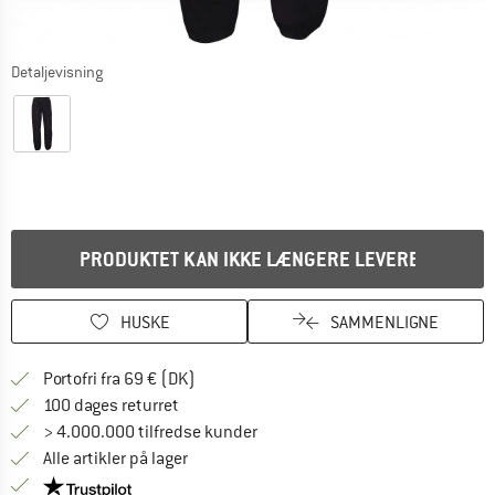
Detaljevisning
PRODUKTET KAN IKKE LÆNGERE LEVERES
HUSKE
SAMMENLIGNE
Find oplysninger om forsendelse her! Åb
Portofri fra 69 € (DK)
Gå til returretten her Åbnes i en infoboks
100 dages returret
> 4.000.000 tilfredse kunder
Alle artikler på lager
Vi er Trustpilot-certificeret - oplysningerne får du