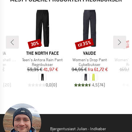
til 35%
30%
35
Rabat
Rabat
Raba
MÆRKE
MÆRKE
NIA
THE NORTH FACE
VAUDE
Artikel
Artikel
Artikel
 3L Pants
Teen's Antora Rain Pant
Women's Drop Pant
Women's KalmarSt. 3
gruppe
Produktgruppe
Produktgruppe
Pro
ser
Regnbukser
Cykelbukser
Re
is
Pris
Nedsat pris
Pris
Nedsat pris
5 €
59,95 €
41,97 €
94,95 €
fra
61,72 €
169,9
,7
(
20
)
0,0
(
0
)
4,5
(
74
)
Bjergentusiast Julian - Indkøber