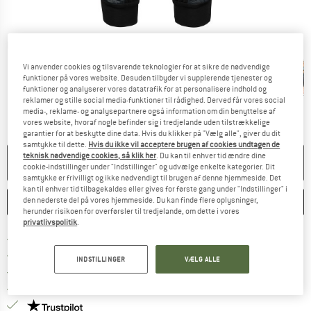
Detaljevisning
Vi anvender cookies og tilsvarende teknologier for at sikre de nødvendige
funktioner på vores website. Desuden tilbyder vi supplerende tjenester og
funktioner og analyserer vores datatrafik for at personalisere indhold og
reklamer og stille social media-funktioner til rådighed. Derved får vores social
media-, reklame- og analysepartnere også information om din benyttelse af
vores website, hvoraf nogle befinder sig i tredjelande uden tilstrækkelige
garantier for at beskytte dine data. Hvis du klikker på "Vælg alle", giver du dit
samtykke til dette.
Hvis du ikke vil acceptere brugen af cookies undtagen de
teknisk nødvendige cookies, så klik her
. Du kan til enhver tid ændre dine
PRODUKTET KAN IKKE LÆNGERE LEVERES
cookie-indstillinger under "Indstillinger" og udvælge enkelte kategorier. Dit
samtykke er frivilligt og ikke nødvendigt til brugen af denne hjemmeside. Det
kan til enhver tid tilbagekaldes eller gives for første gang under "Indstillinger" i
den nederste del på vores hjemmeside. Du kan finde flere oplysninger,
HUSKE
SAMMENLIGNE
herunder risikoen for overførsler til tredjelande, om dette i vores
privatlivspolitik
.
Find oplysninger om forsendelse her! Åb
Portofri fra 69 € (DK)
Gå til returretten her Åbnes i en infoboks
100 dages returret
INDSTILLINGER
VÆLG ALLE
> 4.000.000 tilfredse kunder
Alle artikler på lager
Vi er Trustpilot-certificeret - oplysningerne får du