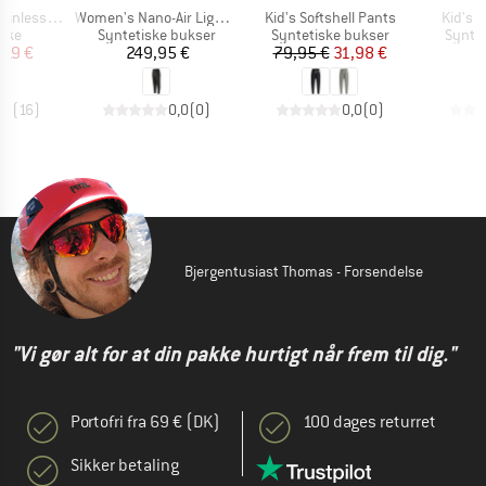
Artikel
Artikel
Artikel
l Bottle 500ml
Women's Nano-Air Light Bottoms
Kid's Softshell Pants
Kid's 
gruppe
Produktgruppe
Produktgruppe
Produ
aske
Syntetiske bukser
Syntetiske bukser
Syntet
is
dsat pris
Pris
Pris
Nedsat pris
,19 €
249,95 €
79,95 €
31,98 €
6
,2
(
16
)
0,0
(
0
)
0,0
(
0
)
Bjergentusiast Thomas - Forsendelse
"Vi gør alt for at din pakke hurtigt når frem til dig."
Portofri fra 69 € (DK)
100 dages returret
Sikker betaling