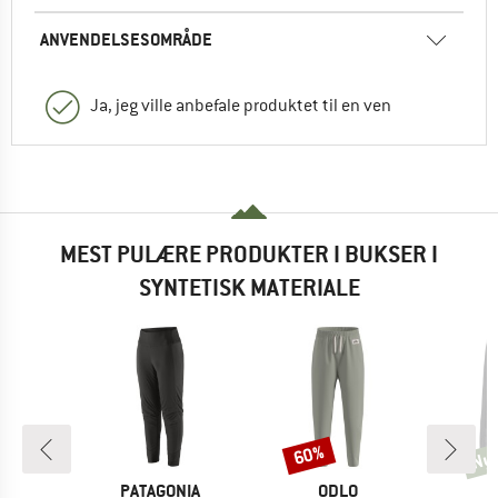
ANVENDELSESOMRÅDE
Ja, jeg ville anbefale produktet til en ven
MEST PULÆRE PRODUKTER I BUKSER I
SYNTETISK MATERIALE
Ny
60%
Rabat
Nyh
KE
MÆRKE
MÆRKE
C
PATAGONIA
ODLO