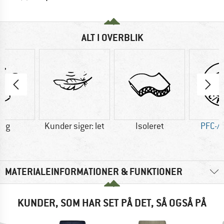
ALT I OVERBLIK
4 g
Kunder siger: let
Isoleret
PFC-/P
MATERIALEINFORMATIONER & FUNKTIONER
KUNDER, SOM HAR SET PÅ DET, SÅ OGSÅ PÅ