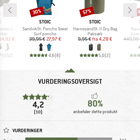
til
30%
57%
Rabat
Rabat
Raba
KE
MÆRKE
MÆRKE
C
STOIC
STOIC
Artikel
Artikel
Artik
ight Socks
SandvikSt. Poncho Towel
HarnosandSt. II Dry Bag
Njav
ruppe
Produktgruppe
Produktgruppe
Prod
kker
Surf poncho
Paksæk
2-per
is
dsat pris
Pris
Nedsat pris
Pris
Nedsat pris
14,92 €
39,95 €
27,97 €
9,95 €
fra
4,28 €
449,95 
7
(
252
)
4,6
(
8
)
5,0
(
2
)
VURDERINGSOVERSIGT
80%
4,2
(10)
anbefaler dette produkt
VURDERINGER