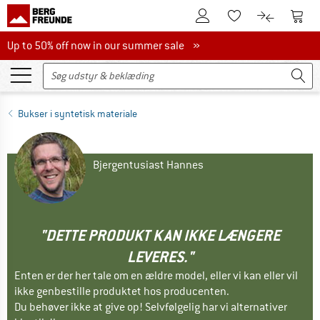
Til kundekontoen
Til 
Til huskesedlen.
Til produk
Up to 50% off now in our summer sale
Up to 50% off now in our summer sale »
Bukser i syntetisk materiale
Bjergentusiast Hannes
"DETTE PRODUKT KAN IKKE LÆNGERE
LEVERES."
Enten er der her tale om en ældre model, eller vi kan eller vil
ikke genbestille produktet hos producenten.
Du behøver ikke at give op! Selvfølgelig har vi alternativer