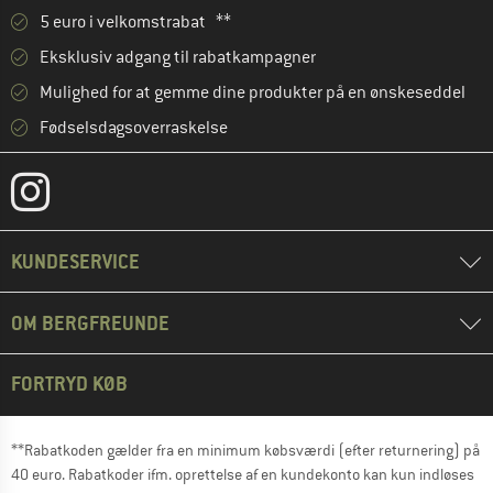
5 euro i velkomstrabat **
Eksklusiv adgang til rabatkampagner
Mulighed for at gemme dine produkter på en ønskeseddel
Fødselsdagsoverraskelse
KUNDESERVICE
OM BERGFREUNDE
FORTRYD KØB
**Rabatkoden gælder fra en minimum købsværdi (efter returnering) på
40 euro. Rabatkoder ifm. oprettelse af en kundekonto kan kun indløses