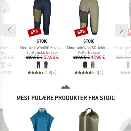
til
55%
60%
Rabat
Rabat
Raba
KE
MÆRKE
MÆRKE
C
STOIC
STOIC
Artikel
Artikel
Artikel
-Shirt Lines
MountainWool60 KilvoSt. II Padded 3/4 Pants
MountainWool60 JokkmokkSt. Padded 3/4 Pants
MountainWool60 J
gruppe
Produktgruppe
Produktgruppe
Pro
hirt
Syntetiske bukser
Vinterbukser
Vin
is
dsat pris
Pris
Nedsat pris
Pris
Nedsat pris
63,96 €
119,95 €
53,98 €
119,95 €
47,98 €
139,95
+
4
,7
(
24
)
4,3
(
4
)
5,0
(
4
)
MEST PULÆRE PRODUKTER FRA STOIC