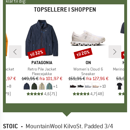
klar til dig:
TOPSELLERE I SHOPPEN
til 32%
til 20%
til
Rabat
Rabat
Raba
NIA
MÆRKE
PATAGONIA
MÆRKE
ON
MÆ
HEB
3L Jacket
Artikel
Retro Pile Jacket
Artikel
Women's Cloud 6
Artikel
MerinoMix150 Pi
tgruppe
kke
Produktgruppe
Fleecejakke
Produktgruppe
Sneaker
Pr
Mer
is
dsat pris
139,97 €
149,95 €
fra
Pris
Nedsat pris
101,97 €
159,95 €
fra
Pris
Nedsat pris
127,96 €
59,95 
+
8
+
1
+
10
,7
(
79
)
4,6
(
71
)
4,7
(
48
)
STOIC
-
MountainWool KilvoSt. Padded 3/4