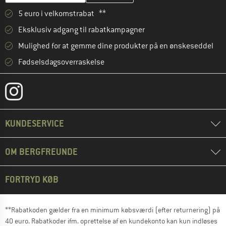
5 euro i velkomstrabat **
Eksklusiv adgang til rabatkampagner
Mulighed for at gemme dine produkter på en ønskeseddel
Fødselsdagsoverraskelse
KUNDESERVICE
OM BERGFREUNDE
FORTRYD KØB
**Rabatkoden gælder fra en minimum købsværdi (efter returnering) på
40 euro. Rabatkoder ifm. oprettelse af en kundekonto kan kun indløses