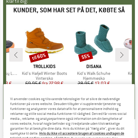
klar til dig:
KUNDER, SOM HAR SET PÅ DET, KØBTE SÅ
til 60%
55%
Rabat
Rabat
E
ARD
MÆRKE
TROLLKIDS
MÆRKE
DISANA
M
SU
cky Lamb
Artikel
Kid's Hafjell Winter Boots
Artikel
Kid's Walk-Schuhe
Artike
Kid's
tgruppe
ko
Produktgruppe
Vintersko
Produktgruppe
Hjemmesko
Pr
Hj
is
dsat pris
0,48 €
69,95 €
fra
Pris
Nedsat pris
27,98 €
28,95 €
Pris
Nedsat pris
13,03 €
fra
+
12
+
3
0,0
(
0
)
4,5
(
25
)
0,0
(
0
)
Vi anvender cookies og tilsvarende teknologier for at sikre de nødvendige
funktioner på vores website. Desuden tilbyder vi supplerende tjenester og
funktioner og analyserer vores datatrafik for at personalisere indhold og
reklamer og stille social media-funktioner til rådighed. Derved får vores social
media-, reklame- og analysepartnere også information om din benyttelse af
vores website, hvoraf nogle befinder sig i tredjelande uden tilstrækkelige
garantier for at beskytte dine data. Hvis du klikker på "Vælg alle", giver du dit
STERNTALER
-
Kids' Wool Tile-Print Slippers -
samtykke til dette.
Hvis du ikke vil acceptere brugen af cookies undtagen de