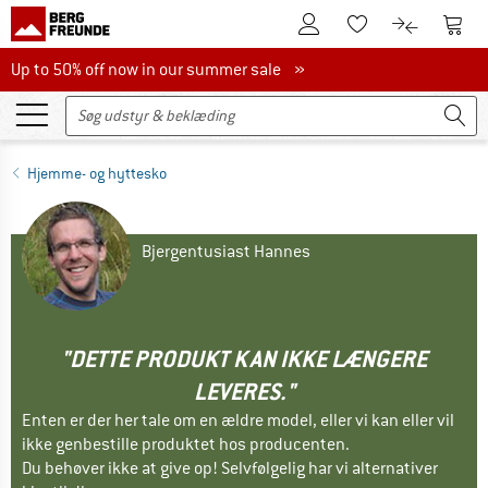
Til kundekontoen
Til 
Til huskesedlen.
Til produk
Up to 50% off now in our summer sale
Up to 50% off now in our summer sale »
Hjemme- og hyttesko
Bjergentusiast Hannes
"DETTE PRODUKT KAN IKKE LÆNGERE
LEVERES."
Enten er der her tale om en ældre model, eller vi kan eller vil
ikke genbestille produktet hos producenten.
Du behøver ikke at give op! Selvfølgelig har vi alternativer