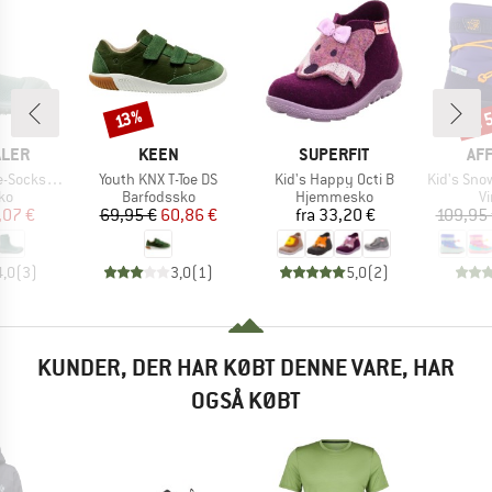
til
Rabat
Raba
13%
MÆRKE
MÆRKE
MÆ
ALER
KEEN
SUPERFIT
AF
Artikel
Artikel
Artikel
ocks Uni
Youth KNX T-Toe DS
Kid's Happy Octi B
Kid's Snow 
tgruppe
Produktgruppe
Produktgruppe
P
ko
Barfodssko
Hjemmesko
V
is
dsat pris
Pris
Nedsat pris
Pris
,07 €
69,95 €
60,86 €
fra
33,20 €
109,95
4,0
(
3
)
3,0
(
1
)
5,0
(
2
)
KUNDER, DER HAR KØBT DENNE VARE, HAR
OGSÅ KØBT