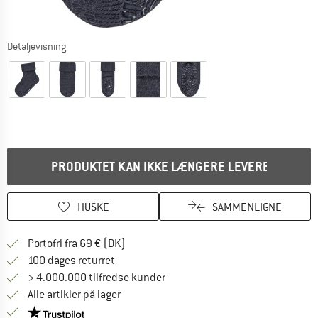
Detaljevisning
PRODUKTET KAN IKKE LÆNGERE LEVERES
HUSKE
SAMMENLIGNE
Find oplysninger om forsendelse her! Åb
Portofri fra 69 € (DK)
Gå til returretten her Åbnes i en infoboks
100 dages returret
> 4.000.000 tilfredse kunder
Alle artikler på lager
Vi er Trustpilot-certificeret - oplysningerne får du