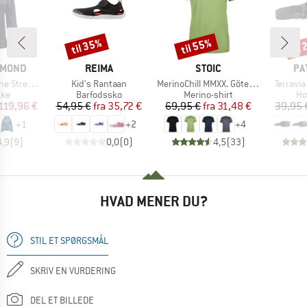
til 35%
til 55%
til
Rabat
Rabat
Raba
MÆRKE
MÆRKE
MÆ
AMOND
REIMA
STOIC
PA
Artikel
Artikel
Artikel
etch Shell
Kid's Rantaan
MerinoChill MMXX. Göteborg Tee
Terravia
tgruppe
Produktgruppe
Produktgruppe
Pr
kke
Barfodssko
Merino-shirt
Ho
is
dsat pris
Pris
Nedsat pris
Pris
Nedsat pris
119,96 €
54,95 €
fra
35,72 €
69,95 €
fra
31,48 €
39,95 
+
1
+
2
+
4
4,9
(
9
)
0,0
(
0
)
4,5
(
33
)
HVAD MENER DU?
STIL ET SPØRGSMÅL
SKRIV EN VURDERING
DEL ET BILLEDE