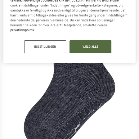
teknisk nødvendige cookies, så klik her
. Du kan til enhver tid ændre dine
Hyttesko
cookie-indstillinger under "Indstillinger" og udvælge enkelte kategorier. Dit
samtykke er frivilligt og ikke nødvendigt til brugen af denne hjemmeside. Det
(0)
kan til enhver tid tilbagekaldes eller gives for første gang under "Indstillinger" i
den nederste del på vores hjemmeside. Du kan finde flere oplysninger,
herunder risikoen for overførsler til tredjelande, om dette i vores
privatlivspolitik
.
INDSTILLINGER
VÆLG ALLE