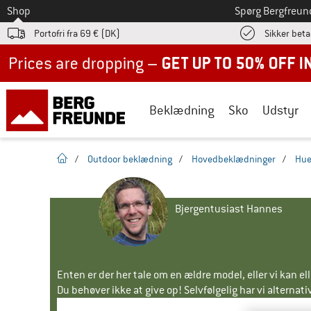
Til
Shop
Spørg Bergfreun
Portofri fra 69 € (DK)
Sikker beta
Up to 50% off now in our summer sale
Beklædning
Sko
Udstyr
Hjemmeside
/
Outdoor beklædning
/
Hovedbeklædninger
/
Hue
Bjergentusiast Hannes
Enten er der her tale om en ældre model, eller vi kan e
Du behøver ikke at give op! Selvfølgelig har vi alternative