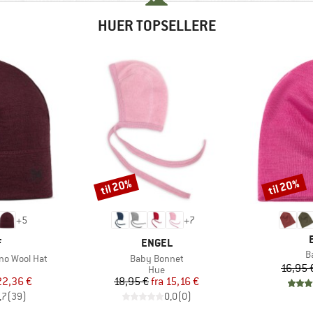
HUER TOPSELLERE
til 20%
til 20%
Rabat
Rabat
+
5
+
7
KE
MÆRKE
F
ENGEL
Ar
B
Artikel
no Wool Hat
Baby Bonnet
16,95 
uktgruppe
Produktgruppe
Hue
is
dsat pris
Pris
Nedsat pris
22,36 €
18,95 €
fra
15,16 €
,7
(
39
)
0,0
(
0
)