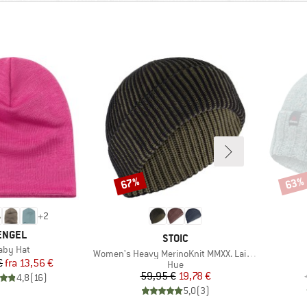
67%
63%
Rabat
Rabat
+
2
MÆRKE
ENGEL
MÆRKE
STOIC
tikel
aby Hat
Artikel
Women's Heavy MerinoKnit MMXX. Laisdalen Beanie
Pris
Nedsat pris
€
fra
13,56 €
Produktgruppe
Hue
Pris
Nedsat pris
59,95 €
19,78 €
4,8
(
16
)
5,0
(
3
)