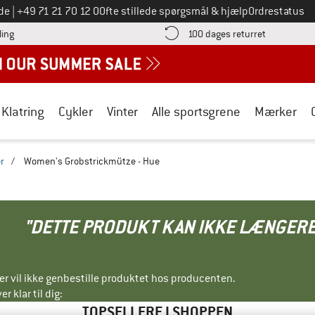
Ring til os på
de
|
+49 71 21 70 12 0
Ofte stillede spørgsmål & hjælp
Ordrestatus
Find betalingsoplysningerne her! Åbnes i en infoboks
Gå til retur
ling
100 dages returret
Klatring
Cykler
Vinter
Alle sportsgrene
Mærker
r
/
Women's Grobstrickmütze - Hue
"DETTE PRODUKT KAN IKKE LÆNGERE
ller vil ikke genbestille produktet hos producenten.
r klar til dig:
TOPSELLERE I SHOPPEN