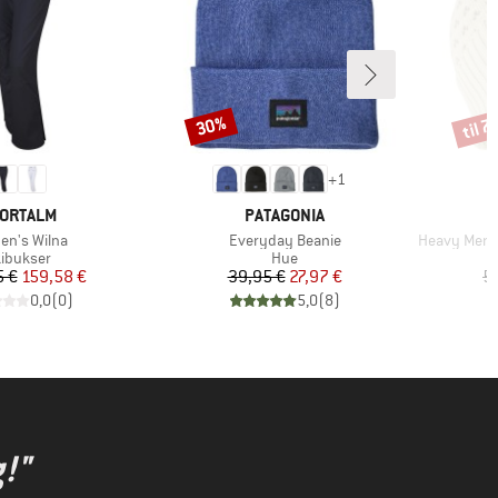
til 
30%
Rabat
Rabat
+
1
RKE
MÆRKE
ORTALM
PATAGONIA
el
Artikel
Artikel
n's Wilna
Everyday Beanie
Heavy Merino
oduktgruppe
Produktgruppe
ibukser
Hue
Pris
Nedsat pris
Pris
Nedsat pris
5 €
159,58 €
39,95 €
27,97 €
5
0,0
(
0
)
5,0
(
8
)
!"