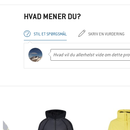
HVAD MENER DU?
STIL ET SPØRGSMÅL
SKRIV EN VURDERING