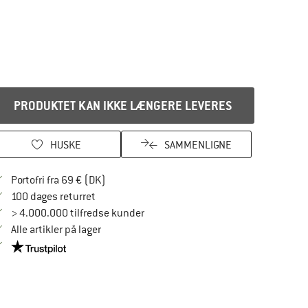
PRODUKTET KAN IKKE LÆNGERE LEVERES
HUSKE
SAMMENLIGNE
Find oplysninger om forsendelse her! Åbnes
Portofri fra 69 € (DK)
Gå til returretten her Åbnes i en infoboks
100 dages returret
> 4.000.000 tilfredse kunder
Alle artikler på lager
Vi er Trustpilot-certificeret - oplysningerne får du her