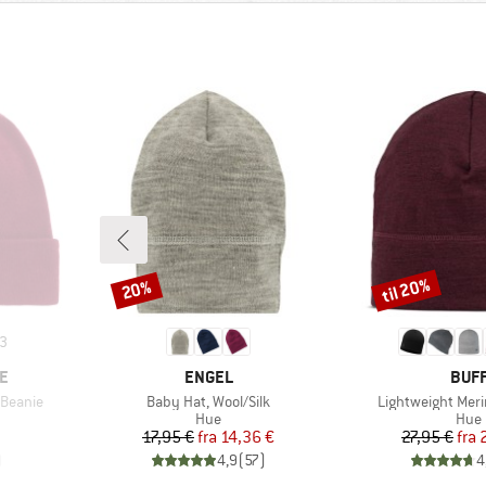
til 20%
20%
Rabat
Rabat
3
MÆRKE
MÆR
E
ENGEL
BUF
Artikel
Artikel
 Beanie
Baby Hat, Wool/Silk
Lightweight Meri
ruppe
Produktgruppe
Prod
Hue
Hue
Pris
Nedsat pris
Pr
Ne
17,95 €
fra
14,36 €
27,95 €
fra
)
4,9
(
57
)
4