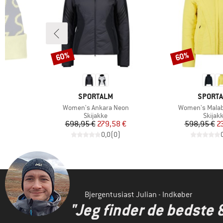
60%
60%
Rabat
Rabat
3
MÆRKE
MÆRKE
SPORTALM
SPORT
Artikel
Artikel
e
Women's Ankara Neon
Women's Mala
ruppe
Produktgruppe
Produ
Skijakke
Skijak
 pris
Pris
Nedsat pris
Pr
Ne
€
698,95 €
279,58 €
598,95 €
2
)
0,0
(
0
)
Bjergentusiast Julian - Indkøber
"Jeg finder de bedste 