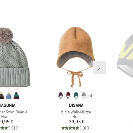
+
4
RKE
MÆRKE
TAGONIA
DISANA
Artikel
der Town Beanie
Kid's Walk-Mütze
Produktgruppe
Produktgruppe
Hue
Hue
Pris
Pris
9,95 €
39,95 €
5,0
(
2
)
5,0
(
3
)