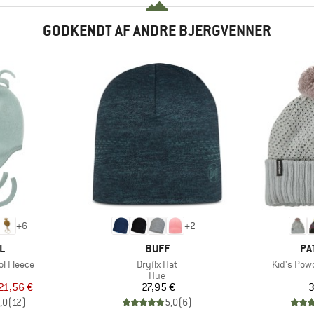
GODKENDT AF ANDRE BJERGVENNER
+
6
+
2
KE
MÆRKE
MÆ
L
BUFF
PA
Artikel
Artikel
l Fleece
Dryflx Hat
Kid's Pow
uktgruppe
Produktgruppe
Hue
is
dsat pris
Pris
21,56 €
27,95 €
3
,0
(
12
)
5,0
(
6
)