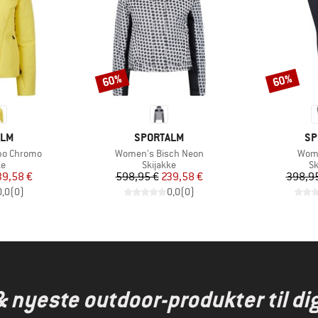
60%
60%
Rabat
Rabat
MÆRKE
MÆ
ALM
SPORTALM
SP
Artikel
Artik
bo Chromo
Women's Bisch Neon
Wome
ktgruppe
Produktgruppe
Pr
ke
Skijakke
Sk
is
dsat pris
Pris
Nedsat pris
39,58 €
598,95 €
239,58 €
398,9
0,0
(
0
)
0,0
(
0
)
& nyeste outdoor-produkter til dig