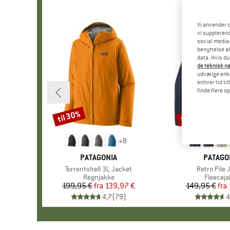
Vi anvender c
vi supplerend
social media-
benyttelse af
data. Hvis du
de teknisk nø
udvælge enkel
enhver tid ti
finde flere o
til 30%
til 32%
Rabat
Rabat
+
8
MÆRKE
PATAGONIA
MÆRKE
PATAGO
Artikel
Torrentshell 3L Jacket
Artikel
Retro Pile 
Produktgruppe
Regnjakke
Produkt
Fleeceja
199,95 €
fra
Pris
Nedsat pris
139,97 €
149,95 €
fra
Pr
Ne
4,7
(
79
)
4