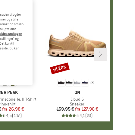
esuden tilbyder
mer og stille
formation om din
eskytte dine
ookies undtagen
stillinger" og
et kan til
meside. Du kan
til 20%
Rabat
+
4
+
8
RKE
ER PEAK
MÆRKE
ON
ineconeHe. II T-Shirt
Artikel
Cloud 6
oduktgruppe
ino-shirt
Produktgruppe
Sneaker
€
fra
Pris
Nedsat pris
26,98 €
159,95 €
fra
Pris
Nedsat pris
127,96 €
4,5
(
117
)
4,1
(
23
)