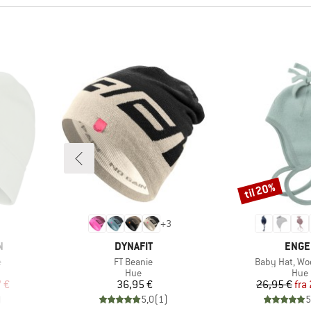
til 20%
Rabat
+
3
MÆRKE
MÆR
N
DYNAFIT
ENGE
Artikel
Artikel
e
FT Beanie
Baby Hat, Woo
ruppe
Produktgruppe
Prod
Hue
Hue
 pris
Pris
Pr
Ne
 €
36,95 €
26,95 €
fra
)
5,0
(
1
)
5