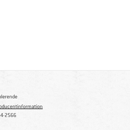
olerende
oducentinformation
4-2566