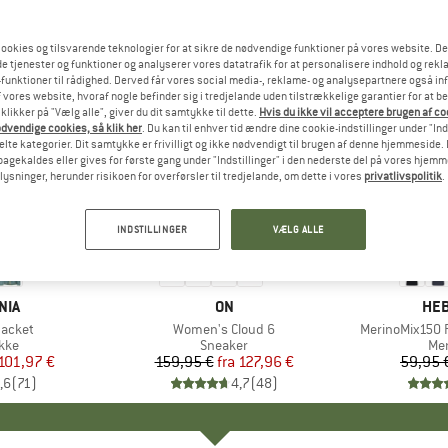
ookies og tilsvarende teknologier for at sikre de nødvendige funktioner på vores website. D
e tjenester og funktioner og analyserer vores datatrafik for at personalisere indhold og rekla
funktioner til rådighed. Derved får vores social media-, reklame- og analysepartnere også in
 vores website, hvoraf nogle befinder sig i tredjelande uden tilstrækkelige garantier for at b
 klikker på "Vælg alle", giver du dit samtykke til dette.
Hvis du ikke vil acceptere brugen af c
dvendige cookies, så klik her
. Du kan til enhver tid ændre dine cookie-indstillinger under "Ind
te kategorier. Dit samtykke er frivilligt og ikke nødvendigt til brugen af denne hjemmeside. D
lbagekaldes eller gives for første gang under "Indstillinger" i den nederste del på vores hjem
plysninger, herunder risikoen for overførsler til tredjelande, om dette i vores
privatlivspolitik
.
til 20%
til 55%
Rabat
Rabat
INDSTILLINGER
VÆLG ALLE
+
1
+
10
NIA
MÆRKE
ON
MÆ
HEB
Jacket
Artikel
Women's Cloud 6
Artikel
MerinoMix150 P
gruppe
kke
Produktgruppe
Sneaker
Pr
Mer
is
dsat pris
101,97 €
159,95 €
fra
Pris
Nedsat pris
127,96 €
59,95 
,6
(
71
)
4,7
(
48
)