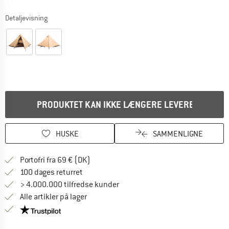
Detaljevisning
PRODUKTET KAN IKKE LÆNGERE LEVERES
HUSKE
SAMMENLIGNE
Find oplysninger om forsendelse her! Åb
Portofri fra 69 € (DK)
Gå til returretten her Åbnes i en infoboks
100 dages returret
> 4.000.000 tilfredse kunder
Alle artikler på lager
Vi er Trustpilot-certificeret - oplysningerne får du