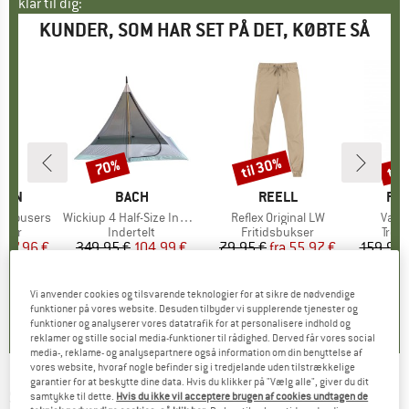
klar til dig:
KUNDER, SOM HAR SET PÅ DET, KØBTE SÅ
til 30%
til
70%
Rabat
Rabat
Raba
ÄVEN
MÆRKE
BACH
MÆRKE
REELL
MÆ
FJÄ
 Trousers
Artikel
Wickiup 4 Half-Size Innertent
Artikel
Reflex Original LW
Artik
Vard
ruppe
kser
Produktgruppe
Indertelt
Produktgruppe
Fritidsbukser
Prod
Trek
is
dsat pris
127,96 €
349,95 €
Pris
Nedsat pris
104,99 €
79,95 €
fra
Pris
Nedsat pris
55,97 €
159,95 
0,0
(
0
)
0,0
(
0
)
0,0
(
0
)
Vi anvender cookies og tilsvarende teknologier for at sikre de nødvendige
funktioner på vores website. Desuden tilbyder vi supplerende tjenester og
funktioner og analyserer vores datatrafik for at personalisere indhold og
reklamer og stille social media-funktioner til rådighed. Derved får vores social
media-, reklame- og analysepartnere også information om din benyttelse af
vores website, hvoraf nogle befinder sig i tredjelande uden tilstrækkelige
garantier for at beskytte dine data. Hvis du klikker på "Vælg alle", giver du dit
SPATZ
-
Wigwam 4 BTC - 4-personers telt
samtykke til dette.
Hvis du ikke vil acceptere brugen af cookies undtagen de