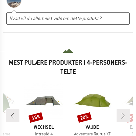
MEST PULÆRE PRODUKTER I 4-PERSONERS-
TELTE
15%
20%
20
Rabat
Rabat
Raba
KE
MÆRKE
MÆRKE
MÆ
D
WECHSEL
VAUDE
EA
Artikel
Artikel
Art
xtreme
Intrepid 4
Adventure Taurus XT
Se