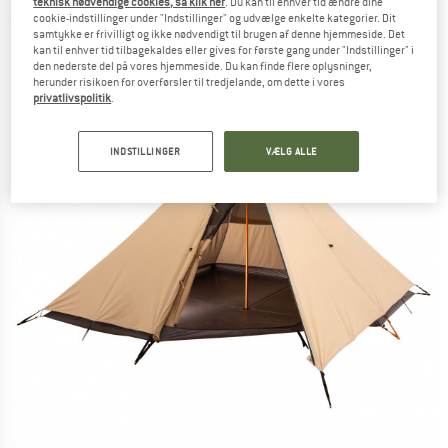
teknisk nødvendige cookies, så klik her
. Du kan til enhver tid ændre dine
(0)
cookie-indstillinger under "Indstillinger" og udvælge enkelte kategorier. Dit
samtykke er frivilligt og ikke nødvendigt til brugen af denne hjemmeside. Det
kan til enhver tid tilbagekaldes eller gives for første gang under "Indstillinger" i
den nederste del på vores hjemmeside. Du kan finde flere oplysninger,
herunder risikoen for overførsler til tredjelande, om dette i vores
privatlivspolitik
.
INDSTILLINGER
VÆLG ALLE