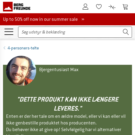
Til kundekontoen
Til 
Til huskesedlen.
Til produk
Up to 50% off now in our summer sale
Up to 50% off now in our summer sale »
4-personers-telte
Bjergentusiast Max
"DETTE PRODUKT KAN IKKE LÆNGERE
LEVERES."
Enten er der her tale om en ældre model, eller vi kan eller vil
ikke genbestille produktet hos producenten.
Du behøver ikke at give op! Selvfølgelig har vi alternativer