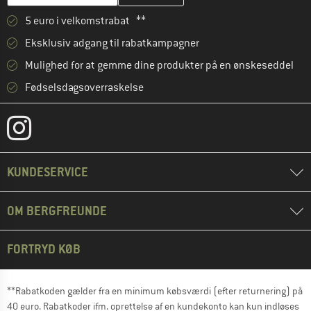
5 euro i velkomstrabat **
Eksklusiv adgang til rabatkampagner
Mulighed for at gemme dine produkter på en ønskeseddel
Fødselsdagsoverraskelse
KUNDESERVICE
OM BERGFREUNDE
FORTRYD KØB
**Rabatkoden gælder fra en minimum købsværdi (efter returnering) på
40 euro. Rabatkoder ifm. oprettelse af en kundekonto kan kun indløses