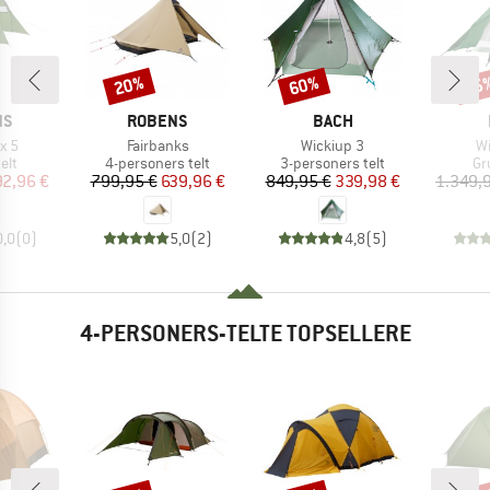
20%
60%
55
Rabat
Rabat
Raba
E
MÆRKE
MÆRKE
NS
ROBENS
BACH
Artikel
Artikel
Ar
x 5
Fairbanks
Wickiup 3
Wi
gruppe
Produktgruppe
Produktgruppe
Pr
elt
4-personers telt
3-personers telt
Gr
is
dsat pris
Pris
Nedsat pris
Pris
Nedsat pris
2,96 €
799,95 €
639,96 €
849,95 €
339,98 €
1.349,
0,0
(
0
)
5,0
(
2
)
4,8
(
5
)
4-PERSONERS-TELTE TOPSELLERE