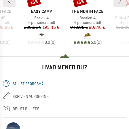
15%
15%
15
Rabat
Rabat
Raba
MÆRKE
MÆRKE
 FACE
EASY CAMP
THE NORTH FACE
Artikel
Artikel
Artikel
 4P
Pasvik 4
Bastion 4
Elixir 4
uppe
Produktgruppe
Produktgruppe
Prod
s telt
4-personers telt
4-personers telt
4-per
is
dsat pris
Pris
Nedsat pris
Pris
Nedsat pris
90,96 €
229,95 €
195,46 €
949,95 €
807,46 €
659,95
0,0
(
0
)
0,0
(
0
)
5,0
(
2
)
HVAD MENER DU?
STIL ET SPØRGSMÅL
SKRIV EN VURDERING
DEL ET BILLEDE