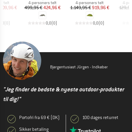
uppe
Produktgruppe
Produktgruppe
Prod
s telt
4-personers telt
4-personers telt
4-per
is
dsat pris
Pris
Nedsat pris
Pris
Nedsat pris
.709,96 €
499,95 €
424,96 €
1.149,95 €
919,96 €
129,95
0,0
(
0
)
0,0
(
0
)
0,0
(
0
)
Bjergentusiast Jürgen - Indkøber
"Jeg finder de bedste & nyeste outdoor-produkter
til dig!"
Portofri fra 69 € (DK)
100 dages returret
Sikker betaling