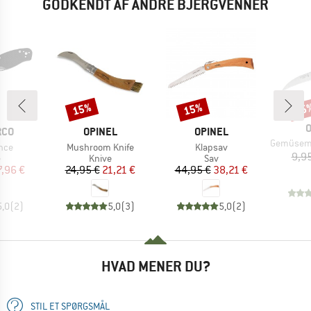
GODKENDT AF ANDRE BJERGVENNER
15%
15%
15
Rabat
Rabat
Raba
O
MÆRKE
MÆRKE
RCO
OPINEL
OPINEL
Artikel
Gemüsemesser m
Artikel
Artikel
nce
Mushroom Knife
Klapsav
9,9
uktgruppe
Produktgruppe
Produktgruppe
e
Knive
Sav
is
dsat pris
Pris
Nedsat pris
Pris
Nedsat pris
7,96 €
24,95 €
21,21 €
44,95 €
38,21 €
5,0
(
2
)
5,0
(
3
)
5,0
(
2
)
HVAD MENER DU?
STIL ET SPØRGSMÅL