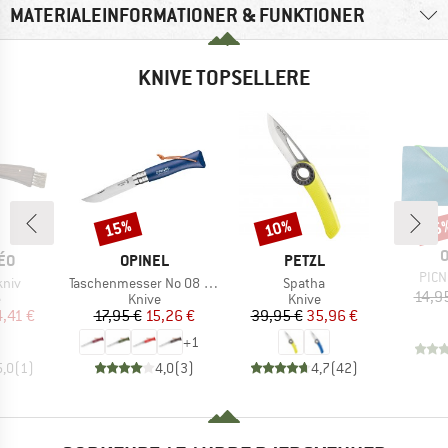
MATERIALEINFORMATIONER & FUNKTIONER
KNIVE TOPSELLERE
15%
10%
15
Rabat
Rabat
Raba
O
E
MÆRKE
MÆRKE
ÉO
OPINEL
PETZL
Artik
PICNI
Artikel
Artikel
niv
Taschenmesser No 08 Colorama
Spatha
14,9
uktgruppe
Produktgruppe
Produktgruppe
e
Knive
Knive
is
dsat pris
Pris
Nedsat pris
Pris
Nedsat pris
4,41 €
17,95 €
15,26 €
39,95 €
35,96 €
+
1
5,0
(
1
)
4,0
(
3
)
4,7
(
42
)