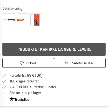
Detaljevisning
PRODUKTET KAN IKKE LÆNGERE LEVERES
HUSKE
SAMMENLIGNE
Find oplysninger om forsendelse her! Åb
Portofri fra 69 € (DK)
Gå til returretten her Åbnes i en infoboks
100 dages returret
> 4.000.000 tilfredse kunder
Alle artikler på lager
Vi er Trustpilot-certificeret - oplysningerne får du