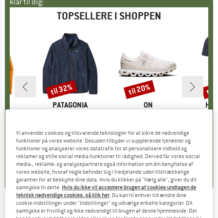
klar til dig:
TOPSELLERE I SHOPPEN
til 32%
til 20%
til
Rabat
Rabat
Raba
NIA
MÆRKE
PATAGONIA
MÆRKE
ON
MÆ
HEB
3L Jacket
Artikel
Retro Pile Jacket
Artikel
Women's Cloud 6
Artikel
MerinoMix150 Pi
tgruppe
kke
Produktgruppe
Fleecejakke
Produktgruppe
Sneaker
Pr
Mer
is
dsat pris
139,97 €
149,95 €
fra
Pris
Nedsat pris
101,97 €
159,95 €
fra
Pris
Nedsat pris
127,96 €
59,95 
Vi anvender cookies og tilsvarende teknologier for at sikre de nødvendige
funktioner på vores website. Desuden tilbyder vi supplerende tjenester og
+
8
+
1
+
10
funktioner og analyserer vores datatrafik for at personalisere indhold og
reklamer og stille social media-funktioner til rådighed. Derved får vores social
,7
(
79
)
4,6
(
71
)
4,7
(
48
)
media-, reklame- og analysepartnere også information om din benyttelse af
vores website, hvoraf nogle befinder sig i tredjelande uden tilstrækkelige
garantier for at beskytte dine data. Hvis du klikker på "Vælg alle", giver du dit
samtykke til dette.
Hvis du ikke vil acceptere brugen af cookies undtagen de
teknisk nødvendige cookies, så klik her
. Du kan til enhver tid ændre dine
cookie-indstillinger under "Indstillinger" og udvælge enkelte kategorier. Dit
SOL - Stoke Pivot Knife & Saw - Knive
samtykke er frivilligt og ikke nødvendigt til brugen af denne hjemmeside. Det