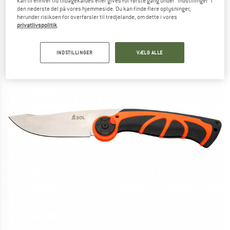
kan til enhver tid tilbagekaldes eller gives for første gang under "Indstillinger" i
den nederste del på vores hjemmeside. Du kan finde flere oplysninger,
(0)
herunder risikoen for overførsler til tredjelande, om dette i vores
privatlivspolitik
.
INDSTILLINGER
VÆLG ALLE