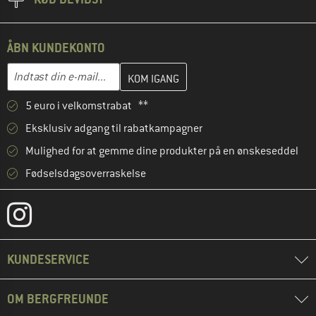
ÅBN KUNDEKONTO
Indtast din e-mailadresse her, og opret i næste trin din kundekon
E-mail-adresse
5 euro i velkomstrabat **
Eksklusiv adgang til rabatkampagner
Mulighed for at gemme dine produkter på en ønskeseddel
Fødselsdagsoverraskelse
KUNDESERVICE
OM BERGFREUNDE