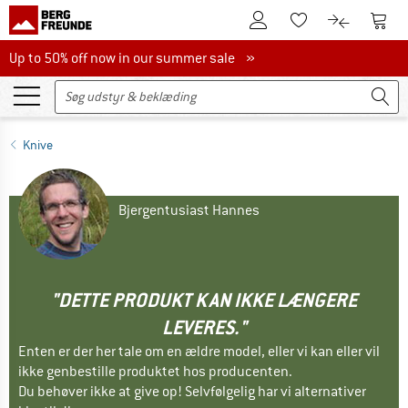
Til kundekontoen
Til 
Til huskesedlen.
Til produk
Up to 50% off now in our summer sale
Up to 50% off now in our summer sale »
Knive
Bjergentusiast Hannes
"DETTE PRODUKT KAN IKKE LÆNGERE
LEVERES."
Enten er der her tale om en ældre model, eller vi kan eller vil
ikke genbestille produktet hos producenten.
Du behøver ikke at give op! Selvfølgelig har vi alternativer