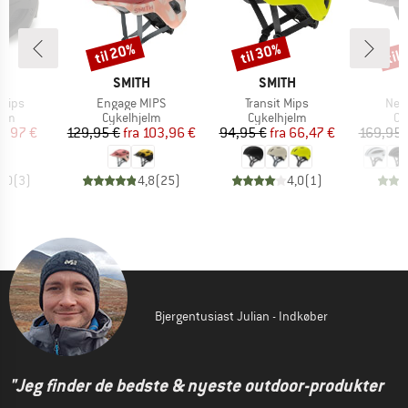
til 20%
til 30%
til
Rabat
Rabat
Raba
KE
MÆRKE
MÆRKE
H
SMITH
SMITH
Artikel
Artikel
Arti
 Mips
Engage MIPS
Transit Mips
Net
gruppe
Produktgruppe
Produktgruppe
Pr
elm
Cykelhjelm
Cykelhjelm
Cy
is
dsat pris
Pris
Nedsat pris
Pris
Nedsat pris
0,97 €
129,95 €
fra
103,96 €
94,95 €
fra
66,47 €
169,95 
4,0
(
3
)
4,8
(
25
)
4,0
(
1
)
Bjergentusiast Julian - Indkøber
"Jeg finder de bedste & nyeste outdoor-produkter