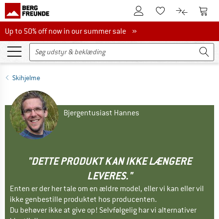
Til kundekontoen
Til 
Til huskesedlen.
Til produk
Up to 50% off now in our summer sale
Up to 50% off now in our summer sale »
Skihjelme
Bjergentusiast Hannes
"DETTE PRODUKT KAN IKKE LÆNGERE
LEVERES."
Enten er der her tale om en ældre model, eller vi kan eller vil
ikke genbestille produktet hos producenten.
Du behøver ikke at give op! Selvfølgelig har vi alternativer