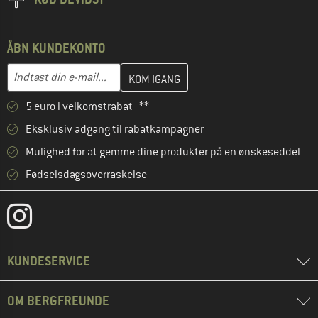
ÅBN KUNDEKONTO
Indtast din e-mailadresse her, og opret i næste trin din kundekon
E-mail-adresse
5 euro i velkomstrabat **
Eksklusiv adgang til rabatkampagner
Mulighed for at gemme dine produkter på en ønskeseddel
Fødselsdagsoverraskelse
KUNDESERVICE
OM BERGFREUNDE