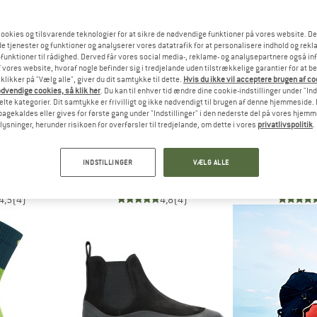
ookies og tilsvarende teknologier for at sikre de nødvendige funktioner på vores website. D
e tjenester og funktioner og analyserer vores datatrafik for at personalisere indhold og rekla
funktioner til rådighed. Derved får vores social media-, reklame- og analysepartnere også in
 vores website, hvoraf nogle befinder sig i tredjelande uden tilstrækkelige garantier for at b
 klikker på "Vælg alle", giver du dit samtykke til dette.
Hvis du ikke vil acceptere brugen af c
dvendige cookies, så klik her
. Du kan til enhver tid ændre dine cookie-indstillinger under "Ind
te kategorier. Dit samtykke er frivilligt og ikke nødvendigt til brugen af denne hjemmeside. D
lbagekaldes eller gives for første gang under "Indstillinger" i den nederste del på vores hjem
plysninger, herunder risikoen for overførsler til tredjelande, om dette i vores
privatlivspolitik
.
STOCK
ICEBREAKER
MIKK-
Rivet
Women's Multisport Light Mini
Kid's The
INDSTILLINGER
VÆLG ALLE
sko
Multifunktionelle sokker
Gummis
 €
23,95 €
39,9
4,5
(4)
4,8
(4)