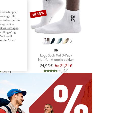
til 15%
esuden tilbyder
mer og stille
formation om din
eskytte dine
ookies undtagen
stillinger" og
et kan til
meside. Du kan
LINE
ON
rmal Boot
Logo Sock Mid 3-Pack
tøvler
Multifunktionelle sokker
5 €
24,95 €
fra 21,21 €
5,0
(1)
4,5
(2)