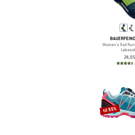
BAUERFEIN
Women's Trail Run
Løbeso
24,95
til 55%