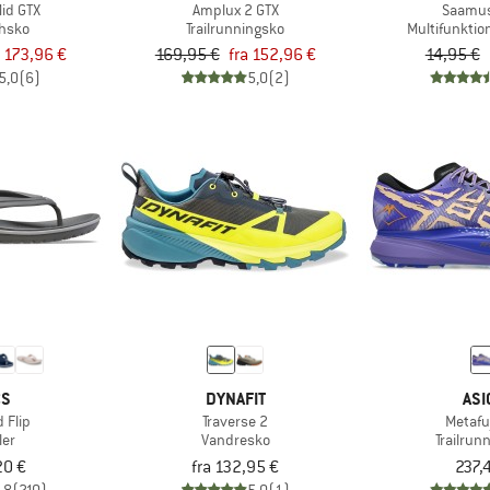
id GTX
Amplux 2 GTX
Saamus
hsko
Trailrunningsko
Multifunktio
a 173,96 €
169,95 €
fra 152,96 €
14,95 €
5,0
(6)
5,0
(2)
CS
DYNAFIT
ASI
 Flip
Traverse 2
Metafuji
ler
Vandresko
Trailrun
20 €
fra 132,95 €
237,