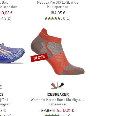
 Bold
Maddox Pro GTX Lo SL Wide
nelle sokker
Multisportsko
10,02 €
184,95 €
4,5
(2)
5,0
(1)
til 25%
CS
ICEBREAKER
 Trail
Women's Merino Run+ Ultralight Micro
ningsko
Løbesokker
45 €
22,95 €
fra 17,21 €