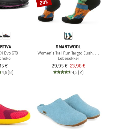
20%
RTIVA
SMARTWOOL
4 Evo GTX
Women's Trail Run Targtd Cush. Mountain Crew Socks
chsko
Løbesokker
95 €
29,95 €
23,96 €
4,9
(8)
4,5
(2)