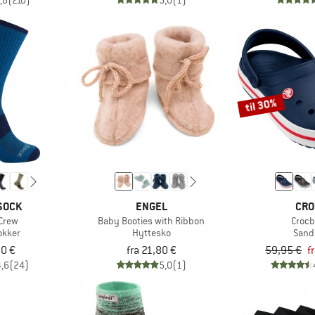
,8
(210)
5,0
(1)
til 30%
SOCK
ENGEL
CRO
Crew
Baby Booties with Ribbon
Croc
okker
Hyttesko
Sand
50 €
fra 21,80 €
59,95 €
f
4,6
(24)
5,0
(1)