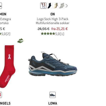
MON
ON
Extegra
Logo Sock High 3-Pack
ortsko
Multifunktionelle sokker
5 €
24,95 €
fra 21,21 €
5,0
(2)
5,0
(1)
NGELS
LOWA