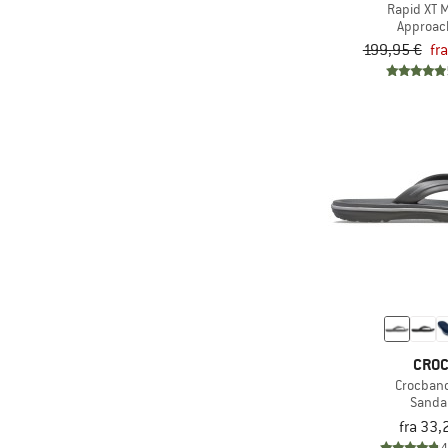
Rapid XT M
Approac
199,95 €
fr
CRO
Crocband
Sanda
fra 33,