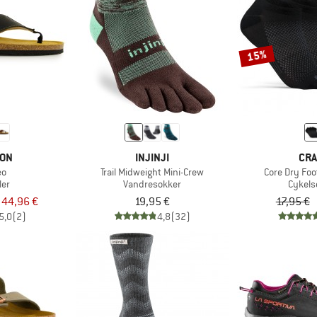
15%
TON
INJINJI
CRA
eo
Trail Midweight Mini-Crew
Core Dry Foo
ler
Vandresokker
Cykels
a 44,96 €
19,95 €
17,95 €
5,0
(2)
4,8
(32)