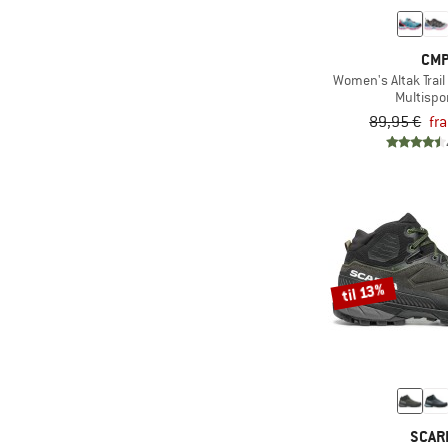
CM
Women's Altak Trai
Multispo
89,95 €
fr
til 13%
SCAR