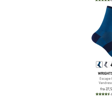
4
WRIGHT
Escape 
Vandres
fra 27,