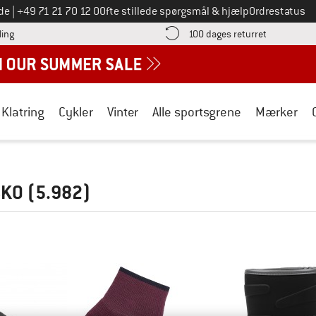
Ring til os på
de
|
+49 71 21 70 12 0
Ofte stillede spørgsmål & hjælp
Ordrestatus
Find betalingsoplysningerne her! Åbnes i en infoboks
Gå til retur
ling
100 dages returret
Klatring
Cykler
Vinter
Alle sportsgrene
Mærker
SKO
(5.982)