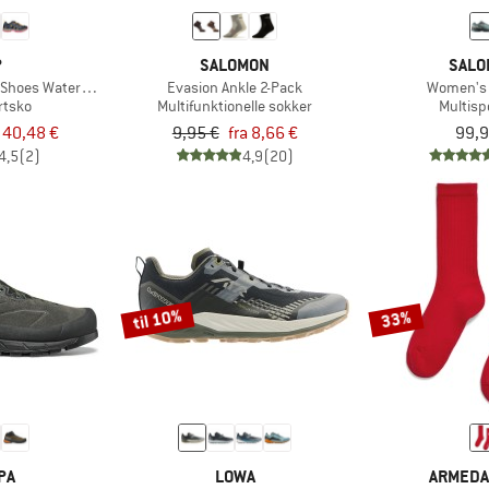
P
SALOMON
SALO
l Shoes Waterproof
Evasion Ankle 2-Pack
Women's 
rtsko
Multifunktionelle sokker
Multisp
a 40,48 €
9,95 €
fra 8,66 €
99,9
4,5
(2)
4,9
(20)
til 10%
33%
PA
LOWA
ARMEDA