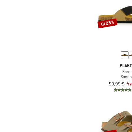
til 25%
PLAK
Born
Sanda
59,95 €
fr