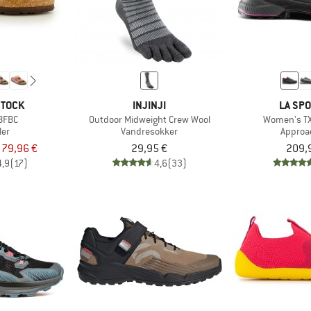
STOCK
INJINJI
LA SPO
 BFBC
Outdoor Midweight Crew Wool
Women's TX
ler
Vandresokker
Approa
a 79,96 €
29,95 €
209,
4,9
(17)
4,6
(33)