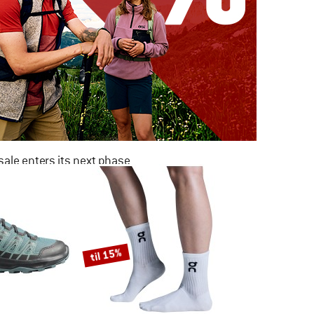
ale enters its next phase
NOW UP TO 50% OFF
TO THE SALE
til 15%