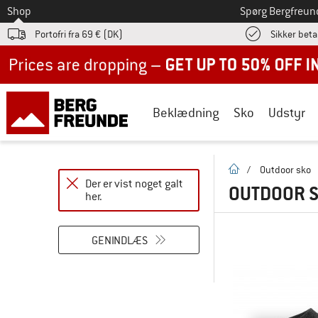
Til
Shop
Spørg Bergfreun
Portofri fra 69 € (DK)
Sikker beta
Up to 50% off now in our summer sale
Beklædning
Sko
Udstyr
Hjemmeside
/
Outdoor sko
Der er vist noget galt
OUTDOOR 
Genindlæs siden
her.
GENINDLÆS