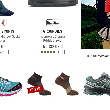
D SPORTS
GROUNDIES
 Mid Cut Socks
Women's Sienna
kker
Fritidsstøvler
 €
fra 132,95 €
4,5
(2)
5,0
(1)
Our summer s
til 13%