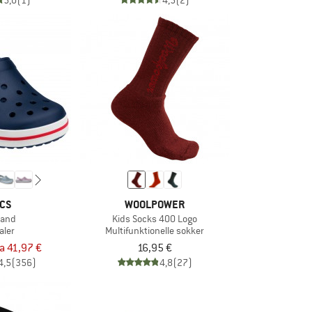
5,0
(1)
4,5
(2)
CS
WOOLPOWER
band
Kids Socks 400 Logo
aler
Multifunktionelle sokker
ra 41,97 €
16,95 €
4,5
(356)
4,8
(27)