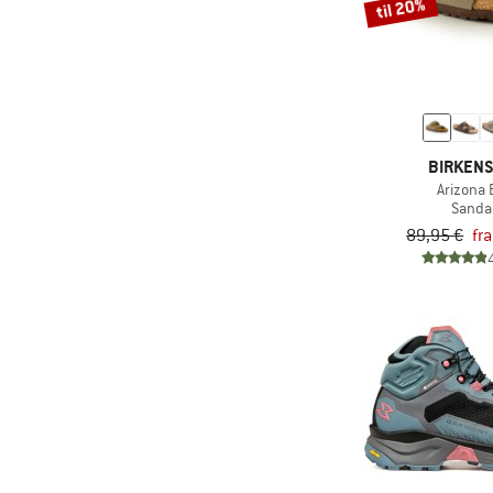
til 20%
BIRKEN
Arizona
Sanda
89,95 €
fr