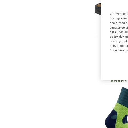
Vi anvender c
vi supplerend
social media-
benyttelse af
data. Hvis du
de teknisk nø
udvælge enkel
enhver tid ti
finde flere o
BIRKEN
Zermatt 
Hytte
69,95