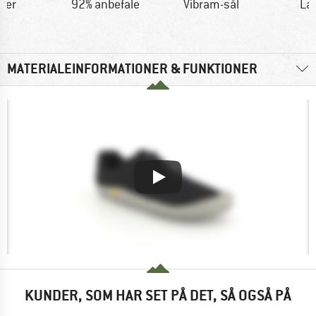
der
92% anbefale
Vibram-sål
Læ
MATERIALEINFORMATIONER & FUNKTIONER
KUNDER, SOM HAR SET PÅ DET, SÅ OGSÅ PÅ