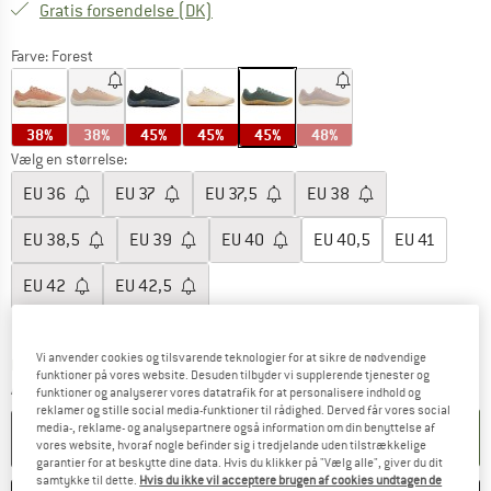
Danmark. Oplysninger om forsendelse
Gratis forsendelse
(DK)
Farve:
Forest
38%
38%
45%
45%
45%
48%
Vælg en størrelse:
EU
36
EU
37
EU
37,5
EU
38
EU
38,5
EU
39
EU
40
EU
40,5
EU
41
EU
42
EU
42,5
Størrelsestabel
Vi anvender cookies og tilsvarende teknologier for at sikre de nødvendige
Linket åbnes i en infoboks og indeholder he
Leveringstid: 4-6 arbejdsdage
funktioner på vores website. Desuden tilbyder vi supplerende tjenester og
Antal:
funktioner og analyserer vores datatrafik for at personalisere indhold og
reklamer og stille social media-funktioner til rådighed. Derved får vores social
media-, reklame- og analysepartnere også information om din benyttelse af
LÆG I KURV
vores website, hvoraf nogle befinder sig i tredjelande uden tilstrækkelige
garantier for at beskytte dine data. Hvis du klikker på "Vælg alle", giver du dit
samtykke til dette.
Hvis du ikke vil acceptere brugen af cookies undtagen de