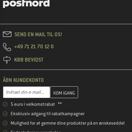
SEND EN MAIL TIL OS!
+49 71 21 70 12 0
KØB BEVIDST
ÅBN KUNDEKONTO
Indtast din e-mailadresse her, og opret i næste trin din kundekon
E-mail-adresse
5 euro i velkomstrabat **
Eksklusiv adgang til rabatkampagner
Mulighed for at gemme dine produkter på en ønskeseddel