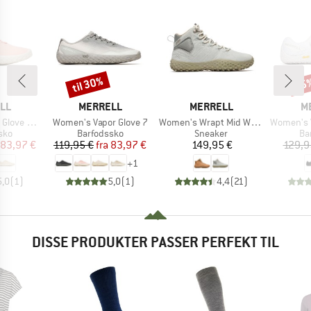
til 30%
35
Rabat
Raba
E
MÆRKE
MÆRKE
M
LL
MERRELL
MERRELL
M
Artikel
Artikel
Artikel
ve 7 LTR
Women's Vapor Glove 7
Women's Wrapt Mid Waterproof
Women's Vap
gruppe
Produktgruppe
Produktgruppe
Pr
sko
Barfodssko
Sneaker
Ba
is
dsat pris
Pris
Nedsat pris
Pris
83,97 €
119,95 €
fra
83,97 €
149,95 €
129,9
+
1
5,0
(
1
)
5,0
(
1
)
4,4
(
21
)
DISSE PRODUKTER PASSER PERFEKT TIL