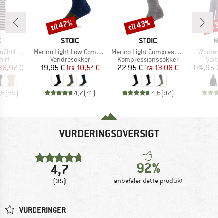
til 47%
til 43%
til
Rabat
Rabat
Raba
KE
MÆRKE
MÆRKE
M
C
STOIC
STOIC
M
Artikel
Artikel
Artikel
 Loose Tee St
Merino Light Low Compression Socks
Merino Light Compression Socks
Women
gruppe
Produktgruppe
Produktgruppe
Pro
hirt
Vandresokker
Kompressionssokker
Soft
is
dsat pris
Pris
Nedsat pris
Pris
Nedsat pris
38,97 €
19,95 €
fra
10,57 €
22,95 €
fra
13,08 €
174,95 
,6
(
59
)
4,7
(
41
)
4,6
(
92
)
VURDERINGSOVERSIGT
92%
4,7
(35)
anbefaler dette produkt
VURDERINGER