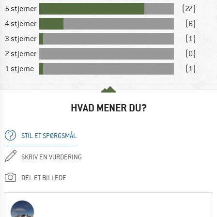
5 stjerner
(27)
4 stjerner
(6)
3 stjerner
(1)
2 stjerner
(0)
1 stjerne
(1)
HVAD MENER DU?
STIL ET SPØRGSMÅL
SKRIV EN VURDERING
DEL ET BILLEDE