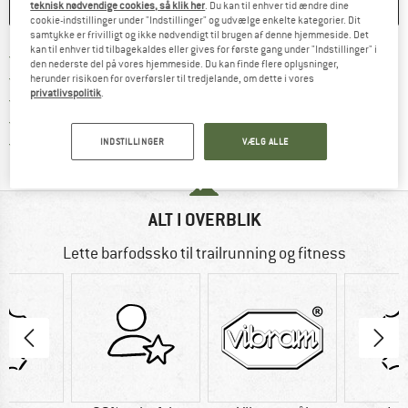
teknisk nødvendige cookies, så klik her
. Du kan til enhver tid ændre dine
HUSKE
SAMMENLIGNE
cookie-indstillinger under "Indstillinger" og udvælge enkelte kategorier. Dit
samtykke er frivilligt og ikke nødvendigt til brugen af denne hjemmeside. Det
kan til enhver tid tilbagekaldes eller gives for første gang under "Indstillinger" i
Find oplysninger om forsendelse her! Åb
Portofri fra 69 € (DK)
den nederste del på vores hjemmeside. Du kan finde flere oplysninger,
Gå til returretten her Åbnes i en infoboks
100 dages returret
herunder risikoen for overførsler til tredjelande, om dette i vores
privatlivspolitik
.
> 4.000.000 tilfredse kunder
Alle artikler på lager
Vi er Trustpilot-certificeret - oplysningerne får du
INDSTILLINGER
VÆLG ALLE
ALT I OVERBLIK
Lette barfodssko til trailrunning og fitness