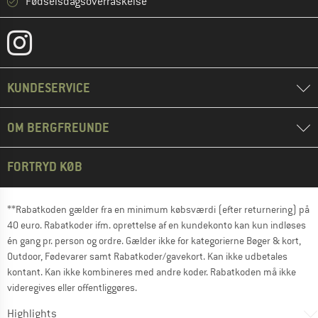
Fødselsdagsoverraskelse
KUNDESERVICE
OM BERGFREUNDE
FORTRYD KØB
**Rabatkoden gælder fra en minimum købsværdi (efter returnering) på
40 euro. Rabatkoder ifm. oprettelse af en kundekonto kan kun indløses
én gang pr. person og ordre. Gælder ikke for kategorierne Bøger & kort,
Outdoor, Fødevarer samt Rabatkoder/gavekort. Kan ikke udbetales
kontant. Kan ikke kombineres med andre koder. Rabatkoden må ikke
videregives eller offentliggøres.
Highlights