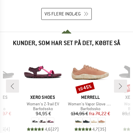
VIS FLERE INDLÆG
KUNDER, SOM HAR SET PÅ DET, KØBTE SÅ
til 45%
45
Rabat
Raba
MÆRKE
MÆRKE
MÆ
HOES
XERO SHOES
MERRELL
XER
l
Artikel
Artikel
Artik
l
Women's Z-Trail EV
Women's Vapor Glove 6 Leather
Wome
gruppe
Produktgruppe
Produktgruppe
Pr
sko
Barfodssko
Barfodssko
Ba
is
dsat pris
Pris
Pris
Nedsat pris
3,97 €
94,95 €
134,95 €
fra
74,22 €
89,9
4,5
(
4
)
4,6
(
27
)
4,7
(
35
)