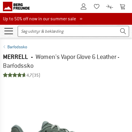
Til kundekontoen
Til 
Til huskesedlen.
Til produk
Up to 50% off now in our summer sale
Up to 50% off now in our summer sale »
Barfodssko
MERRELL
-
Women's Vapor Glove 6 Leather -
Barfodssko
4,7
(35)