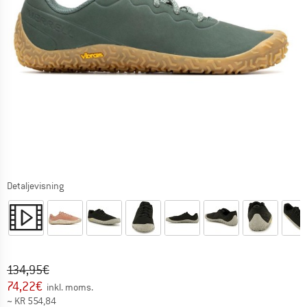
Detaljevisning
Original pris :
Pris:
134,95
€
74,22
€
inkl. moms.
~
KR
554,84