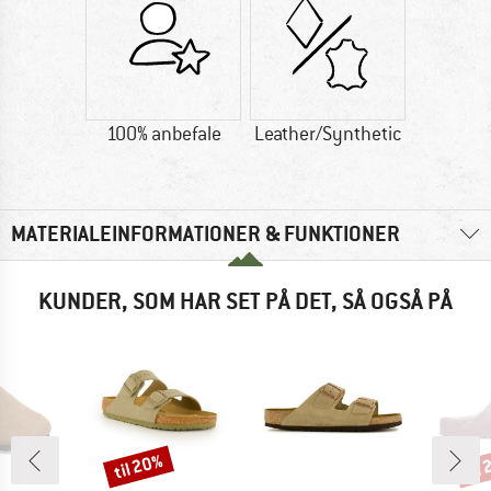
100% anbefale
Leather/Synthetic
MATERIALEINFORMATIONER & FUNKTIONER
KUNDER, SOM HAR SET PÅ DET, SÅ OGSÅ PÅ
til 20%
til
Rabat
Raba