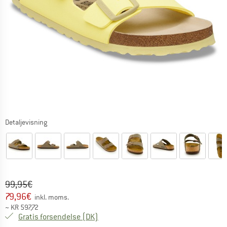
Detaljevisning
Original pris :
Pris:
99,95
€
79,96
€
inkl. moms.
~
KR
597,72
Danmark. Oplysninger om forsendelse
Gratis forsendelse
(DK)