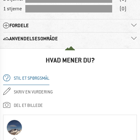
1 stjerne
(0)
FORDELE
ANVENDELSESOMRÅDE
HVAD MENER DU?
STIL ET SPØRGSMÅL
SKRIV EN VURDERING
DEL ET BILLEDE