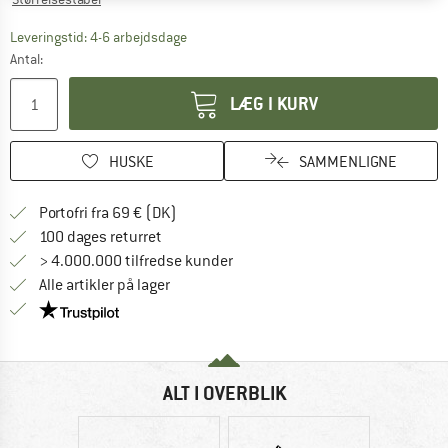
Linket åbnes i en infoboks og indeholder he
Leveringstid: 4-6 arbejdsdage
Antal:
LÆG I KURV
HUSKE
SAMMENLIGNE
Find oplysninger om forsendelse her! Åb
Portofri fra 69 € (DK)
Gå til returretten her Åbnes i en infoboks
100 dages returret
> 4.000.000 tilfredse kunder
Alle artikler på lager
Vi er Trustpilot-certificeret - oplysningerne får du
ALT I OVERBLIK