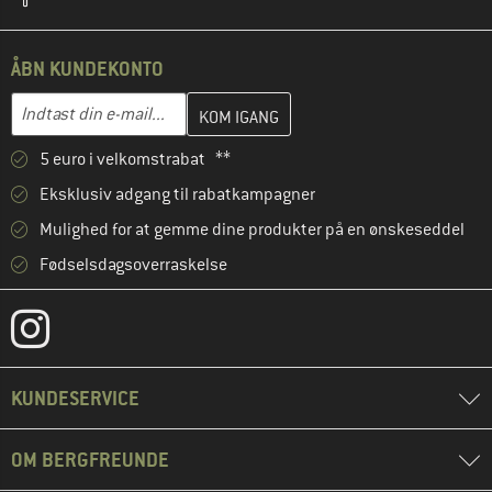
ÅBN KUNDEKONTO
Indtast din e-mailadresse her, og opret i næste trin din kundekon
E-mail-adresse
5 euro i velkomstrabat **
Eksklusiv adgang til rabatkampagner
Mulighed for at gemme dine produkter på en ønskeseddel
Fødselsdagsoverraskelse
KUNDESERVICE
OM BERGFREUNDE