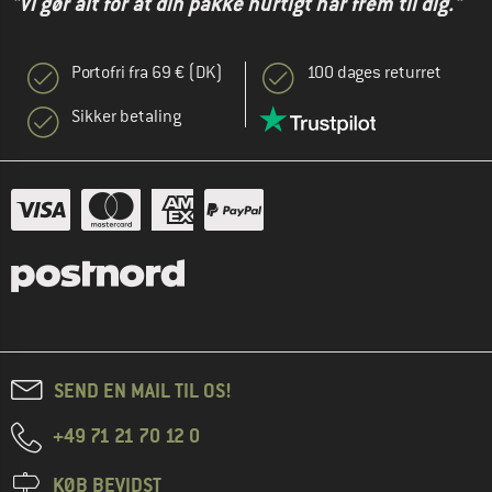
"Vi gør alt for at din pakke hurtigt når frem til dig."
Portofri fra 69 € (DK)
100 dages returret
Sikker betaling
SEND EN MAIL TIL OS!
+49 71 21 70 12 0
KØB BEVIDST