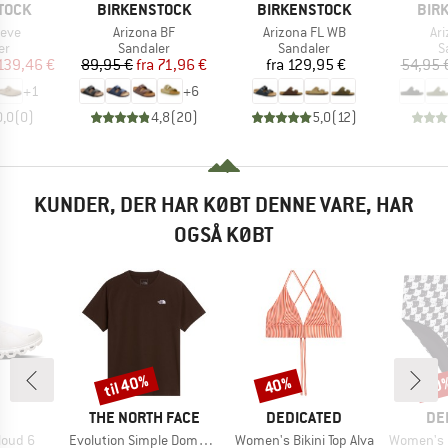
MÆRKE
MÆRKE
MÆR
TOCK
BIRKENSTOCK
BIRKENSTOCK
BIR
Artikel
Artikel
Art
Leve
Arizona BF
Arizona FL WB
Ar
tgruppe
Produktgruppe
Produktgruppe
P
er
Sandaler
Sandaler
S
is
dsat pris
Pris
Nedsat pris
Pris
139,46 €
89,95 €
fra
71,96 €
fra
129,95 €
54,95 
+
1
+
6
0,0
(
0
)
4,8
(
20
)
5,0
(
12
)
KUNDER, DER HAR KØBT DENNE VARE, HAR
OGSÅ KØBT
til 40%
40%
40
Rabat
Rabat
Raba
RKE
MÆRKE
MÆRKE
MÆ
THE NORTH FACE
DEDICATED
DE
Artikel
Artikel
Artikel
loud 6
Evolution Simple Dome Short Sleeve
Women's Bikini Top Alva
Women's Bik