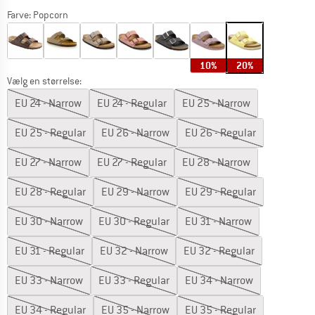
Farve:
Popcorn
10%
20%
Vælg en størrelse:
EU
24 - Narrow
EU
24 - Regular
EU
25 - Narrow
EU
25 - Regular
EU
26 - Narrow
EU
26 - Regular
EU
27 - Narrow
EU
27 - Regular
EU
28 - Narrow
EU
28 - Regular
EU
29 - Narrow
EU
29 - Regular
EU
30 - Narrow
EU
30 - Regular
EU
31 - Narrow
EU
31 - Regular
EU
32 - Narrow
EU
32 - Regular
EU
33 - Narrow
EU
33 - Regular
EU
34 - Narrow
EU
34 - Regular
EU
35 - Narrow
EU
35 - Regular