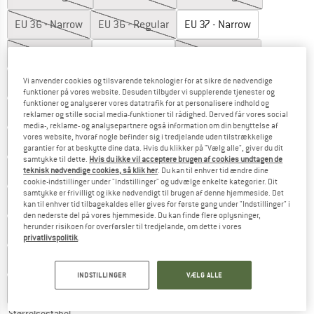
EU
36 - Narrow
EU
36 - Regular
EU
37 - Narrow
EU
37 - Regular
EU
38 - Narrow
EU
38 - Regular
Vi anvender cookies og tilsvarende teknologier for at sikre de nødvendige
EU
39 - Narrow
EU
39 - Regular
EU
40 - Narrow
funktioner på vores website. Desuden tilbyder vi supplerende tjenester og
funktioner og analyserer vores datatrafik for at personalisere indhold og
EU
40 - Regular
EU
41 - Narrow
EU
41 - Regular
reklamer og stille social media-funktioner til rådighed. Derved får vores social
media-, reklame- og analysepartnere også information om din benyttelse af
vores website, hvoraf nogle befinder sig i tredjelande uden tilstrækkelige
EU
42 - Narrow
EU
42 - Regular
EU
43 - Narrow
garantier for at beskytte dine data. Hvis du klikker på "Vælg alle", giver du dit
samtykke til dette.
Hvis du ikke vil acceptere brugen af cookies undtagen de
EU
43 - Regular
EU
44 - Narrow
EU
44 - Regular
teknisk nødvendige cookies, så klik her
. Du kan til enhver tid ændre dine
cookie-indstillinger under "Indstillinger" og udvælge enkelte kategorier. Dit
samtykke er frivilligt og ikke nødvendigt til brugen af denne hjemmeside. Det
EU
45 - Narrow
EU
45 - Regular
EU
46 - Narrow
kan til enhver tid tilbagekaldes eller gives for første gang under "Indstillinger" i
den nederste del på vores hjemmeside. Du kan finde flere oplysninger,
herunder risikoen for overførsler til tredjelande, om dette i vores
EU
46 - Regular
EU
47 - Narrow
EU
47 - Regular
privatlivspolitik
.
EU
48 - Narrow
EU
48 - Regular
EU
49 - Regular
INDSTILLINGER
VÆLG ALLE
EU
49 - Narrow
EU
50 - Regular
EU
50 - Narrow
Størrelsestabel