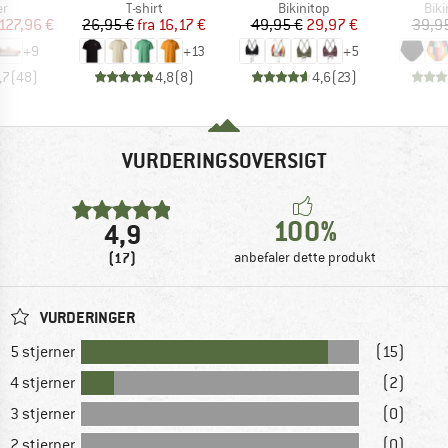
ktgruppe
Produktgruppe
Produktgruppe
Pro
er
T-shirt
Bikinitop
Biki
is
dsat pris
Pris
Nedsat pris
Pris
Nedsat pris
127,96 €
26,95 €
fra
16,17 €
49,95 €
29,97 €
39,9
+
9
+
13
+
5
,7
(
48
)
4,8
(
8
)
4,6
(
23
)
VURDERINGSOVERSIGT
100%
4,9
(17)
anbefaler dette produkt
VURDERINGER
5 stjerner
(15)
4 stjerner
(2)
3 stjerner
(0)
2 stjerner
(0)