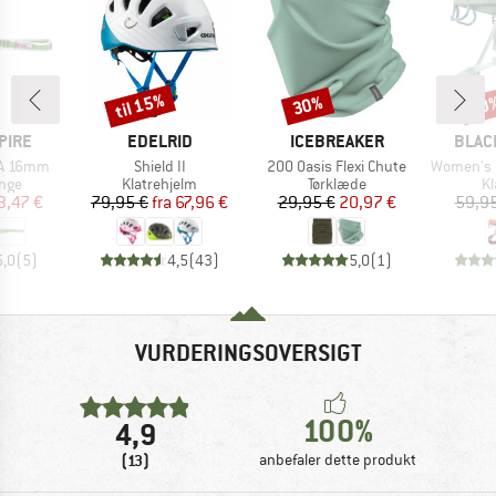
til 15%
30%
10
Rabat
Rabat
Raba
MÆRKE
MÆRKE
MÆR
PIRE
EDELRID
ICEBREAKER
BLAC
Artikel
Artikel
Artikel
PA 16mm
Shield II
200 Oasis Flexi Chute
Women's Mo
gruppe
Produktgruppe
Produktgruppe
Pr
nge
Klatrehjelm
Tørklæde
Kl
is
dsat pris
Pris
Nedsat pris
Pris
Nedsat pris
3,47 €
79,95 €
fra
67,96 €
29,95 €
20,97 €
59,95
5,0
(
5
)
4,5
(
43
)
5,0
(
1
)
VURDERINGSOVERSIGT
100%
4,9
(13)
anbefaler dette produkt