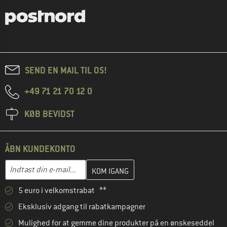
SEND EN MAIL TIL OS!
+49 71 21 70 12 0
KØB BEVIDST
ÅBN KUNDEKONTO
Indtast din e-mailadresse her, og opret i næste trin din kundekon
E-mail-adresse
5 euro i velkomstrabat **
Eksklusiv adgang til rabatkampagner
Mulighed for at gemme dine produkter på en ønskeseddel