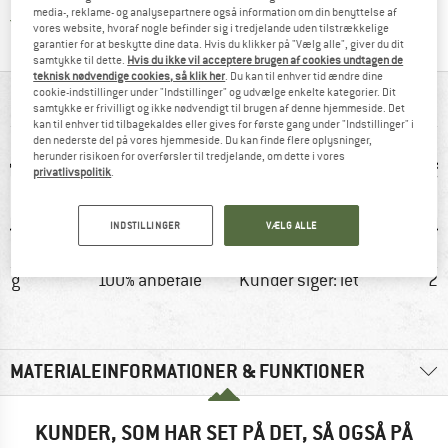
media-, reklame- og analysepartnere også information om din benyttelse af
Vi er Trustpilot-certificeret - oplysningerne får du
vores website, hvoraf nogle befinder sig i tredjelande uden tilstrækkelige
garantier for at beskytte dine data. Hvis du klikker på "Vælg alle", giver du dit
samtykke til dette.
Hvis du ikke vil acceptere brugen af cookies undtagen de
teknisk nødvendige cookies, så klik her
. Du kan til enhver tid ændre dine
cookie-indstillinger under "Indstillinger" og udvælge enkelte kategorier. Dit
ALT I OVERBLIK
samtykke er frivilligt og ikke nødvendigt til brugen af denne hjemmeside. Det
kan til enhver tid tilbagekaldes eller gives for første gang under "Indstillinger" i
den nederste del på vores hjemmeside. Du kan finde flere oplysninger,
herunder risikoen for overførsler til tredjelande, om dette i vores
privatlivspolitik
.
INDSTILLINGER
VÆLG ALLE
5 g
100% anbefale
Kunder siger: let
20
MATERIALEINFORMATIONER & FUNKTIONER
KUNDER, SOM HAR SET PÅ DET, SÅ OGSÅ PÅ