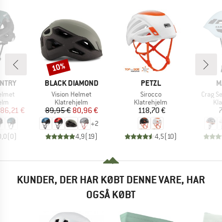
10%
Rabat
MÆRKE
MÆRKE
M
UNTRY
BLACK DIAMOND
PETZL
M
Artikel
Artikel
Artikel
elmet
Vision Helmet
Sirocco
Crag S
gruppe
Produktgruppe
Produktgruppe
Pr
elm
Klatrehjelm
Klatrehjelm
Kl
is
dsat pris
Pris
Nedsat pris
Pris
86,21 €
89,95 €
80,96 €
118,70 €
7
+
2
0,0
(
0
)
4,9
(
19
)
4,5
(
10
)
KUNDER, DER HAR KØBT DENNE VARE, HAR
OGSÅ KØBT