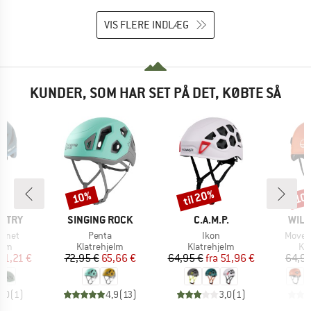
VIS FLERE INDLÆG
KUNDER, SOM HAR SET PÅ DET, KØBTE SÅ
til 20%
10%
10
Rabat
Rabat
Raba
MÆRKE
MÆRKE
MÆR
UNTRY
SINGING ROCK
C.A.M.P.
WILD
Artikel
Artikel
Artikel
elmet
Penta
Ikon
Movem
gruppe
Produktgruppe
Produktgruppe
Pr
elm
Klatrehjelm
Klatrehjelm
Kl
is
dsat pris
Pris
Nedsat pris
Pris
Nedsat pris
71,21 €
72,95 €
65,66 €
64,95 €
fra
51,96 €
64,95
4,0
(
1
)
4,9
(
13
)
3,0
(
1
)