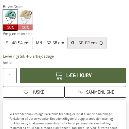
Farve:
Green
10%
10%
Vælg en størrelse:
S - 48-54 cm
M/L - 52-58 cm
XL - 56-62 cm
Linket åbnes i en infoboks og indeholder he
Leveringstid: 4-6 arbejdsdage
Antal:
LÆG I KURV
HUSKE
SAMMENLIGNE
Find oplysninger om forsendelse her! Åb
Portofri fra 69 € (DK)
Gå til returretten her Åbnes i en infoboks
100 dages returret
Vi anvender cookies og tilsvarende teknologier for at sikre de nødvendige
funktioner på vores website. Desuden tilbyder vi supplerende tjenester og
> 4.000.000 tilfredse kunder
funktioner og analyserer vores datatrafik for at personalisere indhold og
Alle artikler på lager
reklamer og stille social media-funktioner til rådighed. Derved får vores social