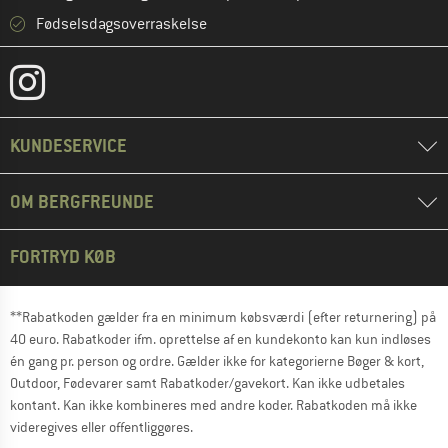
Fødselsdagsoverraskelse
KUNDESERVICE
OM BERGFREUNDE
FORTRYD KØB
**Rabatkoden gælder fra en minimum købsværdi (efter returnering) på
40 euro. Rabatkoder ifm. oprettelse af en kundekonto kan kun indløses
én gang pr. person og ordre. Gælder ikke for kategorierne Bøger & kort,
Outdoor, Fødevarer samt Rabatkoder/gavekort. Kan ikke udbetales
kontant. Kan ikke kombineres med andre koder. Rabatkoden må ikke
videregives eller offentliggøres.