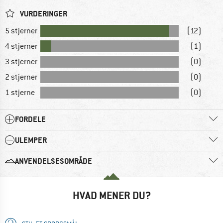
VURDERINGER
5 stjerner
(12)
4 stjerner
(1)
3 stjerner
(0)
2 stjerner
(0)
1 stjerne
(0)
FORDELE
ULEMPER
ANVENDELSESOMRÅDE
HVAD MENER DU?