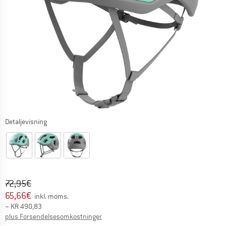
Detaljevisning
Original pris :
Pris:
72,95
€
65,66
€
inkl. moms.
~
KR
490,83
Oplysninger om forsendelsesomkostninge
plus Forsendelsesomkostninger