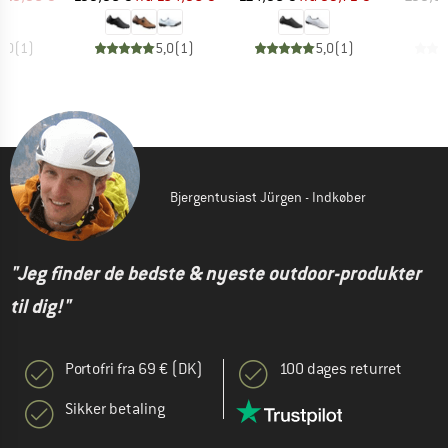
3,0
(
1
)
5,0
(
1
)
5,0
(
1
)
Bjergentusiast Jürgen - Indkøber
"Jeg finder de bedste & nyeste outdoor-produkter
til dig!"
Portofri fra 69 € (DK)
100 dages returret
Sikker betaling