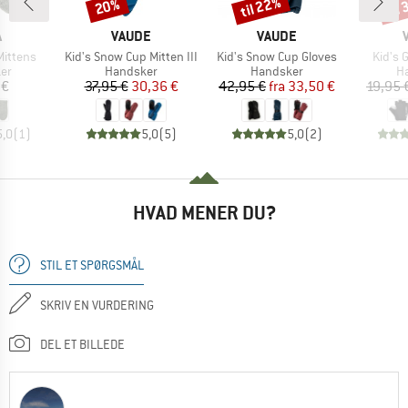
til 22%
til
20%
Rabat
Rabat
Raba
KE
MÆRKE
MÆRKE
A
VAUDE
VAUDE
Artikel
Artikel
Artikel
Mittens
Kid's Snow Cup Mitten III
Kid's Snow Cup Gloves
Kid's 
tgruppe
Produktgruppe
Produktgruppe
Pr
er
Handsker
Handsker
H
is
Pris
Nedsat pris
Pris
Nedsat pris
 €
37,95 €
30,36 €
42,95 €
fra
33,50 €
19,95 
5,0
(
1
)
5,0
(
5
)
5,0
(
2
)
HVAD MENER DU?
STIL ET SPØRGSMÅL
SKRIV EN VURDERING
DEL ET BILLEDE