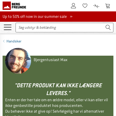
Til kundekontoen
Til 
Til huskesedlen.
Til produk
Up to 50% off now in our summer sale
Up to 50% off now in our summer sale »
Handsker
Bjergentusiast Max
"DETTE PRODUKT KAN IKKE LÆNGERE
LEVERES."
Enten er der her tale om en ældre model, eller vi kan eller vil
ikke genbestille produktet hos producenten.
Du behøver ikke at give op! Selvfølgelig har vi alternativer