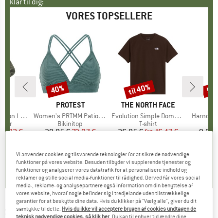
klar til dig:
VORES TOPSELLERE
til 40%
40%
57
Rabat
Rabat
Raba
KE
C
MÆRKE
PROTEST
MÆRKE
THE NORTH FACE
ight Socks
Artikel
Women's PRTMM Patio Triangle
Artikel
Evolution Simple Dome Short Sleeve
Artikel
Harnosan
ruppe
kker
Produktgruppe
Bikinitop
Produktgruppe
T-shirt
P
P
is
dsat pris
14,92 €
39,95 €
Pris
Nedsat pris
23,97 €
26,95 €
fra
Pris
Nedsat pris
16,17 €
9,95 
+
11
Vi anvender cookies og tilsvarende teknologier for at sikre de nødvendige
7
(
252
)
4,9
(
23
)
4,8
(
8
)
funktioner på vores website. Desuden tilbyder vi supplerende tjenester og
funktioner og analyserer vores datatrafik for at personalisere indhold og
reklamer og stille social media-funktioner til rådighed. Derved får vores social
media-, reklame- og analysepartnere også information om din benyttelse af
vores website, hvoraf nogle befinder sig i tredjelande uden tilstrækkelige
garantier for at beskytte dine data. Hvis du klikker på "Vælg alle", giver du dit
SHIMANO
-
samtykke til dette.
Hvis du ikke vil acceptere brugen af cookies undtagen de
Explorer Gloves - Handsker
teknisk nødvendige cookies, så klik her
. Du kan til enhver tid ændre dine