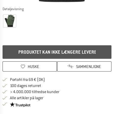
Detaljevisning
PRODUKTET KAN IKKE LÆNGERE LEVERES
HUSKE
SAMMENLIGNE
Find oplysninger om forsendelse her! Åb
Portofri fra 69 € (DK)
Gå til returretten her Åbnes i en infoboks
100 dages returret
> 4.000.000 tilfredse kunder
Alle artikler på lager
Vi er Trustpilot-certificeret - oplysningerne får du