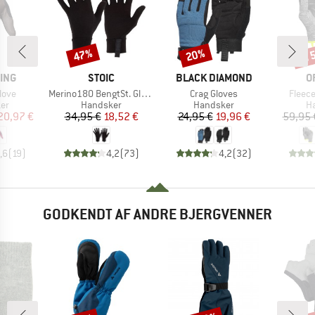
til
47%
20%
Rabat
Rabat
Raba
MÆRKE
MÆRKE
M
ING
STOIC
BLACK DIAMOND
O
Artikel
Artikel
Artikel
love
Merino180 BengtSt. Glove
Crag Gloves
Fleece
tgruppe
Produktgruppe
Produktgruppe
Pr
er
Handsker
Handsker
H
is
dsat pris
Pris
Nedsat pris
Pris
Nedsat pris
20,97 €
34,95 €
18,52 €
24,95 €
19,96 €
59,95 
,6
(
19
)
4,2
(
73
)
4,2
(
32
)
GODKENDT AF ANDRE BJERGVENNER