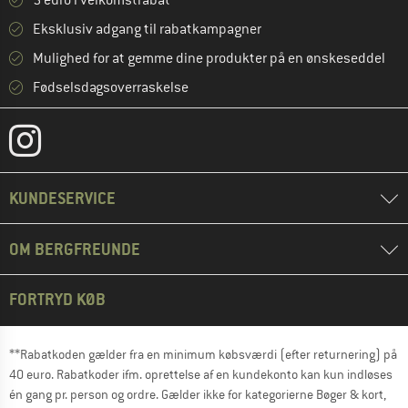
5 euro i velkomstrabat **
Eksklusiv adgang til rabatkampagner
Mulighed for at gemme dine produkter på en ønskeseddel
Fødselsdagsoverraskelse
KUNDESERVICE
OM BERGFREUNDE
FORTRYD KØB
**Rabatkoden gælder fra en minimum købsværdi (efter returnering) på
40 euro. Rabatkoder ifm. oprettelse af en kundekonto kan kun indløses
én gang pr. person og ordre. Gælder ikke for kategorierne Bøger & kort,