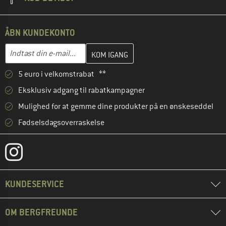
ÅBN KUNDEKONTO
Indtast din e-mailadresse her, og opret i næste trin din kundekon
E-mail-adresse
5 euro i velkomstrabat **
Eksklusiv adgang til rabatkampagner
Mulighed for at gemme dine produkter på en ønskeseddel
Fødselsdagsoverraskelse
KUNDESERVICE
OM BERGFREUNDE