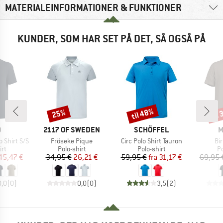
MATERIALEINFORMATIONER & FUNKTIONER
KUNDER, SOM HAR SET PÅ DET, SÅ OGSÅ PÅ
til 48%
til
25%
Rabat
Rabat
Raba
KE
MÆRKE
MÆRKE
M
O
2117 OF SWEDEN
SCHÖFFEL
M
Artikel
Artikel
Art
o Shirt S/S
Fröseke Pique
Circ Polo Shirt Tauron
Bi
tgruppe
Produktgruppe
Produktgruppe
P
irt
Polo-shirt
Polo-shirt
Po
is
dsat pris
Pris
Nedsat pris
Pris
Nedsat pris
45,47 €
34,95 €
26,21 €
59,95 €
fra
31,17 €
69,95 
0,0
(
0
)
0,0
(
0
)
3,5
(
2
)