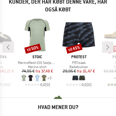
KUNDER, DER HAR KØBT DENNE VARE, HAR
OGSÅ KØBT
til 50%
til 45%
til
Rabat
Rabat
Raba
MÆRKE
MÆRKE
M
TIVA
STOIC
PROTEST
P
Artikel
Artikel
A
on
MerinoMesh150 SadjemSt. S/S
PRTIsaak
tgruppe
Produktgruppe
Produktgruppe
P
ko
Merino-shirt
Badebukser
S
is
dsat pris
Pris
Nedsat pris
Pris
Nedsat pris
140,21 €
74,95 €
fra
37,48 €
29,95 €
fra
16,47 €
59,95 
+
3
7
(
266
)
0,0
(
0
)
0,0
(
0
)
HVAD MENER DU?