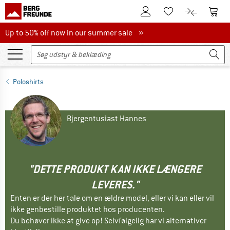
Til kundekontoen
Til 
Til huskesedlen.
Til produk
Up to 50% off now in our summer sale
Up to 50% off now in our summer sale »
Poloshirts
Bjergentusiast Hannes
"DETTE PRODUKT KAN IKKE LÆNGERE
LEVERES."
Enten er der her tale om en ældre model, eller vi kan eller vil
ikke genbestille produktet hos producenten.
Du behøver ikke at give op! Selvfølgelig har vi alternativer