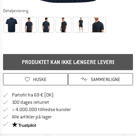
Detaljevisning
PRODUKTET KAN IKKE LÆNGERE LEVERES
HUSKE
SAMMENLIGNE
Find oplysninger om forsendelse her! Åb
Portofri fra 69 € (DK)
Gå til returretten her Åbnes i en infoboks
100 dages returret
> 4.000.000 tilfredse kunder
Alle artikler på lager
Vi er Trustpilot-certificeret - oplysningerne får du