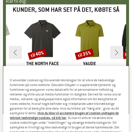
klar til dig:
KUNDER, SOM HAR SET PÅ DET, KØBTE SÅ
til 40%
til 35%
60
Rabat
Rabat
Raba
E
PA
MÆRKE
THE NORTH FACE
MÆRKE
VAUDE
M
S
 Shirt
Artikel
Tanken Polo
Artikel
Essential Polo Shirt
Arti
Pok
ktgruppe
e
Produktgruppe
Funktionsshirt
Produktgruppe
Polo-shirt
P
S
is
dsat pris
5,98 €
49,95 €
fra
Pris
Nedsat pris
29,97 €
59,95 €
fra
Pris
Nedsat pris
38,97 €
79,9
Vi anvender cookies og tilsvarende teknologier for at sikre de nødvendige
funktioner på vores website. Desuden tilbyder vi supplerende tjenester og
funktioner og analyserer vores datatrafik for at personalisere indhold og
reklamer og stille social media-funktioner til rådighed. Derved får vores social
0,0
(
0
)
4,9
(
9
)
4,7
(
3
)
media-, reklame- og analysepartnere også information om din benyttelse af
vores website, hvoraf nogle befinder sig i tredjelande uden tilstrækkelige
garantier for at beskytte dine data. Hvis du klikker på "Vælg alle", giver du dit
samtykke til dette.
Hvis du ikke vil acceptere brugen af cookies undtagen de
teknisk nødvendige cookies, så klik her
. Du kan til enhver tid ændre dine
cookie-indstillinger under "Indstillinger" og udvælge enkelte kategorier. Dit
SHERPA
-
Bali Polo Shirt - Polo-shirt
samtykke er frivilligt og ikke nødvendigt til brugen af denne hjemmeside. Det