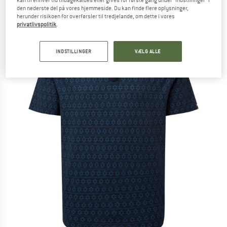
kan til enhver tid tilbagekaldes eller gives for første gang under "Indstillinger" i
den nederste del på vores hjemmeside. Du kan finde flere oplysninger,
(0)
herunder risikoen for overførsler til tredjelande, om dette i vores
privatlivspolitik
.
INDSTILLINGER
VÆLG ALLE