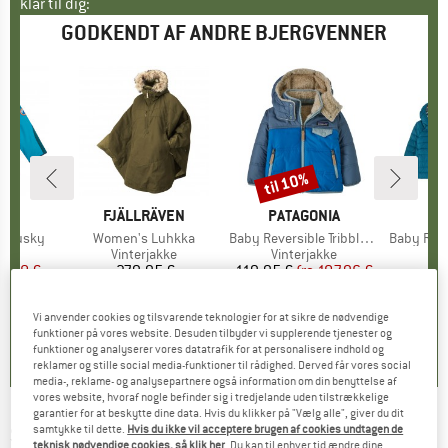
klar til dig:
GODKENDT AF ANDRE BJERGVENNER
til 10%
Rabat
KE
D
MÆRKE
FJÄLLRÄVEN
MÆRKE
PATAGONIA
MÆ
PA
en Husky
Artikel
Women's Luhkka
Artikel
Baby Reversible Tribbles Hoody
Artikel
Baby Reversible
ktgruppe
ke
Produktgruppe
Vinterjakke
Produktgruppe
Vinterjakke
P
D
is
dsat pris
2,98 €
379,95 €
Pris
119,95 €
fra
Pris
Nedsat pris
107,96 €
1
+
3
Vi anvender cookies og tilsvarende teknologier for at sikre de nødvendige
5,0
(
3
)
5,0
(
8
)
5,0
(
7
)
funktioner på vores website. Desuden tilbyder vi supplerende tjenester og
funktioner og analyserer vores datatrafik for at personalisere indhold og
reklamer og stille social media-funktioner til rådighed. Derved får vores social
media-, reklame- og analysepartnere også information om din benyttelse af
vores website, hvoraf nogle befinder sig i tredjelande uden tilstrækkelige
garantier for at beskytte dine data. Hvis du klikker på "Vælg alle", giver du dit
SEELAND
-
samtykke til dette.
Hvis du ikke vil acceptere brugen af cookies undtagen de
Helt Shield Jacket - Vinterjakke
teknisk nødvendige cookies, så klik her
. Du kan til enhver tid ændre dine