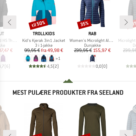
til 50%
35%
30
Rabat
Rabat
Raba
E
MÆRKE
MÆRKE
UT
TROLLKIDS
RAB
Artikel
Artikel
Artikel
ooded Jacket
Kid's Kjerak 3in1 Jacket
Women's Microlight Alpine Jacket Exclusive
Microlight Alpi
gruppe
Produktgruppe
Produktgruppe
P
kke
3 i 1-jakke
Dunjakke
D
is
dsat pris
Pris
Nedsat pris
Pris
Nedsat pris
37,47 €
99,95 €
fra
49,98 €
239,95 €
155,97 €
239,9
+
1
4,7
(
6
)
4,5
(
2
)
0,0
(
0
)
MEST PULÆRE PRODUKTER FRA SEELAND