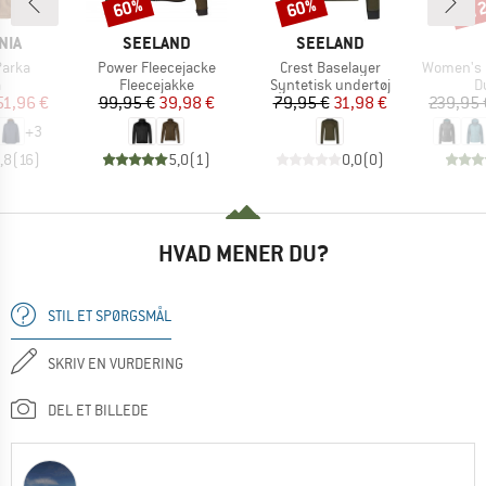
til
60%
60%
Rabat
Rabat
Raba
MÆRKE
MÆRKE
NIA
SEELAND
SEELAND
Artikel
Artikel
Artikel
Parka
Power Fleecejacke
Crest Baselayer
Women's Microl
uktgruppe
Produktgruppe
Produktgruppe
P
a
Fleecejakke
Syntetisk undertøj
D
is
dsat pris
Pris
Nedsat pris
Pris
Nedsat pris
51,96 €
99,95 €
39,98 €
79,95 €
31,98 €
239,95 
+
3
,8
(
16
)
5,0
(
1
)
0,0
(
0
)
HVAD MENER DU?
STIL ET SPØRGSMÅL
SKRIV EN VURDERING
DEL ET BILLEDE