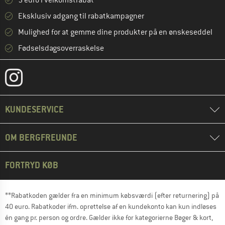
5 euro i velkomstrabat **
Eksklusiv adgang til rabatkampagner
Mulighed for at gemme dine produkter på en ønskeseddel
Fødselsdagsoverraskelse
KUNDESERVICE
OM BERGFREUNDE
FORTRYD KØB
**Rabatkoden gælder fra en minimum købsværdi (efter returnering) på
40 euro. Rabatkoder ifm. oprettelse af en kundekonto kan kun indløses
én gang pr. person og ordre. Gælder ikke for kategorierne Bøger & kort,