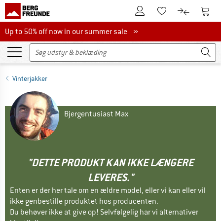
Til kundekontoen
Til 
Til huskesedlen.
Til produk
Up to 50% off now in our summer sale
Up to 50% off now in our summer sale »
Vinterjakker
Bjergentusiast Max
"DETTE PRODUKT KAN IKKE LÆNGERE
LEVERES."
Enten er der her tale om en ældre model, eller vi kan eller vil
ikke genbestille produktet hos producenten.
Du behøver ikke at give op! Selvfølgelig har vi alternativer