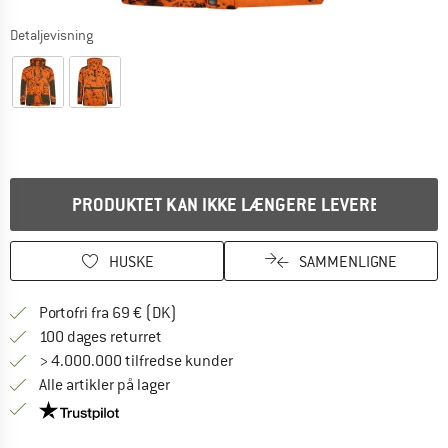
Detaljevisning
PRODUKTET KAN IKKE LÆNGERE LEVERES
HUSKE
SAMMENLIGNE
Find oplysninger om forsendelse her! Åb
Portofri fra 69 € (DK)
Gå til returretten her Åbnes i en infoboks
100 dages returret
> 4.000.000 tilfredse kunder
Alle artikler på lager
Vi er Trustpilot-certificeret - oplysningerne får du