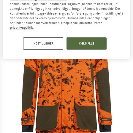
cookie-indstillinger under "Indstillinger" og udvælge enkelte kategorier. Dit
(0)
samtykke er frivilligt og ikke nødvendigt til brugen af denne hjemmeside. Det
kan til enhver tid tilbagekaldes eller gives for første gang under "Indstillinger" i
den nederste del på vores hjemmeside. Du kan finde flere oplysninger,
herunder risikoen for overførsler til tredjelande, om dette i vores
privatlivspolitik
.
INDSTILLINGER
VÆLG ALLE