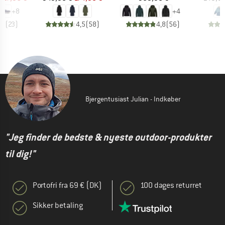
+
8
+
4
,1
(
23
)
4,5
(
58
)
4,8
(
56
)
Bjergentusiast Julian - Indkøber
"Jeg finder de bedste & nyeste outdoor-produkter
til dig!"
Portofri fra 69 € (DK)
100 dages returret
Sikker betaling