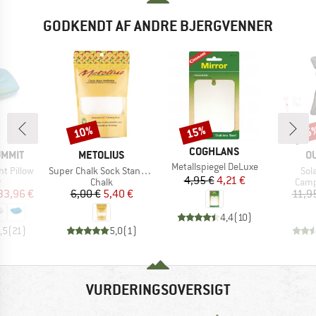
GODKENDT AF ANDRE BJERGVENNER
10%
15%
15
Rabat
Rabat
Raba
MÆRKE
COGHLANS
MÆRKE
M
UMMIT
METOLIUS
O
Artikel
Metallspiegel DeLuxe
Artikel
Arti
ht Pillow
Super Chalk Sock Standard
Sol
Pris
Nedsat pris
4,95 €
4,21 €
ktgruppe
Produktgruppe
Prod
r
Chalk
Camp
is
dsat pris
Pris
Nedsat pris
33,96 €
6,00 €
5,40 €
11,9
4,4
(
10
)
,5
(
21
)
5,0
(
1
)
VURDERINGSOVERSIGT