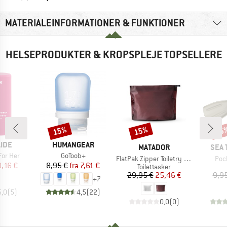
MATERIALEINFORMATIONER & FUNKTIONER
HELSEPRODUKTER & KROPSPLEJE TOPSELLERE
15%
15%
15
Rabat
Rabat
Raba
MÆRKE
IDE
HUMANGEAR
MÆRKE
MÆR
MATADOR
SEA 
Artikel
For Her
GoToob+
Artikel
Arti
FlatPak Zipper Toiletry Case
Poc
is
dsat pris
Pris
Nedsat pris
0,16 €
8,95 €
fra
7,61 €
Produktgruppe
Toilettasker
Pris
Nedsat pris
29,95 €
25,46 €
9,9
+
7
5,0
(
5
)
4,5
(
22
)
0,0
(
0
)