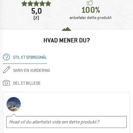
100%
5,0
(2)
anbefaler dette produkt
HVAD MENER DU?
STIL ET SPØRGSMÅL
SKRIV EN VURDERING
DEL ET BILLEDE