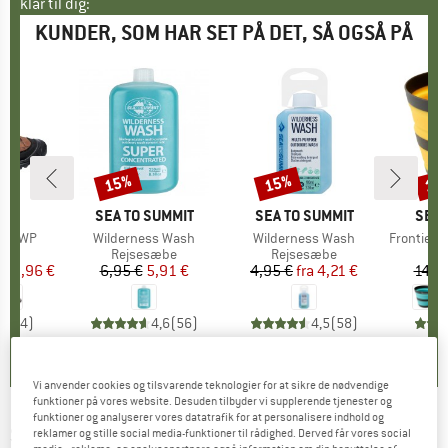
klar til dig:
KUNDER, SOM HAR SET PÅ DET, SÅ OGSÅ PÅ
15%
15%
15
Rabat
Rabat
Raba
KE
N
MÆRKE
SEA TO SUMMIT
MÆRKE
SEA TO SUMMIT
MÆR
SEA 
Mid WP
Artikel
Wilderness Wash
Artikel
Wilderness Wash
Artikel
Frontier Ultral
tgruppe
sko
Produktgruppe
Rejsesæbe
Produktgruppe
Rejsesæbe
is
dsat pris
152,96 €
6,95 €
Pris
Nedsat pris
5,91 €
4,95 €
fra
Pris
Nedsat pris
4,21 €
14,9
4,5
(
4
)
4,6
(
56
)
4,5
(
58
)
Vi anvender cookies og tilsvarende teknologier for at sikre de nødvendige
funktioner på vores website. Desuden tilbyder vi supplerende tjenester og
funktioner og analyserer vores datatrafik for at personalisere indhold og
SEA TO SUMMIT
-
Hand Cleaning Gel -
reklamer og stille social media-funktioner til rådighed. Derved får vores social