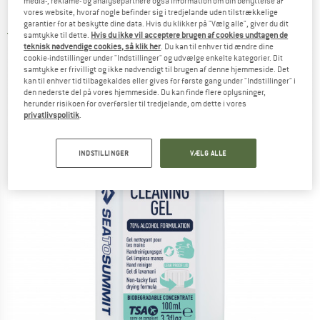
media-, reklame- og analysepartnere også information om din benyttelse af
Rejsesæbe
vores website, hvoraf nogle befinder sig i tredjelande uden tilstrækkelige
garantier for at beskytte dine data. Hvis du klikker på "Vælg alle", giver du dit
5,0
(2)
samtykke til dette.
Hvis du ikke vil acceptere brugen af cookies undtagen de
teknisk nødvendige cookies, så klik her
. Du kan til enhver tid ændre dine
cookie-indstillinger under "Indstillinger" og udvælge enkelte kategorier. Dit
samtykke er frivilligt og ikke nødvendigt til brugen af denne hjemmeside. Det
kan til enhver tid tilbagekaldes eller gives for første gang under "Indstillinger" i
den nederste del på vores hjemmeside. Du kan finde flere oplysninger,
herunder risikoen for overførsler til tredjelande, om dette i vores
privatlivspolitik
.
INDSTILLINGER
VÆLG ALLE