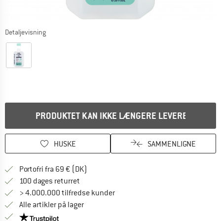
Detaljevisning
PRODUKTET KAN IKKE LÆNGERE LEVERES
HUSKE
SAMMENLIGNE
Find oplysninger om forsendelse her! Åb
Portofri fra 69 € (DK)
Gå til returretten her Åbnes i en infoboks
100 dages returret
> 4.000.000 tilfredse kunder
Alle artikler på lager
Vi er Trustpilot-certificeret - oplysningerne får du