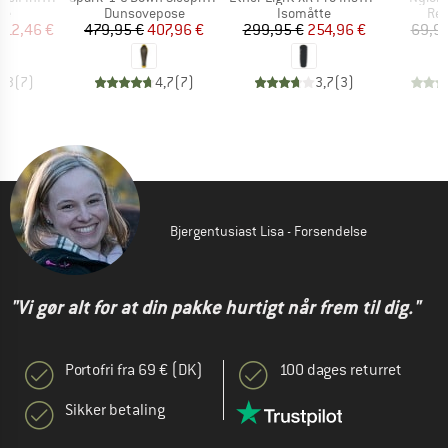
tgruppe
Produktgruppe
Produktgruppe
Pro
te
Dunsovepose
Isomåtte
Re
is
dsat pris
Pris
Nedsat pris
Pris
Nedsat pris
212,46 €
479,95 €
407,96 €
299,95 €
254,96 €
69,95
4,3
(
7
)
4,7
(
7
)
3,7
(
3
)
Bjergentusiast Lisa - Forsendelse
"Vi gør alt for at din pakke hurtigt når frem til dig."
Portofri fra 69 € (DK)
100 dages returret
Sikker betaling