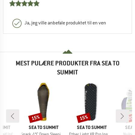
Ja, jeg ville anbefale produktet til en ven
MEST PULÆRE PRODUKTER FRA SEA TO
SUMMIT
15%
15%
20
Rabat
Rabat
Raba
MÆRKE
MÆRKE
MÆR
UMMIT
SEA TO SUMMIT
SEA TO SUMMIT
SEA 
Artikel
Artikel
Artikel
flating Mat
Spark -1°C Down Sleeping Bag
Ether Light XR Pro Insulated ASC Mat
Nylon 