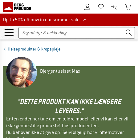
Til kundekontoen
Til 
Til huskesedlen.
Til produk
Up to 50% off now in our summer sale
Up to 50% off now in our summer sale »
Helseprodukter & kropspleje
Bjergentusiast Max
"DETTE PRODUKT KAN IKKE LÆNGERE
LEVERES."
Enten er der her tale om en ældre model, eller vi kan eller vil
ikke genbestille produktet hos producenten.
Du behøver ikke at give op! Selvfølgelig har vi alternativer