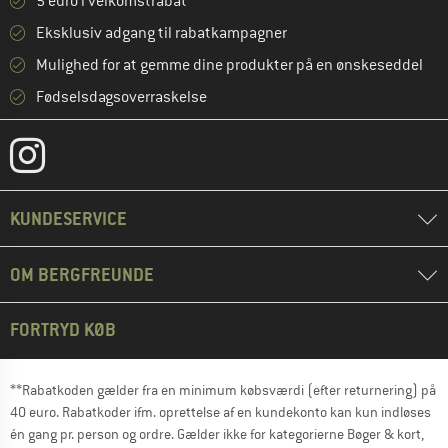
5 euro i velkomstrabat **
Eksklusiv adgang til rabatkampagner
Mulighed for at gemme dine produkter på en ønskeseddel
Fødselsdagsoverraskelse
KUNDESERVICE
OM BERGFREUNDE
FORTRYD KØB
**Rabatkoden gælder fra en minimum købsværdi (efter returnering) på
40 euro. Rabatkoder ifm. oprettelse af en kundekonto kan kun indløses
én gang pr. person og ordre. Gælder ikke for kategorierne Bøger & kort,