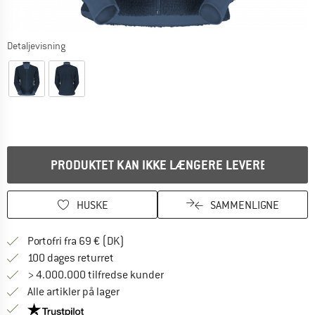
Detaljevisning
PRODUKTET KAN IKKE LÆNGERE LEVERES
HUSKE
SAMMENLIGNE
Find oplysninger om forsendelse her! Åb
Portofri fra 69 € (DK)
Gå til returretten her Åbnes i en infoboks
100 dages returret
> 4.000.000 tilfredse kunder
Alle artikler på lager
Vi er Trustpilot-certificeret - oplysningerne får du