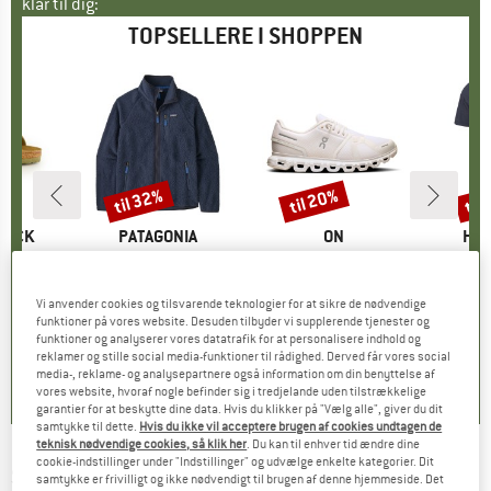
klar til dig:
TOPSELLERE I SHOPPEN
til 32%
til 20%
til
Rabat
Rabat
Raba
TOCK
MÆRKE
PATAGONIA
MÆRKE
ON
MÆ
HEB
 BF
Artikel
Retro Pile Jacket
Artikel
Women's Cloud 6
Artikel
MerinoMix150 Pi
tgruppe
er
Produktgruppe
Fleecejakke
Produktgruppe
Sneaker
Pr
Mer
is
dsat pris
71,96 €
149,95 €
fra
Pris
Nedsat pris
101,97 €
159,95 €
fra
Pris
Nedsat pris
127,96 €
59,95 
Vi anvender cookies og tilsvarende teknologier for at sikre de nødvendige
funktioner på vores website. Desuden tilbyder vi supplerende tjenester og
+
6
+
1
+
9
funktioner og analyserer vores datatrafik for at personalisere indhold og
,8
(
20
)
4,6
(
71
)
4,7
(
48
)
reklamer og stille social media-funktioner til rådighed. Derved får vores social
media-, reklame- og analysepartnere også information om din benyttelse af
vores website, hvoraf nogle befinder sig i tredjelande uden tilstrækkelige
garantier for at beskytte dine data. Hvis du klikker på "Vælg alle", giver du dit
samtykke til dette.
Hvis du ikke vil acceptere brugen af cookies undtagen de
teknisk nødvendige cookies, så klik her
. Du kan til enhver tid ændre dine
cookie-indstillinger under "Indstillinger" og udvælge enkelte kategorier. Dit
SCOTT
-
Women's Jacket Defined Heritage
samtykke er frivilligt og ikke nødvendigt til brugen af denne hjemmeside. Det