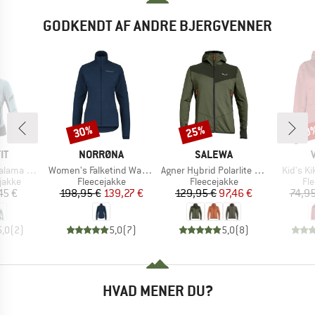
GODKENDT AF ANDRE BJERGVENNER
30%
25%
40
Rabat
Rabat
Raba
E
MÆRKE
MÆRKE
IT
NORRØNA
SALEWA
Artikel
Artikel
Artikel
Alpha Jacket
Women's Falketind Warm1 Jacket
Agner Hybrid Polarlite Durastretch Fullzip Hoody
Kid's K
ruppe
Produktgruppe
Produktgruppe
Pr
jakke
Fleecejakke
Fleecejakke
Fl
is
Pris
Nedsat pris
Pris
Nedsat pris
45 €
198,95 €
139,27 €
129,95 €
97,46 €
74,95
5,0
(
2
)
5,0
(
7
)
5,0
(
8
)
HVAD MENER DU?