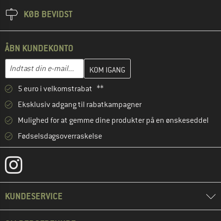
KØB BEVIDST
ÅBN KUNDEKONTO
Indtast din e-mailadresse her, og opret i næste trin din kundekon
Indtast din e-mail...
5 euro i velkomstrabat **
Eksklusiv adgang til rabatkampagner
Mulighed for at gemme dine produkter på en ønskeseddel
Fødselsdagsoverraskelse
KUNDESERVICE