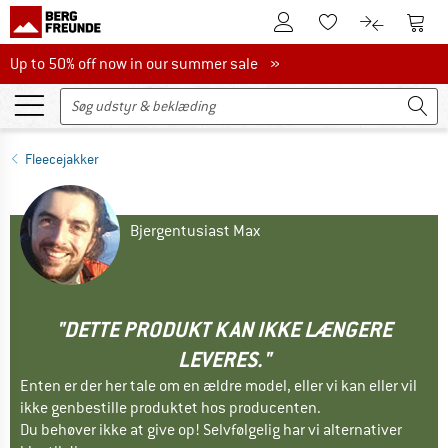
Til kundekontoen
Til 
Til huskesedlen.
Til produk
Up to 50% off now in our summer sale
Up to 50% off now in our summer sale »
Fleecejakker
Bjergentusiast Max
"DETTE PRODUKT KAN IKKE LÆNGERE
LEVERES."
Enten er der her tale om en ældre model, eller vi kan eller vil
ikke genbestille produktet hos producenten.
Du behøver ikke at give op! Selvfølgelig har vi alternativer