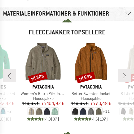
MATERIALEINFORMATIONER & FUNKTIONER
FLEECEJAKKER TOPSELLERE
til 30%
til 53%
til
Rabat
Rabat
Raba
MÆRKE
MÆRKE
MÆ
IDS
PATAGONIA
PATAGONIA
PA
Artikel
Artikel
Artikel
er Jacket
Women's Retro Pile Jacket
Better Sweater Jacket
R1 Air 
gruppe
Produktgruppe
Produktgruppe
Pr
kke
Fleecejakke
Fleecejakke
Fl
is
dsat pris
Pris
Nedsat pris
Pris
Nedsat pris
32,47 €
149,95 €
fra
104,97 €
149,95 €
fra
70,48 €
159,95 
+
2
+
11
,6
(
16
)
4,3
(
37
)
4,6
(
107
)