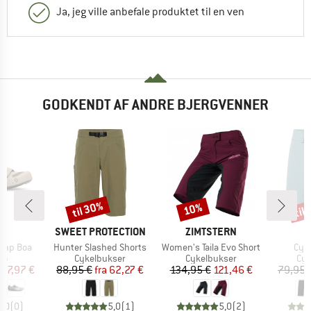
Ja, jeg ville anbefale produktet til en ven
GODKENDT AF ANDRE BJERGVENNER
til 30%
til
10%
Rabat
Rabat
Raba
KE
MÆRKE
MÆRKE
T
SWEET PROTECTION
ZIMTSTERN
Artikel
Artikel
Arti
omp Boa
Hunter Slashed Shorts
Women's Taila Evo Short
Cycl
tgruppe
Produktgruppe
Produktgruppe
Pro
ko
Cykelbukser
Cykelbukser
Cyk
is
dsat pris
Pris
Nedsat pris
Pris
Nedsat pris
77,97 €
88,95 €
fra
62,27 €
134,95 €
121,46 €
79,95 
0,0
(
0
)
5,0
(
1
)
5,0
(
2
)