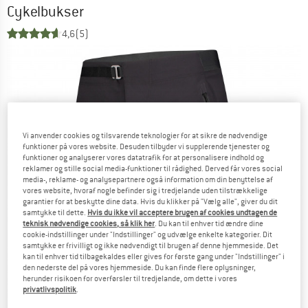
Cykelbukser
4,6
(5)
Vi anvender cookies og tilsvarende teknologier for at sikre de nødvendige
funktioner på vores website. Desuden tilbyder vi supplerende tjenester og
funktioner og analyserer vores datatrafik for at personalisere indhold og
reklamer og stille social media-funktioner til rådighed. Derved får vores social
media-, reklame- og analysepartnere også information om din benyttelse af
vores website, hvoraf nogle befinder sig i tredjelande uden tilstrækkelige
garantier for at beskytte dine data. Hvis du klikker på "Vælg alle", giver du dit
samtykke til dette.
Hvis du ikke vil acceptere brugen af cookies undtagen de
teknisk nødvendige cookies, så klik her
. Du kan til enhver tid ændre dine
cookie-indstillinger under "Indstillinger" og udvælge enkelte kategorier. Dit
samtykke er frivilligt og ikke nødvendigt til brugen af denne hjemmeside. Det
kan til enhver tid tilbagekaldes eller gives for første gang under "Indstillinger" i
den nederste del på vores hjemmeside. Du kan finde flere oplysninger,
herunder risikoen for overførsler til tredjelande, om dette i vores
privatlivspolitik
.