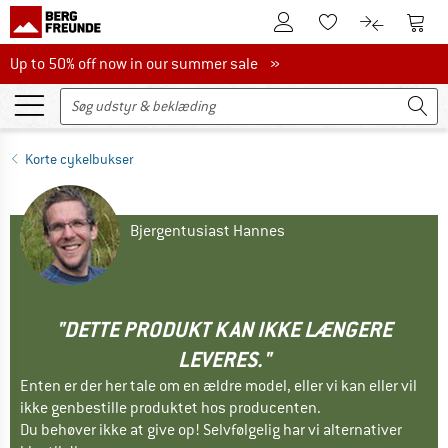
Til kundekontoen
Til 
Til huskesedlen.
Til produk
Up to 50% off now in our summer sale
Up to 50% off now in our summer sale »
Korte cykelbukser
Bjergentusiast Hannes
"DETTE PRODUKT KAN IKKE LÆNGERE
LEVERES."
Enten er der her tale om en ældre model, eller vi kan eller vil
ikke genbestille produktet hos producenten.
Du behøver ikke at give op! Selvfølgelig har vi alternativer