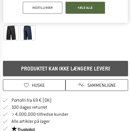
INDSTILLINGER
VÆLG ALLE
Detaljevisning
PRODUKTET KAN IKKE LÆNGERE LEVERES
HUSKE
SAMMENLIGNE
Find oplysninger om forsendelse her! Åb
Portofri fra 69 € (DK)
Gå til returretten her Åbnes i en infoboks
100 dages returret
> 4.000.000 tilfredse kunder
Alle artikler på lager
Vi er Trustpilot-certificeret - oplysningerne får du