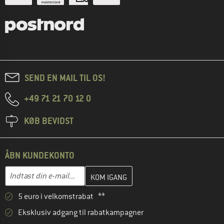
SEND EN MAIL TIL OS!
+49 71 21 70 12 0
KØB BEVIDST
ÅBN KUNDEKONTO
Indtast din e-mailadresse her, og opret i næste trin din kundekon
E-mail-adresse
5 euro i velkomstrabat **
Eksklusiv adgang til rabatkampagner