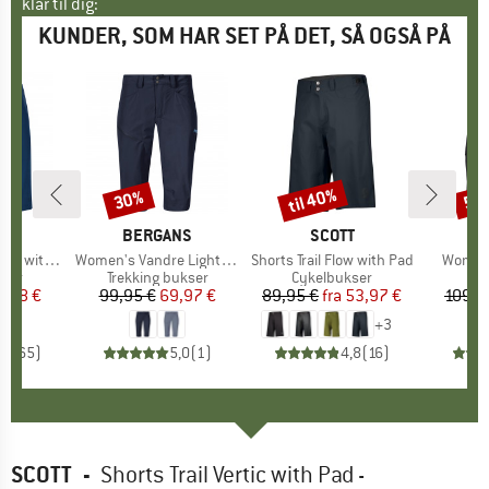
klar til dig:
KUNDER, SOM HAR SET PÅ DET, SÅ OGSÅ PÅ
til 40%
30%
55
Rabat
Rabat
Raba
KE
C
MÆRKE
BERGANS
MÆRKE
SCOTT
Inner Shorts
Artikel
Women's Vandre Light Softshell Long Shorts
Artikel
Shorts Trail Flow with Pad
Artikel
Women
gruppe
kser
Produktgruppe
Trekking bukser
Produktgruppe
Cykelbukser
Pro
Cyk
is
dsat pris
8,88 €
99,95 €
Pris
Nedsat pris
69,97 €
89,95 €
fra
Pris
Nedsat pris
53,97 €
109,9
+
3
,6
(
65
)
5,0
(
1
)
4,8
(
16
)
SCOTT
-
Shorts Trail Vertic with Pad -