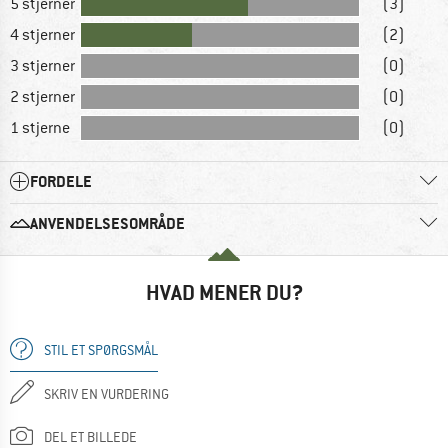
5 stjerner
(3)
4 stjerner
(2)
3 stjerner
(0)
2 stjerner
(0)
1 stjerne
(0)
FORDELE
ANVENDELSESOMRÅDE
HVAD MENER DU?
STIL ET SPØRGSMÅL
SKRIV EN VURDERING
DEL ET BILLEDE