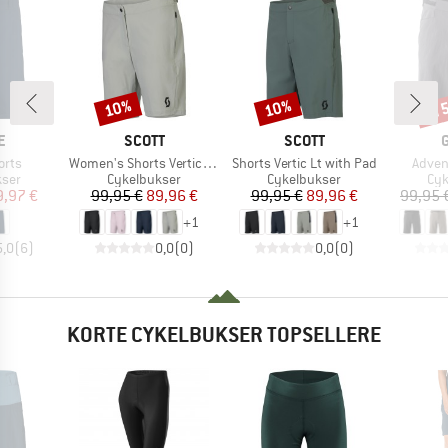
til
10%
10%
Rabat
Rabat
Raba
KE
MÆRKE
MÆRKE
E
SCOTT
SCOTT
Artikel
Artikel
Artikel
orts
Women's Shorts Vertic Lt with Pad
Shorts Vertic Lt with Pad
Adven
gruppe
Produktgruppe
Produktgruppe
Pro
kser
Cykelbukser
Cykelbukser
Cyk
is
dsat pris
Pris
Nedsat pris
Pris
Nedsat pris
9,97 €
99,95 €
89,96 €
99,95 €
89,96 €
99,95 
+
1
+
1
5,0
(
6
)
0,0
(
0
)
0,0
(
0
)
KORTE CYKELBUKSER TOPSELLERE