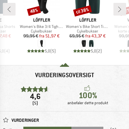
til 38%
48%
42
Rabat
Rabat
Raba
KE
MÆRKE
MÆRKE
E
LÖFFLER
LÖFFLER
Artikel
Artikel
Artikel
a Shorts
Women's Bike 3/4 Tights Basic
Women's Bike Short Tights Tour
Women's
gruppe
Produktgruppe
Produktgruppe
Produ
kser
Cykelbukser
Cykelbukser
korte
is
dsat pris
Pris
Nedsat pris
Pris
Nedsat pris
7,48 €
99,95 €
fra
51,97 €
69,95 €
fra
43,37 €
99,9
5,0
(
4
)
5,0
(
5
)
5,0
(
2
)
VURDERINGSOVERSIGT
100%
4,6
(5)
anbefaler dette produkt
VURDERINGER