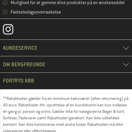
Mulighed for at gemme dine produkter på en ønskeseddel
Fødselsdagsoverraskelse
KUNDESERVICE
OM BERGFREUNDE
FORTRYD KØB
**Rabatkoden gælder fra en minimum købsværdi (efter returnering) på
40 euro. Rabatkoder ifm. oprettelse af en kundekonto kan kun indløses
én gang pr. person og ordre. Gælder ikke for kategorierne Bøger & kort,
Outdoor, Fødevarer samt Rabatkoder/gavekort. Kan ikke udbetales
kontant. Kan ikke kombineres med andre koder. Rabatkoden må ikke
videregives eller offentliggøres.