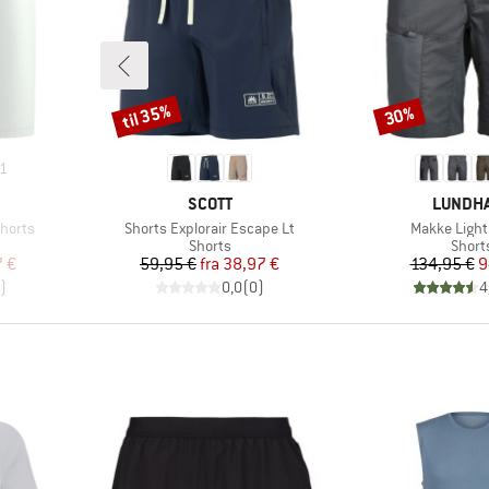
til 35%
30%
Rabat
Rabat
1
MÆRKE
MÆRKE
SCOTT
LUNDH
Artikel
Artikel
Shorts
Shorts Explorair Escape Lt
Makke Light
uppe
Produktgruppe
Produ
Shorts
Short
 pris
Pris
Nedsat pris
Pr
Ne
7 €
59,95 €
fra
38,97 €
134,95 €
9
)
0,0
(
0
)
4