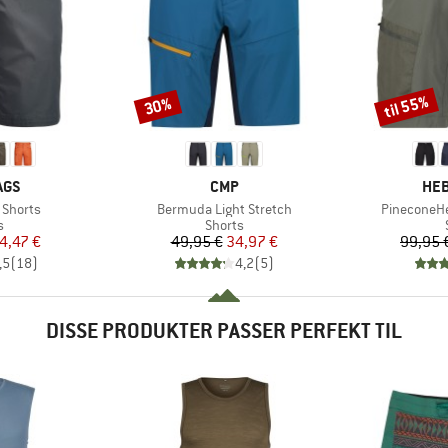
til 55%
30%
Rabat
Rabat
MÆRKE
MÆ
AGS
CMP
HEB
Artikel
Artikel
 Shorts
Bermuda Light Stretch
PineconeHe
ktgruppe
Produktgruppe
s
Shorts
is
dsat pris
Pris
Nedsat pris
4,47 €
49,95 €
34,97 €
99,95 
,5
(
18
)
4,2
(
5
)
DISSE PRODUKTER PASSER PERFEKT TIL