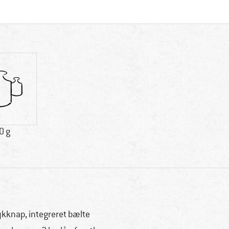
0 g
ykknap, integreret bælte