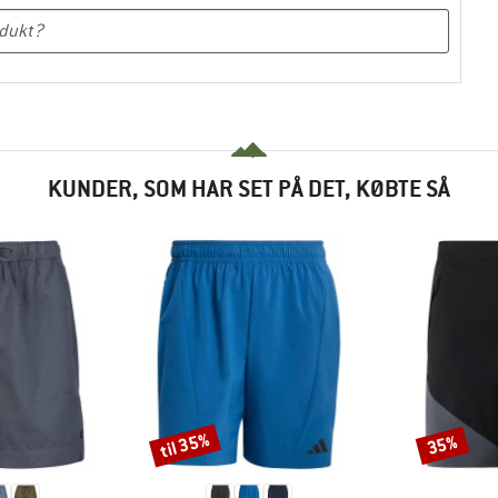
KUNDER, SOM HAR SET PÅ DET, KØBTE SÅ
til 35%
35%
Rabat
Rabat