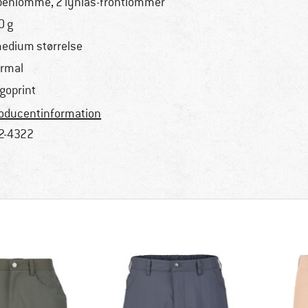
benlomme, 2 lynlås-frontlommer
0 g
medium størrelse
rmal
goprint
oducentinformation
2-4322