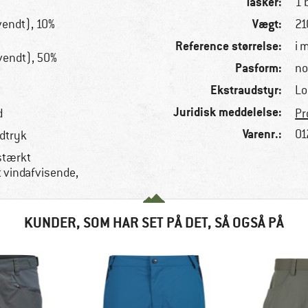
Tasker:
1 
Vægt:
endt), 10%
21
Reference størrelse:
i 
vendt), 50%
Pasform:
no
Ekstraudstyr:
Lo
Juridisk meddelelse:
d
Pr
Varenr.:
01
dtryk
 stærkt
 vindafvisende,
KUNDER, SOM HAR SET PÅ DET, SÅ OGSÅ PÅ