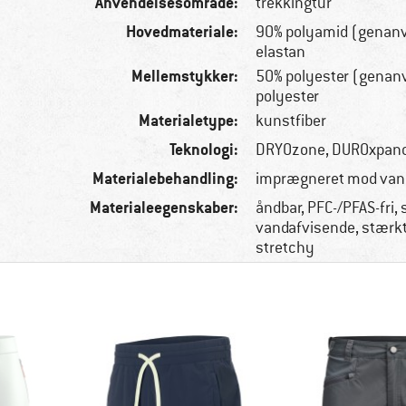
Anvendelsesområde:
trekkingtur
Hovedmateriale:
90% polyamid (genanv
elastan
Mellemstykker:
50% polyester (genan
polyester
Materialetype:
kunstfiber
Teknologi:
DRYOzone, DUROxpan
Materialebehandling:
imprægneret mod van
Materialeegenskaber:
åndbar, PFC-/PFAS-fri,
vandafvisende, stærkt
stretchy