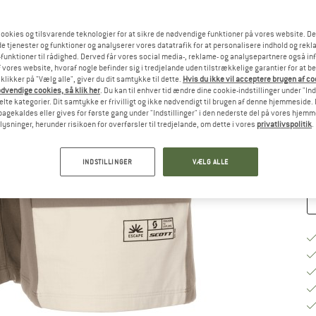
ookies og tilsvarende teknologier for at sikre de nødvendige funktioner på vores website. D
Væ
e tjenester og funktioner og analyserer vores datatrafik for at personalisere indhold og rekla
funktioner til rådighed. Derved får vores social media-, reklame- og analysepartnere også in
 vores website, hvoraf nogle befinder sig i tredjelande uden tilstrækkelige garantier for at b
 klikker på "Vælg alle", giver du dit samtykke til dette.
Hvis du ikke vil acceptere brugen af c
S
dvendige cookies, så klik her
. Du kan til enhver tid ændre dine cookie-indstillinger under "Ind
te kategorier. Dit samtykke er frivilligt og ikke nødvendigt til brugen af denne hjemmeside. D
Le
lbagekaldes eller gives for første gang under "Indstillinger" i den nederste del på vores hjem
plysninger, herunder risikoen for overførsler til tredjelande, om dette i vores
privatlivspolitik
.
An
INDSTILLINGER
VÆLG ALLE