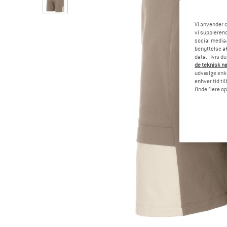
Vi anvender c
vi supplerend
social media-
benyttelse af
data. Hvis du
de teknisk nø
udvælge enkel
enhver tid ti
finde flere o