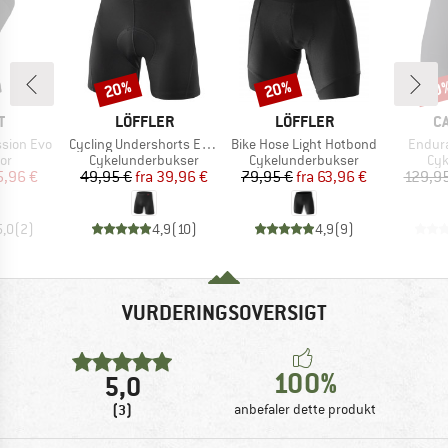
20%
20%
20
Rabat
Rabat
Raba
KE
MÆRKE
MÆRKE
M
T
LÖFFLER
LÖFFLER
C
Artikel
Artikel
Artikel
ssion Evo
Cycling Undershorts Elastic 2.0
Bike Hose Light Hotbond
Endura
tgruppe
Produktgruppe
Produktgruppe
Pro
or
Cykelunderbukser
Cykelunderbukser
Cyk
is
dsat pris
Pris
Nedsat pris
Pris
Nedsat pris
5,96 €
49,95 €
fra
39,96 €
79,95 €
fra
63,96 €
129,95
5,0
(
2
)
4,9
(
10
)
4,9
(
9
)
VURDERINGSOVERSIGT
100%
5,0
(3)
anbefaler dette produkt