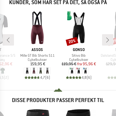
KUNDER, SOM HAR SET PÅ DET, SÅ OGSÅ PÅ
20%
50
Rabat
Raba
KE
MÆRKE
MÆRKE
T
ASSOS
GONSO
Artikel
Artikel
Artikel
urance S/S
Mille GT Bib Shorts S11
Sitivo Bib
DalslandSt. G
gruppe
Produktgruppe
Produktgruppe
Pro
sey
Cykelbukser
Cykelbukser
Cyk
is
dsat pris
Pris
Pris
Nedsat pris
62,96 €
159,95 €
119,95 €
fra
95,96 €
129,9
4,5
(
2
)
4,7
(
6
)
4,8
(
6
)
DISSE PRODUKTER PASSER PERFEKT TIL