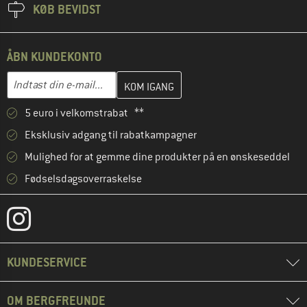
KØB BEVIDST
ÅBN KUNDEKONTO
Indtast din e-mailadresse her, og opret i næste trin din kundekon
E-mail-adresse
5 euro i velkomstrabat **
Eksklusiv adgang til rabatkampagner
Mulighed for at gemme dine produkter på en ønskeseddel
Fødselsdagsoverraskelse
KUNDESERVICE
OM BERGFREUNDE