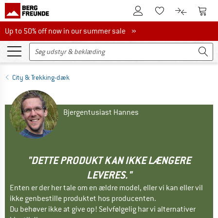
Til kundekontoen
Til 
Til huskesedlen.
Til produk
Up to 50% off now in our summer sale
Up to 50% off now in our summer sale »
City & Trekking-dæk
Bjergentusiast Hannes
"DETTE PRODUKT KAN IKKE LÆNGERE
LEVERES."
Enten er der her tale om en ældre model, eller vi kan eller vil
ikke genbestille produktet hos producenten.
Du behøver ikke at give op! Selvfølgelig har vi alternativer