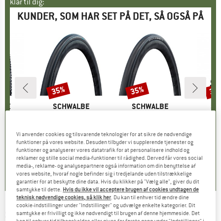
klar til dig:
KUNDER, SOM HAR SET PÅ DET, SÅ OGSÅ PÅ
35%
35%
35
Rabat
Rabat
Raba
LBE
MÆRKE
SCHWALBE
MÆRKE
SCHWALBE
MÆ
SC
 Ground FB TLE
Artikel
One 365 Perf 28'' (25-622) RG Folding
Artikel
One Performance Line Raceguard Mikroskin TLE 28'' (32-622)
Artikel
Nobby Nic Perf. 27,5
tgruppe
æk
Produktgruppe
Cykeldæk
Produktgruppe
Cykeldæk
P
C
is
dsat pris
4,82 €
51,95 €
Pris
Nedsat pris
33,77 €
61,95 €
Pris
Nedsat pris
40,27 €
39,95
Vi anvender cookies og tilsvarende teknologier for at sikre de nødvendige
funktioner på vores website. Desuden tilbyder vi supplerende tjenester og
funktioner og analyserer vores datatrafik for at personalisere indhold og
reklamer og stille social media-funktioner til rådighed. Derved får vores social
4,7
(
3
)
0,0
(
0
)
0,0
(
0
)
media-, reklame- og analysepartnere også information om din benyttelse af
vores website, hvoraf nogle befinder sig i tredjelande uden tilstrækkelige
garantier for at beskytte dine data. Hvis du klikker på "Vælg alle", giver du dit
samtykke til dette.
Hvis du ikke vil acceptere brugen af cookies undtagen de
teknisk nødvendige cookies, så klik her
. Du kan til enhver tid ændre dine
cookie-indstillinger under "Indstillinger" og udvælge enkelte kategorier. Dit
SCHWALBE
-
Marathon Plus Tour Perf 27,5''
samtykke er frivilligt og ikke nødvendigt til brugen af denne hjemmeside. Det