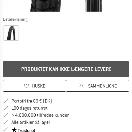
Detaljevisning
PRODUKTET KAN IKKE LÆNGERE LEVERES
HUSKE
SAMMENLIGNE
Find oplysninger om forsendelse her! Åb
Portofri fra 69 € (DK)
Gå til returretten her Åbnes i en infoboks
100 dages returret
> 4.000.000 tilfredse kunder
Alle artikler på lager
Vi er Trustpilot-certificeret - oplysningerne får du