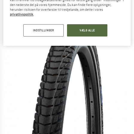
kan til enhver tid tilbagekaldes eller gives for første gang under "Indstillinger" i
(55-584) Smart DG - Cykeldæk
den nederste del på vores hjemmeside. Du kan finde flere oplysninger,
herunder risikoen for overførsler til tredjelande, om dette i vores
(0)
privatlivspolitik
.
INDSTILLINGER
VÆLG ALLE