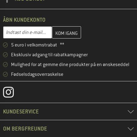
ÅBN KUNDEKONTO
Indtast din e-mailadresse her, og opret i næste trin din kundekon
E-mail-adresse
5 euro i velkomstrabat **
Eksklusiv adgang til rabatkampagner
Mulighed for at gemme dine produkter på en ønskeseddel
Fødselsdagsoverraskelse
KUNDESERVICE
OM BERGFREUNDE