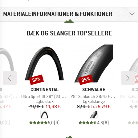
MATERIALEINFORMATIONER & FUNKTIONER
DÆK OG SLANGER TOPSELLERE
50%
35%
50
Rabat
Rabat
Raba
E
MÆRKE
MÆRKE
MÆ
S
CONTINENTAL
SCHWALBE
SC
Artikel
Artikel
Artikel
MaxxShield
Ultra Sport III 28'' (23-622) Foldable
28'' Schlauch 28/47-622/635 SV 17
26'' Schlauch 4
tgruppe
Produktgruppe
Produktgruppe
Pr
æk
Cykeldæk
Cykelslange
Cyk
is
dsat pris
Pris
Nedsat pris
Pris
Nedsat pris
5,97 €
29,95 €
14,98 €
8,90 €
fra
5,79 €
8,9
0,0
(
0
)
5,0
(
9
)
4,6
(
8
)