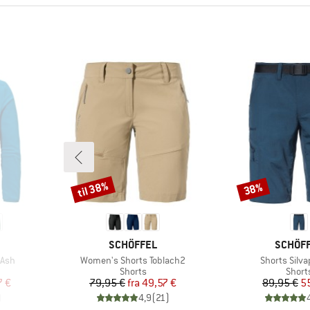
til 38%
38%
Rabat
Rabat
MÆRKE
MÆRKE
SCHÖFFEL
SCHÖF
Artikel
Artikel
 Ash
Women's Shorts Toblach2
Shorts Silva
pe
Produktgruppe
Produ
Shorts
Short
 pris
Pris
Nedsat pris
Pr
Ne
7 €
79,95 €
fra
49,57 €
89,95 €
5
)
4,9
(
21
)