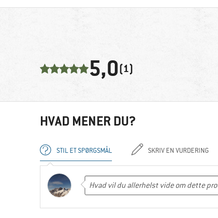
5,0
(1)
HVAD MENER DU?
STIL ET SPØRGSMÅL
SKRIV EN VURDERING