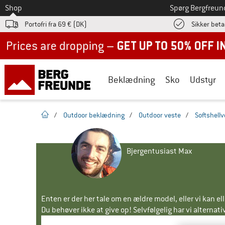
Til
Shop
Spørg Bergfreun
Portofri fra 69 € (DK)
Sikker beta
Up to 50% off now in our summer sale
Beklædning
Sko
Udstyr
Hjemmeside
/
Outdoor beklædning
/
Outdoor veste
/
Softshellv
Bjergentusiast Max
Enten er der her tale om en ældre model, eller vi kan e
Du behøver ikke at give op! Selvfølgelig har vi alternative