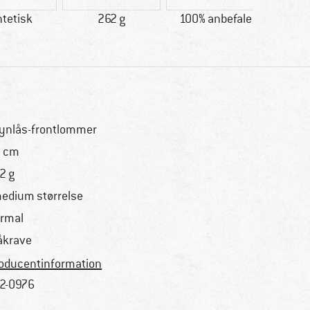
tetisk
262 g
100% anbefale
Kund
V
lynlås-frontlommer
 cm
2 g
medium størrelse
rmal
åkrave
oducentinformation
2-0976