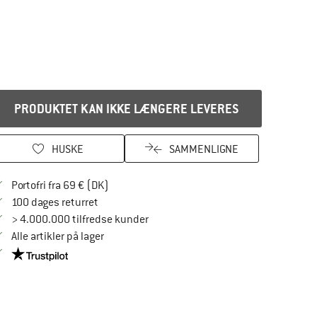
PRODUKTET KAN IKKE LÆNGERE LEVERES
HUSKE
SAMMENLIGNE
Find oplysninger om forsendelse her! Åbnes
Portofri fra 69 € (DK)
Gå til returretten her Åbnes i en infoboks
100 dages returret
> 4.000.000 tilfredse kunder
Alle artikler på lager
Vi er Trustpilot-certificeret - oplysningerne får du her