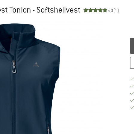
st Tonion - Softshellvest
5,0
(1)