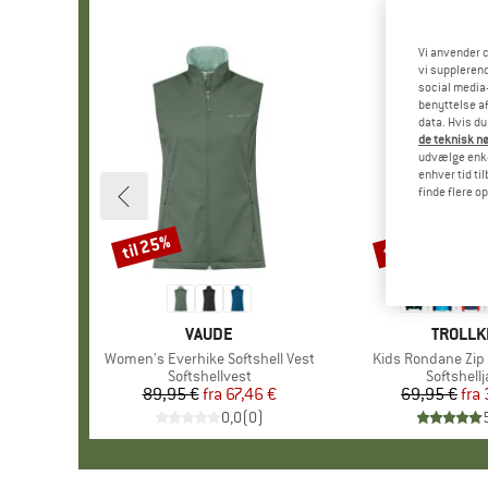
Vi anvender c
vi supplerend
social media-
benyttelse af
data. Hvis du
de teknisk nø
udvælge enkel
enhver tid ti
finde flere o
til 25%
til 50%
Rabat
Rabat
MÆRKE
VAUDE
MÆRKE
TROLLK
Artikel
Women's Everhike Softshell Vest
Artikel
Kids Rondane Zip 
Produktgruppe
Softshellvest
Produktg
Softshell
89,95 €
fra
Pris
Nedsat pris
67,46 €
69,95 €
fra
Pr
Ne
0,0
(
0
)