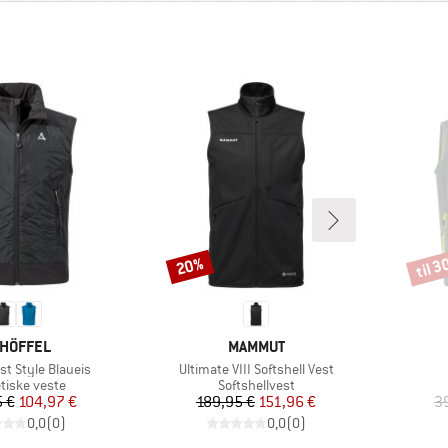
til 
20%
Rabat
Rabat
RKE
MÆRKE
HÖFFEL
MAMMUT
Artikel
st Style Blaueis
Ultimate VIII Softshell Vest
ktgruppe
Produktgruppe
tiske veste
Softshellvest
Pris
Nedsat pris
Pris
Nedsat pris
 €
104,97 €
189,95 €
151,96 €
3
0,0
(
0
)
0,0
(
0
)