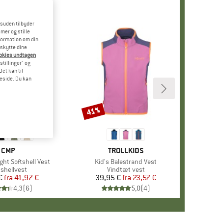
esuden tilbyder
mer og stille
formation om din
eskytte dine
ookies undtagen
stillinger" og
et kan til
meside. Du kan
41%
Rabat
MÆRKE
CMP
MÆRKE
TROLLKIDS
ht Softshell Vest
Artikel
Kid's Balestrand Vest
duktgruppe
tshellvest
Produktgruppe
Vindtæt vest
€
fra
Pris
Nedsat pris
41,97 €
39,95 €
fra
Pris
Nedsat pris
23,57 €
4,3
(
6
)
5,0
(
4
)