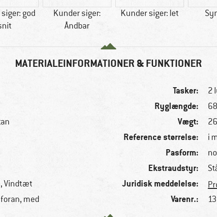
siger: god
Kunder siger:
Kunder siger: let
Syn
snit
Åndbar
MATERIALEINFORMATIONER & FUNKTIONER
Tasker:
2 
Ryglængde:
68
Vægt:
tan
26
Reference størrelse:
i 
Pasform:
no
Ekstraudstyr:
St
Juridisk meddelelse:
, Vindtæt
Pr
Varenr.:
foran, med
13