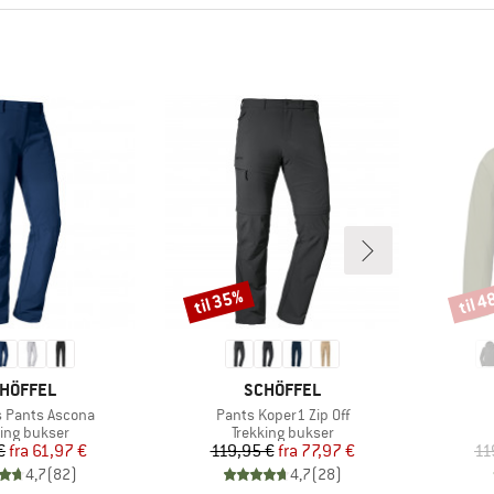
til 35%
til 
Rabat
Rabat
RKE
MÆRKE
HÖFFEL
SCHÖFFEL
Artikel
 Pants Ascona
Pants Koper1 Zip Off
uktgruppe
Produktgruppe
king bukser
Trekking bukser
Pris
Nedsat pris
Pris
Nedsat pris
€
fra
61,97 €
119,95 €
fra
77,97 €
11
4,7
(
82
)
4,7
(
28
)