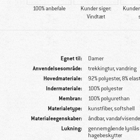
62 g
100% anbefale
Kunder siger:
Kunder 
Vindtæt
Egnet til:
Damer
Anvendelsesområde:
trekkingtur, vandring
Hovedmateriale:
92% polyester, 8% elas
Indermateriale:
100% polyester
Membran:
100% polyurethan
Materialetype:
kunstfiber, softshell
Materialeegenskaber:
åndbar, vandafvisende
Lukning:
gennemgående lynlås 
hagebeskytter