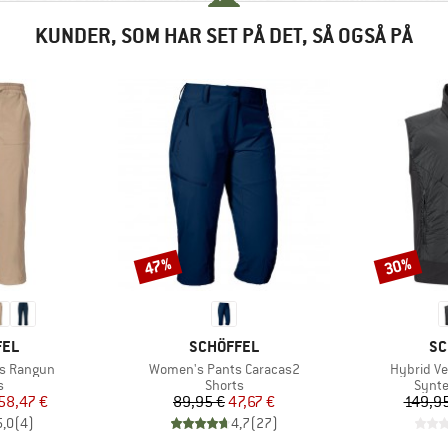
KUNDER, SOM HAR SET PÅ DET, SÅ OGSÅ PÅ
47%
30%
Rabat
Rabat
MÆRKE
MÆ
FEL
SCHÖFFEL
SC
Artikel
Artikel
s Rangun
Women's Pants Caracas2
Hybrid Ve
ktgruppe
Produktgruppe
Produ
s
Shorts
Synte
is
dsat pris
Pris
Nedsat pris
58,47 €
89,95 €
47,67 €
149,95
5,0
(
4
)
4,7
(
27
)