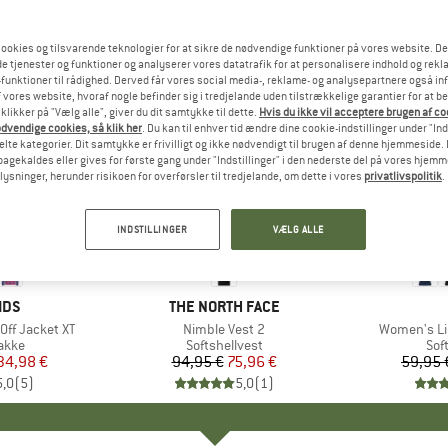
ookies og tilsvarende teknologier for at sikre de nødvendige funktioner på vores website. D
e tjenester og funktioner og analyserer vores datatrafik for at personalisere indhold og rekla
funktioner til rådighed. Derved får vores social media-, reklame- og analysepartnere også in
 vores website, hvoraf nogle befinder sig i tredjelande uden tilstrækkelige garantier for at b
 klikker på "Vælg alle", giver du dit samtykke til dette.
Hvis du ikke vil acceptere brugen af c
dvendige cookies, så klik her
. Du kan til enhver tid ændre dine cookie-indstillinger under "Ind
te kategorier. Dit samtykke er frivilligt og ikke nødvendigt til brugen af denne hjemmeside. D
lbagekaldes eller gives for første gang under "Indstillinger" i den nederste del på vores hjem
plysninger, herunder risikoen for overførsler til tredjelande, om dette i vores
privatlivspolitik
.
til 30%
20%
Rabat
Rabat
INDSTILLINGER
VÆLG ALLE
+
3
IDS
MÆRKE
THE NORTH FACE
Off Jacket XT
Artikel
Nimble Vest 2
Artikel
Women's Lig
ruppe
jakke
Produktgruppe
Softshellvest
Pro
Sof
is
dsat pris
34,98 €
94,95 €
Pris
Nedsat pris
75,96 €
59,95 
5,0
(
5
)
5,0
(
1
)