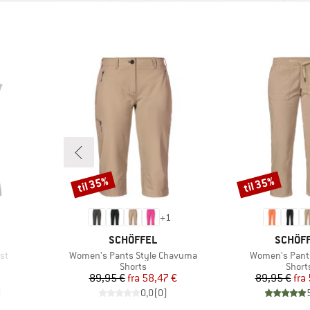
til 35%
til 35%
Rabat
Rabat
+
1
MÆRKE
MÆRKE
SCHÖFFEL
SCHÖF
Artikel
Artikel
st
Women's Pants Style Chavuma
Women's Pant
e
Produktgruppe
Produ
Shorts
Short
Pris
Nedsat pris
Pr
Ne
89,95 €
fra
58,47 €
89,95 €
fra
)
0,0
(
0
)