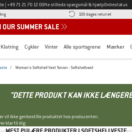
Ring til os på
de
|
+49 71 21 70 12 0
Ofte stillede spørgsmål & hjælp
Ordrestatus
Find betalingsoplysningerne her! Åbnes i en infoboks
Gå til retur
ling
100 dages returret
Klatring
Cykler
Vinter
Alle sportsgrene
Mærker
este
/
Women's Softshell Vest Tonion - Softshellvest
"DETTE PRODUKT KAN IKKE LÆNGERE
ller vil ikke genbestille produktet hos producenten.
r klar til dig:
MEST PULÆRE PRODUKTER I SOFTSHELLVESTE