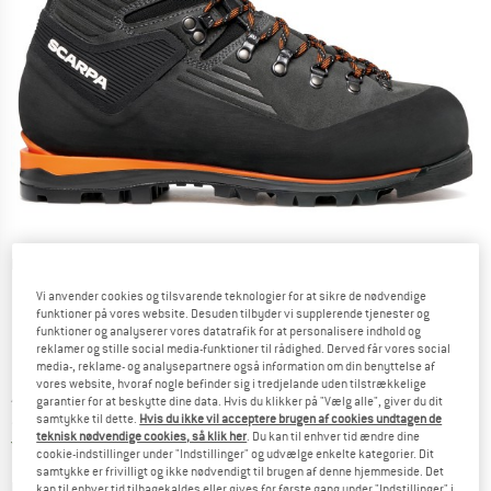
Detaljevisning
Vi anvender cookies og tilsvarende teknologier for at sikre de nødvendige
funktioner på vores website. Desuden tilbyder vi supplerende tjenester og
funktioner og analyserer vores datatrafik for at personalisere indhold og
reklamer og stille social media-funktioner til rådighed. Derved får vores social
media-, reklame- og analysepartnere også information om din benyttelse af
vores website, hvoraf nogle befinder sig i tredjelande uden tilstrækkelige
Pris:
419,95
€
inkl. moms.
garantier for at beskytte dine data. Hvis du klikker på "Vælg alle", giver du dit
samtykke til dette.
Hvis du ikke vil acceptere brugen af cookies undtagen de
~
KR
3.139,34
teknisk nødvendige cookies, så klik her
. Du kan til enhver tid ændre dine
Danmark. Oplysninger om forsendelse
Gratis forsendelse
(DK)
cookie-indstillinger under "Indstillinger" og udvælge enkelte kategorier. Dit
samtykke er frivilligt og ikke nødvendigt til brugen af denne hjemmeside. Det
Farve:
Anthracite / Orange
kan til enhver tid tilbagekaldes eller gives for første gang under "Indstillinger" i