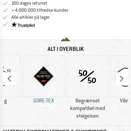
Gå til returretten her Åbnes i en infoboks
100 dages returret
> 4.000.000 tilfredse kunder
Alle artikler på lager
Vi er Trustpilot-certificeret - oplysningerne får du
ALT I OVERBLIK
0 g
GORE-TEX
Begrænset
Vibr
kompatibel med
steigeisen