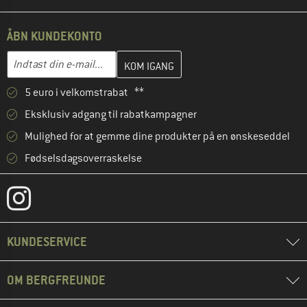
ÅBN KUNDEKONTO
Indtast din e-mailadresse her, og opret i næste trin din kundekon
E-mail-adresse
5 euro i velkomstrabat **
Eksklusiv adgang til rabatkampagner
Mulighed for at gemme dine produkter på en ønskeseddel
Fødselsdagsoverraskelse
KUNDESERVICE
OM BERGFREUNDE