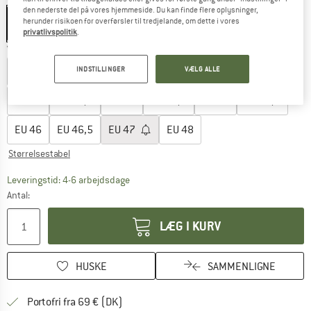
den nederste del på vores hjemmeside. Du kan finde flere oplysninger,
herunder risikoen for overførsler til tredjelande, om dette i vores
privatlivspolitik
.
Vælg en størrelse:
EU
40
EU
40,5
EU
41
EU
41,5
EU
42
EU
42,5
INDSTILLINGER
VÆLG ALLE
EU
43
EU
43,5
EU
44
EU
44,5
EU
45
EU
45,5
EU
46
EU
46,5
EU
47
EU
48
Størrelsestabel
Linket åbnes i en infoboks og indeholder he
Leveringstid: 4-6 arbejdsdage
Antal:
LÆG I KURV
HUSKE
SAMMENLIGNE
Find oplysninger om forsendelse her! Åb
Portofri fra 69 € (DK)