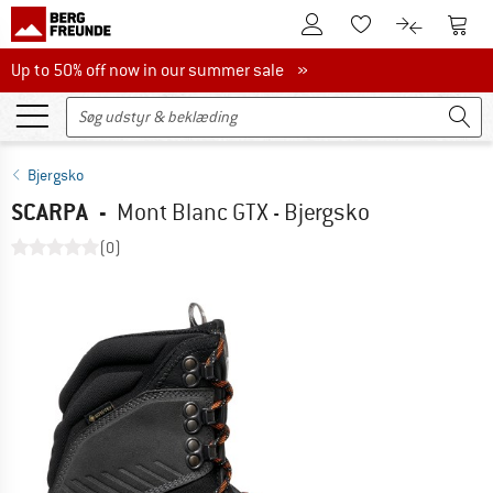
Til kundekontoen
Til 
Til huskesedlen.
Til produk
Up to 50% off now in our summer sale
Up to 50% off now in our summer sale »
Bjergsko
SCARPA
-
Mont Blanc GTX - Bjergsko
(0)