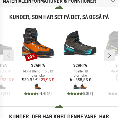
MATERIALEINFORMATIONER & FUNKTIONER
KUNDER, SOM HAR SET PÅ DET, SÅ OGSÅ PÅ
20%
Rabat
MÆRKE
MÆRKE
M
TIVA
SCARPA
SCARPA
S
Artikel
Artikel
Artik
 LT GTX
Mont Blanc Pro GTX
Ribelle HD
Mant
tgruppe
Produktgruppe
Produktgruppe
P
ko
Bjergsko
Bjergsko
B
is
dsat pris
Pris
Nedsat pris
Pris
297,46 €
529,95 €
423,96 €
fra
358,85 €
3
,5
(
28
)
4,4
(
17
)
5,0
(
2
)
KUNDER, DER HAR KØBT DENNE VARE, HAR