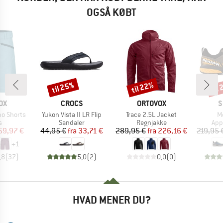
OGSÅ KØBT
til 25%
til 22%
til
Rabat
Rabat
Raba
E
MÆRKE
MÆRKE
M
OX
CROCS
ORTOVOX
S
Artikel
Artikel
Ar
o Shorts
Yukon Vista II LR Flip
Trace 2.5L Jacket
M
ktgruppe
Produktgruppe
Produktgruppe
Pro
s
Sandaler
Regnjakke
App
is
dsat pris
Pris
Nedsat pris
Pris
Nedsat pris
59,97 €
44,95 €
fra
33,71 €
289,95 €
fra
226,16 €
219,95 
+
1
,8
(
37
)
5,0
(
2
)
0,0
(
0
)
HVAD MENER DU?